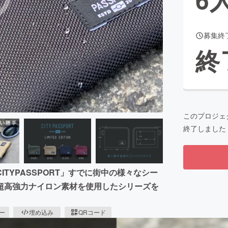
募集終
CAMPFIRE for Social Good
CAMPFIRE Creation
終
CAMPFIREふるさと納税
machi-ya
コミュニティ
このプロジェ
終了しました
TYPASSPORT」すでに街中の様々なシー
超高強力ナイロン素材を使用したシリーズを
ピー
埋め込み
QRコード