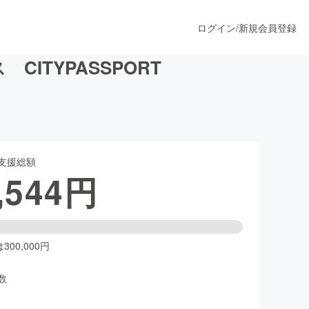
ログイン
/
新規会員登録
TYPASSPORT
うすぐ公開されます
支援総額
プロダクト
,544
円
ファッション
スポーツ
00,000円
数
ア
ソーシャルグッド
人