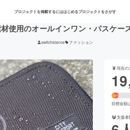
プロジェクトを掲載するには
はじめる
プロジェクトをさがす
材使用のオールインワン・パスケース CI
switchstance
ファッション
注目のリターン
注目の新着プロジェクト
募集終了が近いプロジェクト
も
現在の
音楽
舞台・パフォーマンス
19
ゲーム・サービス開発
フード・飲食店
6%
書籍・雑誌出版
アニメ・漫画
目標金額は3
支援者
チャレンジ
ビューティー・ヘルスケ
6