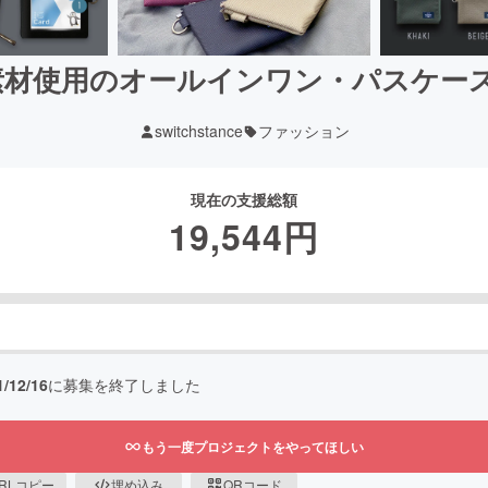
材使用のオールインワン・パスケース CI
switchstance
ファッション
現在の支援総額
19,544
円
1/12/16
に募集を終了しました
もう一度プロジェクトをやってほしい
RLコピー
埋め込み
QRコード