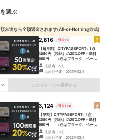
を選ぶ
金額未達なら全額返金されます
(All-or-Nothing方式)
2,816
円
残り
50
【超早割】CITYPASSPORT× 1点
3080円（税込）の30%OFF＋送料
660円 ※色はブラック、ベー
ジュ、カーキ、ワインレッドの4色
支援者：5人
からお選びいただけます。 ※デ
お届け予定：2022年03月
ザイン・仕様は変更になる可能性も
ございます。ご了承ください。
※ご注文状況、使用部材の供給状
このリターンを選択する
る
況、製造工程上の都合等により出荷
時期が遅れる場合があります。
3,124
円
残り
100
【早割】CITYPASSPORT× 1点
3080円（税込）の20%OFF＋送料
660円 ※色はブラック、ベー
ジュ、カーキ、ワインレッドの4色
支援者：0人
からお選びいただけます。 ※デ
お届け予定：2022年03月
ザイン・仕様は変更になる可能性も