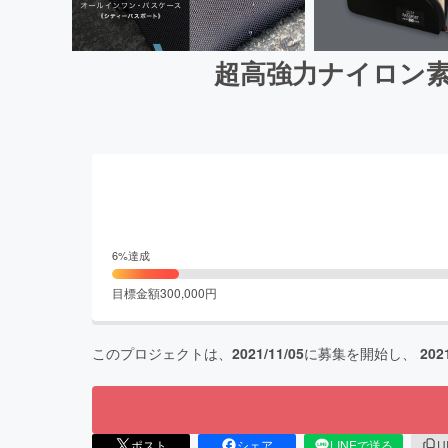
超高強力ナイロン素
6
%達成
目標金額
300,000
円
このプロジェクトは、
2021/11/05
に募集を開始し、
202
ポスト
シェア
LINEで送る
U