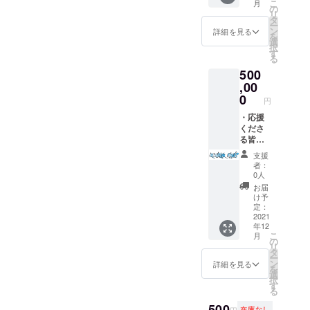
こ
月
いただ
せてい
だきま
の
リ
ければ
ただき
す。 ・
タ
ー
大会ス
ます。
大和の
ン
詳細を見る
を
テージ
・特別
未来を
選
択
で、社
観覧席
担う子
す
る
名及び
（会場2
どもた
500
店舗
階エリ
ちから
名、そ
アシー
の、お
,00
の他希
ト2列目
礼メッ
0
円
望され
以降）
セージ
る呼称
をご用
を届け
・応援
にて謝
意いた
ます。
くださ
辞を述
しま
・参加
る皆様
べさせ
す。 ※
チーム
へ、一
支援
ていた
備考欄
ごとで
同から
者：
だきま
に、お
子ども
の御礼
0人
す。 ・
名前と
たちの
メッ
お届
当日ス
電話番
寄せ書
セージ
け予
テージ
号をご
きを作
をお送
定：
上にて
記載く
成しお
りさせ
2021
年12
ご挨拶
ださ
届けさ
ていた
こ
月
の時間
い。 ・
せてい
だきま
の
リ
を設け
許可を
ただき
す。 ・
タ
ー
させて
いただ
ます。
大和の
ン
詳細を見る
を
頂きま
ければ
・特別
未来を
選
択
す。 ※
大会ス
観覧席
担う子
す
る
ご不要
テージ
（会場2
どもた
の方は
で、社
階エリ
ちから
500
在庫なし