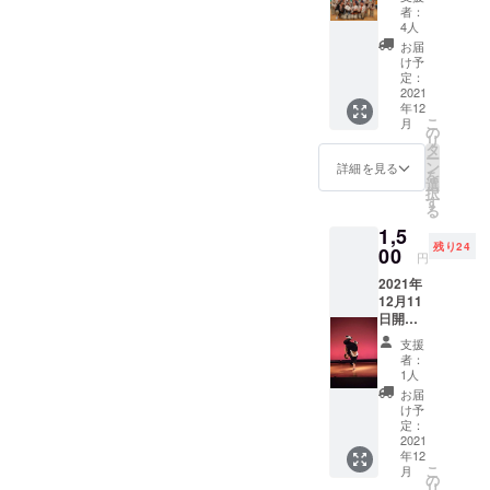
同から
者：
よろしくお願いします！！
の御礼
体コンテスト部門3名以上、
4人
メッ
お届
団体パフォーマンス部門5名
セージ
け予
をお送
定：
以上で参加をお願い致しま
りさせ
2021
年12
ていた
す。②観覧チケットについ
こ
月
だきま
の
リ
す。
タ
て保護者を含む全ての観覧
ー
ン
詳細を見る
を
者について、原則として無
選
択
す
る
料で観覧は可能になりま
1,5
す。応援者を近くで観覧し
残り24
00
円
たい保護者の方や、前列で
2021年
12月11
パフォーマーの写真撮影を
日開
障害物なして撮影したい方
催
支援
【BUR
者：
に関しまして、前列の座席
N
1人
OUT20
確保チケットとして、・
お届
21】出
け予
場チ
¥3,000 前列で大会を観覧で
定：
ケット
2021
きる券を発行します。・
年12
(ソロバ
こ
月
トル部
の
¥5,000 前列で大会を観覧で
リ