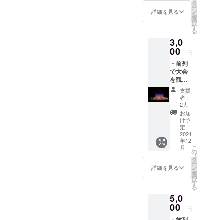
門)を発
タ
ー
行しま
ン
詳細を見る
きる券を発行します＋大会
を
す。 ※
選
択
備考欄
当日、応援用の『うちわ』
す
る
にジャ
をお渡しします。というリ
3,0
ンルと
年齢を
00
円
ターンを設けております。
記載し
・前列
てくだ
③コンテスト部門の訂正上
で大会
さい。
を観覧
記にも記載させていただき
できる
支援
ましたが、本文中での説明
券を発
者：
行しま
2人
部分で訂正があります。
す。
お届
け予
￥500円：チームエントリー
定：
2021
チケット（団体コンテスト
年12
こ
月
部門）を発行します。※ ×
の
リ
タ
ー
チーム員数は原則、５名以
ン
詳細を見る
を
選
上〜になります。×※○ チー
択
す
る
ム員数は原則、３名以上〜
5,0
になります。○④各部門の制
00
円
限時間についてコンテスト
・前列