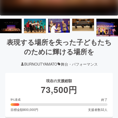
表現する場所を失った子どもたち
のために輝ける場所を
BURNOUTYAMATO
舞台・パフォーマンス
現在の支援総額
73,500
円
終了
9
%達成
目標金額
800,000
円
支援者数
32
人