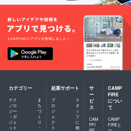
※事前に
OUT 動
ロゴ
画サイ
データ
トで公
や画像
開させ
データ
ていた
を提供
だきま
いただ
す。 ・
く必要
同じく
があり
許可を
ます。
いただ
けれ
ば、制
作予定
の
BURN
OUT メ
イン動
画に
て、メ
カテゴリー
起案サポート
サ
CAMP
インス
ー
FIRE
ポン
テク
ま
プ
ス
ビ
につい
サーと
ノロ
ち
ロ
タ
して参
ス
て
加いた
ジー
づ
ジ
ッ
だいた
・ガ
く
ェ
フ
CAM
CAMP
旨を掲
ジェ
り
ク
に
PFI
FIREと
載させ
ット
・
ト
相
ていた
RE
は