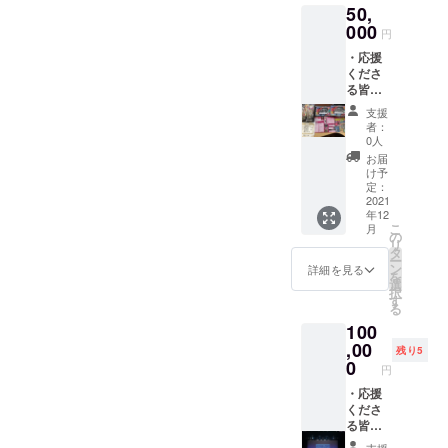
50,
ちから
の、お
000
円
礼メッ
・応援
セージ
くださ
を届け
る皆様
ます。
へ、一
・特別
支援
同から
観覧席
者：
の御礼
（会場2
0人
メッ
階エリ
お届
セージ
アシー
け予
をお送
ト）を
定：
りさせ
2021
ご用意
年12
ていた
いたし
こ
月
だきま
ます。
の
リ
す。 ・
※備考欄
タ
ー
大和の
に、お
ン
詳細を見る
を
未来を
名前と
選
択
担う子
電話番
す
る
どもた
号をご
100
ちから
記載く
の、お
,00
ださ
残り5
礼メッ
い。
0
円
セージ
を届け
・応援
ます。
くださ
・参加
る皆様
チーム
へ、一