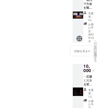
で大会
部門1チーム 3分 以内パ
を観覧
できる
フォーマンス部門1チーム 5
支援
券を発
者：
行しま
分 以内とさせて頂きます。
0人
す。 ・
お届
⑤出場に関する追記事項
大会当
け予
日、応
定：
BURN OUTでは、全世代
援用の
2021
年12
『うち
が楽しめるようにコンテス
こ
月
わ』を
の
リ
お渡し
トの賞を設定しています。
タ
ー
しま
ン
詳細を見る
を
優勝、準優勝の他にベスト
す。 ※
選
択
応援し
す
ドレッサー賞ベストスマイ
る
たい
10,
チーム
ル賞ベストチームワーク賞
名や個
000
円
人名を
ベストハッスル賞ベスト
・応援
記入い
ファニー賞を設けさせてい
くださ
ただ
る皆様
き、応
ただいております。ダンス
へ、一
援に利
支援
同から
用する
者：
の技術はもちろん大切です
の御礼
ことが
1人
メッ
できま
が、何よりもダンスを楽し
お届
セージ
す。
け予
むこと、一生懸命にダンス
をお送
定：