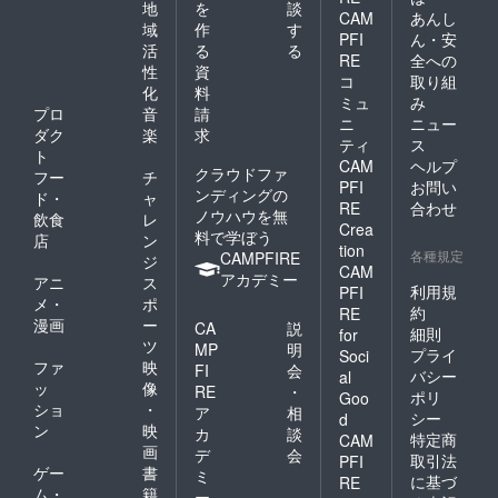
地
を
談
だきま
CAM
あんし
域
作
す
す。 ・
PFI
ん・安
イベン
活
る
る
RE
全への
ト開催
性
資
コ
取り組
中、ス
化
料
テージ
ミュ
み
プロ
音
請
上にプ
ニ
ニュー
ダク
楽
求
ロジェ
ティ
ス
クター
ト
CAM
ヘルプ
表示さ
クラウドファ
フー
チ
PFI
お問い
れる画
ンディングの
ド・
ャ
像に、
RE
合わせ
ノウハウを無
飲食
レ
ロゴや
Crea
料で学ぼう
店
ン
社名を
tion
各種規定
CAMPFIRE
記載し
ジ
CAM
ます。
アカデミー
アニ
ス
利用規
PFI
※事前に
メ・
ポ
約
RE
ロゴ
漫画
ー
CA
説
データ
細則
for
ツ
MP
明
や画像
プライ
Soci
ファ
映
データ
FI
会
バシー
al
を提供
ッ
像
RE
・
ポリ
Goo
いただ
ショ
・
ア
相
シー
d
く必要
ン
映
カ
談
があり
特定商
CAM
画
デ
会
ます。
取引法
PFI
ゲー
書
ミ
に基づ
RE
ム・
籍
ー