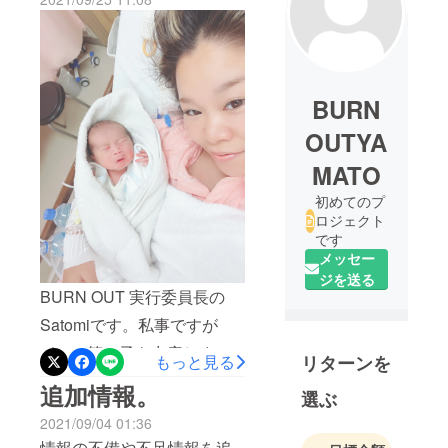
BURN
OUTYA
MATO
初めてのプ
ロジェクト
です
メッセー
ジを送る
BURN OUT 実行委員長の
Satomiです。私事ですが
9/17に第一子を出産しまし
もっと見る
リターンを
た！！計画無痛分娩の予定
追加情報。
選ぶ
がまさかの緊急帝王切開で
2021/09/04 01:36
産むことになり、とても不
情報の不備や不足情報を追