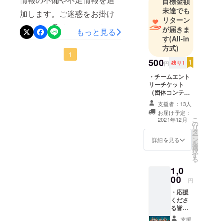
目標金額
安で一瞬最悪な事もよぎり
未達でも
加します。ご迷惑をお掛け
リターン
ました。無事生まれて来る
します。①チームエント
が届きま
もっと見る
ことが当たり前ではないと
す
(All-in
リーチケット500円は各部門
方式)
いう事。世の母は命懸けで
に出場するチーム分ご購入
1
500
子供を産み守ろうとする
円
残り1
下さい。※参加する人数では
事。母になって初めて実感
・チームエント
なくチーム数です。※先ず
リーチケット
しました。BURN OUT のス
（団体コンテス
は、チームとしてエント
ト部門）を発行
テージで輝く子供達は我が
支援者：13人
します。 ※備考
リーする枠を確保して頂く
お届け予定：
欄に、下記を記
子同様、たくさんの愛情の
こ
2021年12月
必要があります。※エント
の
載して下さい。
リ
タ
中で奇跡の積み重ねをして
・エントリーさ
ー
リー枠を確保後、参加人数
ン
れるチーム名 ・
詳細を見る
を
きた宝物なんだと実感。そ
選
エントリーチー
× 3500円の参加費を別途お
択
す
ムの参加人数 ・
る
んな素晴らしい子達にステ
チーム代表者の
振り込み頂く流れになりま
1,0
氏名 ・チーム代
キなステージを与えられる
00
す。※コンテスト部門とパ
表者の電話番号
円
機会を絶対無くしたくない
※別途、人数分の
フォーマンス部門両方に参
・応援
参加費¥3,500が
くださ
と更に思いは強くなりまし
必要になりま
加される場合、各部門ごと
る皆様
す。
た！成功に向けて引き続き
へ、一
の参加費がかかります。団
支援