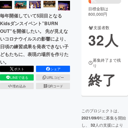
9%
目標金額は
まちづくり・地域活性化
800,000円
毎年開催していて5回目となる
Kidsダンスイベント”BURN
支援者数
CAMPFIRE for Social Good
CAMPFIRE Creation
OUT"を開催したい。 先が見えな
32
人
CAMPFIREふるさと納税
machi-ya
コミュニティ
いコロナウイルスの影響により、
日頃の練習成果を発表できない子
どもたちに、表現の場所を作りた
募集終了まで残
い。
り
ポスト
シェア
終了
LINEで送る
URLコピー
埋め込み
QRコード
このプロジェクトは、
2021/09/01
に募集を開始
し、
32
人の支援により