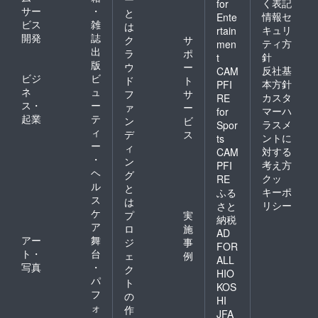
く表記
for
サー
・
と
情報セ
Ente
ビス
雑
は
キュリ
rtain
開発
誌
ク
サ
ティ方
men
出
ラ
ポ
針
t
版
ウ
ー
反社基
CAM
ビジ
ビ
ド
ト
本方針
PFI
ネ
ュ
フ
サ
カスタ
RE
ス・
ー
ァ
ー
マーハ
for
起業
テ
ン
ビ
ラスメ
Spor
ィ
デ
ス
ントに
ts
ー
ィ
対する
CAM
・
ン
考え方
PFI
ヘ
グ
クッ
RE
ル
と
キーポ
ふる
ス
は
リシー
さと
ケ
プ
実
納税
ア
ロ
施
AD
アー
舞
ジ
事
FOR
ト・
台
ェ
例
ALL
写真
・
ク
HIO
パ
ト
KOS
フ
の
HI
ォ
作
JFA