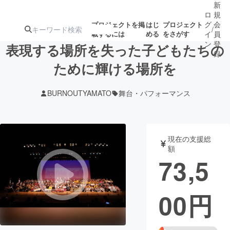
新
ロ
規
グ
会
プロジェクトを掲
はじ
プロジェクト
/
載するには
める
をさがす
イ
員
ン
登
表現する場所を失った子どもたちの
録
ために輝ける場所を
人気のプロ
注目のリ
注目の新着プロ
募集終了が近いプ
もうすぐ公開
BURNOUTYAMATO
舞台・パフォーマンス
ジェクト
ターン
ジェクト
ロジェクト
されます
アート・写真
音楽
現在の支援総
額
73,5
テクノロジー・ガジェット
ゲーム・サ
00
円
映像・映画
書籍・雑誌
ビジネス・起業
チャレンジ