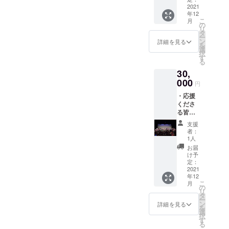
りさせ
2021
と向きうことをの素晴らし
年12
ていた
こ
月
だきま
の
さを感じてもらいたいと
リ
す。 ・
タ
ー
大和の
ン
思っております。
詳細を見る
を
未来を
選
択
担う子
す
る
どもた
30,
ちから
の、お
000
円
礼メッ
・応援
セージ
くださ
を届け
る皆様
ます。
へ、一
支援
同から
者：
の御礼
1人
メッ
お届
セージ
け予
をお送
定：
りさせ
2021
年12
ていた
こ
月
だきま
の
リ
す。 ・
タ
ー
大和の
ン
詳細を見る
を
未来を
選
択
担う子
す
る
どもた