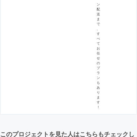
ン
配
送
ま
で
、
す
べ
て
お
任
せ
の
プ
ラ
ン
も
あ
り
ま
す
！
このプロジェクトを見た人はこちらもチェックし