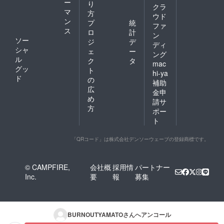
ー
り
クラ
マ
方
ウド
ン
プ
統
ファ
ス
ロ
計
ン
ソー
ジ
デ
ディ
シャ
ェ
ー
ング
ル
ク
タ
mac
グッ
ト
hi-ya
ド
の
補助
広
金申
め
請サ
方
ポー
ト
「QRコード」は株式会社デンソーウェーブの登録商標です。
© CAMPFIRE,
会社概
採用情
パートナー
Inc.
要
報
募集
BURNOUTYAMATO
さんへアンコール