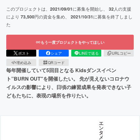
このプロジェクトは、
2021/09/01
に募集を開始し、
32
人の支援
により
73,500
円の資金を集め、
2021/10/31
に募集を終了しまし
た
もう一度プロジェクトをやってほしい
ポスト
シェア
LINEで送る
URLコピー
埋め込み
QRコード
毎年開催していて5回目となる Kidsダンスイベン
ト”BURN OUT"を開催したい。 先が見えないコロナウ
イルスの影響により、日頃の練習成果を発表できない子
どもたちに、表現の場所を作りたい。
エ
ン
タ
メ