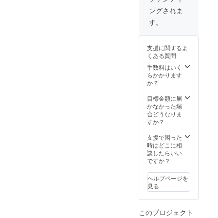
ていた
べさせ
に、お
ングされま
だきま
ていた
名前と
す） ・
だきま
電話番
す。
当日ス
す。
号をご
テージ
（同じ
記載く
上にて
く許可
ださ
支援に関するよ
ご挨拶
をいた
い。 ・
くある質問
の時間
だけれ
許可を
を設け
ば大会
いただ
手数料はいく
させて
風景は
ければ
らかかります
頂きま
全て動
大会ス
か？
す。 ※
画で撮
テージ
ご不要
影させ
で、社
目標金額に届
の方は
ていた
名及び
かなかった場
備考欄
だき、
店舗
合どうなりま
にス
BURN
名、そ
すか？
テージ
OUT 動
の他希
あいさ
画サイ
望され
支援で困った
つ不要
トで公
る呼称
時はどこに相
とご記
開させ
にて謝
談したらいい
入下さ
ていた
辞を述
ですか？
い。 ・
だきま
べさせ
イベン
す） ・
ていた
ヘルプページを
ト開催
当日ス
だきま
見る
中、ス
テージ
す。 ・
テージ
上にて
当日ス
上にプ
ご挨拶
テージ
このプロジェクト
ロジェ
の時間
上にて