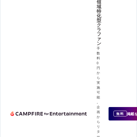
領
域
特
化
型
ク
ラ
フ
ァ
ン
手
数
料
0
円
か
ら
実
施
可
能
。
企
画
掲載
無料
か
ら
リ
タ
ー