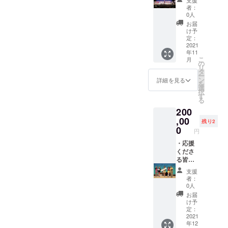
支援
ごとで
同から
者：
子ども
の御礼
0人
たちの
メッ
お届
寄せ書
セージ
け予
きを作
をお送
定：
成しお
りさせ
2021
年11
届けさ
ていた
こ
月
せてい
だきま
の
リ
ただき
す。 ・
タ
ー
ます。
大和の
ン
詳細を見る
を
・特別
未来を
選
択
観覧席
担う子
す
る
（会場2
どもた
200
階エリ
ちから
アシー
の、お
,00
残り2
ト）を
礼メッ
0
円
ご用意
セージ
いたし
を届け
・応援
ます。
ます。
くださ
※備考欄
・参加
る皆様
に、お
チーム
へ、一
支援
名前と
ごとで
同から
者：
電話番
子ども
の御礼
0人
号をご
たちの
メッ
お届
記載く
寄せ書
セージ
け予
ださ
きを作
をお送
定：
い。 ・
成しお
りさせ
2021
年12
許可を
届けさ
ていた