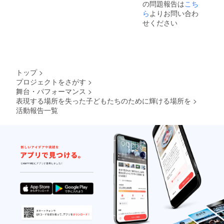
の問題報告は
こち
クター
を設け
ご挨拶
ら
よりお問い合わ
表示さ
させて
の時間
れる画
頂きま
を設け
せください
像に、
す。 ※
させて
ロゴや
ご不要
頂きま
社名を
の方は
す。 ※
記載し
備考欄
ご不要
ます。
にス
の方は
※事前に
テージ
備考欄
トップ
>
ロゴ
あいさ
にス
プロジェクトをさがす
>
データ
つ不要
テージ
舞台・パフォーマンス
>
や画像
とご記
あいさ
表現する場所を失った子どもたちのために輝ける場所を
>
データ
入下さ
つ不要
を提供
い。 ・
とご記
活動報告一覧
いただ
イベン
入下さ
く必要
ト開催
い。 ・
があり
中、ス
同じく
ます。
テージ
許可を
上にプ
いただ
ロジェ
ければ
クター
大会風
表示さ
景は全
れる画
て動画
像に、
で撮影
ロゴや
させて
社名を
いただ
記載し
き、
ます。
BURN