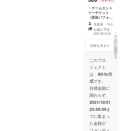
円
備考欄
名及び
アシー
の、お
にス
店舗
ト最前
礼メッ
・チームエント
テージ
名、そ
列）を
セージ
リーチケット
あいさ
の他希
ご用意
を届け
（団体パフォー
つ不要
望され
いたし
ます。
マンス部門）を
支援者：14人
とご記
る呼称
ます。
・参加
発行します。 ※
お届け予定：
入下さ
にて謝
※備考欄
チーム
備考欄に、下記
こ
2021年12月
い。
辞を述
に、お
ごとで
の
を記載して下さ
リ
べさせ
名前と
子ども
タ
い。 ・エント
ー
ていた
電話番
たちの
ン
リーされるチー
詳細を見る
を
だきま
号をご
寄せ書
選
ム名 ・エント
択
す。
記載く
きを作
す
リーチームの参
る
（同じ
ださ
成しお
加人数 ・チーム
このプロ
く許可
い。 ・
届けさ
代表者の氏名 ・
ジェクト
をいた
許可を
せてい
チーム代表者の
だけれ
いただ
ただき
電話番号 ※別
は、
All-In方
ば大会
ければ
ます。
途、人数分の参
式
です。
風景は
大会ス
・特別
加費¥3,500が必
全て動
テージ
観覧席
要になります。
目標金額に
画で撮
で、社
（会場2
関わらず、
影させ
名及び
階エリ
ていた
店舗
アシー
2021/10/31
だき、
名、そ
ト最前
23:59:59
ま
BURN
の他希
列）を
OUT 動
望され
ご用意
でに集まっ
画サイ
る呼称
いたし
た金額が
トで公
にて謝
ます。
開させ
辞を述
※備考欄
ファンディ