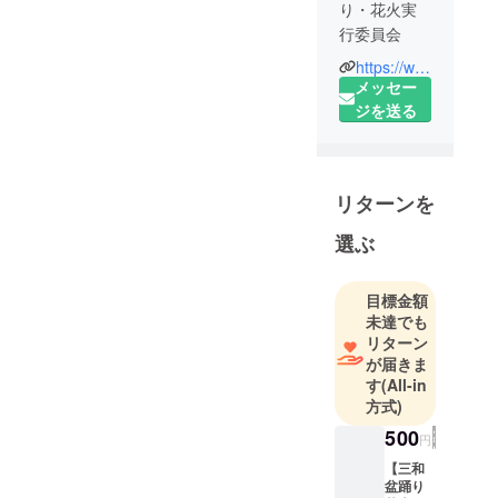
り・花火実
行委員会
https://www.facebook.com/%E4%B8%89%E5%92%8C%E7%9B%86%E8%B8%8A%E3%82%8A%E8%8A%B1%E7%81%AB%E5%AE%9F%E8%A1%8C%E5%A7%94%E5%93%A1%E4%BC%9A-111129187895495
北海道磯谷
メッセー
郡蘭越町の
ジを送る
三和地域の
有志があつ
まり毎年８
リターンを
月初旬に盆
踊り・花火
選ぶ
大会のイベ
ントを企画
目標金額
している。
未達でも
リターン
が届きま
す
(All-in
方式)
500
円
【三和
盆踊り