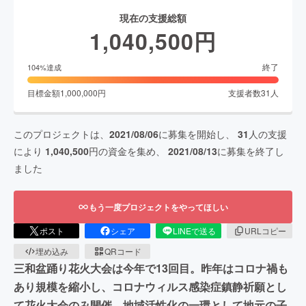
現在の支援総額
1,040,500
円
終了
104
%達成
目標金額
1,000,000
円
支援者数
31
人
このプロジェクトは、
2021/08/06
に募集を開始し、
31
人の支援
により
1,040,500
円の資金を集め、
2021/08/13
に募集を終了し
ました
もう一度プロジェクトをやってほしい
ポスト
シェア
LINEで送る
URLコピー
埋め込み
QRコード
三和盆踊り花火大会は今年で13回目。昨年はコロナ禍も
あり規模を縮小し、コロナウィルス感染症鎮静祈願とし
て花火大会のみ開催。地域活性化の一環として地元の子