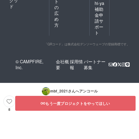
グッ
ト
hi-ya
日まで
ド
の
補助
を有効
広
金申
期限と
め
しま
請サ
方
す。
ポー
ト
「QRコード」は株式会社デンソーウェーブの登録商標です。
© CAMPFIRE,
会社概
採用情
パートナー
Inc.
要
報
募集
mbf_2021
さんへアンコール
もう一度プロジェクトをやってほしい
8