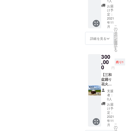
1人
す。
ス】 ・
お届
（2021
メール
け予
年産－
にて、
定：
新米、
三和盆
2021
年11
ななつ
踊り花
こ
月
ぼし）
火大会
の
リ
※新米の
実行委
タ
ー
発送は
員会か
ン
詳細を見る
を
事前に
らのお
選
択
ご連絡
礼メッ
す
る
いたし
セージ
300
ます。
をお送
※支援金
りいた
,00
残り1
には発
しま
0
円
送手数
す。 ・
料も含
蘭越米
【三和
まれて
30kgを
盆踊り
おりま
お届け
花火大
す。
しま
会プレ
支援
す。
ミアム
者：
（2021
応援
0人
年産－
コー
お届
新米、
ス】 ・
け予
ななつ
メール
定：
ぼし）
にて、
2021
年11
※新米の
三和盆
こ
月
発送は
踊り花
の
リ
事前に
火大会