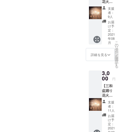
花火大
会応援
支援
コー
者：
ス】 ・
9人
メール
お届
にて、
け予
三和盆
定：
踊り花
2021
年08
火大会
こ
月
実行委
の
リ
員会か
タ
ー
らお礼
ン
詳細を見る
を
メッ
選
択
セージ
す
る
をお送
3,0
りいた
しま
00
円
す。
【三和
盆踊り
花火大
会しっ
支援
かり応
者：
援コー
11人
ス】 ・
お届
メール
け予
にて、
定：
三和盆
2021