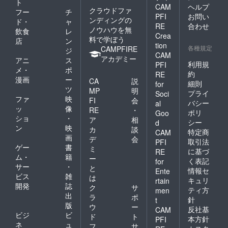
ト
CAM
ヘルプ
支援者
クラウドファ
フー
チ
PFI
お問い
様だけ
ンディングの
ド・
ャ
の特別
RE
合わせ
ノウハウを無
飲食
レ
な花火
Crea
料で学ぼう
店
ン
をご用
tion
各種規定
CAMPFIRE
意し、
ジ
CAM
打ち上
アカデミー
アニ
ス
利用規
PFI
げさせ
メ・
ポ
ていた
約
RE
漫画
ー
CA
説
だきま
細則
for
ツ
す。詳
MP
明
プライ
Soci
細につ
ファ
映
FI
会
バシー
al
きまし
ッ
像
RE
・
ポリ
Goo
ては別
ショ
・
ア
相
シー
途ご案
d
ン
映
カ
談
内いた
特定商
CAM
画
しま
デ
会
取引法
PFI
す。 ※
ゲー
書
ミ
に基づ
RE
開催日
ム・
籍
ー
く表記
for
は2022
サー
・
と
情報セ
Ente
年1月1
ビス
雑
は
日
キュリ
rtain
開発
誌
ク
サ
（土）
ティ方
men
出
午後６
ラ
ポ
針
t
時予
版
ウ
ー
反社基
CAM
定。天
ビジ
ビ
ド
ト
本方針
PFI
候によ
ネ
ュ
フ
サ
る順延