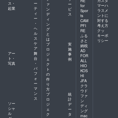
カスタ
RE
ス・
ー
ァ
ー
もあ
マーハ
for
起業
テ
り。 ※
ン
ビ
ラスメ
Spor
場所は
ィ
デ
ス
ントに
ts
三和地
ー
ィ
対する
CAM
区とな
・
ン
考え方
りま
PFI
ヘ
グ
す。詳
クッ
RE
ル
細は別
と
キーポ
ふる
途ご案
ス
は
リシー
さと
内いた
ケ
プ
実
納税
しま
ア
ロ
施
AD
す。 ※
アー
舞
ジ
事
招待券
FOR
ト・
台
ェ
例
の有効
ALL
写真
・
期限は
ク
HIO
2022年
パ
ト
KOS
1月1日
フ
の
HI
（土）
ォ
作
当日ま
JFA
ー
り
でとし
クラ
マ
ます。
方
ウド
天候に
ン
プ
統
ファ
より順
ス
ロ
計
ン
延に
ソー
ジ
デ
なった
ディ
シャ
ェ
ー
場合は
ング
ル
順延に
ク
タ
mac
なった