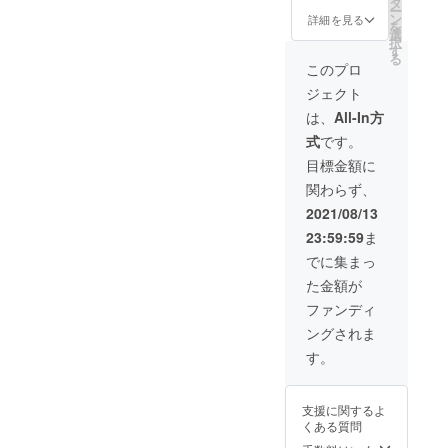
タ
ー
ご連絡
実行委
ン
詳細を見る
を
いたし
員会か
選
択
ます。
らのお
す
る
※支援金
礼メッ
このプロ
には発
セージ
ジェクト
送手数
をお送
料も含
りいた
は、
All-In方
まれて
しま
式
です。
おりま
す。 ・
す。
蘭越米1
目標金額に
俵をお
関わらず、
届けし
ます。
2021/08/13
（2021
23:59:59
ま
年産－
新米、
でに集まっ
ななつ
た金額が
ぼし）
※新米の
ファンディ
発送は
ングされま
事前に
ご連絡
す。
いたし
ます。
※支援金
支援に関するよ
には発
くある質問
送手数
料も含