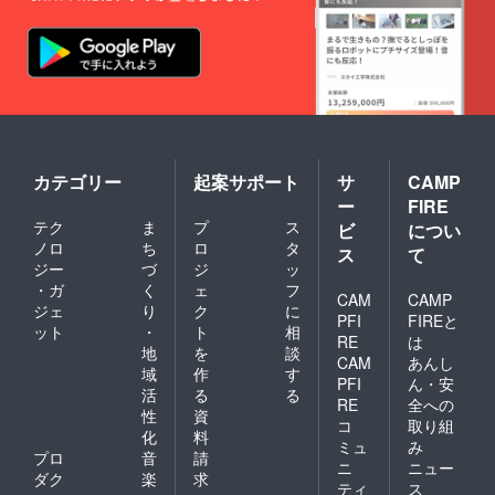
（旧・
三和小
学校）
〒048-
1312
磯谷郡
蘭越町
字三和
414 午
後８時
カテゴリー
起案サポート
サ
CAMP
より。
ー
FIRE
・2022
テク
ま
プ
ス
ビ
につい
年新春
ノロ
ち
ロ
タ
三和花
ス
て
火鑑賞
ジー
づ
ジ
ッ
会特別
・ガ
く
ェ
フ
CAM
CAMP
ご招
ジェ
り
ク
に
待。
PFI
FIREと
ット
・
ト
相
※2022
RE
は
地
を
談
年新春
CAM
あんし
三和花
域
作
す
PFI
ん・安
火鑑賞
活
る
る
RE
全への
会で
性
資
は、打
コ
取り組
化
料
ち上げ
ミュ
み
プロ
音
請
プログ
ニ
ニュー
ラムの
ダク
楽
求
ティ
ス
一部に