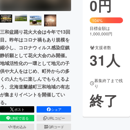
0
円
まちづくり・地域活性化
104%
目標金額は
CAMPFIRE for Social Good
CAMPFIRE Creation
三和盆踊り花火大会は今年で13回
1,000,000円
CAMPFIREふるさと納税
machi-ya
コミュニティ
目。昨年はコロナ禍もあり規模を
縮小し、コロナウィルス感染症鎮
支援者数
31
人
静祈願として花火大会のみ開催。
地域活性化の一環として地元の子
供や大人をはじめ、町外からの多
くの人たちに楽しんでもらえるよ
募集終了まで残
り
う、北海道蘭越町三和地域の有志
終了
が集まりイベントを開催してい
る。
ポスト
シェア
LINEで送る
URLコピー
埋め込み
QRコード