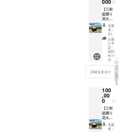
をお送
000
円
りいた
【三和
しま
盆踊り
す。 ・
花火大
蘭越米
会これ
5kgをお
支援
からも
届けし
者：
ずっと
ます。
3人
応援
（2021
お届
コー
年産－
け予
ス】 ・
新米、
定：
メール
2021
ななつ
年11
にて、
ぼし）
こ
月
三和盆
※新米の
の
リ
踊り花
発送は
タ
ー
火大会
事前に
ン
詳細を見る
を
実行委
ご連絡
選
択
員会か
いたし
す
る
らのお
ます。
100
礼メッ
※支援金
セージ
,00
には発
をお送
送手数
0
円
りいた
料も含
しま
【三和
まれて
す。 ・
盆踊り
おりま
蘭越米
花火大
す。
10kgを
会とび
支援
お届け
きり応
者：
しま
援コー