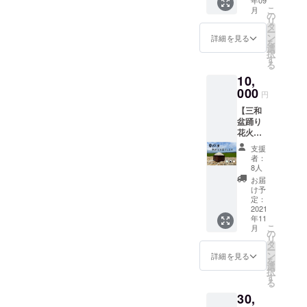
年09
踊り花
こ
月
火大会
の
リ
実行委
タ
ー
員会か
ン
詳細を見る
を
らのお
選
択
礼メッ
す
る
セージ
10,
をお送
りいた
000
円
しま
【三和
す。 ・
盆踊り
2021年
花火大
三和盆
会もっ
踊り花
支援
ともっ
火大会
者：
と応援
特製ポ
8人
コー
スト
お届
ス】 ・
カード
け予
メール
を発送
定：
にて、
2021
いたし
年11
三和盆
ます。
こ
月
踊り花
の
リ
火大会
タ
ー
実行委
ン
詳細を見る
を
員会か
選
択
らのお
す
る
礼メッ
30,
セージ