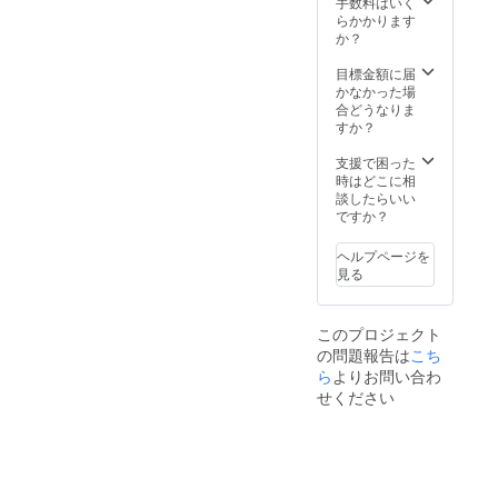
手数料はいく
まれて
らかかります
おりま
か？
す。 ・
支援者
目標金額に届
様に
かなかった場
は、三
合どうなりま
和花火
すか？
大会当
日に空
支援で困った
中花火
時はどこに相
観覧席
談したらいい
をご用
ですか？
意いた
しま
ヘルプページを
す。 ※
見る
空中花
火観覧
席は地
このプロジェクト
上10m
の問題報告は
こち
超から
の観覧
ら
よりお問い合わ
となり
せください
ます。
（三和
花火大
会オリ
ジナ
ル！）