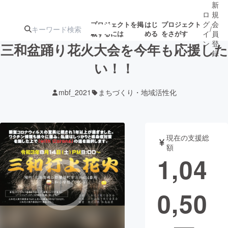
新
ロ
規
グ
会
プロジェクトを掲
はじ
プロジェクト
/
載するには
める
をさがす
イ
員
ン
登
三和盆踊り花火大会を今年も応援した
録
い！！
人気のプロ
注目のリ
注目の新着プロ
募集終了が近いプ
もうすぐ公開
mbf_2021
まちづくり・地域活性化
ジェクト
ターン
ジェクト
ロジェクト
されます
アート・写真
音楽
現在の支援総
額
1,04
テクノロジー・ガジェット
ゲーム・サ
0,50
映像・映画
書籍・雑誌
ビジネス・起業
チャレンジ