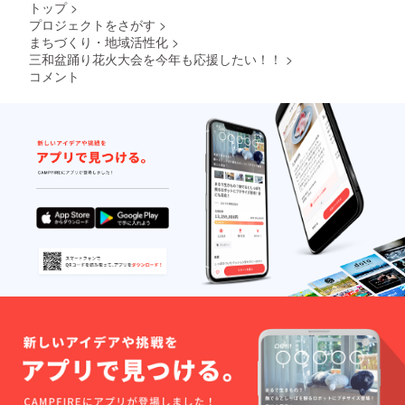
トップ
>
※観覧席
プロジェクトをさがす
>
の準備
まちづくり・地域活性化
>
の都合
もあり
三和盆踊り花火大会を今年も応援したい！！
>
ますの
コメント
で、備
考欄に
は当
日、花
火大会
開催会
場への
来場
可・否
につい
てコメ
ント記
入をお
願いい
たしま
す。 ※
場所・
日時
三和コ
ミュニ
ティ会
館ほた
るの里