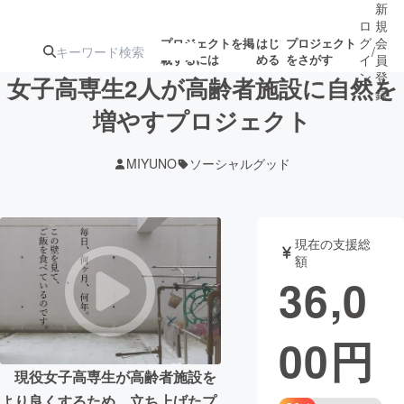
新
ロ
規
グ
会
プロジェクトを掲
はじ
プロジェクト
/
載するには
める
をさがす
イ
員
ン
登
女子高専生2人が高齢者施設に自然を
録
増やすプロジェクト
人気のプロ
注目のリ
注目の新着プロ
募集終了が近いプ
もうすぐ公開
MIYUNO
ソーシャルグッド
ジェクト
ターン
ジェクト
ロジェクト
されます
アート・写真
音楽
現在の支援総
額
36,0
テクノロジー・ガジェット
ゲーム・サ
00
円
映像・映画
書籍・雑誌
現役女子高専生が高齢者施設を
ビジネス・起業
チャレンジ
より良くするため、立ち上げたプ