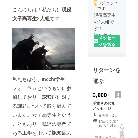
ロジェクト
です
こんにちは！私たちは
現役
現役高専生
女子高専生2人組
です。
の2人組で
す！
認知症の方
メッセー
が暮らしや
ジを送る
すい社会に
なるよう活
動していま
リターンを
す！
私たちは今、inochi学生
選ぶ
フォーラムというものに参
3,000
円
加しており、
認知症
に対す
手書きのお礼
る課題について取り組んで
メッセージ
います。女子高専生という
支援者：2人
お届け予定：
こともあり、私達の専門で
こ
2018年01月
の
リ
ある工学を用いて
認知症
の
タ
ー
ン
詳細を見る