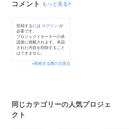
コメント
もっと見る
んの暮らしに自然由来
の緑を届けるため、私
たち二人が大工さん
投稿するには
ログイン
が
に！ メンバーが切っ
必要です。
てきた竹を使って塀を
プロジェクトオーナーの承
認後に掲載されます。承認
つくってきました！
された内容を削除すること
【つくり方紹介】
はできません。
1.1m程度の長さの竹
※投稿する際の注意点
を数本用意する 2.竹を
1/4に割く 3.竹の両端
と木に穴をあけ、等間
隔にワイヤーで固定す
る 4.木を土に差し込む
か、ブロックにモルタ
同じカテゴリーの人気プロジェ
ルを流し込んで固定す
クト
る 5.お好きな長さまで
横に繋げる 完成‼