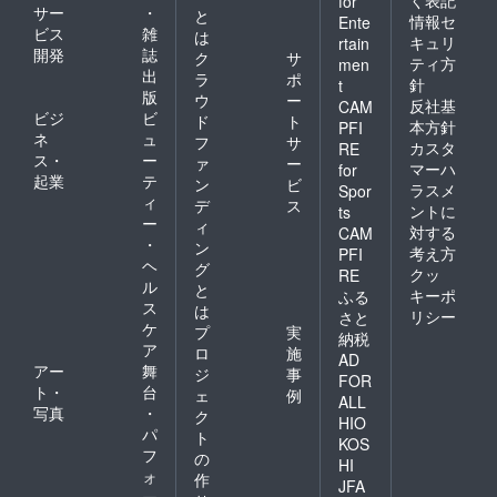
for
サー
・
と
情報セ
Ente
ビス
雑
は
キュリ
rtain
開発
誌
ク
サ
ティ方
men
出
ラ
ポ
針
t
版
ウ
ー
反社基
CAM
ビジ
ビ
ド
ト
本方針
PFI
ネ
ュ
フ
サ
カスタ
RE
ス・
ー
ァ
ー
マーハ
for
起業
テ
ン
ビ
ラスメ
Spor
ィ
デ
ス
ントに
ts
ー
ィ
対する
CAM
・
ン
考え方
PFI
ヘ
グ
クッ
RE
ル
と
キーポ
ふる
ス
は
リシー
さと
ケ
プ
実
納税
ア
ロ
施
AD
アー
舞
ジ
事
FOR
ト・
台
ェ
例
ALL
写真
・
ク
HIO
パ
ト
KOS
フ
の
HI
ォ
作
JFA
ー