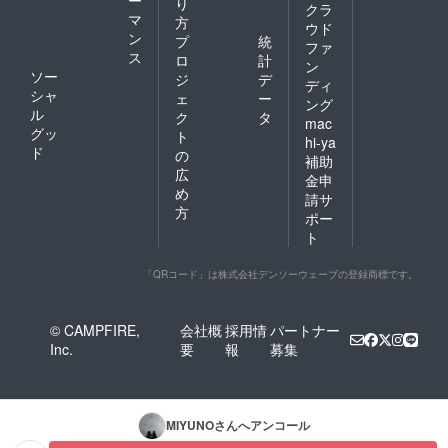
り
クラ
マ
方
ウド
ン
プ
統
ファ
ス
ロ
計
ン
ソー
ジ
デ
ディ
シャ
ェ
ー
ング
ル
ク
タ
mac
グッ
ト
hi-ya
ド
の
補助
広
金申
め
請サ
方
ポー
ト
「QRコード」は株式会社デンソーウェーブの登録商標です。
© CAMPFIRE,
会社概
採用情
パートナー
Inc.
要
報
募集
MIYUNO
さんへアンコール