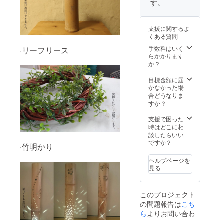
す。
支援に関するよ
くある質問
手数料はいく
·リーフリース
らかかります
か？
目標金額に届
かなかった場
合どうなりま
すか？
支援で困った
時はどこに相
談したらいい
ですか？
·竹明かり
ヘルプページを
見る
このプロジェクト
の問題報告は
こち
ら
よりお問い合わ