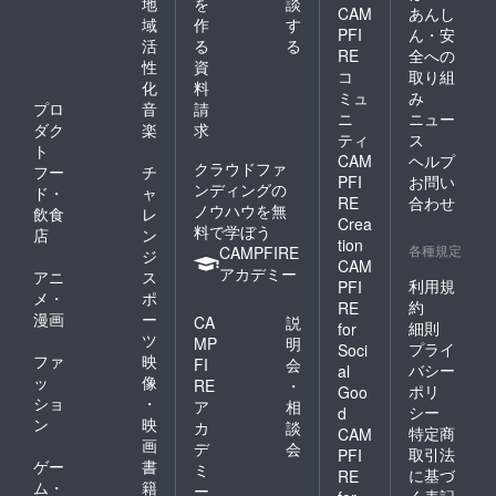
地
を
談
CAM
あんし
域
作
す
PFI
ん・安
活
る
る
RE
全への
性
資
コ
取り組
化
料
ミュ
み
プロ
音
請
ニ
ニュー
ダク
楽
求
ティ
ス
ト
CAM
ヘルプ
クラウドファ
フー
チ
PFI
お問い
ンディングの
ド・
ャ
RE
合わせ
ノウハウを無
飲食
レ
Crea
料で学ぼう
店
ン
tion
各種規定
CAMPFIRE
ジ
CAM
アカデミー
アニ
ス
利用規
PFI
メ・
ポ
約
RE
漫画
ー
CA
説
細則
for
ツ
MP
明
プライ
Soci
ファ
映
FI
会
バシー
al
ッ
像
RE
・
ポリ
Goo
ショ
・
ア
相
シー
d
ン
映
カ
談
特定商
CAM
画
デ
会
取引法
PFI
ゲー
書
ミ
に基づ
RE
ム・
籍
ー
く表記