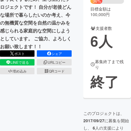
36%
ロジェクトです！ 自分が老後どん
目標金額は
まちづくり・地域活性化
100,000円
な場所で暮らしたいのか考え、今
の無機質な空間を自然の温かみを
支援者数
CAMPFIRE for Social Good
CAMPFIRE Creation
感じられる家庭的な空間にしよう
6
人
CAMPFIREふるさと納税
machi-ya
コミュニティ
としています。 ご協力、よろしく
お願い致します！！
ポスト
シェア
募集終了まで残
LINEで送る
URLコピー
り
埋め込み
QRコード
終了
このプロジェクトは、
2017/09/27
に募集を開始
し、
6
人の支援により