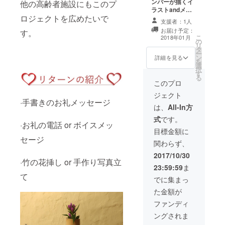
ンバーが描くイ
他の高齢者施設にもこのプ
ラストandメン
ロジェクトを広めたいで
バーが歌ったCD
支援者：1人
お届け予定：
す。
こ
2018年01月
の
リ
タ
ー
ン
詳細を見る
を
選
択
す
る
このプロ
ジェクト
·手書きのお礼メッセージ
は、
All-In方
式
です。
·お礼の電話 or ボイスメッ
目標金額に
セージ
関わらず、
2017/10/30
·竹の花挿し or 手作り写真立
23:59:59
ま
て
でに集まっ
た金額が
ファンディ
ングされま