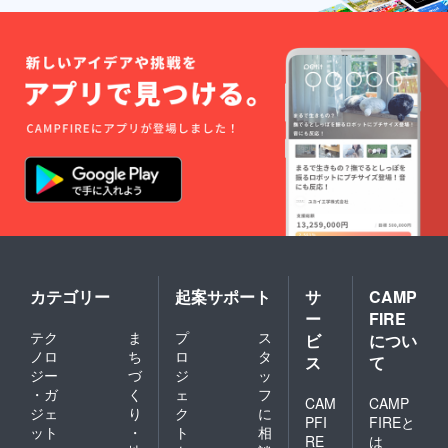
カテゴリー
起案サポート
サ
CAMP
ー
FIRE
テク
ま
プ
ス
ビ
につい
ノロ
ち
ロ
タ
ス
て
ジー
づ
ジ
ッ
・ガ
く
ェ
フ
CAM
CAMP
ジェ
り
ク
に
PFI
FIREと
ット
・
ト
相
RE
は