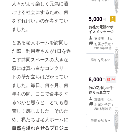
を
人々がより楽しく元気に過
選
択
す
る
ごせる社会にするため、何
5,000
円
をすればいいのか考えてい
お礼の電話orボ
ました。
イスメッセージ
支援者：3人
とある老人ホームを訪問し
お届け予定：
こ
2018年01月
の
た際、利用者さんが1日を過
リ
タ
ー
ごす共同スペースの大きな
ン
詳細を見る
を
選
択
窓には真っ白なコンクリー
す
る
トの壁が立ちはだかってい
8,000
円
残り4
ました。毎日、何ヶ月、何
竹の花挿しor手
作り写真立て
年もの間、ここで食事をす
支援者：0人
るのかと思うと、とても息
お届け予定：
こ
2018年01月
苦しく感じました。そのた
の
リ
タ
ー
め、私たちは老人ホームに
ン
詳細を見る
を
選
自然を溢れさせるプロジェ
択
す