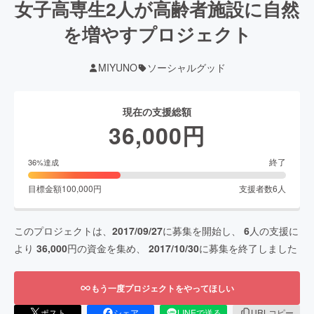
女子高専生2人が高齢者施設に自然
を増やすプロジェクト
MIYUNO
ソーシャルグッド
現在の支援総額
36,000
円
終了
36
%達成
目標金額
100,000
円
支援者数
6
人
このプロジェクトは、
2017/09/27
に募集を開始し、
6
人の支援に
より
36,000
円の資金を集め、
2017/10/30
に募集を終了しました
もう一度プロジェクトをやってほしい
ポスト
シェア
LINEで送る
URLコピー