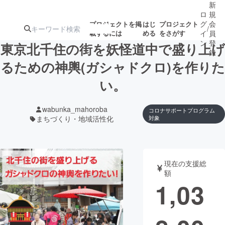
新
ロ
規
グ
会
プロジェクトを掲
はじ
プロジェクト
/
載するには
める
をさがす
イ
員
ン
登
東京北千住の街を妖怪道中で盛り上げ
録
るための神輿(ガシャドクロ)を作りた
い。
人気のプロ
注目のリ
注目の新着プロ
募集終了が近いプ
もうすぐ公開
ジェクト
ターン
ジェクト
ロジェクト
されます
wabunka_mahoroba
コロナサポートプログラム
まちづくり・地域活性化
対象
アート・写真
音楽
テクノロジー・ガジェット
ゲーム・サ
現在の支援総
額
1,03
映像・映画
書籍・雑誌
ビジネス・起業
チャレンジ