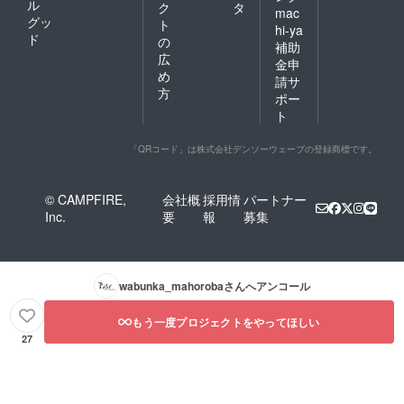
ル
ク
タ
mac
グッ
ト
hi-ya
ド
の
補助
広
金申
め
請サ
方
ポー
ト
「QRコード」は株式会社デンソーウェーブの登録商標です。
© CAMPFIRE,
会社概
採用情
パートナー
Inc.
要
報
募集
wabunka_mahoroba
さんへアンコール
もう一度プロジェクトをやってほしい
27