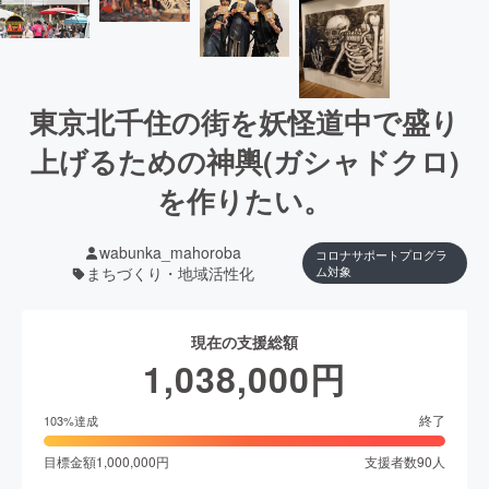
東京北千住の街を妖怪道中で盛り
上げるための神輿(ガシャドクロ)
を作りたい。
wabunka_mahoroba
コロナサポートプログラ
まちづくり・地域活性化
ム対象
現在の支援総額
1,038,000
円
終了
103
%達成
目標金額
1,000,000
円
支援者数
90
人