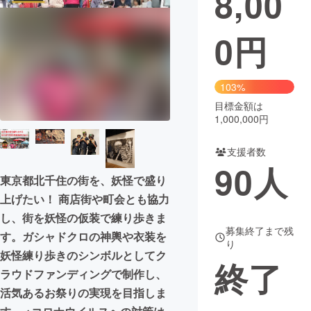
8,00
まちづくり・地域活性化
0
円
CAMPFIRE for Social Good
CAMPFIRE Creation
103%
CAMPFIREふるさと納税
machi-ya
コミュニティ
目標金額は
1,000,000円
支援者数
90
人
東京都北千住の街を、妖怪で盛り
上げたい！ 商店街や町会とも協力
し、街を妖怪の仮装で練り歩きま
募集終了まで残
す。ガシャドクロの神輿や衣装を
り
妖怪練り歩きのシンボルとしてク
終了
ラウドファンディングで制作し、
活気あるお祭りの実現を目指しま