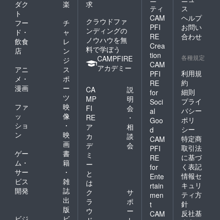
ダク
楽
求
ティ
ス
ト
CAM
ヘルプ
クラウドファ
フー
チ
PFI
お問い
ンディングの
ド・
ャ
RE
合わせ
ノウハウを無
飲食
レ
Crea
料で学ぼう
店
ン
tion
各種規定
CAMPFIRE
ジ
CAM
アカデミー
アニ
ス
利用規
PFI
メ・
ポ
約
RE
漫画
ー
CA
説
細則
for
ツ
MP
明
プライ
Soci
ファ
映
FI
会
バシー
al
ッ
像
RE
・
ポリ
Goo
ショ
・
ア
相
シー
d
ン
映
カ
談
特定商
CAM
画
デ
会
取引法
PFI
ゲー
書
ミ
に基づ
RE
ム・
籍
ー
く表記
for
サー
・
と
情報セ
Ente
ビス
雑
は
キュリ
rtain
開発
誌
ク
サ
ティ方
men
出
ラ
ポ
針
t
版
ウ
ー
反社基
CAM
ビジ
ビ