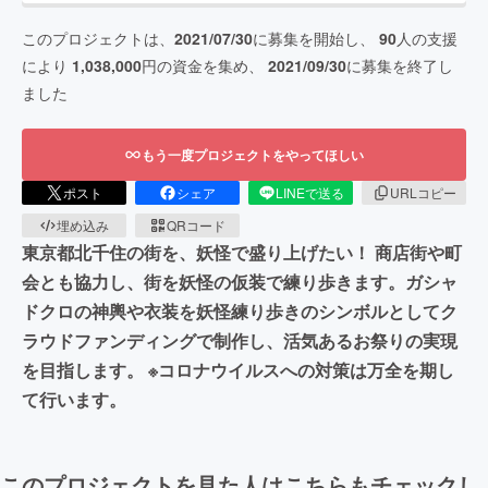
このプロジェクトは、
2021/07/30
に募集を開始し、
90
人の支援
により
1,038,000
円の資金を集め、
2021/09/30
に募集を終了し
ました
もう一度プロジェクトをやってほしい
ポスト
シェア
LINEで送る
URLコピー
埋め込み
QRコード
東京都北千住の街を、妖怪で盛り上げたい！ 商店街や町
会とも協力し、街を妖怪の仮装で練り歩きます。ガシャ
ドクロの神輿や衣装を妖怪練り歩きのシンボルとしてク
ラウドファンディングで制作し、活気あるお祭りの実現
を目指します。 ※コロナウイルスへの対策は万全を期し
て行います。
このプロジェクトを見た人はこちらもチェックし