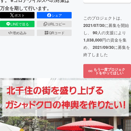
す。 ※コロナウイルスへの対策は
万全を期して行います。
ポスト
シェア
このプロジェクトは、
LINEで送る
URLコピー
2021/07/30
に募集を開始
し、
90
人の支援により
埋め込み
QRコード
1,038,000
円の資金を集
め、
2021/09/30
に募集を
終了しました
もう一度プロジェク
トをやってほしい