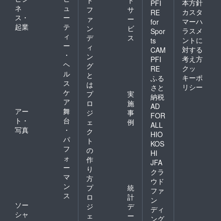
ド
ト
本方針
PFI
ネ
ュ
フ
サ
カスタ
RE
ス・
ー
ァ
ー
マーハ
for
起業
テ
ン
ビ
ラスメ
Spor
ィ
デ
ス
ントに
ts
ー
ィ
対する
CAM
・
ン
考え方
PFI
ヘ
グ
クッ
RE
ル
と
キーポ
ふる
ス
は
リシー
さと
ケ
プ
実
納税
ア
ロ
施
AD
アー
舞
ジ
事
FOR
ト・
台
ェ
例
ALL
写真
・
ク
HIO
パ
ト
KOS
フ
の
HI
ォ
作
JFA
ー
り
クラ
マ
方
ウド
ン
プ
統
ファ
ス
ロ
計
ン
ソー
ジ
デ
ディ
シャ
ェ
ー
ング