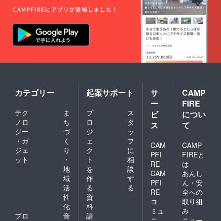
カテゴリー
起案サポート
サ
CAMP
ー
FIRE
テク
ま
プ
ス
ビ
につい
ノロ
ち
ロ
タ
ス
て
ジー
づ
ジ
ッ
・ガ
く
ェ
フ
CAM
CAMP
ジェ
り
ク
に
PFI
FIREと
ット
・
ト
相
RE
は
地
を
談
CAM
あんし
域
作
す
PFI
ん・安
活
る
る
RE
全への
性
資
コ
取り組
化
料
ミュ
み
プロ
音
請
ニ
ニュー