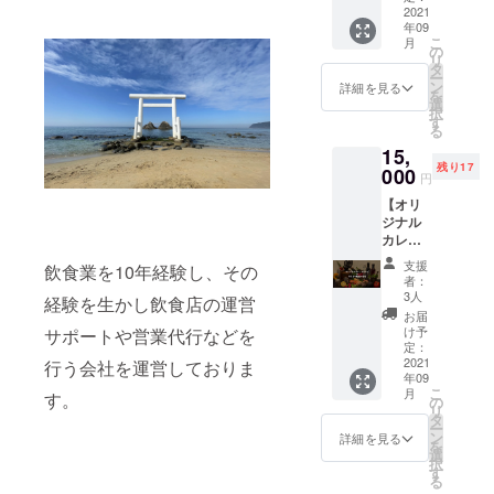
切かか
する予
ナル冷
2021
して
があれ
りませ
定で
年09
凍カ
も、何
ば参加
ん。 ・
す。 ※
こ
月
レー
かに
の
者さん
営業時
発送資
リ
180g×8
ちょい
タ
同士の
間は昼
格を取
ー
食 有澤
足しし
ン
コミュ
詳細を見る
11:00~
得した
を
まりこ
てもOK
選
ニケー
15:00を
場合発
択
さん監
なオリ
す
ション
予定し
送完了
る
修の
ジナル
の時間
ていま
をもっ
15,
「野菜
スパイ
も作り
す。 ※
て、こ
残り17
たっぷ
000
スで
ます。
オープ
円
ちらの
りスパ
す。 ◆
※イベン
ンより
リター
【オリ
イシー
引換券
ト場所
より1ヶ
ンとさ
ジナル
カ
の有効
への交
月間1日
せてい
カレー
レー」
期限は
通費は
1杯カ
ただき
のレシ
を含む8
2023年
自己負
レーが
支援
ます。
飲食業を10年経験し、その
ピと作
食を店
9月末ま
担とな
者：
無料で
り方の
舗で引
で。 ※
3人
りま
経験を生かし飲食店の運営
食べら
動画を
き換え
諸事情
す。 ※
お届
れる会
送付】
ること
により
け予
サポートや営業代行などを
コロナ
員権 ※
◆内
のでき
定：
「権
禍とい
場所は
容：今
2021
行う会社を運営しておりま
る権利
利」と
うこと
渋谷を
年09
回監修
です。
なって
もあり
予定し
こ
月
す。
いただ
◆引換
の
おりま
正確な
ており
リ
いたカ
券の有
タ
す。 ※
場所や
ます。
ー
レー以
効期限
ン
送料無
詳細を見る
日程な
詳細は
を
外のレ
は2023
選
料
どは
決まり
択
シピと
年9月末
す
※「店舗
追って
次第お
る
動画を
まで。
引換
ご連絡