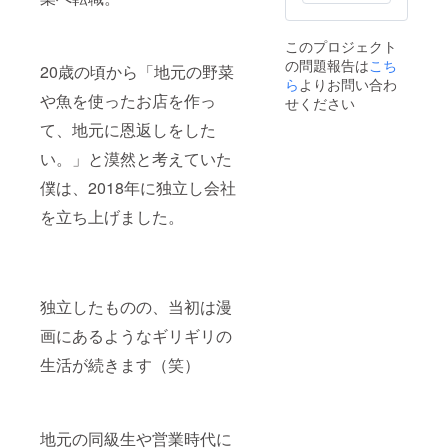
毎月会
員権が
自動更
このプロジェクト
新され
の問題報告は
こち
ます。
20歳の頃から「地元の野菜
年会
ら
よりお問い合わ
費・更
や魚を使ったお店を作っ
せください
新料な
て、地元に恩返しをした
どは一
切かか
い。」と漠然と考えていた
りませ
ん。 ・
僕は、2018年に独立し会社
営業時
間は昼
を立ち上げました。
11:00~
15:00を
予定し
ていま
す。 ※
独立したものの、当初は漫
オープ
ンより
画にあるようなギリギリの
より1ヶ
月間1日
生活が続きます（笑）
1杯カ
レーが
無料で
食べら
れる会
地元の同級生や営業時代に