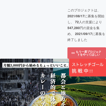
このプロジェクトは、
2021/08/17
に募集を開始
し、
72
人の支援により
547,280
円の資金を集
め、
2021/09/17
に募集を
終了しました
もう一度プロジェク
トをやってほしい