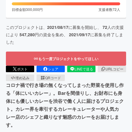
目標金額
300,000
円
支援者数
72
人
このプロジェクトは、
2021/08/17
に募集を開始し、
72
人の支援
により
547,280
円の資金を集め、
2021/09/17
に募集を終了しま
した
もう一度プロジェクトをやってほしい
ポスト
シェア
LINEで送る
URLコピー
埋め込み
QRコード
コロナ禍で行き場の無くなってしまった野菜を使用し作
る「体にいいカレー」。Barを間借りし、お財布にも身
体にも優しいカレーを渋谷で働く人に届けるプロジェク
ト。カレー界を牽引するカレーキュレーターや人気カ
レー店のシェフと織りなす魅惑のカレーをお届けしま
す。