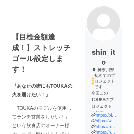
【目標金額達
成！】ストレッチ
shin_it
ゴール設定しま
o
す！
神奈川県
初めてのプ
ロジェクト
『あなたの街にもTOUKAの
です
今回この
火を届けたい！』
TOUKAのプ
ロジェクト
「TOUKAのモデルを使用し
を起案した
https://blue-conect.com/
てランチ営業をしたい！」
伊藤慎一郎
https://www.facebook.com/%E3%82%AF%E3%83%A9%E3%82%A6%E3%83%89%E3%83%95%E3%82%A1%E3%83%B3%E3%83%87%E3%82%A3%E3%83%B3%E3%82%B0%E3%81%AE%E9%80%B2%E6%8D%97%E5%A0%B1%E5%91%8A-100342892304220
という飲食店のオーナー様
です。
https://humanstory.jp/fujiwara_yuta/
https://note.com/blueconnect/n/nbd9555d9d5f8
や、すでに間借りをしてい