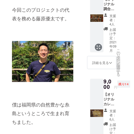
ち帰り
決定
ジナル
◆場所
に対応
し、オ
調合ス
今回このプロジェクトの代
：渋谷
してい
ンライ
パイス
区近郊
ます。
ンの販
支援
表を務める藤原優太です。
セット4
◆内
・イベ
売の許
者：
つの店
容：カ
ントの
4人
可が取
舗引換
レー1杯
情報や
れまし
お届
権】 ◆
とドリ
お店の
け予
たら発
内容：
ンク1杯
定：
近況な
送する
オリジ
2021
がつき
どもご
ことも
年09
ナル調
ます。
案内す
可能に
こ
月
合スパ
の
る予定
なりま
リ
イス
クラ
タ
です。
す。 ※
ー
100g×4
ウド
ン
・こち
詳細を見る
発送が
を
つ 独自
ファン
選
らに支
できる
択
に調合
ディン
す
援いた
ように
る
した体
グに
だけれ
資格や
9,0
が喜ぶ
至った
ば、そ
許可の
残り14
スパイ
00
経緯や
の後、
取得に
円
スを調
これか
毎月会
尽力し
【オリ
合した
らの展
員権が
ていま
ジナル
ものを
望など
自動更
す。発
僕は福岡県の自然豊かな糸
カレー8
店舗で
をざっ
新され
送がで
食セッ
引換で
くばら
ます。
きるよ
支援
島というところで生まれ育
トの店
きる権
んにお
年会
者：
うにな
舗引換
利。 カ
話しし
6人
費・更
りまし
ちました。
権】 ◆
レーを
ます。
新料な
お届
たら順
内容：
作るの
け予
どは一
次発送
オリジ
に使用
定：
要望