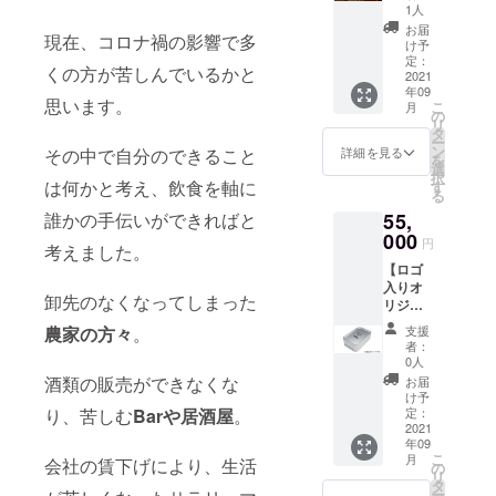
利】 ◆
事招待
1人
次発送
ていま
内容：
権がつ
する予
お届
す。発
現在、コロナ禍の影響で多
TOUKA
きま
け予
定で
送がで
のお店
す。 事
定：
す。 ※
きるよ
くの方が苦しんでいるかと
でラン
2021
業説明
発送資
うにな
年09
チミー
の方法
格を取
思います。
りまし
こ
月
ティン
は希望
の
得した
たら順
リ
グなど
者が多
タ
場合発
次発送
ー
を行え
ければ
ン
その中で自分のできること
詳細を見る
送完了
する予
を
る権
オンラ
選
をもっ
定で
択
利。 カ
は何かと考え、飲食を軸に
インで
す
て、こ
す。 ※
る
レーと
の実施
ちらの
発送資
誰かの手伝いができればと
55,
お飲み
を検討
リター
格を取
物がお1
000
してお
ンとさ
円
得した
考えました。
人様1つ
りま
せてい
場合発
【ロゴ
ずつ付
す。 こ
ただき
送完了
入りオ
きま
ちらを
ます。
をもっ
卸先のなくなってしまった
リジナ
す。 こ
ご支援
て、こ
ル弁当
ちらを
してい
農家の方々
。
支援
ちらの
箱6個】
ご支援
ただい
者：
リター
◆内
いただ
た方は
0人
ンとさ
容：繰
いた方
備考欄
酒類の販売ができなくな
お届
せてい
り返し
は備考
に「オ
け予
ただき
使用で
り、苦しむ
Barや居酒屋
。
欄に使
定：
ンライ
ます。
きるア
2021
用用途
ン」
年09
ルミ素
や予定
or「オ
こ
月
会社の賃下げにより、生活
材（予
人数、
の
フライ
リ
定）の
スケ
タ
ン」の
ー