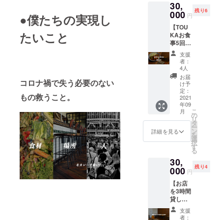
知らせ
30,
お送り
※諸事情
権」と
いたし
しま
残り6
しま
000
により
なって
ます。
●僕たちの実現し
円
す。 ※
す。 ※
「権
おりま
住所や
【TOU
今回監
利」と
すが間
営業時
たいこと
KAお食
修いた
なって
借りと
間のご
事5回分
だいた
おりま
いう都
連絡は
招待権
カレー
す。 ※
合上、
支援
別途ご
＆事業
ではあ
こちら
店舗が
者：
連絡い
説明】
りませ
は冷凍
4人
決定
たしま
◆内
んので
カレー
し、オ
お届
す。 ※
コロナ禍で失う必要のない
容：事
ご注意
を予定
け予
ンライ
詳細に
業の立
くださ
定：
してお
ンの販
関して
もの救うこと。
ち上げ
2021
い。
りま
売の許
のご連
年09
から初
す。 ※
可が取
絡は別
こ
月
期費
の
発送が
れまし
途ご連
リ
用、ス
タ
できる
たら発
絡いた
ー
ケ
ン
ように
詳細を見る
送する
しま
を
ジュー
選
資格や
ことも
す。
択
ル感、
す
許可の
可能に
る
ノウハ
取得に
なりま
30,
ウを
尽力し
す。 ※
残り4
ざっく
000
ていま
発送が
円
ばらん
す。発
できる
【お店
にご説
送がで
ように
を3時間
明しま
きるよ
資格や
貸し切
す。 別
うにな
許可の
りにで
途5回分
りまし
取得に
支援
きる権
のお食
たら順
者：
尽力し