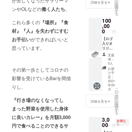
が苦しくなったサラリーマ
TOUKA
ジュー
ン
記載と
詳細を見る
を
ロゴ入
ルなど
選
説明会
ンやOLなどの
働く人たち
。
択
り弁当
記載い
す
におい
る
箱6個
ただけ
て質問
100
セット
るとス
などご
これら多くの
『場所』『食
です。
,00
ムーズ
ざいま
お店に
です。
材』『人』を失わずにすむ
0
した
円
お持ち
未定の
ら、一
お手伝い
ができればいいと
いただ
【ロゴ
場合は
緒にお
くと定
入りオ
その旨
書きく
思っています。
価より
リジナ
も記載
ださ
割引価
ル弁当
くださ
い。 当
支援
格で当
箱12
い。 ※
日参加
者：
日のお
個】 ◆
最大10
できな
0人
すすめ
内容：
名様と
かった
お届
その第一歩としてコロナの
カレー
繰り返
なりま
方には
け予
をお持
し使用
す。
定：
影響を受けているBarを間借
録画し
ち帰り
できる
2021
（応相
たもの
年09
いただ
アルミ
りし、
談） ※
を後日
こ
月
ける弁
素材
場所な
の
お送り
リ
当箱で
（予
どの詳
タ
いたし
ー
『行き場のなくなってし
す。 ※
定）の
細は
ン
ます。
詳細を見る
を
ロゴ作
TOUKA
追って
選
日程：9
まった野菜を使用した身体
択
成中に
ロゴ入
ご連絡
す
月頃を
る
より
り弁当
いたし
予定し
に良いカレー』を月額3,000
3,0
「イ
箱12個
ます。
ており
在庫な
メー
セット
00
※間借り
し
ます。
円で食べることのできるサ
円
ジ」と
です。
という
場所：