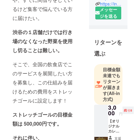
https://instagram.com/blue2018connect?utm_medium=copy_link
東京の葛飾
るけど集客で悩んでいる方
メッセー
区出身で飲
ジを送る
に届けたい。
食店に10年
勤務し異業
渋谷の１店舗だけでは行き
種に転職し
たことを
場のなくなった野菜を使用
リターンを
きっかけに
し切ることは難しい。
選ぶ
神奈川県の
辻堂に移
そこで、全国の飲食店でこ
住。
目標金額
のサービスを展開したい方
未達でも
代表の藤原
リターン
を募集し、この仕組みを届
が届きま
とは前職で
けるための費用をストレッ
す
(All-in
一緒で、今
方式)
チゴールに設定します！
回のコロナ
3,0
の問題を僕
残り8
00
ストレッチゴールの目標金
円
たちなりに
【オリ
何かできな
額は 500,000円です。
ジナル
いかと考
カレー3
え、形にし
食セッ
それに伴い、
支援