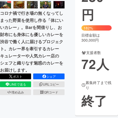
円
まちづくり・地域活性化
コロナ禍で行き場の無くなってし
まった野菜を使用し作る「体にい
CAMPFIRE for Social Good
CAMPFIRE Creation
いカレー」。Barを間借りし、お
182%
CAMPFIREふるさと納税
machi-ya
コミュニティ
財布にも身体にも優しいカレーを
目標金額は
300,000円
渋谷で働く人に届けるプロジェク
ト。カレー界を牽引するカレー
支援者数
キュレーターや人気カレー店の
72
人
シェフと織りなす魅惑のカレーを
お届けします。
ポスト
シェア
募集終了まで残
LINEで送る
URLコピー
り
埋め込み
QRコード
終了