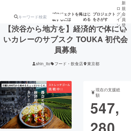
新
ロ
規
グ
会
プロジェクトを掲
はじ
プロジェクト
/
載するには
める
をさがす
イ
員
ン
登
【渋谷から地方を】経済的で体にい
録
いカレーのサブスク TOUKA 初代会
員募集
人気のプロ
注目のリ
注目の新着プロ
募集終了が近いプ
もうすぐ公開
ジェクト
ターン
ジェクト
ロジェクト
されます
shin_ito
フード・飲食店
東京都
アート・写真
音楽
現在の支援総
テクノロジー・ガジェット
ゲーム・サ
額
547,
映像・映画
書籍・雑誌
280
ビジネス・起業
チャレンジ