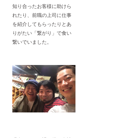
員権 ※
知り合ったお客様に助けら
場所は
渋谷を
れたり、前職の上司に仕事
予定し
ており
を紹介してもらったりとあ
ます。
詳細は
りがたい「繋がり」で食い
決まり
次第お
繋いでいました。
知らせ
しま
す。 ※
住所や
営業時
間のご
連絡は
別途ご
連絡い
たしま
す。 ※
詳細に
関して
のご連
絡は別
途ご連
絡いた
しま
す。