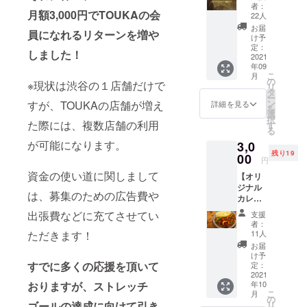
トの店
たもので
者：
月額3,000円でTOUKAの会
舗引換
22人
す。
権】 ◆
お届
員になれるリターンを増や
ぜひ皆様の
内容：
け予
オリジ
定：
お力添えを
しました！
ナルカ
2021
いただけれ
年09
レー
こ
月
180g×3
ば幸いで
の
※現状は渋谷の１店舗だけで
リ
食 有澤
タ
す。
ー
まりこ
ン
すが、TOUKAの店舗が増え
詳細を見る
を
さん監
選
択
修の
た際には、複数店舗の利用
す
る
「野菜
が可能になります。
3,0
たっぷ
残り19
りスパ
00
円
イシー
資金の使い道に関しまして
【オリ
カ
ジナル
レー」
は、募集のための広告費や
カレー
を含む3
を店舗
食を店
出張費などに充てさせてい
支援
で1ヶ月
舗で引
者：
無料で
き換え
ただきます！
11人
食べれ
ること
お届
る
のでき
け予
TOUKA
すでに多くの応援を頂いて
る権利
定：
会員
2021
です。
おりますが、ストレッチ
年10
権】(追
◆引換
こ
月
加リ
券の有
の
ゴールの達成に向けて引き
リ