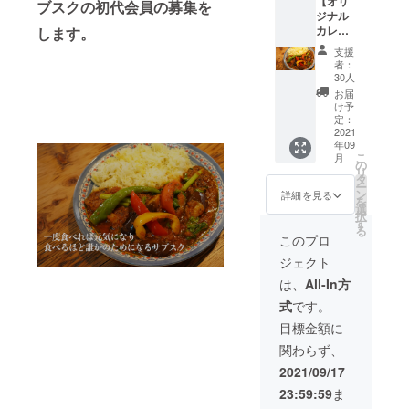
【オリ
なって
お店に
ブスクの初代会員の募集を
性質上
渋谷近
ジナル
いま
お持ち
ご指定
郊（オ
カレー
します。
す。 ※
いただ
いただ
フライ
を店舗
企業様
くと定
いたス
ンの場
支援
で1ヶ月
向け
価より
ケ
合） ※
者：
無料で
割引価
ジュー
30人
オフラ
食べれ
格で当
ルにお
インで
お届
る
日のお
応えで
け予
開催さ
TOUKA
すすめ
定：
きない
れる場
会員
2021
カレー
場合が
合、会
年09
権】 ◆
をお持
ありま
場への
こ
月
内容：
ち帰り
の
す。
交通費
リ
有澤 ま
いただ
タ
はご自
ー
りこさ
ける弁
ン
詳細を見る
身での
を
ん監修
当箱で
選
負担と
択
の「野
す。 ※
す
なりま
る
菜たっ
ロゴ作
このプロ
す。そ
ぷりス
成中に
のほか
ジェクト
パイ
より
費用は
シーカ
「イ
は、
All-In方
かかり
レー」
メー
ませ
式
です。
を含む
ジ」と
ん。 ※
対象の
なって
目標金額に
招待権
カレー
いま
の使用
関わらず、
を1ヶ月
す。 ※
期限は
無料で
企業様
2021/09/17
2021年
食べる
向け閉
中で
23:59:59
ま
ことの
じる
す。 ※