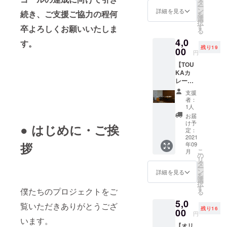
ターン)
効期限
タ
ー
◆内
は2023
ン
詳細を見る
続き、ご支援ご協力の程何
を
容：有
年9月末
選
択
澤 まり
まで。
す
卒よろしくお願いいたしま
る
こさん
※諸事情
4,0
監修の
す。
により
残り19
「野菜
00
「権
円
たっぷ
利」と
【TOU
りスパ
なって
KAカ
イシー
おりま
レーイ
カ
す。 ※
ベント
レー」
こちら
支援
招待
を含む
は冷凍
者：
権】 オ
対象の
カレー
1人
フ会参
カレー
を予定
お届
加権 オ
を1ヶ月
してお
け予
● はじめに・ご挨
フ会で
無料で
定：
りま
はあり
2021
食べる
す。
拶
年09
ます
ことの
※「店舗
こ
月
が、ご
できる
の
引換
リ
要望が
会員券
タ
権」と
ー
あれば
です。
ン
なって
詳細を見る
を
オンラ
・お店
選
おりま
択
イン配
に来て
す
すが間
僕たちのプロジェクトをご
る
信も検
直接食
借りと
5,0
討中。
べてい
いう都
覧いただきありがとうござ
残り16
◆日程
00
ただく
合上、
円
：21年
います。
orお持
店舗が
【オリ
9月頃