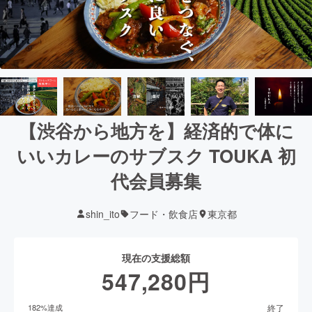
【渋谷から地方を】経済的で体に
いいカレーのサブスク TOUKA 初
代会員募集
shin_ito
フード・飲食店
東京都
現在の支援総額
547,280
円
終了
182
%達成