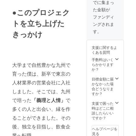
できる
でに集まっ
詳細は
会員券
メール
た金額が
●このプロジェク
です。
にてお
・お店
ファンディ
送りい
に来て
トを立ち上げた
たしま
ングされま
直接食
す。 ※
べてい
す。
営業時
きっかけ
ただく
間は昼
orお持
11:00~
ち帰り
15:00を
支援に関するよ
に対応
予定し
くある質問
してい
ていま
ます。
手数料はいく
す。
・イベ
大学まで自然豊かな九州で
らかかります
ントの
か？
育った僕は、新卒で東京の
情報や
お店の
目標金額に届
人材業界の営業会社に入社
近況な
かなかった場
どもご
合どうなりま
しました。そこでは、九州
案内す
すか？
る予定
で培った
「義理と人情」
で
です。
支援で困った
・こち
多くの人と出会い、縁を作
時はどこに相
らに支
談したらいい
ることができました。その
援いた
ですか？
だけれ
後、独立を目指し、飲食企
ば、そ
ヘルプページを
の後、
見る
業へ転職。