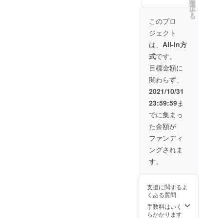
を
選
い。
択
す
る
このプロ
ジェクト
は、
All-In方
式
です。
目標金額に
関わらず、
2021/10/31
23:59:59
ま
でに集まっ
た金額が
ファンディ
ングされま
す。
支援に関するよ
くある質問
手数料はいく
らかかります