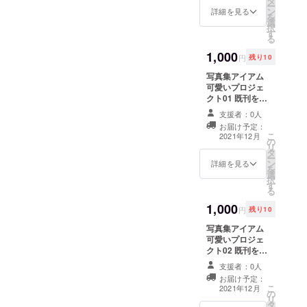
タ
考欄にご希望の
ー
ン
お名前をご記入
詳細を見る
を
選
ください。
択
す
る
1,000
円
残り10
写真集アイアム
可愛いプロジェ
クト01 既刊を1
冊だけ買い損
支援者：0人
なったあなた
お届け予定：
へ。
こ
2021年12月
の
リ
タ
ー
ン
詳細を見る
を
選
択
す
る
1,000
円
残り10
写真集アイアム
可愛いプロジェ
クト02 既刊を1
冊だけ買い逃し
支援者：0人
てしまった貴方
お届け予定：
へ。
こ
2021年12月
の
リ
タ