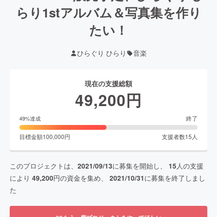
らり1stアルバム＆写真集を作り
たい！
ひらぐり ひらり
音楽
現在の支援総額
49,200
円
終了
49
%達成
目標金額
100,000
円
支援者数
15
人
このプロジェクトは、
2021/09/13
に募集を開始し、
15
人の支援
により
49,200
円の資金を集め、
2021/10/31
に募集を終了しまし
た