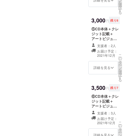
ン
ト。 まだ購入し
詳細を見る
を
選
たことのない方
択
す
におすすめ！ほ
る
んのちょっぴり
3,000
だけお値段がお
円
残り8
得です。
⑤CD本体＋クレ
ジット記載＋
アートビジュア
ルステッカー2枚
支援者：2人
CD本体とCDの
お届け予定：
歌詞カードへの
こ
2021年12月
の
お名前の記載、
リ
タ
加えてオリジナ
ー
ン
ルステッカー2枚
詳細を見る
を
選
になります。 ※
択
す
支援時、必ず備
る
考欄にご希望の
3,500
お名前をご記入
円
残り7
ください。
⑥CD本体＋クレ
ジット記載＋
アートビジュア
ルステッカー2枚
支援者：3人
＋お礼動画 基本
お届け予定：
セットの全部盛
こ
2021年12月
の
りはこちら。 ※
リ
タ
支援時、必ず備
ー
ン
考欄にご希望の
詳細を見る