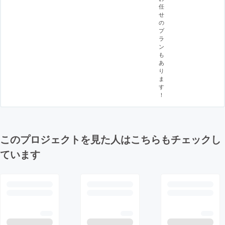
任
せ
の
プ
ラ
ン
も
あ
り
ま
す
！
このプロジェクトを見た人はこちらもチェックし
ています