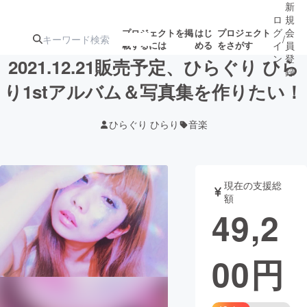
新
ロ
規
グ
会
プロジェクトを掲
はじ
プロジェクト
/
載するには
める
をさがす
イ
員
ン
登
2021.12.21販売予定、ひらぐり ひら
録
り1stアルバム＆写真集を作りたい！
人気のプロ
注目のリ
注目の新着プロ
募集終了が近いプ
もうすぐ公開
ひらぐり ひらり
音楽
ジェクト
ターン
ジェクト
ロジェクト
されます
アート・写真
音楽
現在の支援総
額
49,2
テクノロジー・ガジェット
ゲーム・サ
00
円
映像・映画
書籍・雑誌
ビジネス・起業
チャレンジ