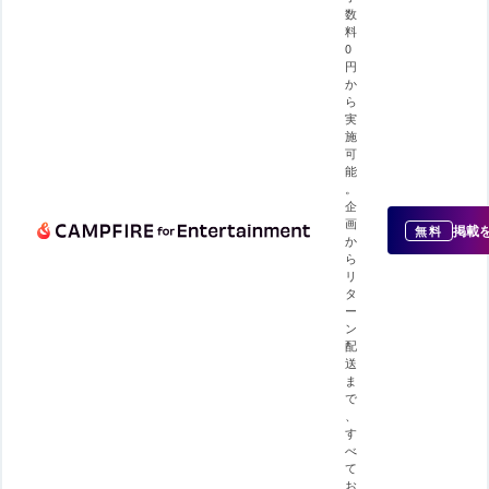
数
料
0
円
か
ら
実
施
可
能
。
企
画
掲載
無料
か
ら
リ
タ
ー
ン
配
送
ま
で
、
す
べ
て
お