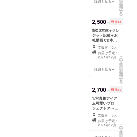
ン
好き！という貴
詳細を見る
を
選
方に嬉しいオプ
択
す
ション。
る
2,500
円
残り15
⑤CD本体＋クレ
ジット記載＋お
礼動画 CD本体
とCDの歌詞カー
支援者：0人
ドへのお名前の
お届け予定：
記載、加えてお
こ
2021年12月
の
礼動画です。 ※
リ
タ
支援時、必ず備
ー
ン
考欄にご希望の
詳細を見る
を
選
お名前をご記入
択
す
ください。
る
2,700
円
残り22
1.写真集アイア
ム可愛いプロ
ジェクト01～03
セット 既刊の
支援者：3人
01，02から最新
お届け予定：
の03まで、心行
こ
2021年12月
の
くまで世界観に
リ
タ
浸れる3点セッ
ー