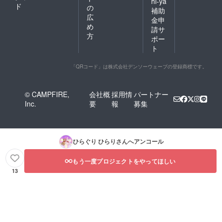
hi-ya
ド
の
補助
広
金申
め
請サ
方
ポー
ト
「QRコード」は株式会社デンソーウェーブの登録商標です。
© CAMPFIRE,
会社概
採用情
パートナー
Inc.
要
報
募集
ひらぐり ひらり
さんへアンコール
もう一度プロジェクトをやってほしい
13