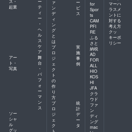
ス・
ー
ァ
ー
マーハ
for
起業
テ
ン
ビ
ラスメ
Spor
ィ
デ
ス
ントに
ts
ー
ィ
対する
CAM
・
ン
考え方
PFI
ヘ
グ
クッ
RE
ル
と
キーポ
ふる
ス
は
リシー
さと
ケ
プ
実
納税
ア
ロ
施
AD
アー
舞
ジ
事
FOR
ト・
台
ェ
例
ALL
写真
・
ク
HIO
パ
ト
KOS
フ
の
HI
ォ
作
JFA
ー
り
クラ
マ
方
ウド
ン
プ
統
ファ
ス
ロ
計
ン
ソー
ジ
デ
ディ
シャ
ェ
ー
ング
ル
ク
タ
mac
グッ
ト