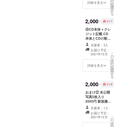
ー
ン
詳細を見る
を
選
択
す
る
2,000
円
残り17
④CD本体＋クレ
ジット記載 CD
本体とCDの歌詞
カードへのお名
支援者：3人
前の記載。 ※支
お届け予定：
援時、必ず備考
こ
2021年12月
の
欄にご希望のお
リ
タ
名前をご記入く
ー
ン
ださい。
詳細を見る
を
選
択
す
る
2,000
円
残り19
おまけ② 未公開
写真5枚入り
2000円 新規撮影
の未公開写真をL
支援者：1人
判写真プリント
お届け予定：
でお届け。CDに
こ
2021年12月
の
あまり興味はな
リ
タ
いけど、写真が
ー