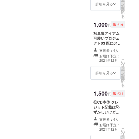
ー
ン
詳細を見る
を
選
択
す
る
1,000
円
残り16
写真集アイアム
可愛いプロジェ
クト03 既に01，
02ともに持って
支援者：4人
いるわ！という
お届け予定：
あなたへ。
こ
2021年12月
の
リ
タ
ー
ン
詳細を見る
を
選
択
す
る
1,500
円
残り31
③CD本体 クレ
ジット記載は恥
ずかしいけど、
CD本体は欲し
支援者：4人
い！というあな
お届け予定：
たへ。
こ
2021年12月
の
リ
タ