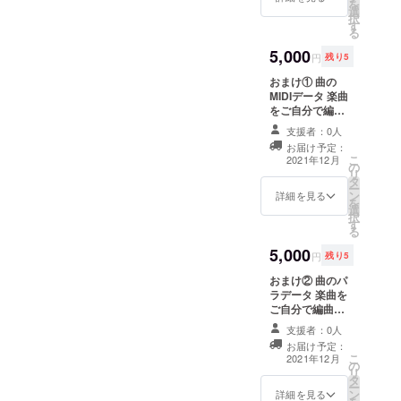
を
選
お名前をご記入
択
す
ください。
る
5,000
円
残り5
おまけ① 曲の
MIDIデータ 楽曲
をご自分で編
曲・ミックスし
支援者：0人
てみたい！とい
お届け予定：
うコアでニッチ
こ
2021年12月
の
な貴方へ。 ご希
リ
タ
望の楽曲1つを備
ー
ン
考欄に明記くだ
詳細を見る
を
選
さい。
択
す
る
5,000
円
残り5
おまけ② 曲のパ
ラデータ 楽曲を
ご自分で編曲・
ミックスしてみ
支援者：0人
たい！というコ
お届け予定：
アでニッチな貴
こ
2021年12月
の
方へ。 ご希望の
リ
タ
楽曲1つを備考欄
ー
ン
に明記くださ
詳細を見る