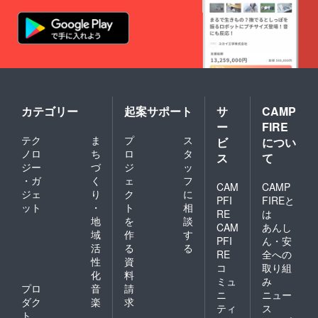
カテゴリー
起案サポート
サ
CAMP
ー
FIRE
テク
ま
プ
ス
ビ
につい
ノロ
ち
ロ
タ
ス
て
ジー
づ
ジ
ッ
・ガ
く
ェ
フ
CAM
CAMP
ジェ
り
ク
に
PFI
FIREと
ット
・
ト
相
RE
は
地
を
談
CAM
あんし
域
作
す
PFI
ん・安
活
る
る
RE
全への
性
資
コ
取り組
化
料
ミュ
み
プロ
音
請
ニ
ニュー
ダク
楽
求
ティ
ス
ト