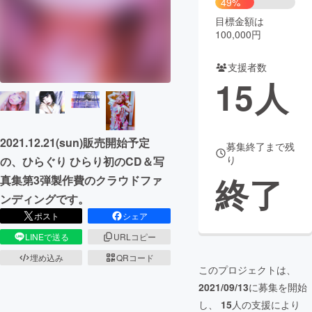
49%
目標金額は
まちづくり・地域活性化
100,000円
支援者数
CAMPFIRE for Social Good
CAMPFIRE Creation
15
人
CAMPFIREふるさと納税
machi-ya
コミュニティ
2021.12.21(sun)販売開始予定
募集終了まで残
り
の、ひらぐり ひらり初のCD＆写
終了
真集第3弾製作費のクラウドファ
ンディングです。
ポスト
シェア
LINEで送る
URLコピー
埋め込み
QRコード
このプロジェクトは、
2021/09/13
に募集を開始
し、
15
人の支援により