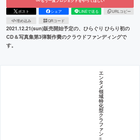
もう一度プロジェクトをやってほしい
ポスト
シェア
LINEで送る
URLコピー
埋め込み
QRコード
2021.12.21(sun)販売開始予定の、ひらぐり ひらり初の
CD＆写真集第3弾製作費のクラウドファンディングで
す。
エ
ン
タ
メ
領
域
特
化
型
ク
ラ
フ
ァ
ン
手