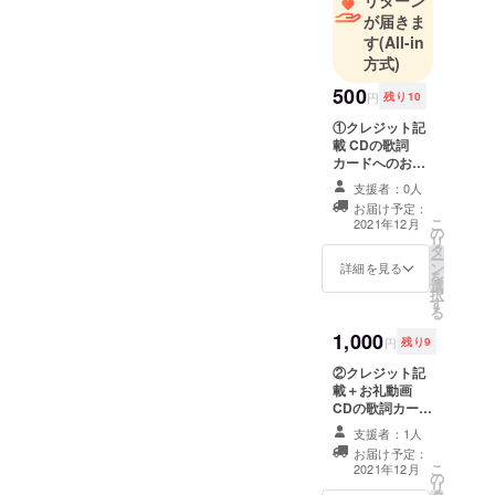
が届きま
す
(All-in
方式)
500
円
残り10
①クレジット記
載 CDの歌詞
カードへのお名
前の記載になり
支援者：0人
ます。 ※支援
お届け予定：
時、必ず備考欄
こ
2021年12月
の
にご希望のお名
リ
タ
前をご記入くだ
ー
ン
さい。
詳細を見る
を
選
択
す
る
1,000
円
残り9
②クレジット記
載＋お礼動画
CDの歌詞カード
へのお名前の記
支援者：1人
載と、お礼動画
お届け予定：
のセットです。
こ
2021年12月
の
※支援時、必ず備
リ