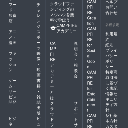
CAM
ヘルプ
クラウドファ
フー
チ
PFI
お問い
ンディングの
ド・
ャ
RE
合わせ
ノウハウを無
飲食
レ
Crea
料で学ぼう
店
ン
tion
各種規定
CAMPFIRE
ジ
CAM
アカデミー
アニ
ス
利用規
PFI
メ・
ポ
約
RE
漫画
ー
CA
説
細則
for
ツ
MP
明
プライ
Soci
ファ
映
FI
会
バシー
al
ッ
像
RE
・
ポリ
Goo
ショ
・
ア
相
シー
d
ン
映
カ
談
特定商
CAM
画
デ
会
取引法
PFI
ゲー
書
ミ
に基づ
RE
ム・
籍
ー
く表記
for
サー
・
と
情報セ
Ente
ビス
雑
は
キュリ
rtain
開発
誌
ク
サ
ティ方
men
出
ラ
ポ
針
t
版
ウ
ー
反社基
CAM
ビジ
ビ
ド
ト
本方針
PFI
ネ
ュ
フ
サ
カスタ
RE