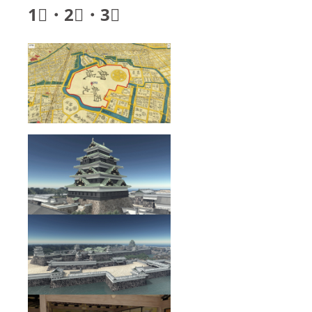
1⃣・2⃣・3⃣