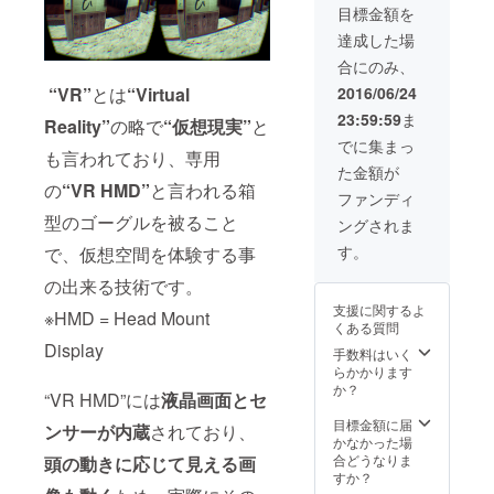
=-=-=-=-=-=-=-=-
(PCダウンロー
目標金額を
=-=-=-=-=-=-= ・
ド版） ・お礼
エンドロールに
達成した場
メール、
スペシャルサン
CAMPFIREメッ
合にのみ、
クスとして記名
セージでの開発
・作品内ののぼ
“VR”
とは
“Virtual
2016/06/24
状況報告
り旗（大）に記
23:59:59
ま
Reality”
の略で
“仮想現実”
と
名 ・特定の区
画、屋敷に入れ
でに集まっ
も言われており、専用
る資格（ランク
た金額が
A：無制限） ・
の
“VR HMD”
と言われる箱
記念冊子、『江
ファンディ
戸の町』特注ハ
型のゴーグルを被ること
ングされま
コスコ ・『江戸
の町VR』ソフト
す。
で、仮想空間を体験する事
(PCダウンロー
の出来る技術です。
ド版） ・お礼
メール、
支援に関するよ
※HMD = Head Mount
CAMPFIREメッ
くある質問
セージでの開発
Display
手数料はいく
状況報告
らかかります
か？
“VR HMD”には
液晶画面とセ
目標金額に届
ンサーが内蔵
されており、
かなかった場
合どうなりま
頭の動きに応じて見える画
すか？