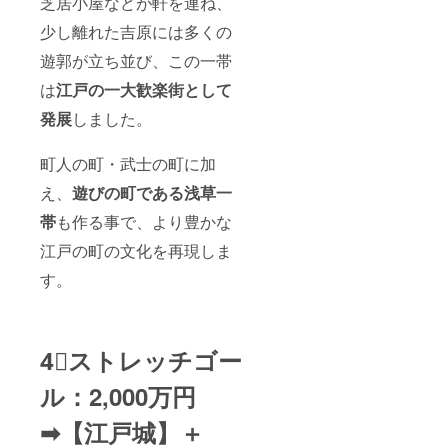
芝居小屋などが軒を連ね、
少し離れた吉原には多くの
遊郭が立ち並び、この一帯
は
江戸の一大歓楽街として
発展
しました。
町人の町・武士の町に加
え、
遊びの町である浅草一
帯
も作る事で、より豊かな
江戸の町の文化を再現しま
す。
4⃣
ストレッチゴー
ル：2,000万円
➡︎【江戸城】＋