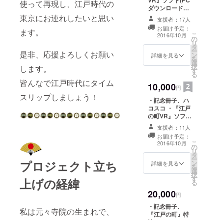
VR』ソフト(PC
使って再現し、江戸時代の
ダウンロード
版） ・お礼メー
東京にお連れしたいと思い
支援者：17人
ル、CAMPFIRE
お届け予定：
ます。
メッセージでの
こ
2016年10月
の
開発状況報告
リ
タ
ー
是非、応援よろしくお願い
ン
詳細を見る
を
選
択
します。
す
る
皆んなで江戸時代にタイム
10,000
円
スリップしましょう！
・記念冊子、ハ
コスコ ・『江戸
の町VR』ソフト
(PCダウンロー
支援者：11人
ド版） ・お礼
お届け予定：
メール、
こ
2016年10月
の
CAMPFIREメッ
リ
タ
セージでの開発
ー
プロジェクト立ち
ン
状況報告
詳細を見る
を
選
択
す
上げの経緯
る
20,000
円
・記念冊子、
私は元々寺院の生まれで、
『江戸の町』特