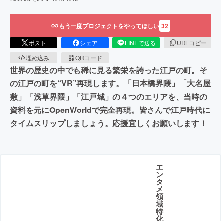
もう一度プロジェクトをやってほしい
32
ポスト
シェア
LINEで送る
URLコピー
埋め込み
QRコード
世界の歴史の中でも稀に見る繁栄を誇った江戸の町。そ
の江戸の町を“VR”再現します。「日本橋界隈」「大名屋
敷」「浅草界隈」「江戸城」の４つのエリアを、当時の
資料を元にOpenWorldで完全再現。皆さんで江戸時代に
タイムスリップしましょう。応援宜しくお願いします！
エ
ン
タ
メ
領
域
特
化