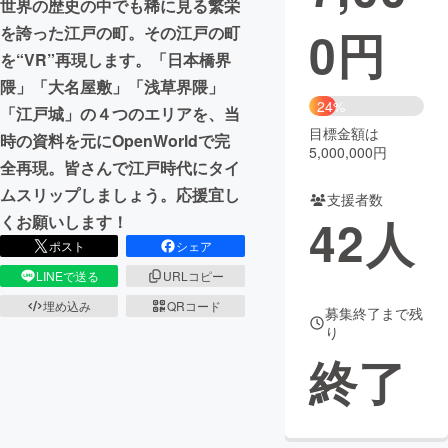
世界の歴史の中でも稀に見る繁栄
0
円
を誇った江戸の町。その江戸の町
まちづくり・地域活性化
を“VR”再現します。「日本橋界
隈」「大名屋敷」「浅草界隈」
CAMPFIRE for Social Good
CAMPFIRE Creation
24%
「江戸城」の４つのエリアを、当
CAMPFIREふるさと納税
machi-ya
コミュニティ
目標金額は
時の資料を元にOpenWorldで完
5,000,000円
全再現。皆さんで江戸時代にタイ
ムスリップしましょう。応援宜し
支援者数
42
人
くお願いします！
ポスト
シェア
LINEで送る
URLコピー
埋め込み
QRコード
募集終了まで残
り
終了