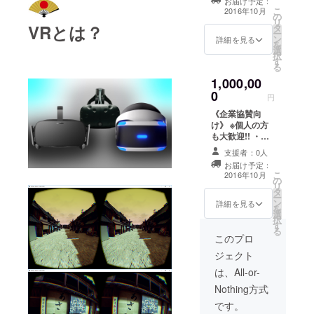
=-=-=-=-=-=-=-=-
お届け予定：
（中） ・作品内
こ
=-=-=-=-=-=-= ・
2016年10月
の
の大通りに企業
リ
エンドロールに
VRとは？
タ
名の店を建設
ー
スペシャルサン
ン
（中） ・プロ
詳細を見る
を
クスとして記名
選
ジェクトのポス
択
・作品内ののぼ
す
ター、配布物に
る
り旗（大）に記
企業名掲載
名 ・特定の区
1,000,00
（中） ・プロ
画、屋敷に入れ
0
ジェクトの特設
円
る資格（ランク
サイトに企業リ
A：無制限） ・
《企業協賛向
ンクバナー掲載
記念冊子、『江
け》 ※個人の方
（中） =-=-=-=-
戸の町』特注ハ
も大歓迎!! ・作
=-=-=-=-=-=-=-=-
コスコ ・『江戸
品内の看板に企
=-=-=-=-=-=-=-=-
支援者：0人
の町VR』ソフト
業名を記名
=-=-=-=-=-=-= ・
お届け予定：
(PCダウンロー
（大） ・作品内
エンドロールに
こ
2016年10月
ド版） ・お礼
の
の大通りに企業
スペシャルサン
リ
メール、
タ
名の店を建設
クスとして記名
ー
CAMPFIREメッ
ン
（大） ・プロ
詳細を見る
・作品内ののぼ
を
セージでの開発
選
ジェクトのポス
り旗（大）に記
択
状況報告
す
ター、配布物に
名 ・特定の区
る
企業名掲載
このプロ
画、屋敷に入れ
（大） ・プロ
る資格（ランク
ジェクト
ジェクトの特設
A：無制限） ・
サイトに企業リ
は、All-or-
記念冊子、『江
ンクバナー掲載
戸の町』特注ハ
Nothing方式
（大） =-=-=-=-
コスコ ・『江戸
=-=-=-=-=-=-=-=-
です。
の町VR』ソフト