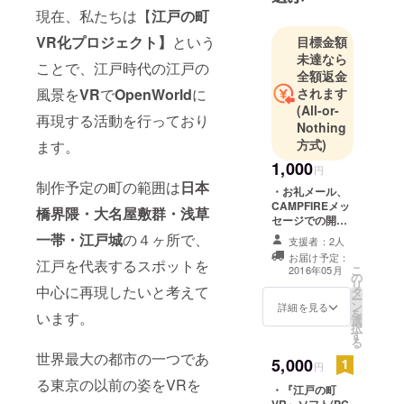
現在、私たちは【
江戸の町
VR化プロジェクト】
という
目標金額
未達なら
ことで、江戸時代の江戸の
全額返金
風景を
VR
で
OpenWorld
に
されます
(All-or-
再現する活動を行っており
Nothing
方式)
ます。
1,000
円
制作予定の町の範囲は
日本
・お礼メール、
CAMPFIREメッ
橋界隈・大名屋敷群・浅草
セージでの開発
状況報告
一帯・江戸城
の４ヶ所で、
支援者：2人
お届け予定：
江戸を代表するスポットを
こ
2016年05月
の
リ
中心に再現したいと考えて
タ
ー
ン
詳細を見る
を
います。
選
択
す
る
世界最大の都市の一つであ
5,000
円
る東京の以前の姿をVRを
・『江戸の町