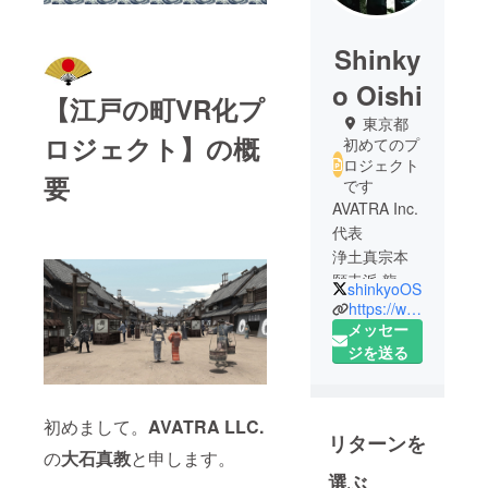
Shinky
o Oishi
【江戸の町VR化プ
東京都
ロジェクト】の概
初めてのプ
ロジェクト
要
です
AVATRA Inc.
代表
浄土真宗本
願寺派 龍水
shinkyoOS
山 西勝寺 僧
https://www.avatra.co.jp
侶
メッセー
ジを送る
初めまして。
AVATRA LLC.
リターンを
の
大石真教
と申します。
選ぶ