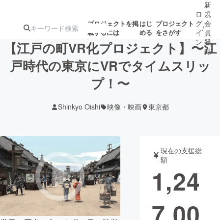
新
ロ
規
グ
会
プロジェクトを掲
はじ
プロジェクト
/
載するには
める
をさがす
イ
員
ン
登
【江戸の町VR化プロジェクト】〜江
録
戸時代の東京にVRでタイムスリッ
プ！〜
人気のプロ
注目のリ
注目の新着プロ
募集終了が近いプ
もうすぐ公開
ジェクト
ターン
ジェクト
ロジェクト
されます
Shinkyo Oishi
映像・映画
東京都
アート・写真
音楽
現在の支援総
テクノロジー・ガジェット
ゲーム・サ
額
1,24
映像・映画
書籍・雑誌
7,00
ビジネス・起業
チャレンジ