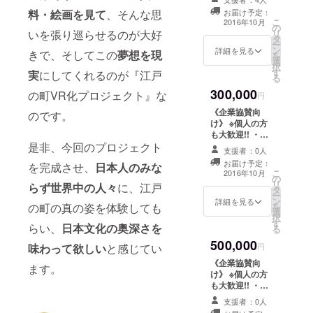
ンロード版） ・
【女】芸者 ・エ
お礼メール、
料・絵画を見て
、そんな思
お届け予定：
ンドロールにス
こ
CAMPFIREメッ
2016年10月
の
ペシャルサンク
いを張り巡らせるのが大好
リ
セージでの開発
タ
スとして記名 ・
ー
状況報告
ン
作品内ののぼり
詳細を見る
きで、そしてこの
夢想を現
を
選
旗（大）に記名
択
す
・特定の区画、
実
にしてくれるのが『江戸
る
屋敷に入れる資
300,000
の町VR化プロジェクト』な
格（ランクA：
円
無制限） ・記念
《企業協賛向
のです。
冊子、『江戸の
け》 ※個人の方
町』特注ハコス
も大歓迎!! ・作
コ ・『江戸の町
是非、今回のプロジェクト
品内の看板に企
VR』ソフト(PC
支援者：0人
業名を記名
ダウンロード
お届け予定：
を完成させ、
日本人のみな
（小） ・作品内
こ
版） ・お礼メー
2016年10月
の
の大通りに企業
リ
ル、CAMPFIRE
らず世界中の人々
に、江戸
タ
名の店を建設
ー
メッセージでの
ン
（小） ・プロ
詳細を見る
の町の真の姿を体験しても
を
開発状況報告
選
ジェクトのポス
択
す
ター、配布物に
らい、
日本文化の奥深さを
る
企業名掲載
500,000
（小） ・プロ
味わって欲しい
と感じてい
円
ジェクトの特設
《企業協賛向
ます。
サイトに企業リ
け》 ※個人の方
ンクバナー掲載
も大歓迎!! ・作
（小） =-=-=-=-
品内の看板に企
=-=-=-=-=-=-=-=-
支援者：0人
業名を記名