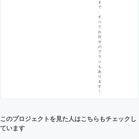
ま
で
、
す
べ
て
お
任
せ
の
プ
ラ
ン
も
あ
り
ま
す
！
このプロジェクトを見た人はこちらもチェックし
ています