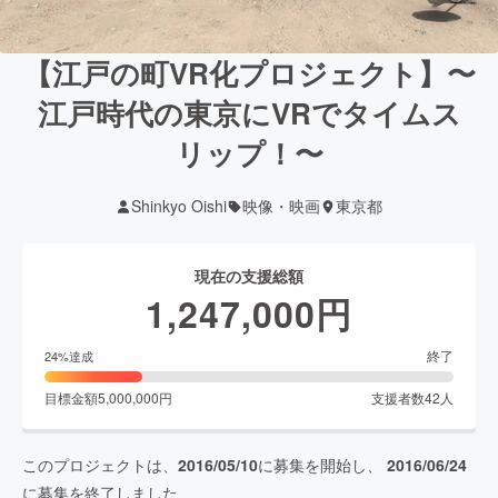
【江戸の町VR化プロジェクト】〜
江戸時代の東京にVRでタイムス
リップ！〜
Shinkyo Oishi
映像・映画
東京都
現在の支援総額
1,247,000
円
終了
24
%達成
目標金額
5,000,000
円
支援者数
42
人
このプロジェクトは、
2016/05/10
に募集を開始し、
2016/06/24
に募集を終了しました