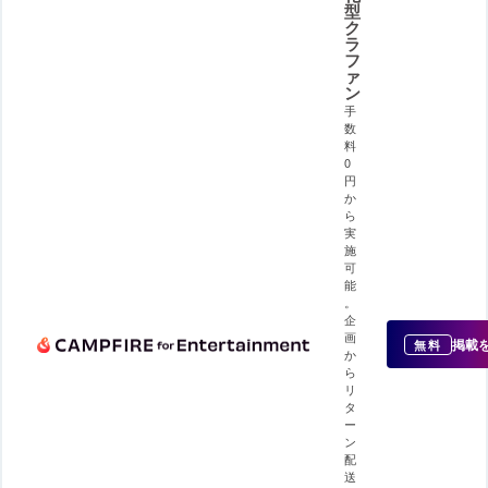
型
ク
ラ
フ
ァ
ン
手
数
料
0
円
か
ら
実
施
可
能
。
企
画
掲載
無料
か
ら
リ
タ
ー
ン
配
送