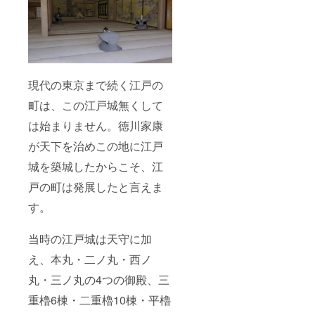
現代の東京まで続く江戸の
町は、この江戸城無くして
は始まりません。徳川家康
が天下を治めこの地に江戸
城を築城したからこそ、江
戸の町は発展したと言えま
す。
当時の江戸城は天守に加
え、本丸・二ノ丸・西ノ
丸・三ノ丸の4つの御殿、三
重櫓6棟・二重櫓10棟・平櫓