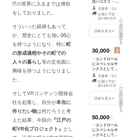
注ハコスコ ・
ITの世界に入るまでは僧侶
『江戸の町VR』
支援者：0人
ソフト(PCダウ
をしておりました。
お届け予定：
ンロード版） ・
こ
2016年10月
の
お礼メール、
リ
そういった経緯もあって
タ
CAMPFIREメッ
ー
ン
セージでの開発
詳細を見る
を
か、歴史にとても強い関心
選
状況報告
択
す
る
を持つようになり、特に
町
30,000
円
の形成過程やその町での
・エンドロール
人々の暮らし
等の文化面に
にスペシャルサ
ンクスとして記
興味を持つようになりまし
名 ・作品内の立
支援者：5人
て札に記名 ・特
た。
お届け予定：
定の区画、屋敷
こ
2016年10月
の
に入れる資格
リ
そしてVRコンテンツ開発会
タ
（ランクC） ・
ー
ン
記念冊子、『江
詳細を見る
を
社を起業し、自分が
本当に
選
戸の町』特注ハ
択
す
コスコ ・『江戸
る
作りたい物
は何だろうと考
の町VR』ソフト
50,000
(PCダウンロー
円
えた結果、今回の
『江戸の
ド版） ・お礼
・エンドロール
メール、
町VR化プロジェクト』
とし
にスペシャルサ
CAMPFIREメッ
ンクスとして記