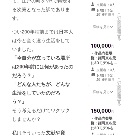
て、江戸の町をVRで再現す
セージでの開発
名 ・作品内のの
状況報告
支援者：0人
ぼり旗（小）に
る次第となった訳でありま
お届け予定：
記名 ・特定の区
こ
2016年10月
の
画、屋敷に入れ
す。
リ
タ
る資格（ランク
ー
ン
B） ・記念冊
詳細を見る
を
つい200年程前までは日本人
選
子、『江戸の
択
す
町』特注ハコス
る
は今と全く違う生活をして
コ ・『江戸の町
100,000
VR』ソフト(PC
円
いました。
ダウンロード
・作品内登場
版） ・お礼メー
「今自分が立っている場所
権：顔写真を元
ル、CAMPFIRE
に3Dモデルを製
メッセージでの
は200年前には何があったの
作 ・エンドロー
開発状況報告
支援者：3人
ルにスペシャル
だろう？」
お届け予定：
サンクスとして
こ
2016年10月
の
記名 ・作品内の
「どんな人たちが、どんな
リ
タ
のぼり旗（中）
ー
ン
に記名 ・特定の
生活をしていたのだろ
詳細を見る
を
選
区画、屋敷に入
択
う？」
す
れる資格（ラン
る
クA：無制限）
そう考えるだけでワクワク
150,000
・記念冊子、
円
『江戸の町』特
しませんか？
・作品内登場
注ハコスコ ・
権：顔写真を元
『江戸の町VR』
に3Dモデルを製
ソフト(PCダウ
私はそういった
文献や資
作 【男】侍、
支援者：4人