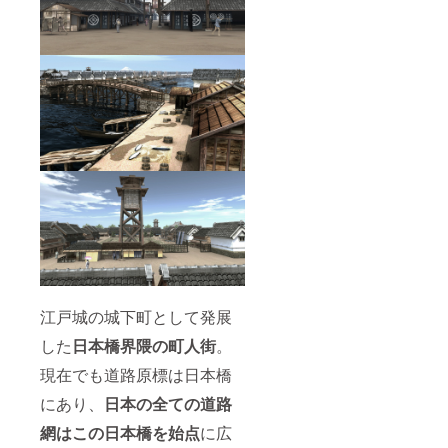
江戸城の城下町として発展
した
日本橋界隈の町人街
。
現在でも道路原標は日本橋
にあり、
日本の全ての道路
網はこの日本橋を始点
に広