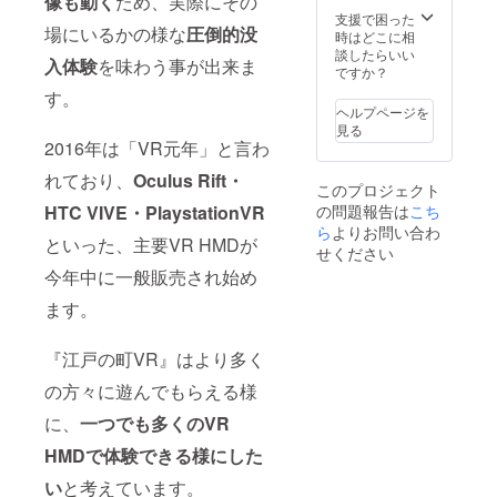
像も動く
ため、実際にその
支援で困った
場にいるかの様な
圧倒的没
時はどこに相
談したらいい
入体験
を味わう事が出来ま
ですか？
す。
ヘルプページを
見る
2016年は「VR元年」と言わ
れており、
Oculus Rift・
このプロジェクト
HTC VIVE・PlaystationVR
の問題報告は
こち
ら
よりお問い合わ
といった、主要VR HMDが
せください
今年中に一般販売され始め
ます。
『江戸の町VR』はより多く
の方々に遊んでもらえる様
に、
一つでも多くのVR
HMDで体験できる様にした
い
と考えています。