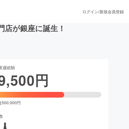
ログイン
/
新規会員登録
門店が銀座に誕生！
うすぐ公開されます
支援総額
プロダクト
9,500
円
ファッション
スポーツ
00,000円
数
ア
ソーシャルグッド
人