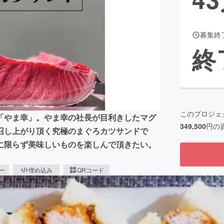
募集終
CAMPFIRE for Social Good
CAMPFIRE Creation
終
CAMPFIREふるさと納税
machi-ya
コミュニティ
このプロジェ
「やま幸」。やま幸の社長が目利きしたマグ
349,500
円の
召し上がり頂く究極のまぐろカツサンドで
に限らず美味しいものを楽しんで頂きたい。
ピー
埋め込み
QRコード