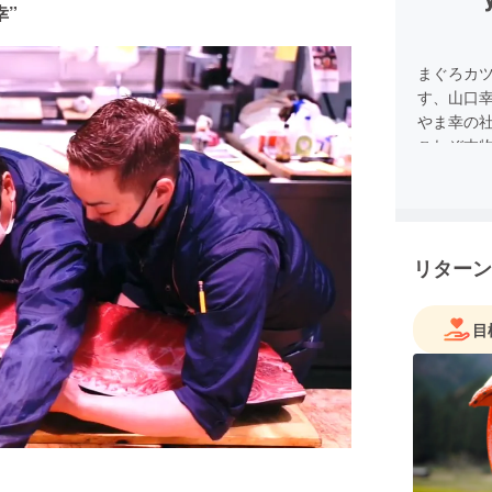
幸”
まぐろカ
す、山口
やま幸の社
これぞ本
を生かし
ンドのお
場所に限
で立ち上
リターン
ぜひ、皆
います。
何卒宜し
目
お店のHP
そちらも