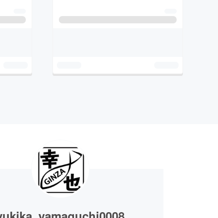
yukika_yamaguchi0008