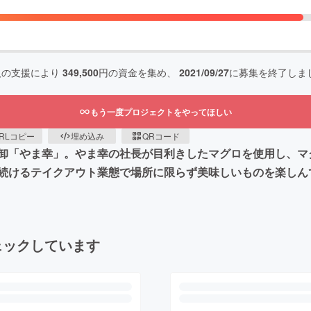
人の支援により
349,500
円の資金を集め、
2021/09/27
に募集を終了しま
もう一度プロジェクトをやってほしい
RLコピー
埋め込み
QRコード
卸「やま幸」。やま幸の社長が目利きしたマグロを使用し、マ
続けるテイクアウト業態で場所に限らず美味しいものを楽しん
ェックしています