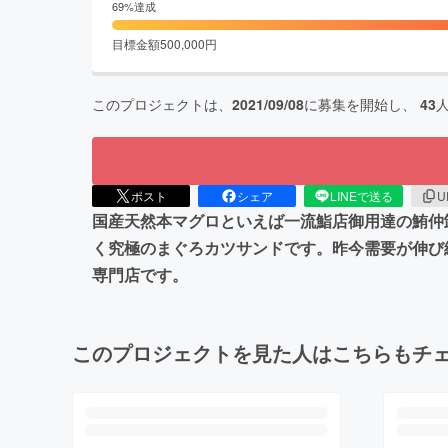
69
%達成
目標金額
500,000
円
このプロジェクトは、
2021/09/08
に募集を開始し、
43
ポスト
シェア
LINEで送る
U
国産天然本マグロといえば一流鮨店御用達の鮪仲
く究極のまぐろカツサンドです。昨今需要が伸び
専門店です。
このプロジェクトを見た人はこちらもチ