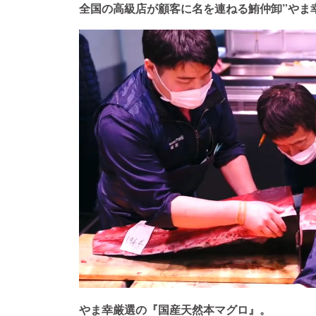
全国の高級店が顧客に名を連ねる鮪仲卸”やま
やま幸厳選の『国産天然本マグロ』。