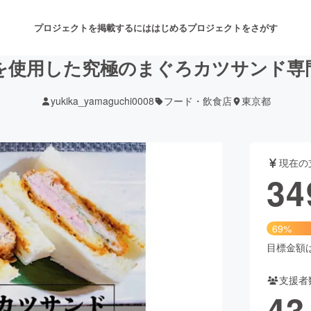
プロジェクトを掲載するには
はじめる
プロジェクトをさがす
を使用した究極のまぐろカツサンド専
yukika_yamaguchi0008
フード・飲食店
東京都
注目のリターン
注目の新着プロジェクト
募集終了が近いプロジェクト
も
現在の
音楽
舞台・パフォーマンス
34
ゲーム・サービス開発
フード・飲食店
69%
書籍・雑誌出版
アニメ・漫画
目標金額は5
支援者
チャレンジ
ビューティー・ヘルスケ
43