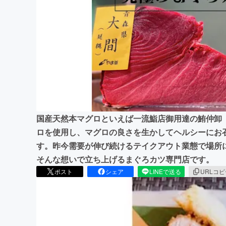
まちづくり・地域活性化
国産天然本マグロといえば一流鮨店御用達の鮪仲卸
ロを使用し、マグロの良さを生かしてヘルシーにお
す。昨今需要が伸び続けるテイクアウト業態で場所
そんな想いで立ち上げるまぐろカツ専門店です。
ポスト
シェア
LINEで送る
URLコ