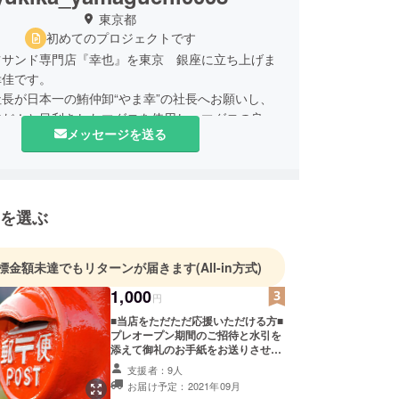
東京都
初めてのプロジェクトです
ツサンド専門店『幸也』を東京 銀座に立ち上げま
幸佳です。
長が日本一の鮪仲卸“やま幸”の社長へお願いし、
物だ！と目利きしたマグロを使用し、マグロの良さ
メッセージを送る
てヘルシーにお召し上がり頂く究極のまぐろカツサ
店です。昨今需要が伸び続けるテイクアウト業態で
らず美味しいものを楽しんで頂きたい。そんな想い
げるまぐろカツ専門店です。
を選ぶ
様のご支援を賜り、多くの方に知って頂きたいと思
くお願い致します！！
標金額未達でもリターンが届きます
(All-in方式)
やラインアカウントなど今後UP予定です。
チェックしてみてくださいませ！
1,000
円
■当店をただただ応援いただける方■
プレオープン期間のご招待と水引を
添えて御礼のお手紙をお送りさせて
いただきます。
支援者：9人
お届け予定：2021年09月