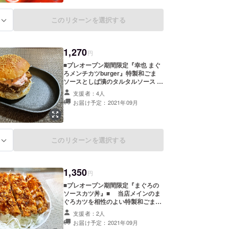
このリターンを選択する
る
1,270
円
■プレオープン期間限定『幸也 まぐ
ろメンチカツburger』特製和ごま
ソースとしば漬のタルタルソース ■
当店メインのまぐろメンチカツを相
支援者：4人
性のよい特製和ごまソースとしば漬
お届け予定：2021年09月
のタルタルソースで お召し上がりい
ただくボリュームのある期間限定の
まぐろメンチカツバーガー。 ※お客
様のアカウント情報またはご支援い
ただいたことが分かるものをプレ
このリターンを選択する
る
オープン期間中、ご来店の際にご提
示くださいませ。
1,350
円
■プレオープン期間限定『まぐろの
ソースカツ丼』■ 当店メインのま
ぐろカツを相性のよい特製和ごま
ソースでお召し上がりいただく期間
支援者：2人
限定のまぐろソースカツ丼。 ※お客
お届け予定：2021年09月
様のアカウント情報またはご支援い