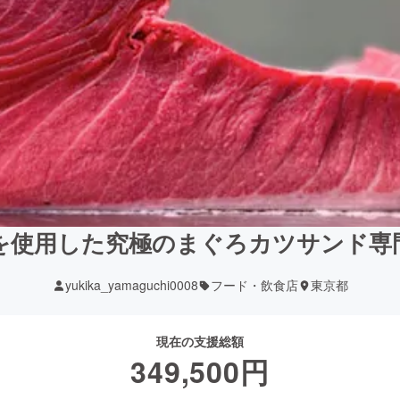
を使用した究極のまぐろカツサンド専
yukika_yamaguchi0008
フード・飲食店
東京都
現在の支援総額
349,500
円