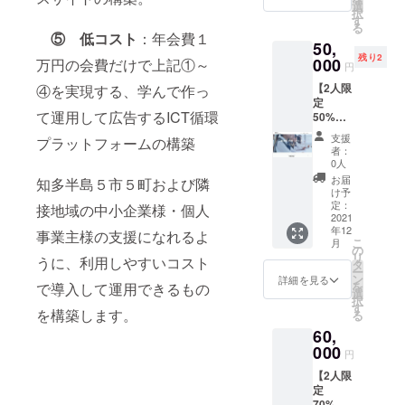
業料と
補助金
選
1Ghz以
初回登
はオプ
択
らびに
入塾＋
申請内
す
上の
録の実
ション
る
Google
年会費
容も含
Intel社
⑤ 低コスト
：年会費１
施とな
を選択
社それ
50,
で半額
めたオ
製CPU
りま
くださ
ぞれへ
残り2
提供。
000
万円の会費だけで上記①～
ンライ
搭載 ・
す。継
円
い。ま
のお申
地域ICT
ン相
メモ
続的な
た、備
込みお
【2人限
④を実現する、学んで作っ
教育支
談、打
リ：４
修正は
考欄に
よびア
定
援会学
合せ ・
GB ・
含まれ
URLを
て運用して広告するICT循環
カウン
50%OF
舎が運
ラン
SSD：
ませ
ご記入
ト作成
F】
営する
ディン
128GB
ん。
支援
くださ
プラットフォームの構築
は、各
ホーム
英語
グペー
・USB
者：
い。 ま
自で
ページ
塾.jpで
ジです
0人
無線
た、本
行って
制作
す。 英
ので、1
LAN：
お届
知多半島５市５町および隣
プロ
いただ
パック
会話学
ページ
け予
802.11
ジェク
きます
です。
習がで
定：
にPRを
接地域の中小企業様・個人
b/g/n
トで作
が、作
PRしや
2021
きます
まとめ
2.4G対
成しま
成がわ
年12
すいと
事業主様の支援になれるよ
ので、
て作成
応 ・
したパ
こ
月
からな
言われ
お子さ
の
しま
WEBカ
ンフ
リ
い方は
うに、利用しやすいコスト
るラン
まだけ
タ
す。 ・
メラ：
レット
ー
講座で
ディン
ではな
ン
打合せ
詳細を見る
30M以
を送付
を
で導入して運用できるもの
解説い
グペー
く大人
選
～確認
上 ・マ
させて
択
たしま
ジを制
でもご
す
～納品
ウス：
を構築します。
いただ
る
す。
作代行
利用い
まで約
USB有
きま
https://j
60,
しま
ただけ
1ヶ月で
線マウ
す。 ※
p.cyber
す。 ※
000
ます。
す。 ・
ス ・新
円
他のリ
link.co
本パッ
詳細は
制作
品ヘッ
ターン
m/prod
【2人限
クは
必ず
ツール
ドセッ
でご紹
ucts/po
定
WEB制
ホーム
の
ト（イ
介して
werdire
70%OF