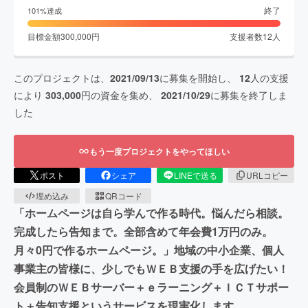
終了
101
%達成
目標金額
300,000
円
支援者数
12
人
このプロジェクトは、
2021/09/13
に募集を開始し、
12
人の支援
により
303,000
円の資金を集め、
2021/10/29
に募集を終了しま
した
もう一度プロジェクトをやってほしい
ポスト
シェア
LINEで送る
URLコピー
埋め込み
QRコード
「ホームページは自ら学んで作る時代。悩んだら相談。
完成したら告知まで。全部含めて年会費1万円のみ。
月々0円で作るホームページ。」地域の中小企業、個人
事業主の皆様に、少しでもＷＥＢ支援の手を広げたい！
会員制のＷＥＢサーバー＋ｅラーニング＋ＩＣＴサポー
ト＋告知支援というサービスを現実化します。