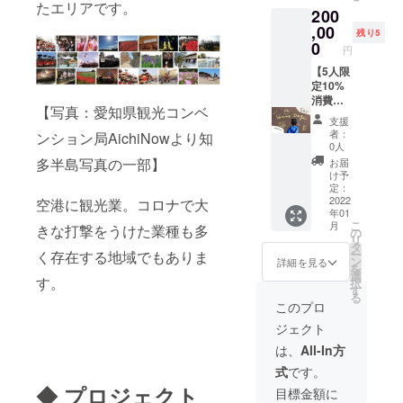
ま
数学
たエリアです。
200
・制作
めたオ
せて
す。）
塾.jp
ツール
ンライ
WordPr
,00
・初年
https://
残り5
の
ン相
essで再
度会費
0
英語
円
Wordpr
談、打
構築を
を含み
塾.jp
ess操作
合せ ・
行いま
【5人限
ます。
オンラ
ラン
す。 ※
定10%
WEB
イント
ディン
本パッ
消費税
サー
【写真：愛知県観光コンベ
レーニ
グペー
クは
分
バーは
支援
ング
ジです
WEB制
OFF】
年会費
者：
ンション局AichiNowより知
（納品
ので、1
作代行
ホーム
内で提
0人
した
ページ
の20万
ページ
供され
多半島写真の一部】
お届
ホーム
にPRを
円パッ
制作
ます。
け予
ページ
まとめ
クをク
パック
毎月費
定：
を使っ
て作成
ラウド
です。
2022
用はあ
空港に観光業。コロナで大
年01
て更新
しま
ファン
現在
りませ
こ
月
きな打撃をうけた業種も多
のト
す。 ・
ディン
ホーム
ん。 備
の
リ
レーニ
打合せ
グ特別
ページ
考欄に
タ
ー
く存在する地域でもありま
ングを
～確認
で割引
をお持
制作す
ン
詳細を見る
を
実施し
～納品
するも
ちの方
るホー
選
す。
択
ま
まで約
ので
は、そ
ムペー
す
る
す。）
1ヶ月で
す。 ・
の内容
ジの概
このプロ
・初年
す。 ・
補助金
に合わ
略をご
ジェクト
度会費
制作
申請内
せて
記入お
を含み
ツール
容も含
WordPr
願いし
は、
All-In方
ます。
の
めたオ
essで再
ます。
式
です。
WEB
Wordpr
ンライ
構築を
※制作代
サー
ess操作
ン相
行いま
◆ プロジェクト
行する
目標金額に
バーは
オンラ
談、打
す。 ※