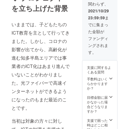
WEB
関わらず、
年会費
イント
合せ ・
本パッ
ページ
を立ち上げた背景
内で提
レーニ
10ペー
クは
のイ
2021/10/29
供され
ング
ジまで
WEB制
メージ
23:59:59
ま
ます。
（納品
のホー
作代行
として
毎月費
した
ムペー
の20万
以下運
いままでは、子どもたちの
でに集まっ
用はあ
ホーム
ジ制作
円パッ
営ペー
た金額が
りませ
ページ
を含み
クをク
ICT教育を主として行ってき
ジを参
ん。 備
を使っ
ます。
ラウド
考にし
ファンディ
ました。しかし、コロナの
考欄に
て更新
・打合
ファン
てくだ
ングされま
制作す
のト
せ～確
ディン
さい。
影響が出てから、高齢化が
るホー
レーニ
認～納
グ特別
https://
す。
ムペー
ングを
品まで
で割引
数学
進む知多半島エリアでは事
ジの概
実施し
約2ヶ月
するも
塾.jp
略をご
ま
です。
ので
https://
業者のICT化はあまり進んで
支援に関するよ
記入お
す。）
・制作
す。 ・
英語
くある質問
願いし
・初年
ツール
補助金
いないことがわかりまし
塾.jp
ます。
度会費
の
申請内
手数料はいく
た。光ファイバーで高速イ
※制作代
を含み
Wordpr
容も含
らかかります
行する
ます。
ess操作
めたオ
か？
ンターネットができるよう
WEB
WEB
オンラ
ンライ
ページ
サー
イント
ン相
目標金額に届
になったのもまだ最近のこ
のイ
バーは
レーニ
談、打
かなかった場
メージ
年会費
ング
合せ ・
合どうなりま
とです。
として
内で提
（納品
10ペー
すか？
以下運
供され
した
ジまで
営ペー
ます。
ホーム
のホー
当初は対象の方々に対し
支援で困った
ジを参
毎月費
ページ
ムペー
時はどこに相
考にし
用はあ
を使っ
ジ制作