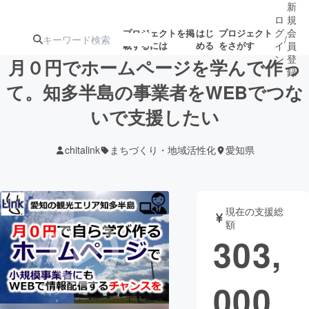
新
ロ
規
グ
会
プロジェクトを掲
はじ
プロジェクト
/
載するには
める
をさがす
イ
員
ン
登
月０円でホームページを学んで作っ
録
て。知多半島の事業者をWEBでつな
いで支援したい
人気のプロ
注目のリ
注目の新着プロ
募集終了が近いプ
もうすぐ公開
ジェクト
ターン
ジェクト
ロジェクト
されます
chitalink
まちづくり・地域活性化
愛知県
アート・写真
音楽
現在の支援総
テクノロジー・ガジェット
ゲーム・サ
額
303,
映像・映画
書籍・雑誌
000
ビジネス・起業
チャレンジ