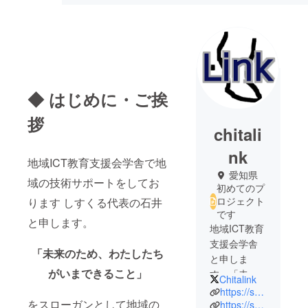
◆ はじめに・ご挨
拶
chitali
nk
地域ICT教育支援会学舎で地
愛知県
域の技術サポートをしてお
初めてのプ
ロジェクト
ります しすくる代表の石井
です
と申します。
地域ICT教育
支援会学舎
「未来のため、わたしたち
と申しま
がいまできること」
す。「未来
Chitalink
のため、わ
https://syschool.jp
をスローガンとして地域の
たしたちが
https://sugakujuku.jp