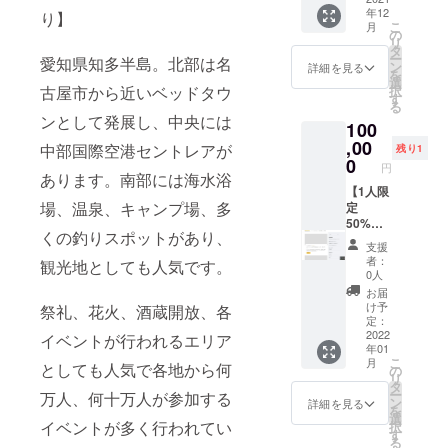
て作成
ます。
等には
こんな
年12
ファン
PRしや
り】
しま
毎月費
グラ
こ
ページ
月
ディン
すいと
す。 ・
の
用はあ
フィッ
リ
が作れ
グ特別
言われ
打合せ
タ
りませ
クボー
ー
るWEB
愛知県知多半島。北部は名
で割引
るラン
～確認
ン
詳細を見る
ん。 備
ドがオ
を
ページ
するも
ディン
～納品
選
考欄に
ンボー
古屋市から近いベッドタウ
択
のイ
ので
グペー
まで約
す
制作す
ドのた
る
メージ
す。 ・
ジを制
1ヶ月で
るホー
ンとして発展し、中央には
め向き
として
100
補助金
作代行
す。 ・
ムペー
ませ
以下運
申請内
しま
,00
制作
中部国際空港セントレアが
ジの概
残り1
ん。
営ペー
容も含
す。 ※
ツール
0
略をご
円
ジを参
めたオ
本パッ
あります。南部には海水浴
の
記入お
考にし
ンライ
クは
【1人限
Wordpr
願いし
てくだ
場、温泉、キャンプ場、多
ン相
WEB制
定
ess操作
ます。
さい。
談、打
作代行
50%OF
オンラ
※制作代
くの釣りスポットがあり、
https://
合せ ・
の10万
F】
イント
行する
支援
数学
10ペー
円パッ
ホーム
レーニ
WEB
者：
観光地としても人気です。
塾.jp
ジまで
クをク
ページ
ング
0人
ページ
https://
のホー
ラウド
制作
（納品
のイ
お届
英語
ムペー
ファン
パック
した
け予
祭礼、花火、酒蔵開放、各
メージ
塾.jp
ジ制作
ディン
です。
ホーム
定：
として
https://
を含み
グ特別
現在
2022
ページ
イベントが行われるエリア
以下運
しすく
年01
ます。
で割引
ホーム
を使っ
営ペー
こ
る.jp
月
としても人気で各地から何
・打合
するも
ページ
て更新
の
ジを参
リ
せ～確
ので
をお持
のト
タ
考にし
ー
万人、何十万人が参加する
認～納
す。 ・
ちの方
レーニ
ン
詳細を見る
てくだ
を
品まで
補助金
は、そ
ングを
選
さい。
イベントが多く行われてい
択
約2ヶ月
申請内
の内容
実施し
す
https://
る
です。
容も含
に合わ