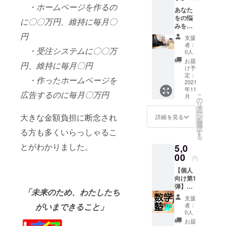
とリン
日１つ
・ホームページを作るの
あなた
ク先
ずつ最
をの悩
URLを
新情報
に〇〇万円、維持に毎月〇
みを助
ご記入
として
ける、
円
くださ
入札順
支援
会員向
い。 ま
で掲載
者：
・受注システムに〇〇万
けの
た、本
してい
0人
「ICTサ
プロ
きま
お届
円、維持に毎月〇円
ポー
ジェク
す。 備
け予
ト」を1
トで作
定：
考欄に
・作ったホームページを
回行い
2021
成しま
掲載を
年11
ます。
したパ
希望す
広告するのに毎月〇万円
こ
月
イン
ンフ
の
る概要
リ
ター
レット
タ
または
ー
ネット
を送付
大きな金額負担に断念され
ン
URLを
詳細を見る
を
やパソ
させて
選
ご記入
択
る方も多くいらっしゃるこ
コン、
いただ
す
くださ
る
ネット
きま
い。掲
とがわかりました。
5,0
広告や
す。 ※
載内容
SNS、
00
知多半
はメー
円
補助金
島外の
ルで打
【個人
活用の
事業者
合せと
向け第1
お悩み
の方で
なりま
弾】数
のご相
も、知
す。 ※
「未来のため、わたしたち
学塾.jp
談に対
多半島
知多半
支援
FreeRo
応しま
に住ん
がいまできること」
島外の
者：
omPlan
す。お
でいる
0人
事業者
（授業
打合せ
方が対
の方で
お届