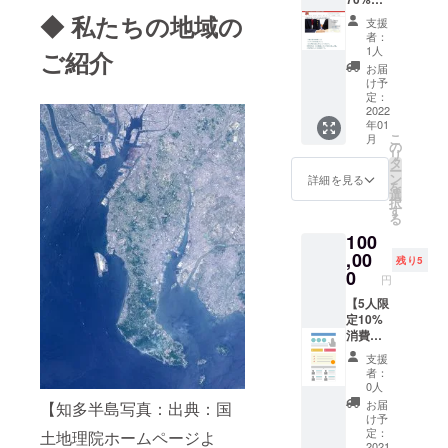
作代行
ページ
Wordpr
ヤホン
いる
ctor-
F】
の10万
◆ 私たちの地域の
https://
ess操作
端子、
支援
Google
video-
ホーム
円パッ
english-
オンラ
者：
マイク
マイビ
editing-
ページ
クをク
tutoring
1人
イント
ご紹介
端子）
ジネ
softwar
制作
ラウド
.jp （
レーニ
お届
・動作
ス・
e/specs
パック
ファン
https://
け予
ング
確認し
ホーム
_ja_JP.
です。
ディン
定：
英語
（納品
てから
ページ
html
現在
2022
グ特別
塾.jp ）
した
のお渡
制作
年01
ホーム
で割引
をご確
ホーム
しとな
こ
は、会
月
ページ
するも
の
認いた
ページ
りま
リ
員LMS
をお持
ので
タ
だいて
を使っ
す。 ・
ー
で学習
ちの方
す。 ・
ン
からお
詳細を見る
て更新
動作保
を
して、
は、そ
補助金
選
申込み
のト
証期間
択
ご自身
の内容
申請内
す
お願い
レーニ
はお渡
る
で公開
に合わ
容も含
しま
ングを
しから
するこ
100
せて
めたオ
す。
実施し
6ヶ月間
とがで
WordPr
,00
ンライ
ま
残り5
となり
きま
essで再
ン相
0
す。）
ます。
円
す。コ
構築を
談、打
・初年
※WordP
スト削
行いま
【5人限
合せ ・
度会費
ressの
減しな
す。 ※
定10%
ラン
を含み
作業に
がらPR
本パッ
消費税
ディン
ます。
も対応
にチャ
クは
分
グペー
WEB
できる
支援
レンジ
WEB制
OFF】
ジです
サー
者：
スペッ
できる
作代行
ホーム
ので、1
0人
バーは
クで
のがち
の20万
ページ
ページ
年会費
お届
【知多半島写真：出典：国
す。た
たリン
円パッ
制作
にPRを
け予
内で提
だし動
クで
クをク
パック
まとめ
定：
土地理院ホームページよ
供され
画編集
す。 ※
ラウド
です。
2021