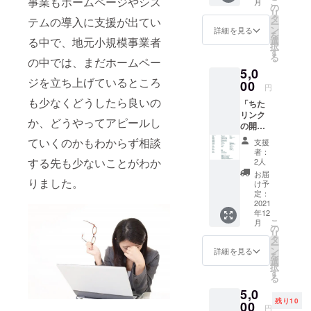
事業もホームページやシス
こ
月
品紹
と大変
の
リ
介、イ
ありが
タ
テムの導入に支援が出てい
ー
ベント
たく感
ン
詳細を見る
を
告知を
謝申し
選
る中で、地元小規模事業者
択
投稿記
上げま
す
る
事形式
の中では、まだホームペー
す。
5,0
で掲載
ジを立ち上げているところ
しま
00
円
す。
も少なくどうしたら良いの
「ちた
ホーム
リンク
ページ
か、どうやってアピールし
の開設
へリン
を応援
クして
ていくのかもわからず相談
支援
してい
誘導し
者：
ただい
ます。
する先も少ないことがわか
2人
た方の
サービ
お届
ご紹介
りました。
ス開始
け予
ペー
時の掲
定：
ジ」で
2021
載で注
年12
リンク
目を集
こ
月
掲載さ
めるこ
の
リ
せてい
とがで
タ
ー
ただき
きま
ン
詳細を見る
を
たいと
す。 年
選
択
思いま
末の1日
す
る
す。 備
から30
5,0
考欄に
日ま
残り10
掲載名
00
で、毎
円