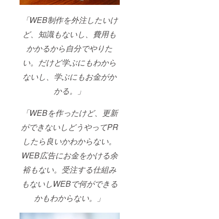
WEB
記入お
す。）
ページ
願いし
・初年
「WEB制作を外注したいけ
のイ
ます。
度会費
メージ
※制作代
を含み
ど、知識もないし、費用も
として
行する
ます。
以下運
WEB
WEB
かかるから自分でやりた
営ペー
ページ
サー
い。だけど学ぶにもわから
ジを参
のイ
バーは
考にし
メージ
年会費
ないし、学ぶにもお金がか
てくだ
として
内で提
さい。
以下運
供され
かる。」
https://
営ペー
ます。
数学
ジを参
毎月費
塾.jp
考にし
用はあ
「WEBを作ったけど、更新
https://
てくだ
りませ
英語
さい。
ん。 備
ができないしどうやってPR
塾.jp
https://
考欄に
したら良いかわからない。
数学
制作す
塾.jp
るホー
WEB広告にお金をかける余
https://
ムペー
英語
ジの概
裕もない。受注する仕組み
塾.jp
略をご
https://
記入お
もないしWEBで何ができる
しすく
願いし
る.jp
ます。
かもわからない。」
※1万円
で自分
で学ん