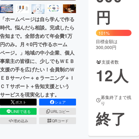
円
まちづくり・地域活性化
「ホームページは自ら学んで作る
時代。悩んだら相談。完成したら
CAMPFIRE for Social Good
CAMPFIRE Creation
101%
告知まで。全部含めて年会費1万
CAMPFIREふるさと納税
machi-ya
コミュニティ
目標金額は
円のみ。月々0円で作るホーム
300,000円
ページ。」地域の中小企業、個人
事業主の皆様に、少しでもＷＥＢ
支援者数
12
人
支援の手を広げたい！会員制のＷ
ＥＢサーバー＋ｅラーニング＋Ｉ
ＣＴサポート＋告知支援という
サービスを現実化します。
募集終了まで残
ポスト
シェア
り
終了
LINEで送る
URLコピー
埋め込み
QRコード