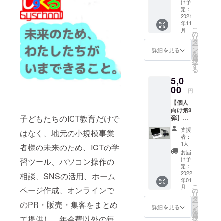
料0円）
は遠隔
象であ
け予
も、知
の入塾
会議シ
定：
れば構
多半島
＋年会
2021
ステム
いませ
に住ん
年11
費を
で予定
ん。
でいる
こ
月
75％OF
します
の
方が対
リ
Fで提供
が、遠
タ
象であ
ー
しま
隔会議
ン
詳細を見る
れば構
を
す。 地
システ
選
いませ
択
域ICT教
ムに自
す
ん。
る
育支援
信が無
5,0
会学舎
い方は
で運営
00
お電話
円
する数
やメー
【個人
学塾.jp
ル等で
向け第3
です。
もご相
子どもたちのICT教育だけで
弾】子
この
談に対
どもか
5000円
応しま
支援
はなく、地元の小規模事業
ら大人
で1年間
す。 ま
者：
まで人
FreeRo
た、本
1人
者様の未来のため、ICTの学
気の動
omPlan
プロ
お届
画制
を利用
ジェク
け予
習ツール、パソコン操作の
作。 ち
するこ
定：
トで作
たリン
2022
とがで
相談、SNSの活用、ホーム
成しま
年01
ク学習
きま
したパ
こ
月
ページ作成、オンラインで
教材の
す。 ち
の
ンフ
リ
中から
たリン
タ
レット
ー
のPR・販売・集客をまとめ
動画制
クが事
ン
を送付
詳細を見る
を
作教材
業者向
選
させて
て提供し、年会費以外の毎
択
のみに