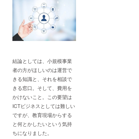
で自ら
作るこ
ともで
きま
す。
【注目
のリ
ター
ン】を
参照し
てくだ
さい ※
結論としては、小規模事業
制作代
者の方がほしいのは運営で
行する
WEB
きる知識と、それを相談で
ページ
のイ
きる窓口。そして、費用を
メージ
として
かけないこと。この要望は
以下運
営ペー
ICTビジネスとしては難しい
ジを参
考にし
ですが、教育現場からする
てくだ
と何とかしたいという気持
さい。
https://
ちになりました。
数学
塾.jp