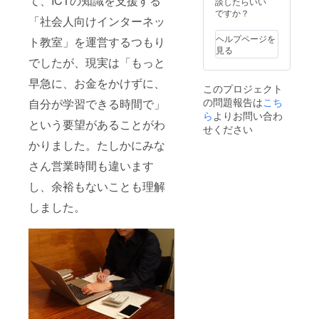
て、ICTの知識を支援する
談したらいい
てくだ
りませ
て更新
を含み
ですか？
「社会人向けインターネッ
さい。
ん。 備
のト
ます。
https://
考欄に
レーニ
・打合
ヘルプページを
ト教室」を運営するつもり
数学
制作す
ングを
せ～確
見る
塾.jp
るホー
実施し
認～納
でしたが、現実は「もっと
https://
ムペー
ま
品まで
英語
ジの概
す。）
約2ヶ月
早急に、お金をかけずに、
このプロジェクト
塾.jp
略をご
・初年
です。
の問題報告は
こち
https://
記入お
度会費
・制作
自分が学習できる時間で」
しすく
願いし
を含み
ツール
ら
よりお問い合わ
という要望があることがわ
る.jp
ます。
ます。
の
せください
※1万円
WEB
Wordpr
かりました。たしかにみな
で自分
サー
ess操作
で学ん
バーは
オンラ
さん営業時間も違います
で自ら
年会費
イント
作るこ
内で提
レーニ
し、余裕もないことも理解
ともで
供され
ング
きま
ます。
（納品
しました。
す。
毎月費
した
【注目
用はあ
ホーム
のリ
りませ
ページ
ター
ん。 備
を使っ
ン】を
考欄に
て更新
参照し
制作す
のト
てくだ
るホー
レーニ
さい ※
ムペー
ングを
制作代
ジの概
実施し
行する
略をご
ま