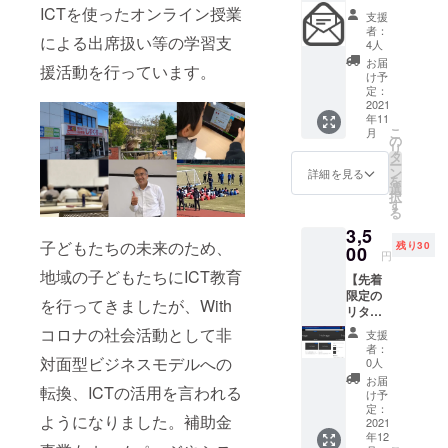
活動や地域
ジェク
ICTを使ったオンライン授業
支援
トに対
小中高学校
者：
による出席扱い等の学習支
し、シ
4人
でのイン
ンプル
お届
援活動を行っています。
ターネット
にご支
け予
援いた
定：
安心安全の
だける
2021
ボランティ
年11
方向け
こ
月
の御礼
ア講師活
の
リ
のメー
タ
動、サッ
ー
ルで
ン
詳細を見る
を
カー等ス
す。 ま
選
択
た、本
す
ポーツを通
る
プロ
じた子ども
3,5
ジェク
子どもたちの未来のため、
残り30
教育支援活
トで作
00
円
成しま
動も行って
地域の子どもたちにICT教育
【先着
したパ
います。
限定の
ンフ
を行ってきましたが、With
リター
レット
ン】ち
を送付
コロナの社会活動として非
支援
たリン
させて
者：
クの
いただ
対面型ビジネスモデルへの
0人
ページ
きま
お届
転換、ICTの活用を言われる
で店舗
す。 ご
け予
紹介、
支援い
定：
ようになりました。補助金
サービ
2021
ただけ
年12
ス・商
ますこ