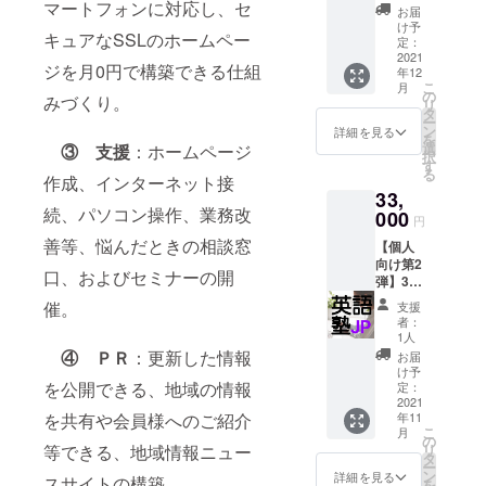
マートフォンに対応し、セ
制作
セッ
ことが
トール
お届
社の
パック
ト、
できま
け予
されて
Youtub
キュアなSSLのホームペー
です。
Office
定：
す。 ま
います
eでの公
PRしや
2021
互換ソ
た、本
ので、
ジを月0円で構築できる仕組
開方法
年12
すいと
フト、
プロ
自身で
の講座
こ
月
言われ
マウス
の
ジェク
テンプ
みづくり。
となり
リ
るラン
をつけ
タ
トで作
レート
ます。
ー
ディン
たお得
ン
成しま
詳細を見る
から選
※上記動
を
グペー
なセッ
選
③
支援
：ホームページ
したパ
択し
画編集
択
ジを制
ト品を
す
ンフ
て、
ソフト
る
作代行
作成、インターネット接
返戻品
レット
PC・ス
が動作
33,
しま
として
を送付
マホ・
するパ
続、パソコン操作、業務改
す。 ※
000
お渡し
させて
タブ
円
ソコン
本パッ
させて
いただ
レット
環境が
善等、悩んだときの相談窓
【個人
クは
いただ
きま
対応の
必要に
向け第2
WEB制
きま
す。 ※
ホーム
口、およびセミナーの開
なりま
弾】3ヶ
作代行
す。 ※
本サー
ページ
す。必
月間毎
の10万
本製品
ビスは
催。
を作成
支援
ず動作
日でも
円パッ
のス
代行を
者：
をする
環境を
英会話
クをク
ペック
1人
行うた
ことが
ご確認
勉強し
ラウド
④ ＰＲ
：更新した情報
は以下
め、掲
お届
できま
いただ
放題。
ファン
に記載
け予
載内容
す。 オ
きお申
英語
を公開できる、地域の情報
ディン
定：
する以
を打合
プショ
込みく
塾.jpの
2021
グ特別
上のも
せして
ンで独
ださ
を共有や会員様へのご紹介
年11
Standar
で割引
のにな
から代
自ドメ
こ
い。ま
月
dOnline
するも
の
りま
行実施
インを
等できる、地域情報ニュー
リ
た、
Plan3ヶ
ので
タ
す。 ・
しま
お持ち
ー
Cyberli
月分授
す。 ・
ン
CPU：
詳細を見る
す。 ※
スサイトの構築。
の場合
を
nk社な