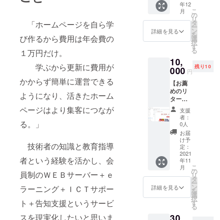
い。
伺いし
年12
合計2万
のうち
て、こ
こ
月
円のと
の
「学
ちらで
リ
ころ
タ
「ホームページを自ら学
習」の
も内容
ー
を、今
ン
中の動
詳細を見る
に合わ
を
回のク
び作るから費用は年会費の
選
画教
せて準
択
ラウド
す
材、リ
備して
る
１万円だけ。
ファン
モート
からご
10,
ディン
ICTサ
相談を
学ぶから更新に費用が
残り10
グから
000
ポート
円
実施い
の入会
相談窓
かからず簡単に運営できる
たしま
【お薦
に限り
口（最
す。
めのリ
入会0円
大月4
ようになり、活きたホーム
ター
＋初年
回、た
ン】
度年会
ページはより集客につなが
だし動
支援
WEB
費1万円
画内容
者：
ページ
る。」
でご提
0人
のみ）
や来店
供しま
をご利
お届
を促す
す。 イ
け予
用いた
技術者の知識と教育指導
告知と
ンター
定：
だけま
して、
2021
ネット
す。そ
者という経験を活かし、会
年11
イン
に関連
の他機
こ
月
ター
するこ
の
能は付
員制のＷＥＢサーバー＋ｅ
リ
ネット
とをオ
タ
属しま
ー
上の地
ンライ
ン
詳細を見る
ラーニング＋ＩＣＴサポー
せん。
を
図に掲
ンによ
選
※動画編
択
載する
ト＋告知支援というサービ
り相
す
集ソフ
る
方法が
談、サ
ト6年連
スを現実化したいと思いま
30,
ありま
ポート
続シェ