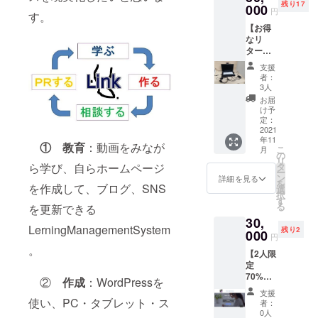
残り17
す。意
000
をさせ
ア1位の
円
す。
外と活
ていた
Cyberli
【お得
用され
だきま
nk社
なリ
ている
す。ま
PowerD
ター
方が少
た毎月
irector3
ン】ビ
ないの
費用負
65を
支援
ジネス
で、会
担なく
者：
使った
でも利
員登録
ちたリ
3人
編集の
用可能
と掲載
ンク
お届
仕方講
な、高
を代行
WEB
け予
座とな
速な新
しま
定：
サー
りま
品SSD
2021
す。検
バーが
す。ご
年11
を搭載
索エン
利用で
① 教育
：動画をみなが
利用に
こ
月
した
ジンで
の
きま
は
リ
Window
店舗検
ら学び、自らホームページ
タ
す。 ク
PowerD
ー
s10リ
索した
ン
ラウド
詳細を見る
irector3
を
を作成して、ブログ、SNS
ユース
ときに
選
ファン
65（月
択
ノート
表示さ
す
ディン
あたり
る
を更新できる
PCに、
れるよ
グ特典
517円）
30,
オンラ
うにな
として
のライ
LerningManagementSystem
残り2
イン
000
りま
独自ド
円
センス
ミー
す。ま
メイン
。
費用が
【2人限
ティン
た内容
も提供
必要に
定
グで必
の更新
しま
なりま
70%OF
要な
方法に
②
作成
：WordPressを
す。
す。 ※
F】
WEBカ
ついて
Wordpr
支援
動画公
ホーム
メラと
使い、PC・タブレット・ス
も動画
essがイ
者：
開は
ページ
ヘッド
で学ぶ
0人
ンス
Google