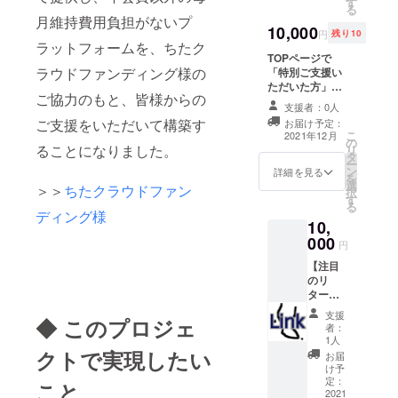
け学習
す
いただ
る
限定し
ツール
きま
月維持費用負担がないプ
て利用
10,000
＆WEB
す。 ※
円
残り10
するこ
サーバ
ラットフォームを、ちたク
備考に
とがで
TOPページで
サービ
ご相談
きま
ラウドファンディング様の
「特別ご支援い
スな
内容と
す。 入
ただいた方」欄
ら、数
連絡希
ご協力のもと、皆様からの
会金+年
にロゴバナーリ
学塾は
望日時
支援者：0人
会費で
ンク掲載させて
子供向
をご記
ご支援をいただいて構築す
お届け予定：
5000円
いただきたいと
け学習
入くだ
こ
2021年12月
だけで1
の
思います。 掲載
ツール
さい。
ることになりました。
リ
年間、
タ
期間は1年間で
です。
※1対1で
ー
動画制
ン
す。備考欄にリ
詳細は
詳細を見る
リモー
を
作から
選
ンク先URLをご
WEBサ
トで相
＞＞
ちたクラウドファン
択
公開の
す
記入ください。
イト
談に対
る
仕方ま
ディング様
なお、ロゴバ
https://
応しま
10,
で学ぶ
ナーデータにつ
sugakuj
す。30
000
ことが
いては後日メー
uku.jp
分～60
円
できま
ルにてご連絡さ
（
分程度
【注目
す。 ※
せていただきま
https://
を予定
のリ
コンテ
す。 ※知多半島
数学
しま
ター
ンツ内
外の事業者の方
塾.jp ）
す。お
ン】ち
容を少
でも、知多半島
を必ず
話前に
支援
◆ このプロジェ
たリン
し簡単
に住んでいる方
ご覧い
者：
事前に
ク入会1
にしま
1人
が対象であれば
ただい
メール
万円＋
クトで実現したい
す。 ※
構いません。
てから
お届
にてご
初年度
ちたリ
け予
申込く
相談内
年会費1
定：
ンク標
こと
ださ
容をお
万円＝
2021
準機能