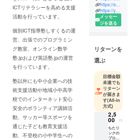
https://english-tutoring.jp
いまできる
ICTリテラシーを高める支援
https://youtu.be/UwBUwlkfjlo
こと」をス
活動を行っています。
メッセー
ローガンと
ジを送る
して地域の
個別ICT指導塾しすくるの運
ICTリテラ
営、出張でのプログラミン
シーを高め
る支援活動
グ教室、オンライン数学
リターンを
を行ってい
塾.jpおよび英語塾.jpの運営
選ぶ
ます。店舗
を行っています。
での個別ICT
指導塾しす
目標金額
塾以外にも中小企業への技
くるの運
未達でも
営、オンラ
リターン
術支援活動や地域小中高学
が届きま
イン数学
校でのインターネット安心
す
(All-in
塾.jpおよび
方式)
安全のボランティア講師活
英語塾.jpの
2,5
運営を行っ
動、サッカー等スポーツを
00
円
ています。
通じた子ども教育支援活
ちたリ
中小企業へ
ンクの
動、不登校の小中学生への
の技術支援
プロ