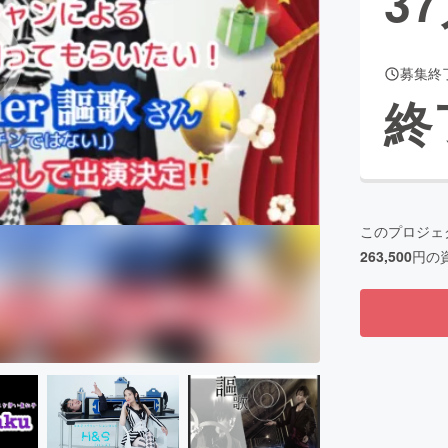
37
募集終
CAMPFIRE for Social Good
CAMPFIRE Creation
終
CAMPFIREふるさと納税
machi-ya
コミュニティ
このプロジェ
263,500
円の