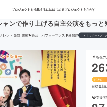
プロジェクトを掲載するには
はじめる
プロジェクトをさがす
シャンで作り上げる自主公演をもっと
タレント 姫野 麗羅
舞台・パフォーマンス
愛知県
コロナサポートプロ
注目のリターン
注目の新着プロジェクト
募集終了が近いプロジェクト
も
現在の
音楽
舞台・パフォーマンス
26
ゲーム・サービス開発
フード・飲食店
105%
書籍・雑誌出版
アニメ・漫画
目標金額は2
支援者
チャレンジ
ビューティー・ヘルスケ