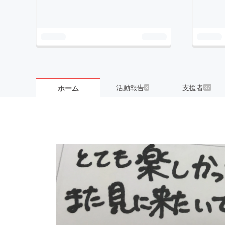
活動報告
支援者
ホーム
8
37