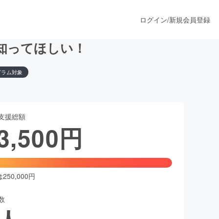
ログイン
/
新規会員登録
知ってほしい！
グラム対象
うすぐ公開されます
支援総額
プロダクト
3,500
円
ファッション
スポーツ
50,000円
数
ア
ソーシャルグッド