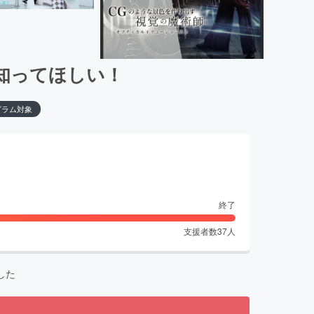
知ってほしい！
グラム対象
終了
支援者数
37
人
した