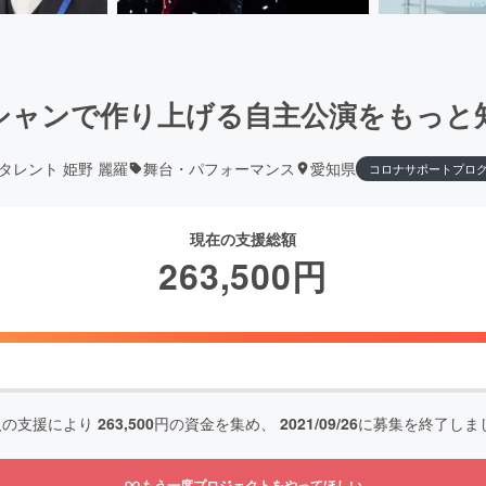
シャンで作り上げる自主公演をもっと
タレント 姫野 麗羅
舞台・パフォーマンス
愛知県
コロナサポートプロ
現在の支援総額
263,500
円
人の支援により
263,500
円の資金を集め、
2021/09/26
に募集を終了しま
もう一度プロジェクトをやってほしい