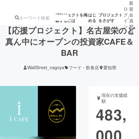
新
ロ
規
グ
会
プロジェクトを掲
はじ
プロジェクト
/
載するには
める
をさがす
イ
員
ン
登
【応援プロジェクト】名古屋栄のど
録
真ん中にオープンの投資家CAFE＆
BAR
人気のプロ
注目のリ
注目の新着プロ
募集終了が近いプ
もうすぐ公開
ジェクト
ターン
ジェクト
ロジェクト
されます
WallStreet_nagoya
フード・飲食店
愛知県
アート・写真
音楽
現在の支援総
テクノロジー・ガジェット
ゲーム・サ
額
483,
映像・映画
書籍・雑誌
000
ビジネス・起業
チャレンジ