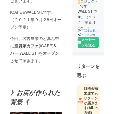
ございます。
ロジェクト
です
WALL ST.で
iCAFE&WALL ST.です。
す。（２０
（２０２１年９月２8日オー
２１年９月
プン予定）
２8日オープ
https://instagram.com/wallst.investorbar?utm_medium=copy_link
ン予定）
https://www.facebook.com/wallst.investorbar
今回、名古屋栄のど真ん中
メッセー
名古屋栄の
ジを送る
に
投資家カフェ
(iCAFE)
&
ど真ん中に
バー
(WALL ST.)を
オープン
投資家バー
させて頂きます。
をオープン
リターンを
させて頂き
ます。（9月
選ぶ
28日オープ
ン予定）投
目標金額
資家の集い
》お店が作られた
未達でも
となる投資
リターン
背景《
家バー。飲
が届きま
食店初挑戦
す
(All-in
です！どう
方式)