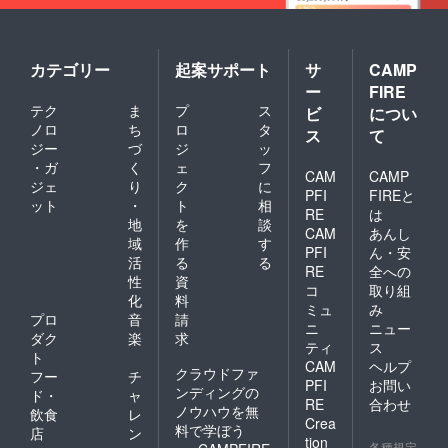
カテゴリー
起案サポート
サ
CAMP
ー
FIRE
テク
ま
プ
ス
ビ
につい
ノロ
ち
ロ
タ
ス
て
ジー
づ
ジ
ッ
・ガ
く
ェ
フ
CAM
CAMP
ジェ
り
ク
に
PFI
FIREと
ット
・
ト
相
RE
は
地
を
談
CAM
あんし
域
作
す
PFI
ん・安
活
る
る
RE
全への
性
資
コ
取り組
化
料
ミュ
み
プロ
音
請
ニ
ニュー
ダク
楽
求
ティ
ス
ト
CAM
ヘルプ
クラウドファ
フー
チ
PFI
お問い
ンディングの
ド・
ャ
RE
合わせ
ノウハウを無
飲食
レ
Crea
料で学ぼう
店
ン
tion
各種規定