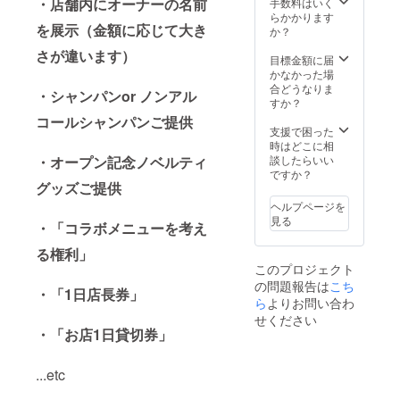
・店舗内にオーナーの名前
手数料はいく
メニューを考え
らかかります
る権利」 （日程
を展示（金額に応じて大き
か？
はこちらからご
連絡させて頂き
さが違います）
目標金額に届
ます） ・「お店
かなかった場
1日貸切券」
合どうなりま
（事前予約の際
・シャンパンor ノンアル
すか？
に人数をお知ら
せください）
コールシャンパンご提供
支援で困った
時はどこに相
・オープン記念ノベルティ
談したらいい
ですか？
グッズご提供
ヘルプページを
見る
・「コラボメニューを考え
る権利」
このプロジェクト
の問題報告は
こち
・「1日店長券」
ら
よりお問い合わ
せください
・「お店1日貸切券」
...etc