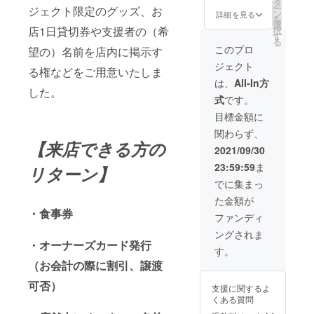
タ
を展示（サイズ
お店で提供） ・
ー
ジェクト限定のグッズ、お
ン
大） iCAFFか
詳細を見る
オープン記念ノ
を
選
WALL ST.店内で
店1日貸切券や支援者の（希
ベルティグッズ2
択
す
支援者様のお名
点をご提供 ①ラ
る
前を掲載させて
このプロ
望の）名前を店内に掲示す
ンチバック
いただきます。
iCAFE ②Tシャ
ジェクト
る権などをご用意いたしま
(備考欄に掲載希
ツ WALL ST．
望のお名前と、
は、
All-In方
・「コラボメ
した。
どちらのお店で
ニューを考える
式
です。
掲載したいか、
権利」もしくは
ご記入くださ
目標金額に
「1日店長券」
い。) ・シャンパ
（日程はこちら
関わらず、
ンor ノンアル
の方からご連絡
【来店できる方の
コールシャンパ
2021/09/30
致します）
ンご提供（6万円
23:59:59
ま
リターン】
相当をお店で提
供） ・お名前入
でに集まっ
り専用グラスご
た金額が
提供(※必ず備考
・食事券
欄にご希望のお
ファンディ
名前をご記入く
ングされま
ださい。) ・オー
・オーナーズカード発行
プン記念ノベル
す。
ティグッズを2点
（お会計の際に割引、譲渡
をご提供 ①ラン
チバック iCAFE
可否）
支援に関するよ
②Tシャツ WALL
くある質問
ST． ・「コラボ