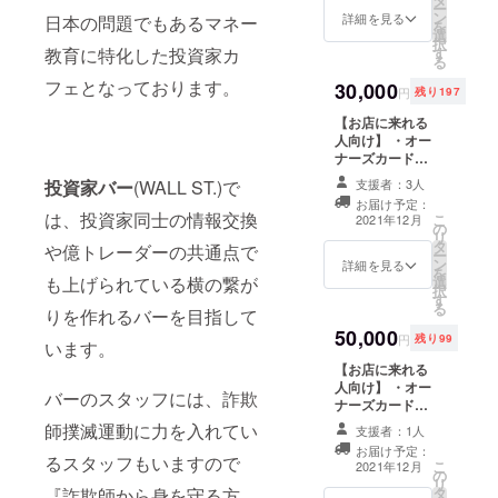
ー
きま
お店で
ン
詳細を見る
日本の問題でもあるマネー
を
す。 備
掲載し
選
択
考欄に
たい
す
教育に特化した投資家カ
る
掲載希
か、ご
望のお
フェとなっております。
30,000
記入く
円
残り197
名前
ださ
と、ど
【お店に来れる
い。
ちらの
人向け】 ・オー
お店で
ナーズカード発
掲載し
行 ・5％off（有
支援者：3人
投資家
バー
(WALL ST.)で
たい
効期限：6ヶ月）
お届け予定：
か、ご
・店舗内にオー
は、投資家同士の情報交換
こ
2021年12月
記入く
の
ナーの名前を展
リ
ださ
タ
示 iCAFFか
や億トレーダーの共通点で
ー
い。 ・
ン
WALL ST.店内で
詳細を見る
を
オー
選
も上げられている横の繋が
支援者様のお名
択
ナーズ
す
前を掲載させて
る
りを作れるバーを目指して
カード
いただきます。
50,000
発行
備考欄に掲載希
円
残り99
います。
（割引
望のお名前と、
【お店に来れる
対象外
どちらのお店で
人向け】 ・オー
のカー
掲載したいか、
バーのスタッフには、詐欺
ナーズカード発
ドとな
ご記入くださ
行 ・5％off（有
りま
い。 ・シャンパ
師撲滅運動に力を入れてい
支援者：1人
効期限：1年間）
す） ・
ンor ノンアル
お届け予定：
・店舗内にオー
オープ
コールシャンパ
るスタッフもいますので
こ
2021年12月
の
ナーの名前を展
ン記念
ンご提供（1万円
リ
タ
『詐欺師から身を守る方
示 iCAFFか
ノベル
相当をお店で提