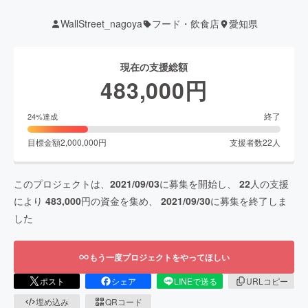
WallStreet_nagoya
フード・飲食店
愛知県
現在の支援総額
483,000
円
終了
24
%達成
目標金額
2,000,000
円
支援者数
22
人
このプロジェクトは、
2021/09/03
に募集を開始し、
22
人の支援
により
483,000
円の資金を集め、
2021/09/30
に募集を終了しま
した
もう一度プロジェクトをやってほしい
ポスト
シェア
LINEで送る
URLコピー
埋め込み
QRコード