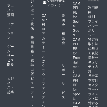
CAMPFIRE
ジ
CAM
アカデミー
アニ
ス
利用規
PFI
メ・
ポ
約
RE
漫画
ー
CA
説
細則
for
ツ
MP
明
プライ
Soci
ファ
映
FI
会
バシー
al
ッ
像
RE
・
ポリ
Goo
ショ
・
ア
相
シー
d
ン
映
カ
談
特定商
CAM
画
デ
会
取引法
PFI
ゲー
書
ミ
に基づ
RE
ム・
籍
ー
く表記
for
サー
・
と
情報セ
Ente
ビス
雑
は
キュリ
rtain
開発
誌
ク
サ
ティ方
men
出
ラ
ポ
針
t
版
ウ
ー
反社基
CAM
ビジ
ビ
ド
ト
本方針
PFI
ネ
ュ
フ
サ
カスタ
RE
ス・
ー
ァ
ー
マーハ
for
起業
テ
ン
ビ
ラスメ
Spor
ィ
デ
ス
ントに
ts
ー
ィ
対する
CAM
・
ン