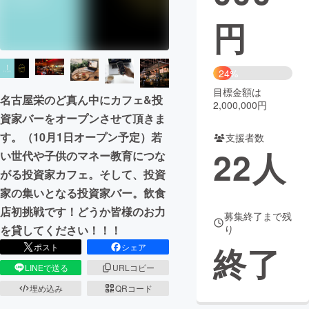
円
まちづくり・地域活性化
CAMPFIRE for Social Good
CAMPFIRE Creation
24%
CAMPFIREふるさと納税
machi-ya
コミュニティ
目標金額は
名古屋栄のど真ん中にカフェ&投
2,000,000円
資家バーをオープンさせて頂きま
す。（10月1日オープン予定）若
支援者数
22
人
い世代や子供のマネー教育につな
がる投資家カフェ。そして、投資
家の集いとなる投資家バー。飲食
店初挑戦です！どうか皆様のお力
募集終了まで残
を貸してください！！！
り
終了
ポスト
シェア
LINEで送る
URLコピー
埋め込み
QRコード