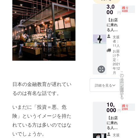
か皆様のお
3,0
残り
力を貸して
00
489
円
くださ
【お店
い！！！
に来れ
る人向
け】
支援
iCAFE
者：
&
11人
WALLS
お届
T.共通で
け予
使用で
定：
きる
2021
年12
3300円
こ
月
分の食
の
リ
事券を
タ
ー
日本の金融教育が遅れてい
メール
ン
詳細を見る
を
にてお
選
択
るのは有名な話です。
送りし
す
る
ます。
10,
どの時
いまだに「投資＝悪、危
残り
間帯で
000
294
円
もお使
険」というイメージを持た
【お店
い頂け
に来れ
ます。
れている方は多いのではな
る人向
（有効
け】 ・
いでしょうか。
期限：1
支援
オー