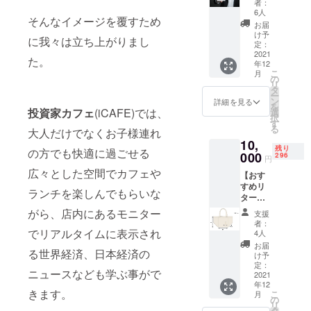
年間）
者：
ナーズ
6人
そんなイメージを覆すため
カード
お届
発行 ・
け予
に我々は立ち上がりまし
5％off
定：
（3ヶ月
2021
た。
年12
間） ・
こ
月
店舗内
の
リ
にオー
タ
ー
ナーの
ン
詳細を見る
を
名前を
投資家カフェ
(iCAFE)では、
選
択
展示
す
る
大人だけでなくお子様連れ
iCAFF
10,
かWALL
残り
の方でも快適に過ごせる
ST.店内
000
296
円
で支援
広々とした空間でカフェや
【おす
者様の
すめリ
お名前
ランチを楽しんでもらいな
ター
を掲載
ン】
させて
がら、店内にあるモニター
支援
iCAFF
いただ
者：
かWALL
きま
でリアルタイムに表示され
4人
ST.店内
す。 備
お届
る世界経済、日本経済の
で支援
考欄に
け予
者様の
掲載希
定：
ニュースなども学ぶ事がで
お名前
2021
望のお
年12
を掲載
名前
きます。
こ
月
させて
と、ど
の
リ
いただ
ちらの
タ