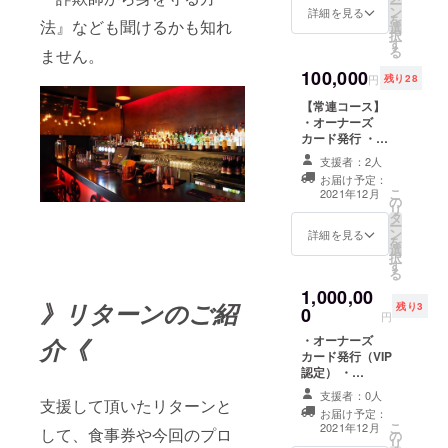
ー
ン
WALL ST.店内で
ティ
詳細を見る
供）
を
法』なども聞けるかも知れ
選
支援者様のお名
グッズ
択
す
前を掲載させて
をご提
る
ません。
いただきます。
供 下記
100,000
備考欄に掲載希
①.②か
円
残り28
望のお名前と、
ら1点ご
【常連コース】
どちらのお店で
提供致
・オーナーズ
掲載したいか、
します
カード発行 ・
ご記入くださ
ので、
10％off（有効期
い。 ・シャンパ
ご選択
支援者：2人
限：1年間） ・
ンor ノンアル
くださ
お届け予定：
店舗内にオー
コールシャンパ
い。 ①
こ
2021年12月
の
ナーのお名前を
ンご提供（3万円
ランチ
リ
タ
展示（中）
相当をお店で提
バック
ー
ン
iCAFFかWALL
詳細を見る
供）
iCAFE
を
選
ST.店内で支援者
②Tシャ
択
す
様のお名前を掲
ツ
る
載させていただ
WALL
1,000,00
きます。 備考欄
ST．
》リターンのご紹
残り3
0
に掲載希望のお
（Tシャ
円
名前と、どちら
ツとロ
・オーナーズ
介《
のお店で掲載し
ゴバッ
カード発行（VIP
たいか、ご記入
クセッ
認定） ・
ください。 ・
ト）
10％off（お店が
シャンパンor ノ
支援者：0人
支援して頂いたリターンと
存続する限り有
ンアルコール
お届け予定：
効） ・店舗内に
シャンパンご提
こ
2021年12月
して、食事券や今回のプロ
の
オーナーの名前
供（6万円相当を
リ