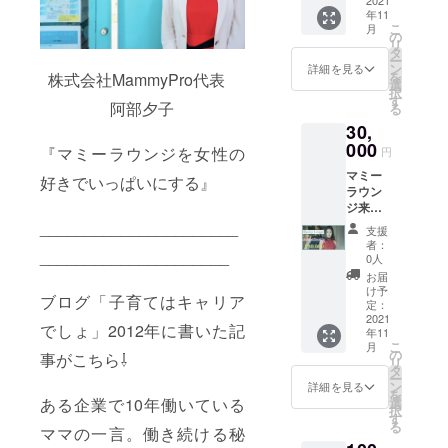
【ボ
事いつ
にお渡
ます。
しま
年11
ディ
も頑
ししま
こ
す。
月
ガード
張って
の
す。
リ
コー
いる女
タ
Instagr
ー
ス 1万
性に商
ン
amにて
詳細を見る
を
株式会社MammyPro代表
円】 カ
品券を
選
こちら
択
フェ・
プレゼ
す
のリ
阿部夕子
る
ネイ
ント。
ターン
30,
ル・リ
あなた
ご購入
ラク
000
が購入
いただ
『マミーラウンジを女性の
円
ゼー
いただ
いた方
マミー
ション
いた商
好きでいっぱいにする』
のネー
ラウン
の３店
品券を
ムを感
ジ来店
舗にて
マミー
謝の気
した女
ご利用
______________________
ラウン
持ちを
支援
性へプ
できま
ジが責
込めて
者：
_____________________
レゼン
す。
任を
0人
掲載さ
トでき
出産、
もって
せてい
お届
るリ
子育
来店し
け予
ただき
ブログ「子育てはキャリア
ターン
て、仕
定：
た女性
ます。
【シン
2021
事いつ
にお渡
必須）
でしょ」2012年に書いた記
年11
デレラ
も頑
ししま
備考欄
こ
月
コー
張って
の
す。
に掲載
事がこちら⇩
リ
ス 3万
いる女
タ
Instagr
名（個
ー
円】 カ
性に商
ン
amにて
詳細を見る
人名、
を
フェ・
品券を
選
ある企業で10年働いている
こちら
企業
択
ネイ
プレゼ
す
のリ
名、匿
る
ル・リ
ママの一言。働き続ける秘
ント。
ターン
名）を
ラク