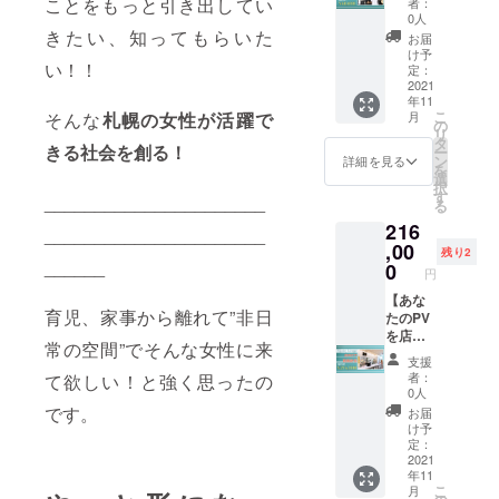
掲載さ
ことをもっと引き出してい
掲載が
者：
さん向
来店し
舗にて
せてい
0人
できま
けに
た女性
ご利用
きたい、知ってもらいた
ただき
せんの
お届
【サン
にお渡
できま
ます。
け予
でご了
い！！
プル配
ししま
す。
定：
必須）
承下さ
布いた
2021
す。
出産、
備考欄
い。
年11
しま
Instagr
子育
に掲載
こ
月
そんな
札幌の女性が活躍で
す】
amにて
て、仕
の
名（個
リ
マミー
こちら
事いつ
タ
人名、
きる社会を創る！
ー
ラウン
のリ
も頑
ン
企業
詳細を見る
を
ジ内
ターン
張って
選
名、匿
択
「カ
ご購入
いる女
す
名）を
______________________
る
フェ・
いただ
性に商
記入お
216
ネイ
いた方
品券を
______________________
願いい
ル・マ
,00
のネー
プレゼ
たしま
残り2
ツエ
______
ムを感
ント。
0
す。備
円
ク・
謝の気
あなた
考欄へ
マッ
【あな
持ちを
が購入
記載が
育児、家事から離れて”非日
サー
たのPV
込めて
いただ
ない場
ジ」の
を店内
掲載さ
いた商
合は、
常の空間”でそんな女性に来
施設に
にてサ
せてい
品券を
掲載が
支援
てサン
イネー
ただき
マミー
できま
者：
て欲しい！と強く思ったの
プルを
ジにて
ます。
ラウン
せんの
0人
配布い
動画配
必須）
ジが責
でご了
です。
お届
たしま
信する
備考欄
任を
承下さ
け予
す。 札
掲載】
に掲載
もって
定：
い。
幌中心
月５
2021
名（個
来店し
年11
のママ
００名
人名、
た女性
こ
月
さん、
のお客
企業
にお渡