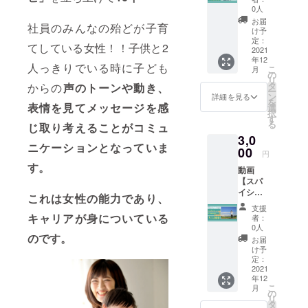
在、
ン準備
す。店
ミ
知らせ
し、
0人
nail-
オープ
中。開
頭にて
ナー】
いたし
フェイ
salon/
お届
ン準備
店次第
商品券
社員のみんなの殆どが子育
女性
ます。
シャル
け予
子育
中。開
こちら
をお渡
起業家
「マ
定：
エス
てして
店次第
でもご
てしている女性！！子供と2
しいた
のサ
2021
マNavi
テ、産
ても邪
こちら
利用い
しま
年12
ポート
親子カ
後の骨
魔にな
人っきりでいる時に子ども
でもご
ただけ
こ
す。
月
を多く
フェ
の
盤矯正
らない
利用い
ます。
リ
されて
w18」
タ
などを
からの
声のトーンや動き、
ような
ただけ
ご予約
ー
いる
にて、
ン
中心に
詳細を見る
デザイ
ます。
をして
を
コーチ
表情を見てメッセージを感
ナイフ
選
施術し
ンも提
ご予約
からの
択
型税理
と
す
ます。
案して
をして
ご来店
る
じ取り考えることが
コミュ
士の花
フォー
⬜︎ネイル
いただ
からの
をおす
3,0
田が
クを使
サロン
けま
ご来店
すめし
ニケーションとなっていま
「起業
00
いコー
&Class
す。 ⬜︎
円
をおす
ており
を考え
ス料理
y
アイ
すめし
す。
ます。
動画
ている
のテー
https://
ラッ
ており
※託児ご
【スパ
が不
ブルマ
www.m
シュ
ます。
予約必
イシー
安」と
ナーを
amana
これは女性の能力であり、
&Class
※託児ご
須で
カレー
思って
学べま
vi.tv/se
y 現
支援
予約必
す。 ・
レシピ&
いるあ
す。 大
キャリアが身についている
rvices/
者：
在、
須で
有効期
農家経
なたへ
人の方
0人
nail-
オープ
す。 ・
限：
営者が
のです。
わかり
へは、
salon/
お届
ン準備
有効期
2021年
語る食
やすく
ワイン
け予
子育
中。開
限：
11月16
育動画2
お伝え
定：
を。子
てして
店次第
2021年
日〜
本】
2021
しま
どもさ
ても邪
こちら
11月16
2022年
年12
スイパ
す。 お
んには
魔にな
でもご
日〜
こ
4月30日
月
イシー
金のこ
の
ぶどう
らない
利用い
2022年
リ
（日祝
鯖男プ
とを
タ
ジュー
ような
ただけ