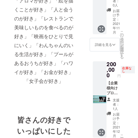
「アロマが好き」「絵を描
者：
させて
いただ
ていた
エンド
0人
くことが好き」「人と会う
いただ
きま
だきま
ロール
お届
きま
す。
す。
掲載】
け予
のが好き」「レストランで
す。
https://
毎月
定：
youtu.b
500名ほ
2021
美味しいものを食べるのが
年11
e/IVvC-
どの来
こ
月
3r9744
客数の
の
好き」「映画をひとりで見
リ
掲載用
ある、
タ
ー
のロゴ
ママ
ン
にいく」「わんちゃんのい
詳細を見る
を
をご用
Navi親
選
択
意くだ
子カ
る生活が好き」「プールが
す
る
さい。
フェの
あるおうちが好き」「ハワ
200
紹介動
画にて
,00
在庫な
イが好き」「お金が好き」
し
スポン
0
円
サー様
「女子会が好き」
として
【企業
「エン
様向け
ドロー
プロ
ル」掲
モー
支援
載させ
ション
者：
ていた
ビデオ
1人
だきま
制作、
お届
皆さんの好きで
す。
テーマ
け予
https://
ソング
定：
youtu.b
作曲】
2021
いっぱいにした
年12
e/IVvC-
札幌近
こ
月
3r9744
郊限