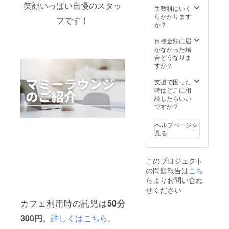
笑顔いっぱい自慢のスタッ
UKE-
手数料はいく
（シュ
らかかります
フです！
ンス
か？
ケ）に
よる
目標金額に届
テーマ
かなかった場
ソング
合どうなりま
付きの
すか？
企業の
アピー
支援で困った
ル動画
時はどこに相
を制作
談したらいい
いたし
ですか？
ます。
https://
ヘルプページを
www.yo
見る
utube.c
om/cha
nnel/UC
このプロジェクト
NWATe
の問題報告は
こち
Ohxf9D
wvC3D
ら
よりお問い合わ
cKTSK
せください
A 制作
カフェ利用時の託児は
50分
内容：
撮影、
300円
。
詳しくはこちら。
編集、
オリジ