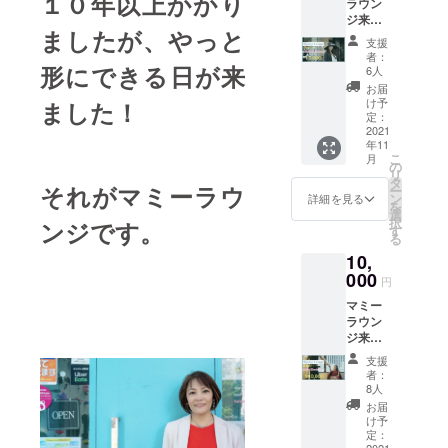
１０年以上かかり
ラウン
の３店
て2人の
□YouTu
ます。
をお伺
ジ来店
舗にて
子ども
beかず
※託児ご
いいた
ましたが、やっと
した女
ご利用
がい
の部屋
支援
予約必
しま
性へプ
できま
る、育
にて
者：
須で
す。店
レゼン
形にできる日が来
す。
メン農
6人
「お金
す。 ・
頭にて
トでき
出産、
家経営
は感情
お届
有効期
商品券
るリ
子育
者から
け予
ました！
と結び
限：
をお渡
ターン
て、仕
定：
の食育
ついて
2021年
しいた
【シン
2021
事いつ
動画を
いる」
11月16
しま
年11
デレラ
も頑
お送り
の話を
日〜
こ
す。
月
コー
張って
の
いたし
してい
2022年
リ
ス
いる女
タ
ます。
ます。
それがマミーラウ
4月30日
ー
5000
性に商
ン
2021
詳細を見る
※イメー
（日祝
を
円】 カ
品券を
選
年12月
ジとし
を除
択
ンジです。
フェ・
プレゼ
す
にお送
てご覧
く） ・
る
ネイ
ント。
りする
くださ
受け渡
10,
ル・リ
あなた
予定で
い。
し方
ラク
000
が購入
す。 子
https://
円
法：来
ゼー
いただ
どもさ
youtu.b
店時に
マミー
ション
いた商
んの自
e/qv2D
お名前
ラウン
の３店
品券を
由研究
xTbezK
をお伺
ジ来店
舗にて
マミー
にもお
c ※2021
いいた
した女
ご利用
ラウン
役立て
年12月
支援
しま
性へプ
できま
ジが責
くださ
者：
にメー
す。店
レゼン
す。
任を
8人
い。
ルにて
頭にて
トでき
出産、
もって
お届
動画を
商品券
るリ
子育
来店し
け予
お送り
をお渡
ターン
て、仕
定：
た女性
いたし
しいた
2021