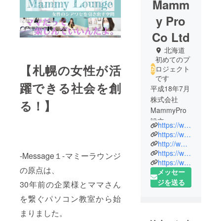
Mamm
y Pro
Co Ltd
北海道
初めてのプ
【札幌の女性が活
ロジェクト
です
躍できる社会を創
平成18年7月
株式会社
る！】
MammyPro
設立。
https://www.mamanavi.tv/
同年9月北海
https://www.mamanavi.tv/company/about?hsLang=ja
道育児情報
http://www.mamasuma.jp/
https://www.instagram.com/mammypro/?hl=ja
サイト「マ
-Message１-マミーラウンジ
https://www.facebook.com/mamanavi
マNavi」を
の原点は、
メッセー
立ち上げ、
ジを送る
30年前の企業様とママさん
札幌市内30
代を中心に
を繋ぐパソコン教室から始
子育て中の
まりました。
主婦が登録