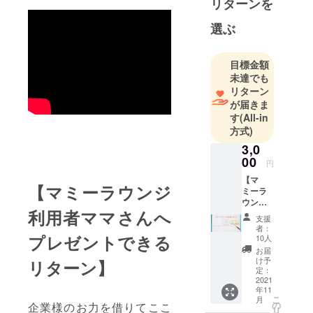
リターンを
するビック
選ぶ
サイトに成
長。また、
育児と住ま
目標金額
いのサイト
未達でも
「ママ住
リターン
が届きま
ま」の運
す
(All-in
営、フリー
方式)
ペーパーの
3,0
発行、親子
00
円
カフェの運
【マ
営など育児
【マミーラウンジ
ミーラ
に関連した
ウンジ
オリジナル
利用者ママさんへ
を応
支援
援！】
企画を積極
者：
こちら
プレゼントできる
10人
的に開発。
の応援
お届
購入し
け予
リターン】
ていた
定：
だいた
2021
年11
方へ
こ
月
は、 感
の
企業様のお力を借りてここ
リ