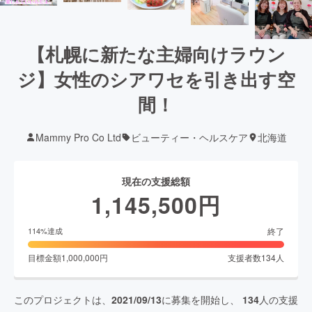
【札幌に新たな主婦向けラウン
ジ】女性のシアワセを引き出す空
間！
Mammy Pro Co Ltd
ビューティー・ヘルスケア
北海道
現在の支援総額
1,145,500
円
終了
114
%達成
目標金額
1,000,000
円
支援者数
134
人
このプロジェクトは、
2021/09/13
に募集を開始し、
134
人の支援