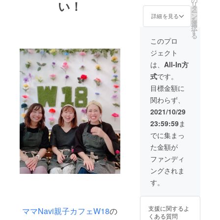
の
い！
リ
掲載用
定。
タ
ー
のロゴ
3分ほど
ン
詳細を見る
を
をご用
の企業
選
択
意くだ
様用の
す
る
さい。
プロ
このプロ
画面に
モー
ジェクト
メイン
ション
で掲載
ビデオ
は、
All-In方
させて
制作を
式
です。
いただ
しま
きま
す。 北
目標金額に
す。
海道出
関わらず、
身のシ
ンガー
2021/10/29
ソング
23:59:59
ま
ライ
ター。
でに集まっ
現代社
た金額が
会に生
きる若
ファンディ
者”を
ングされま
テーマ
にオリ
す。
ジナル
楽曲を
歌う 舜
支援に関するよ
ママNavi親子カフェW18
の
将-
くある質問
SHUNS