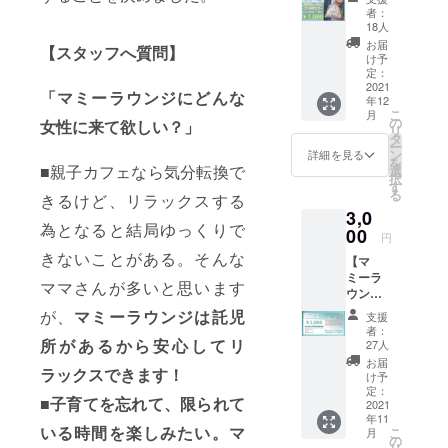
ナル
せ空間
UKE-
者：
トート
の中で
（シュ
18人
バッ
ランチ
ンス
お届
【スタッフへ質問】
ク】 ク
やお
ケ）に
け予
ラウド
茶、ネ
定：
よる
ファン
2021
イルや
テーマ
「マミーラウンジにどんな
年12
ディン
マッ
ソング
こ
月
グ限定
サージ
の
付きの
女性に来て欲しい？」
リ
色ティ
など楽
タ
企業の
ー
ファ
しんで
ン
アピー
詳細を見る
を
ニーブ
いただ
■親子カフェなら気分転換で
選
ル動画
択
ルー！
きま
す
を制作
る
きるけど、リラックスする
寸
す。
いたし
3,0
法：
【必
ます。
為となると結局ゆっくりで
W34×H
00
須】備
https://
円
29
考欄に
www.yo
きないことがある。そんな
【マ
３０文
utube.c
ミーラ
字以内
om/cha
ママさんが多いと思います
ウンジ
の”好
nnel/UC
全店舗
き”なコ
が、
マミーラウンジは託児
NWATe
支援
で使え
ト・モ
Ohxf9D
者：
る商品
所があるから安心してリ
ノを記
27人
wvC3D
券&親子
載くだ
cKTSK
お届
ラックスできます！
カフェ
さい。
け予
A 制作
W18ド
定：
店舗に
内容：
■
子育てを忘れて、限られて
リンク
2021
見にき
撮影、
年11
１杯】
てくだ
編集、
いる時間を楽しみたい。マ
こ
月
⬜︎マ
の
さい
オリジ