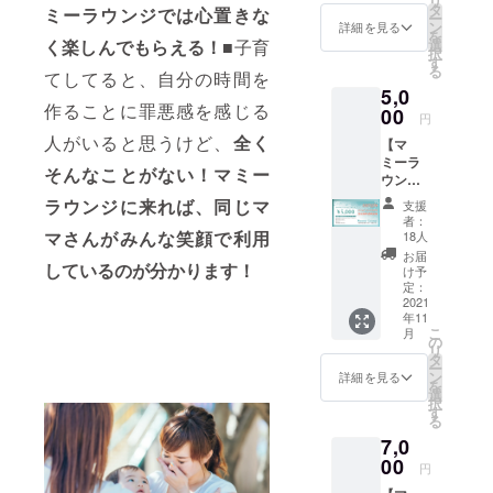
リ
マNavi
タ
ね！！
ナルソ
ミーラウンジでは心置きな
ー
親子カ
ン
詳細を見る
ング。
を
フェ
選
く楽しんでもらえる！
■子育
撮影制
択
W18
す
作スケ
る
https://
てしてると、自分の時間を
ジュー
5,0
www.m
ルは、
作ることに罪悪感を感じる
amana
00
個別に
円
vi.tv/se
てご相
人がいると思うけど、
全く
【マ
rvices/
談させ
ミーラ
cafe
ていた
そんなことがない！マミー
ウンジ
ラン
だきま
全店舗
チ、ド
ラウンジに来れば、同じマ
す。
支援
で使え
リン
者：
る商品
ク、パ
マさんがみんな笑顔で利用
18人
券&親子
フェな
お届
カフェ
しているのが分かります！
どが楽
け予
W18ド
しめま
定：
リンク2
2021
す。 ⬜︎
年11
杯】 マ
リラク
こ
月
ミーラ
ゼー
の
リ
ウンジ
ション
タ
ー
で使え
サロン
ン
詳細を見る
を
る商品
&Class
選
択
券5000
y
す
る
円分と
https://
7,0
カフェ
www.m
にてお
00
amana
円
好きな
vi.tv/se