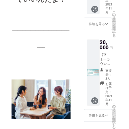
しめま
リラク
てして
リンク4
2021
す。 ⬜︎
ゼー
ても邪
年11
杯】
リラク
ション
魔にな
こ
月
⬜︎ママ
ゼー
の
サロン
らない
リ
Navi親
ション
タ
&Class
ような
ー
子カ
サロン
ン
y
詳細を見る
デザイ
を
フェ
______________________
&Class
選
https://
ンも提
択
W18
y
す
www.m
案して
る
______________________
https://
https://
amana
いただ
20,
www.m
www.m
vi.tv/se
けま
___
amana
000
amana
rvices/r
す。 ⬜︎
円
vi.tv/se
vi.tv/se
elaxatio
アイ
【マ
rvices/
rvices/r
n-salon/
ラッ
ミーラ
cafe
elaxatio
揉み
シュ
ウンジ
ラン
n-salon/
ほぐ
&Class
全店舗
チ、ド
揉み
し、
y 現
支援
で使え
リン
ほぐ
フェイ
者：
在、
る商品
ク、パ
し、
3人
シャル
オープ
券&親子
フェな
フェイ
エス
お届
ン準備
カフェ
どが楽
シャル
け予
テ、産
中。開
W18ド
しめま
定：
エス
後の骨
店次第
リンク5
2021
す。 ⬜︎
テ、産
盤矯正
こちら
年11
杯】
リラク
後の骨
などを
でもご
こ
月
⬜︎ママ
ゼー
の
盤矯正
中心に
利用い
リ
Navi親
ション
タ
などを
施術し
ただけ
ー
子カ
サロン
ン
中心に
詳細を見る
ます。
ます。
を
フェ
&Class
選
施術し
⬜︎ネイル
ご予約
択
W18
y
す
ます。
サロン
をして
る
https://
https://