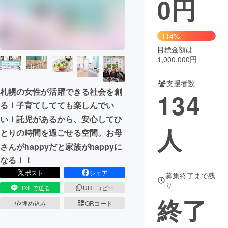
0
円
まちづくり・地域活性化
114%
目標金額は
CAMPFIRE for Social Good
CAMPFIRE Creation
1,000,000円
CAMPFIREふるさと納税
machi-ya
コミュニティ
支援者数
札幌の女性が活躍できる社会を創
134
る！子育てしてても楽しんでい
い！託児があるから、安心してひ
人
とりの時間を過ごせる空間。お母
さんがhappyだと家族がhappyに
なる！！
ポスト
シェア
募集終了まで残
り
LINEで送る
URLコピー
終了
埋め込み
QRコード