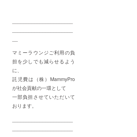
ナルソ
ング。
撮影制
作スケ
______________________
ジュー
ルは、
______________________
個別に
__
てご相
談させ
ていた
マミーラウンジご利用の負
だきま
す。
担を少しでも減らせるよう
に、
託児費は（株）MammyPro
が社会貢献の一環として
一部負担させていただいて
おります。
______________________
______________________