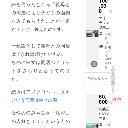
100
あなた
ご購入
記入お
訣を伺ったところ「義母と
ゼー
,00
が購入
いただ
願いい
ション
いただ
0
いた方
たしま
円
の同居により子どもの面倒
の３店
いた商
のネー
す。備
舗にて
マミー
品券を
ムを感
考欄へ
をみてもらえたことが一番
ご利用
ラウン
マミー
謝の気
記載が
できま
ジ来店
ラウン
持ちを
だ！」と、答えたのです。
ない場
す。
した女
ジが責
込めて
合は、
支援
出産、
性へプ
任を
掲載さ
掲載が
者：
子育
レゼン
もって
せてい
0人
できま
一般論として義母との同居
て、仕
トでき
来店し
ただき
せんの
お届
事いつ
るリ
た女性
ます。
け予
でご了
はできれば避けたいもの。
も頑
ターン
にお渡
定：
必須）
承下さ
張って
【ティ
2021
ししま
備考欄
い。
なのに彼女は同居のメリッ
年11
いる女
ファ
す。
に掲載
こ
月
性に商
ニーで
Instagr
の
名（個
トをさらりと言ってのけ
リ
品券を
朝食
amにて
タ
人名、
ー
プレゼ
を
こちら
た。・・・・
ン
企業
詳細を見る
を
ント。
コー
のリ
選
名、匿
択
あなた
ス 10
ターン
す
名）を
る
続きはアメブロへ→
スキ
が購入
万円】
ご購入
記入お
60,
いただ
カ
いただ
願いい
という言葉は幸せの源
残り5
いた商
フェ・
000
いた方
たしま
円
品券を
ネイ
のネー
す。備
札幌在
マミー
ル・リ
ムを感
考欄へ
女性の強みや良さ『私がこ
住のマ
ラウン
ラク
謝の気
記載が
マさ
ジが責
ゼー
持ちを
ない場
の人好き！！』という方の
ん、女
任を
ション
込めて
合は、
支援
性の皆
もって
の３店