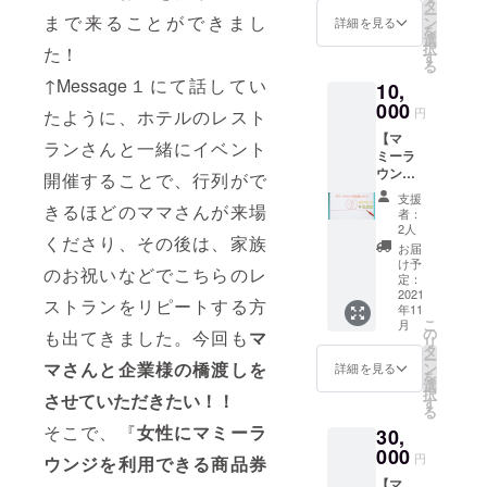
謝の気
タ
ー
持ちを
まで来ることができまし
ン
詳細を見る
を
込めて
選
択
た！
お礼
す
る
メール
↑Message１にて話してい
10,
をお送
りさせ
000
円
たように、ホテルのレスト
ていた
【マ
だきま
ランさんと一緒にイベント
ミーラ
す。
ウンジ
開催することで、行列がで
を応
支援
援！】
きるほどのママさんが来場
者：
こちら
2人
くださり、その後は、家族
の応援
お届
購入し
け予
のお祝いなどでこちらのレ
ていた
定：
だいた
2021
ストランをリピートする方
年11
方へ
こ
月
は、 感
の
も出てきました。今回も
マ
リ
謝の気
タ
ー
持ちを
マさんと企業様の橋渡しを
ン
詳細を見る
を
込めて
選
択
させていただきたい！！
お礼
す
る
メール&
そこで、『
女性にマミーラ
30,
動画
メッ
000
円
ウンジを利用できる商品券
セージ
【マ
をお送