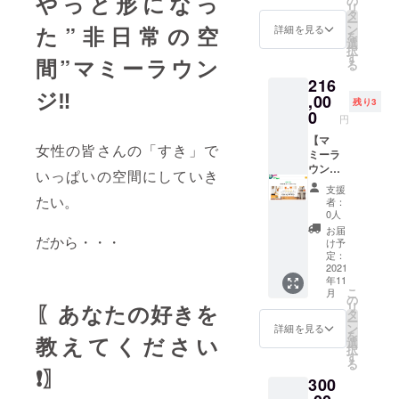
やっと形になっ
の
リ
女性が
様が足
名、匿
ししま
タ
ー
ター
を運ん
名）を
す。
ン
た”非日常の空
詳細を見る
を
ゲット
でくだ
記入お
Instagr
選
択
層の企
さりま
願いい
amにて
す
間”マミーラウン
る
業様に
す。 ラ
たしま
こちら
216
おすす
ンチを
す。備
のリ
ジ‼️
めで
食べな
,00
考欄へ
ターン
残り3
す。
がら、
記載が
ご購入
0
円
（100
ママ友
ない場
いただ
個/月）
同士お
【マ
合は、
いた方
女性の皆さんの「すき」で
通常
茶をし
ミーラ
掲載が
のネー
10,000
なが
ウンジ
できま
ムを感
いっぱいの空間にしていき
円/月
ら、 そ
HPバ
せんの
謝の気
支援
×12ヶ
んな空
ナー掲
でご了
持ちを
たい。
者：
月
間にて
載】
承下さ
込めて
0人
50%off
企業様
月５０
い。
掲載さ
お届
にて配
の動画
０名の
だから・・・
せてい
け予
布させ
を放映
お客様
ただき
定：
ていた
いたし
が足を
2021
ます。
年11
だきま
ます。
運んで
必須）
こ
月
す。
5分ほど
くださ
備考欄
の
リ
〖あなたの好きを
の動画
りま
に掲載
タ
ー
データ
す。
名（個
ン
詳細を見る
を
教えてください
をご用
育児中
人名、
選
択
意くだ
の女性
企業
す
る
さい。
やこれ
名、匿
❗️〗
300
育児中
から起
名）を
の女性
業を考
記入お