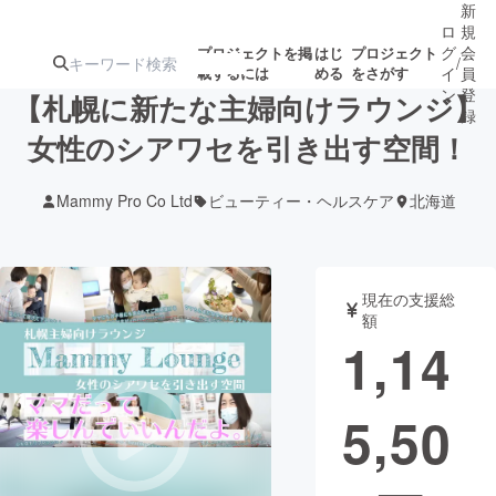
新
ロ
規
グ
会
プロジェクトを掲
はじ
プロジェクト
/
載するには
める
をさがす
イ
員
ン
登
【札幌に新たな主婦向けラウンジ】
録
女性のシアワセを引き出す空間！
人気のプロ
注目のリ
注目の新着プロ
募集終了が近いプ
もうすぐ公開
Mammy Pro Co Ltd
ビューティー・ヘルスケア
北海道
ジェクト
ターン
ジェクト
ロジェクト
されます
アート・写真
音楽
現在の支援総
額
1,14
テクノロジー・ガジェット
ゲーム・サ
5,50
映像・映画
書籍・雑誌
ビジネス・起業
チャレンジ