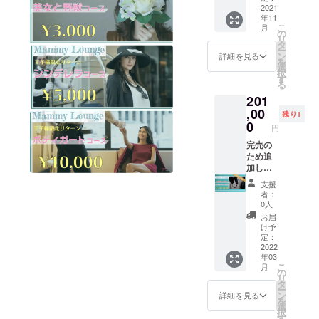
だいた
2021
年11
方へ
こ
月
は、 感
の
リ
謝の気
タ
ー
持ちを
ン
詳細を見る
を
込めて
選
択
お礼
す
る
メール&
201
ママ
Navi親
,00
残り1
子カ
0
円
フェ
W18に
完売の
てお名
ため追
前掲載
加しま
させて
した。
支援
いただ
【企業
者：
きま
様向け
0人
す。 ※
プロ
お届
掲載名
モー
け予
を備考
ション
定：
欄へ記
ビデオ
2022
年03
入お願
制作、
こ
月
いいた
テーマ
の
リ
しま
ソング
タ
ー
す。
作曲】
ン
詳細を見る
を
（会社
札幌近
選
択
名、匿
郊限
す