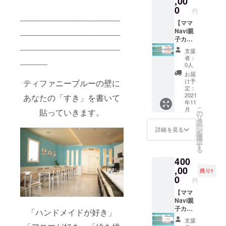
,00
やこれ
えてい
願いい
0
円
から起
る女性
______________________
たしま
業を考
がター
【ママ
す。備
______________________
えてい
ゲット
Navi親
考欄へ
る女性
層の方
子カ
記載が
______________________
がター
におす
フェ紹
ない場
支援
ゲット
すめの
介動画
合は、
者：
______
層の方
バナー
エンド
掲載が
0人
におす
掲載で
ロール
できま
お届
すめで
す。
掲載】
せんの
け予
ティファニーブルーの壁に
す。
通常
毎月
でご了
定：
通常
20,000
500名ほ
2021
承下さ
あなたの「すき」を書いて
年11
20,000
円/月
どの来
い。
こ
月
貼っていきます。
円/月
×12ヶ月
客数の
の
リ
×12ヶ月
＝24万
ある、
タ
ー
＝24万
円を ク
ママ
ン
詳細を見る
を
円を ク
ラウド
Navi親
選
択
ラウド
ファン
子カ
す
る
ファン
ディン
フェの
400
ディン
グ特別
紹介動
グ特別
価格
画にて
,00
残り1
価格
10%OF
スポン
0
円
10%OF
F。
サー様
F。
掲載月
として
【ママ
掲載月
より
「エン
Navi親
より
12ヶ月
ドロー
子カ
「ハンドメイドが好き」
12ヶ月
間掲載
ル」掲
フェ紹
支援
間掲載
させて
載させ
介動画