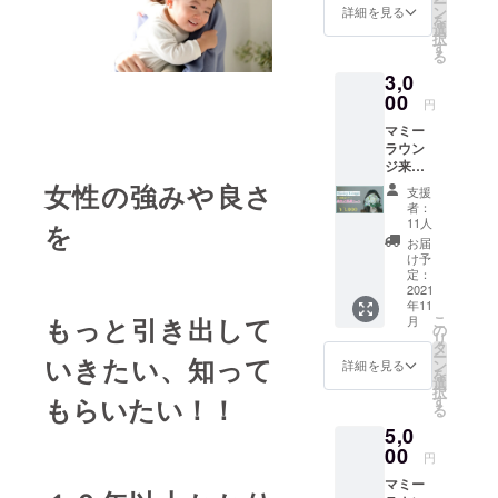
4月30日
ー
を除
ロ
知って
ン
スを用
詳細を見る
デザイ
ます。
（日祝
を
く） ・
デュー
おけば
選
意して
ンも提
ご予約
を除
択
受け渡
スして
起業の
す
おりま
案して
をして
く） ・
る
し方
いる実
心配も
す。 冬
いただ
からの
受け渡
法：来
3,0
力派藤
軽くな
休みの
けま
ご来店
し方
店時に
田が、
00
りま
自由研
す。 ⬜︎
円
をおす
法：来
お名前
今回の
す。 数
修にも
アイ
すめし
店時に
をお伺
マミー
クラウ
字が苦
お役立
ラッ
ており
お名前
いいた
ラウン
ドファ
手な人
てくだ
シュ
ます。
をお伺
しま
ジ来店
ンディ
にもお
さい。
&Class
※託児ご
いいた
す。店
した女
ング特
女性の強みや良さ
すすめ
１組
y 現
支援
予約必
しま
頭にて
性へプ
別レシ
のセミ
＝大人1
者：
在、
須で
す。店
商品券
レゼン
ピを作
ナー動
11人
人、子
を
オープ
す。 ・
頭にて
をお渡
トでき
りまし
画をお
ども1人
お届
ン準備
有効期
商品券
しいた
るリ
た！ 子
送りし
け予
4組限定
中。開
限：
をお渡
しま
ターン
どもも
定：
ます。
のイベ
店次第
2021年
しいた
す。
【美女
2021
食べれ
APクリ
ントと
こちら
11月16
しま
年11
と野獣
るスパ
エイ
なりま
でもご
日〜
こ
もっと引き出して
す。
月
コー
イスカ
の
ショ
す。 2
利用い
2022年
リ
ス
レーレ
タ
ン
回開催
ただけ
4月30日
ー
いきたい、知って
3000
シピを
ン
コーチ
詳細を見る
予定で
ます。
（日祝
を
円】 カ
動画で
選
型税理
す。
ご予約
を除
択
フェ・
お送り
す
もらいたい！！
士 花
をして
く） ・
る
ネイ
いたし
田和政
からの
受け渡
5,0
ル・リ
ます。
https://
ご来店
し方
ラク
00
そし
www.ap
円
をおす
法：来
ゼー
て、 新
creatio
すめし
店時に
マミー
ション
篠津に
n.jp
ており
お名前