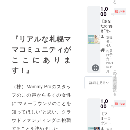
る
名、団
定。
1,0
体名、
3分ほど
残り46
個人名
の企業
00
円
など）
様用の
【あな
2021年
プロ
たの”好
12月末
モー
き”を教
まで、
ション
えてく
掲載さ
ビデオ
『リアルな札幌マ
支援
ださ
せてい
制作を
者：
い】 マ
ただき
しま
4人
マコミュニティが
ミーラ
ます。
す。 北
お届
ウンジ
海道出
け予
ここにありま
は、幸
身のシ
定：
せで
2021
ンガー
年11
いっぱ
す！』
ソング
こ
月
いの空
ライ
の
リ
間にし
ター。
タ
ー
ていき
現代社
ン
詳細を見る
を
（株）Mammy Proのスタッ
ます。
会に生
選
択
写真
きる若
す
る
フのこの声から多くの女性
のよう
者”を
1,0
にティ
テーマ
に”マミーラウンジのことを
残り32
ファ
00
にオリ
円
ニーブ
ジナル
知ってほしい”と思い、クラ
【マ
ルーの
楽曲を
ミーラ
壁に貼
歌う 舜
ウドファンディングに挑戦
ウンジ
り付け
将-
オリジ
することを決めました。
て、 幸
SHUNS
支援