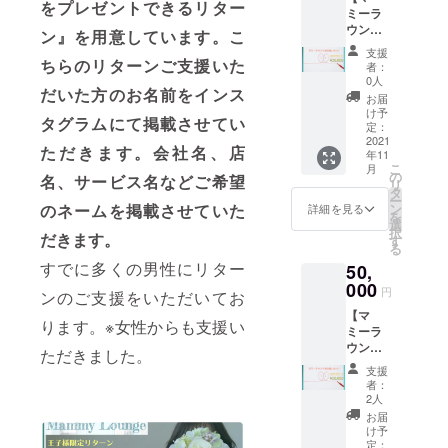
をプレゼントできるリター
ミーラ
りさせ
ウンジ
ていた
ン』を用意しています。こ
を応
だきま
支援
援！】
す。
ちらのリターンご支援いた
者：
こちら
0人
だいた方のお名前をインス
の応援
お届
購入し
け予
タグラムにて掲載させてい
ていた
定：
だいた
2021
ただきます。会社名、店
年11
方へ
こ
月
は、 感
の
名、サービス名などご希望
リ
謝の気
タ
ー
持ちを
ン
のネームを掲載させていた
詳細を見る
を
込めて
選
択
お礼
だきます。
す
る
メール&
すでに多くの男性にリター
50,
改装後
の報告
000
円
ンのご支援をいただいてお
動画を
【マ
お送り
ります。※女性からも支援い
ミーラ
させて
ウンジ
いただ
ただきました。
を応
きま
支援
援！】
す。
者：
こちら
2人
の応援
お届
購入し
け予
ていた
定：