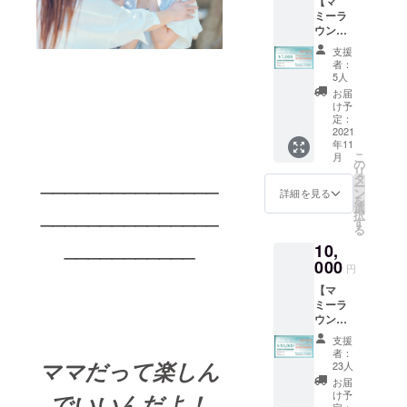
【マ
ドリン
rvices/r
ミーラ
ク２杯
elaxatio
ウンジ
ご提供
n-salon/
全店舗
いたし
揉み
支援
で使え
ます。
ほぐ
者：
る商品
※累計の
し、
5人
券&親子
ご利用
フェイ
お届
カフェ
となり
シャル
け予
W18ド
ます。
定：
エス
リンク3
2021
⬜︎マ
テ、産
年11
杯】
マNavi
後の骨
こ
月
⬜︎ママ
親子カ
の
盤矯正
リ
_______________
Navi親
フェ
タ
などを
ー
子カ
W18
ン
中心に
詳細を見る
を
フェ
https://
_______________
選
施術し
択
W18
www.m
す
ます。
る
https://
amana
⬜︎ネイル
___________
10,
www.m
vi.tv/se
サロン
amana
000
rvices/
&Class
円
vi.tv/se
cafe
y
【マ
rvices/
ラン
https://
ミーラ
cafe
チ、ド
www.m
ウンジ
ラン
リン
amana
全店舗
チ、ド
ク、パ
vi.tv/se
支援
で使え
リン
フェな
rvices/
者：
る商品
ママだって楽しん
ク、パ
どが楽
23人
nail-
券&親子
フェな
しめま
salon/
お届
カフェ
どが楽
す。 ⬜︎
け予
でいいんだよ！
子育
W18ド
定：