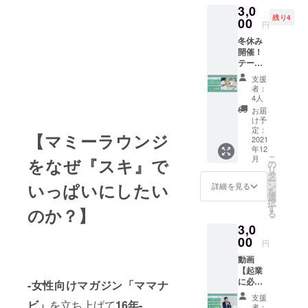
⬜︎ネイル
&Class
からの
3,0
www.m
www.m
サロン
y
ご来店
残り4
amana
00
amana
&Class
https://
円
をおす
vi.tv/se
vi.tv/se
y
www.m
すめし
冬休み
rvices/
rvices/r
https://
amana
ており
開催！
cafe
elaxatio
www.m
vi.tv/se
ます。
テーブ
ラン
n-salon/
amana
rvices/
※託児ご
ルマ
チ、ド
揉み
vi.tv/se
nail-
支援
予約必
ナー講
リン
ほぐ
rvices/
者：
salon/
須で
習会。
ク、パ
し、
4人
nail-
子育
す。 ・
【親子
フェな
フェイ
salon/
お届
てして
有効期
で楽し
どが楽
シャル
け予
子育
ても邪
限：
むテー
しめま
定：
エス
てして
魔にな
2021年
【マミーラウンジ
ブルマ
2021
す。 ⬜︎
テ、産
ても邪
らない
11月16
年12
ナー】
リラク
後の骨
魔にな
ような
日〜
こ
月
をなぜ『スキ』で
ランチ&
ゼー
の
盤矯正
らない
デザイ
2022年
リ
ワイン
ション
タ
などを
ような
ンも提
4月30日
ー
（お子
サロン
いっぱいにしたい
ン
中心に
詳細を見る
デザイ
案して
（日祝
を
様はぶ
&Class
選
施術し
ンも提
いただ
を除
択
どう
y
す
ます。
案して
のか？】
けま
く） ・
る
ジュー
https://
⬜︎ネイル
いただ
す。 ⬜︎
受け渡
3,0
ス）付
www.m
サロン
けま
アイ
し方
き。
00
amana
&Class
す。 ⬜︎
円
ラッ
法：来
12月２
vi.tv/se
y
アイ
シュ
店時に
動画
回開催
rvices/r
https://
ラッ
&Class
お名前
【起業
予定。
elaxatio
www.m
シュ
y 現
をお伺
に必要
開催1ヶ
-女性向けマガジン「ママナ
n-salon/
amana
&Class
在、
いいた
なお金
月前に
揉み
vi.tv/se
y 現
支援
オープ
しま
の話セ
ビ」
を立ち上げて
16年-
日程お
ほぐ
rvices/
者：