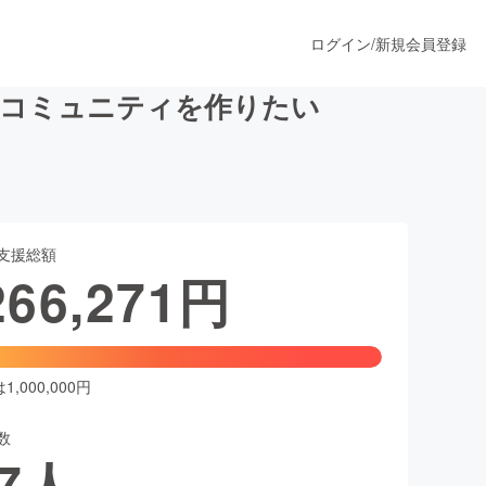
ログイン
/
新規会員登録
いコミュニティを作りたい
うすぐ公開されます
支援総額
プロダクト
266,271
円
ファッション
スポーツ
,000,000円
数
ア
ソーシャルグッド
7
人