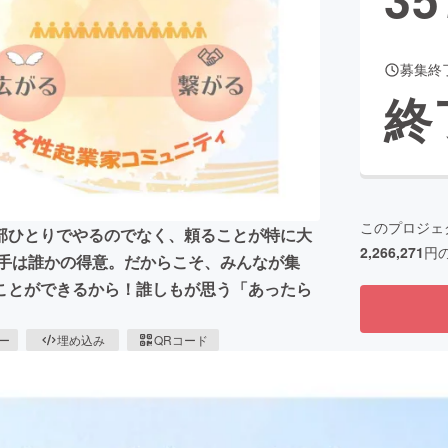
募集終
CAMPFIRE for Social Good
CAMPFIRE Creation
終
CAMPFIREふるさと納税
machi-ya
コミュニティ
このプロジェ
部ひとりでやるのでなく、頼ることが特に大
2,266,271
円
苦手は誰かの得意。だからこそ、みんなが集
ことができるから！誰しもが思う「あったら
ピー
埋め込み
QRコード