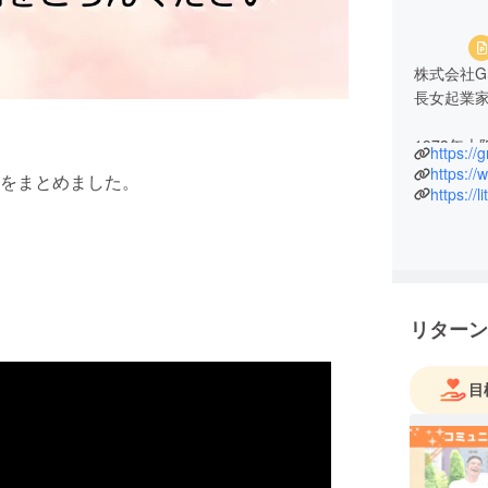
株式会社G
長女起業
1973年
https:/
大手損害
https:/
をまとめました。
績で独立。
https://
になる。自
済。
自分らし
える講師
リターン
ント研修
現在は、
目
トに、女性
ミー」を
著書に『ド 