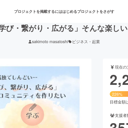
プロジェクトを掲載するには
はじめる
プロジェクトをさがす
学び・繋がり・広がる」そんな楽し
sakimoto masatoshi
ビジネス・起業
注目のリターン
注目の新着プロジェクト
募集終了が近いプロジェクト
も
現在の
音楽
舞台・パフォーマンス
2,
ゲーム・サービス開発
フード・飲食店
226%
書籍・雑誌出版
アニメ・漫画
目標金額は1
支援者
チャレンジ
ビューティー・ヘルスケ
35