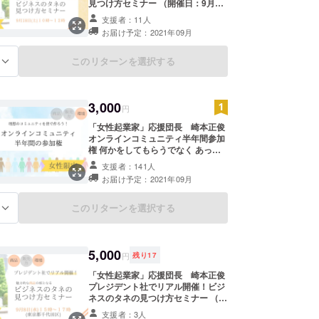
見つけ方セミナー （開催日：9月18
ADOKAWA) がある。
日(土) 10:00〜＠オンライン） ／ コ
支援者：11人
ミュニティ参加権のみのリターンを
お届け予定：2021年09月
購入された方、 グルコンや販売力セ
ミナーのリターンを購入された方限
定のリターンです ＼ 起業したいけ
このリターンを選択する
る
ど不安、 何していいかわからないあ
なたへ 「自分らしさ」と「強み」
「才能」を活用し ”スグに
3,000
成功できる” ビジネスのタネの見
円
つけ方セミナー セミナーに参加する
「女性起業家」応援団長 崎本正俊
『５つのメリット』はこちら ↓ ↓
オンラインコミュニティ半年間参加
↓ ①あなたに合った起業・副業の進
権 何かをしてもらうでなく あった
め方が明確になる ②売り方も学べる
らいいなを「みんなで作りたい」 だ
ので、予想よりも早くビジネスが進
支援者：141人
から、ぜひ仲間になってください 僕
む ③自分の強みが分かり、お客様に
お届け予定：2021年09月
の作りたいコミュニティで大切にし
商品の魅力が伝わる ④時間コストが
たいことは３つ １、学ぶ場でなく、
軽減される ⑤同じ境遇の仲間ができ
与える場 ２、繋がれたらでなく、自
このリターンを選択する
る このセミナーは、 大手出版社の
る
分から積極的に繋がっていく ３、自
プレジデント社との共催セミナーで
己肯定感はあげるのもでなく、上が
す！ 今回、特別開催ですので、ぜひ
るもの みんなが集まって、一人一人
ご参加くださいね！ ★楽しく、笑い
ができることをやったら、 すごいこ
5,000
ながら学べます★
円
残り
17
とができるって信じてるねん 誰かが
ーーーーーーーーーーーーーーーー
やってくれるのを待つ 依存体質では
「女性起業家」応援団長 崎本正俊
ーーー 【女性限定のリターンです】
自由になれない だけど、真に自立し
プレジデント社でリアル開催！ビジ
◆開催日程 9月18日(土) 10:00〜
たもの同士であれば 相乗効果が発揮
ネスのタネの見つけ方セミナー （開
12:00 ◆開催場所 オンラインにて開
される ひとりではできないことが
催日：9月8日(水) 15:00〜@東京）
催します 《重要》 半年間のオンラ
支援者：3人