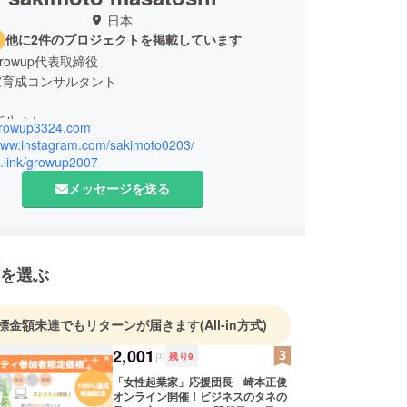
日本
他に2件のプロジェクトを掲載しています
rowup代表取締役
家育成コンサルタント
大阪生まれ。
/growup3324.com
保険会社に代理店研修生として入社し全国トップ成
/www.instagram.com/sakimoto0203/
やりたいことがわからず、結果的に借金2000万円
lit.link/growup2007
信を取り戻すために返済を決意して10カ月で完
メッセージを送る
く生きること、他人の人生に本気になる生き方を伝
として活動を開始。新人研修、営業研修、マネジメ
を選ぶ
を行う。
「女性の社会的地位の向上に貢献する」をコンセプ
標金額未達でもリターンが届きます
(All-in方式)
起業家のビジネスを応援する「Growupアカデ
2,001
円
残り
9
展開。
「女性起業家」応援団長 崎本正俊
オンライン開催！ビジネスのタネの
M なあなたが人生を 100 倍楽しくする 100 の