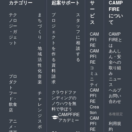
カテゴリー
起案サポート
サ
CAMP
ー
FIRE
テク
ま
プ
ス
ビ
につい
ノロ
ち
ロ
タ
ス
て
ジー
づ
ジ
ッ
・ガ
く
ェ
フ
CAM
CAMP
ジェ
り
ク
に
PFI
FIREと
ット
・
ト
相
RE
は
地
を
談
CAM
あんし
域
作
す
PFI
ん・安
活
る
る
RE
全への
性
資
コ
取り組
化
料
ミュ
み
プロ
音
請
ニ
ニュー
ダク
楽
求
ティ
ス
ト
CAM
ヘルプ
クラウドファ
フー
チ
PFI
お問い
ンディングの
ド・
ャ
RE
合わせ
ノウハウを無
飲食
レ
Crea
料で学ぼう
店
ン
tion
各種規定
CAMPFIRE
ジ
CAM
アカデミー
アニ
ス
利用規
PFI
メ・
ポ
約
RE
漫画
ー