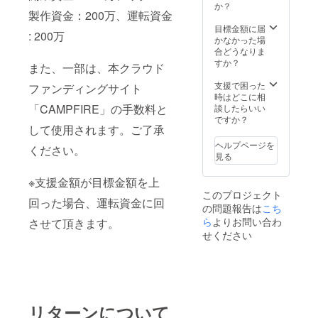
ザイン
か？
い。その他衣服
下さ
望の方
クーポ
製作資金：200万、運転資金
は「届
(パンツ等)はフ
い。 ※
は、サ
ンは
いてか
目標金額に届
リーサイズとな
その他
イズ選
『2022
: 200万
らのお
かなかった場
ります。 ※その
サイズ
択画面
年4月
楽し
合どうなりま
他サイズをご希
をご希
にて
中』に
み！」
すか？
望の方は、サイ
望の方
「その
また、一部は、本クラウド
支援者
です。
ズ選択画面にて
は、サ
他」を
様へ一
福袋感
支援で困った
「その他」を選
イズ選
ファンディングサイト
選択し
斉配布
覚でお
時はどこに相
択してくださ
択画面
てくだ
いたし
楽しみ
「CAMPFIRE」の手数料と
談したらいい
い。後日メール
にて
さい。
ます。
頂けた
ですか？
にてご希望サイ
「その
後日
ご利用
して使用されます。ご了承
らと思
ズの確認を致し
他」を
メール
期限は
いま
ます。 ※商品
選択し
にてご
ヘルプページを
『2023
ください。
す。 衣
(色・デザインを
てくだ
希望サ
見る
年4月末
服に限
含む)の指定不
さい。
イズの
日』の1
らず、
可。 ※クーポン
後日
確認を
※支援金額が目標金額を上
年間と
オリジ
はネットショッ
メール
致しま
なりま
このプロジェクト
ナルの
プサイト
にてご
す。 ※
回った場合、運転資金に回
す。利
の問題報告は
こち
アクセ
「STORES(スト
希望サ
商品
用回数1
ら
よりお問い合わ
サ
させて頂きます。
アーズ)」から当
イズの
(色・デ
枚につ
リー・
ブランド商品を
確認を
せください
ザイン
き1度の
バッ
ご購入頂く際に
致しま
を含む)
みとな
グ・
のみご利用頂け
す。 ※
の指定
りま
グッズ
ます。他社・そ
商品
不可。
す。 ※
等も販
の他サイトでの
(色・デ
※クーポ
ご支援
売して
ご利用は頂けま
ザイン
ンは
者一人
いく予
せん。 ※クーポ
を含む)
ネット
一人に
リターンについて
定で
ンは『2022年4
の指定
ショッ
個別で