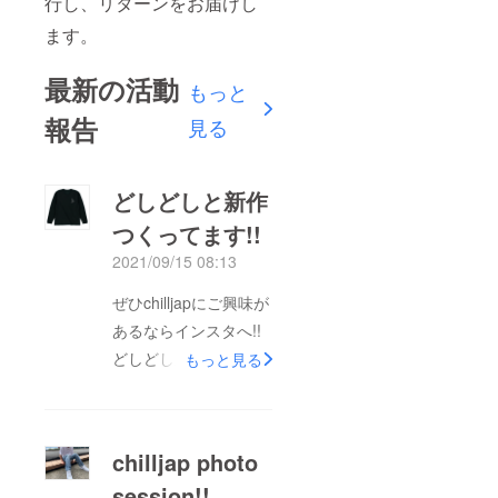
行し、リターンをお届けし
ます。
最新の活動
もっと
報告
見る
どしどしと新作
つくってます!!
2021/09/15 08:13
ぜひchilljapにご興味が
あるならインスタへ!!
どしどし新作を作って
もっと見る
います!!リターンにも
沢山含まれますのでぜ
ひ見ていってくださ
chilljap photo
い!!
session!!