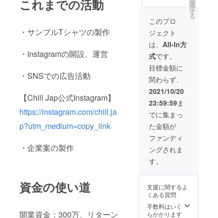
を
これまでの活動
のTシャ
選
『Chill Japの商
クーポ
バッ
の指定
択
ツ2枚、
す
品¥50000分の詰
ン』を
グ・
不可。
る
定価
め合せ』『東海
ご提供
このプロ
グッズ
※クーポ
9000円
地方の特産物
させて
等も販
ンは
・サンプルTシャツの製作
ジェクト
で販売
¥30000分の詰め
頂きま
売して
ネット
予定の
合せ』をご提供
す。 T
は、
All-In方
いく予
ショッ
パー
させて頂きま
シャツ
定で
・Instagramの開設、運営
プサイ
式
です。
カー2枚
す。 詰め合せの
等のデ
す。
ト
と、オ
内容は「届いて
ザイン
目標金額に
様々な
「STOR
リジナ
からのお楽し
は「届
・SNSでの広告活動
商品に
ES(スト
関わらず、
ルス
み！」です。 福
いてか
クーポ
アー
テッ
袋感覚でお楽し
らのお
2021/10/20
ンをご
ズ)」か
【Chill Jap公式Instagram】
カー1
み頂けたらと思
楽し
利用し
ら当ブ
23:59:59
ま
枚、
います。 衣服に
み！」
て頂け
ランド
https://instagram.com/chill.ja
Chill
限らず、オリジ
です。
でに集まっ
たらと
商品を
Japでご
ナルのアクセサ
福袋感
思いま
ご購入
p?utm_medium=copy_link
た金額が
利用頂
リー・バッグ・
覚でお
す。 ※
頂く際
ける
グッズ等も販売
楽しみ
ファンディ
サイズ
にのみ
『¥250
していく予定で
頂けた
の指定
・企業案の製作
ご利用
ングされま
00分の
す。様々な商品
らと思
可。
頂けま
クーポ
にクーポンをご
いま
す。
M~2XL
す。他
ン』を
利用して頂けた
す。 ※
の中か
社・そ
ご提供
らと思います。
サイズ
ら選択
の他サ
させて
資金の使い道
※Tシャツ・ロン
の指定
下さ
イトで
支援に関するよ
頂きま
グTシャツ・パー
可。
い。 ※
のご利
くある質問
す。 T
カーのサイズ指
M~2XL
その他
用は頂
シャツ
手数料はいく
定可。M~2XLの
の中か
サイズ
けませ
開業資金：300万、リターン
等のデ
らかかります
中から選択下さ
ら選択
をご希
ん。 ※