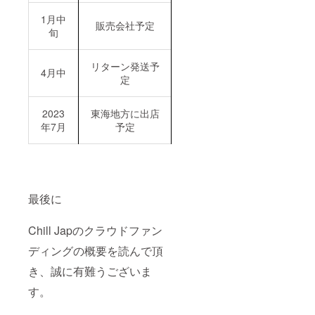
年4月末
日』の1
1月中
販売会社予定
年間と
旬
なりま
す。利
用回数1
リターン発送予
4月中
枚につ
定
き1度の
みとな
りま
2023
東海地方に出店
す。 ※
年7月
予定
ご支援
者一人
一人に
個別で
クーポ
ンコー
ドを郵
最後に
送にて
お送り
Chill Japのクラウドファン
いたし
ます。
ディングの概要を読んで頂
当ブラ
ンド商
き、誠に有難うございま
品をご
購入頂
す。
く際
に、