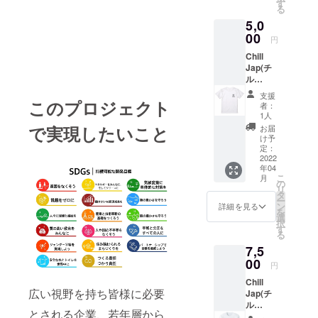
ツを1枚
けたら
す
る
と、オ
と思い
5,0
リジナ
ます。
ルス
00
※クーポ
円
テッ
ンは
Chill
カーを1
ネット
Jap(チ
枚ご提
ショッ
ル
供致し
プサイ
ジャッ
ます。
ト
支援
プ)オリ
このプロジェクト
「Tシャ
「STOR
者：
ジナルT
ツのデ
ES(スト
1人
シャツ&
ザイン
アー
で実現したいこと
お届
オリジ
は届い
ズ)」か
け予
ナルス
てから
定：
ら当ブ
テッ
2022
のお楽
ランド
年04
カー&
し
商品を
こ
月
クーポ
み！」
の
ご購入
リ
ン 定価
です。
タ
頂く際
ー
4000円
福袋感
ン
にのみ
詳細を見る
を
で販売
覚でお
選
ご利用
択
予定のT
楽しみ
す
頂けま
る
シャツ
頂けた
す。他
7,5
を1枚
らと思
社・そ
と、オ
00
いま
の他サ
円
リジナ
す。 ※
イトで
Chill
ルス
サイズ
のご利
広い視野を持ち皆様に必要
Jap(チ
テッ
の指定
用は頂
ル
カーを1
可。
けませ
とされる企業、若年層から
ジャッ
枚、