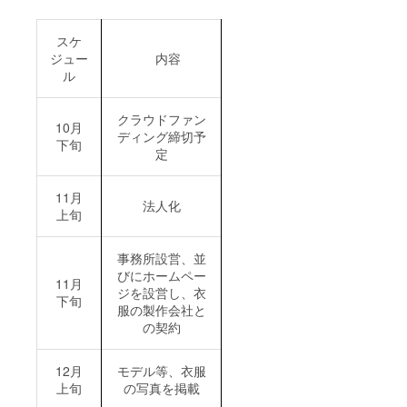
ランド
ンコー
ます。
商品を
ドを郵
当ブラ
ご購入
送にて
ンド商
スケ
頂く際
お送り
品をご
ジュー
内容
にのみ
いたし
購入頂
ル
ご利用
ます。
く際
頂けま
当ブラ
に、
す。他
ンド商
クーポ
クラウドファン
社・そ
品をご
ンコー
10月
ディング締切予
の他サ
購入頂
ドを入
下旬
イトで
定
く際
力する
のご利
に、
事で
用は頂
クーポ
クーポ
けませ
11月
ンコー
ンをご
法人化
ん。 ※
ドを入
利用頂
上旬
クーポ
力する
けま
ンは
事で
す。 ※
『2022
クーポ
クーポ
事務所設営、並
年4月
ンをご
ンの換
びにホームペー
中』に
11月
利用頂
金は承
ジを設営し、衣
支援者
けま
下旬
り致し
服の製作会社と
様へ一
す。 ※
かねま
斉配布
の契約
クーポ
す。
いたし
ンの換
ます。
金は承
ご利用
12月
モデル等、衣服
り致し
期限は
かねま
上旬
の写真を掲載
『2023
す。