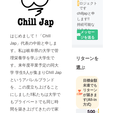
ロジェクト
です
chilljapと申
します!!
持続可能な
社会のため
メッセー
はじめまして！「Chill
に!!
ジを送る
Jap」代表の中前と申しま
す。私は岐阜県の大学で管
理栄養学を学ぶ大学生で
リターンを
す。来年度卒業予定の同大
選ぶ
学 学生5人が集まりChill Jap
というアパレルブランド
目標金額
未達でも
を、この度立ち上げること
リターン
にしました‼︎私たちは大学で
が届きま
す
(All-in
もプライベートでも同じ時
方式)
間を築き上げてきたので家
500
円