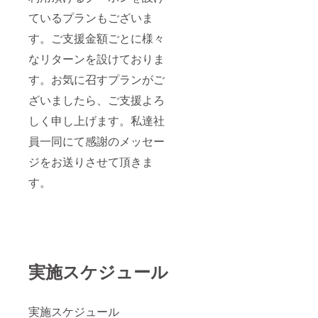
選択し
ンは
様へ一
す。
ているプランもございま
てくだ
『2022
斉配布
さい。
年4月
いたし
す。ご支援金額ごとに様々
後日
中』に
ます。
メール
支援者
ご利用
なリターンを設けておりま
にてご
様へ一
期限は
希望サ
斉配布
『2023
す。お気に召すプランがご
イズの
いたし
年4月末
確認を
ます。
ざいましたら、ご支援よろ
日』の1
致しま
ご利用
年間と
す。 ※
しく申し上げます。私達社
期限は
なりま
商品
『2023
す。利
員一同にて感謝のメッセー
(色・デ
年4月末
用回数1
ザイン
日』の1
枚につ
ジをお送りさせて頂きま
を含む)
年間と
き1度の
の指定
なりま
みとな
す。
不可。
す。利
りま
※クーポ
用回数1
す。 ※
ンは
枚につ
ご支援
ネット
き1度の
者一人
ショッ
みとな
一人に
プサイ
りま
個別で
ト
す。 ※
クーポ
実施スケジュール
「STOR
ご支援
ンコー
ES(スト
者一人
ドを郵
アー
一人に
送にて
ズ)」か
個別で
お送り
実施スケジュール
ら当ブ
クーポ
いたし