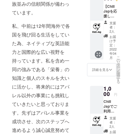
族並みの信頼関係が備わっ
【Chill
Japを応
ています。
援した
い！と
支援
私、中前は12年間海外で各
いう方
者：
向け】
2人
国を飛び回る生活をしてい
ただた
お届
だ
け予
た為、ネイティブな英語能
『Chill
定：
Jap』を
2022
力と国際的な広い視野を
年04
応援し
こ
月
たい！
の
持っています。私を含め一
リ
という
タ
ー
お気持
同の強みである「栄養」の
ン
詳細を見る
を
ちの方
選
択
知識と個人のスキルを大い
はこち
す
る
らから
に活かし、将来的にはアパ
1,0
お選び
くださ
00
円
レル以外の事業にも挑戦し
い。リ
Chill
ターン
ていきたいと思っておりま
Japでご
関係な
利用頂
く支援
す。先ずはアパレル事業を
ける
してい
支援
『¥1,50
成功させ、次のステップへ
ただけ
者：
0分の
る方に
2人
進めるよう誠心誠意努めて
クーポ
向けた
お届