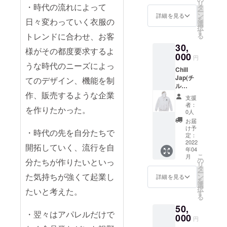
ザイン
個別で
リ
テッ
・時代の流れによって
て頂き
タ
らず、
を含む)
クーポ
ー
カー&
ます。
ン
オリジ
詳細を見る
の指定
ンコー
を
日々変わっていく衣服の
クーポ
Tシャツ
選
ナルの
不可。
ドを郵
択
ン 定価
等のデ
す
アクセ
送にて
トレンドに合わせ、お客
る
6000円
ザイン
サ
お送り
30,
で販売
は「届
リー・
様がその都度要求するよ
いたし
予定の
000
いてか
バッ
円
ます。
ロングT
らのお
グ・
うな時代のニーズによっ
当ブラ
Chill
シャツ
楽し
グッズ
ンド商
Jap(チ
を1枚、
てのデザイン、機能を制
み！」
等も販
品をご
ル
定価
です。
売して
購入頂
ジャッ
作、販売するような企業
4000円
福袋感
いく予
支援
く際
プ)オリ
で販売
覚でお
定で
者：
に、
を作りたかった。
ジナルT
予定のT
楽しみ
0人
す。
クーポ
シャ
シャツ
頂けた
様々な
お届
ンコー
ツ・ロ
を1枚
らと思
け予
商品に
ドを入
・時代の先を自分たちで
ングT
と、オ
定：
いま
クーポ
力する
シャ
2022
リジナ
す。 ※
ンをご
開拓していく、流行を自
事で
年04
ツ・
ルス
サイズ
利用し
クーポ
こ
月
パー
テッ
の
の指定
分たちが作りたいといっ
て頂け
ンをご
リ
カー&オ
カーを1
タ
可。
たらと
利用頂
ー
リジナ
た気持ちが強くて起業し
枚、
ン
M~2XL
詳細を見る
思いま
けま
を
ルス
Chill
選
の中か
す。 ※
す。 ※
択
たいと考えた。
テッ
Japでご
す
ら選択
サイズ
クーポ
る
カー&
利用頂
下さ
の指定
ンの換
50,
クーポ
ける
い。 ※
可。
金は承
・翌々はアパレルだけで
ン 定価
000
『¥300
その他
M~2XL
円
り致し
6000円
0分の
サイズ
の中か