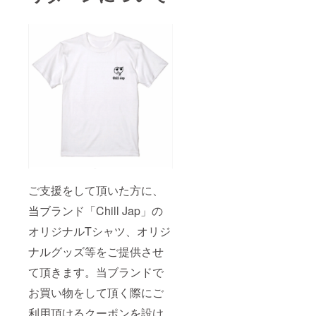
す。
月中』に支援者
不可。
プサイ
クーポ
様々な
様へ一斉配布い
※クーポ
ト
ンコー
商品に
たします。ご利
ンは
「STOR
ドを郵
クーポ
用期限は『2023
ネット
ES(スト
送にて
ンをご
年4月末日』の1
ショッ
アー
お送り
利用し
年間となりま
プサイ
ズ)」か
いたし
て頂け
す。利用回数1枚
ト
ら当ブ
ます。
たらと
につき1度のみと
「STOR
ランド
当ブラ
思いま
なります。 ※ご
ES(スト
商品を
ンド商
す。 ※
支援者一人一人
アー
ご購入
品をご
サイズ
に個別でクーポ
ズ)」か
頂く際
購入頂
の指定
ンコードを郵送
ら当ブ
にのみ
く際
可。
にてお送りいた
ランド
ご利用
に、
M~2XL
します。当ブラ
商品を
頂けま
クーポ
の中か
ンド商品をご購
ご購入
す。他
ンコー
ら選択
入頂く際に、
頂く際
社・そ
ドを入
下さ
クーポンコード
にのみ
の他サ
ご支援をして頂いた方に、
力する
い。 ※
を入力する事で
ご利用
イトで
事で
その他
当ブランド「Chill Jap」の
クーポンをご利
頂けま
のご利
クーポ
サイズ
用頂けます。 ※
す。他
用は頂
ンをご
オリジナルTシャツ、オリジ
をご希
クーポンの換金
社・そ
けませ
利用頂
望の方
は承り致しかね
の他サ
ん。 ※
けま
ナルグッズ等をご提供させ
は、サ
ます。
イトで
クーポ
す。 ※
イズ選
のご利
ンは
クーポ
て頂きます。当ブランドで
択画面
用は頂
『2022
ンの換
にて
けませ
年4月
お買い物をして頂く際にご
金は承
「その
ん。 ※
中』に
り致し
他」を
クーポ
利用頂けるクーポンを設け
支援者
かねま