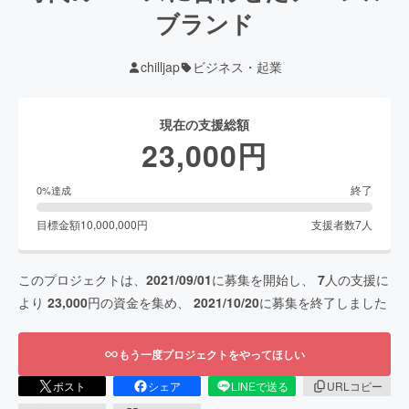
ブランド
chilljap
ビジネス・起業
現在の支援総額
23,000
円
終了
0
%達成
目標金額
10,000,000
円
支援者数
7
人
このプロジェクトは、
2021/09/01
に募集を開始し、
7
人の支援に
より
23,000
円の資金を集め、
2021/10/20
に募集を終了しました
もう一度プロジェクトをやってほしい
ポスト
シェア
LINEで送る
URLコピー