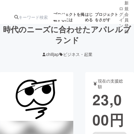
新
ロ
規
グ
会
プロジェクトを掲
はじ
プロジェクト
/
載するには
める
をさがす
イ
員
ン
登
時代のニーズに合わせたアパレルブ
録
ランド
人気のプロ
注目のリ
注目の新着プロ
募集終了が近いプ
もうすぐ公開
chilljap
ビジネス・起業
ジェクト
ターン
ジェクト
ロジェクト
されます
アート・写真
音楽
現在の支援総
額
23,0
テクノロジー・ガジェット
ゲーム・サ
00
円
映像・映画
書籍・雑誌
ビジネス・起業
チャレンジ