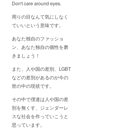
クーポ
Don't care around eyes.
ンコー
ドを入
周りの目なんて気にしなく
力する
事で
ていいという意味です。
クーポ
ンをご
利用頂
あなた独自のファッショ
けま
す。 ※
ン、あなた独自の個性を磨
クーポ
ンの換
きましょう！
金は承
り致し
かねま
また、人や国の差別、LGBT
す。
などの差別があるのが今の
世の中の現状です。
その中で僕達は人や国の差
別を無くす、ジェンダーレ
スな社会を作っていこうと
思っています。