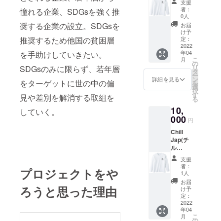
M~2XL
ん。 ※
支援
プ)オリ
Chill
の中か
クーポ
者：
憧れる企業、SDGsを強く推
ジナルT
Japでご
ら選択
0人
ンは
シャ
利用頂
下さ
奨する企業の設立。SDGsを
『2022
お届
ツ・ロ
ける
い。 ※
け予
年4月
ングT
『¥200
定：
推奨するため他国の貧困層
その他
中』に
シャツ&
2022
0分の
サイズ
支援者
年04
を手助けしていきたい。
オリジ
クーポ
をご希
様へ一
こ
月
ナルス
ン』を
の
望の方
斉配布
リ
SDGsのみに限らず、若年層
テッ
ご提供
タ
は、サ
いたし
ー
カー 定
させて
ン
イズ選
詳細を見る
ます。
をターゲットに世の中の偏
を
価6000
頂きま
選
択画面
ご利用
択
円で販
す。 T
す
にて
期限は
見や差別を解消する取組を
る
売予定
シャツ
「その
『2023
10,
のロン
のデザ
していく。
他」を
年4月末
グTシャ
000
インは
選択し
日』の1
円
ツ1枚、
「届い
てくだ
年間と
Chill
定価
てから
さい。
なりま
Jap(チ
4000円
のお楽
後日
す。利
ル
で販売
し
メール
用回数1
ジャッ
予定のT
み！」
にてご
枚につ
支援
プ)オリ
シャツ1
福袋感
希望サ
者：
き1度の
プロジェクトをや
ジナルT
枚、オ
覚でお
1人
イズの
みとな
シャ
リジナ
楽しみ
確認を
お届
りま
ツ・ロ
ろうと思った理由
ルス
頂けた
け予
致しま
す。 ※
ングT
テッ
定：
らと思
す。 ※
ご支援
シャツ&
2022
カー1枚
いま
商品
者一人
年04
オリジ
をご提
す。 衣
(色・デ
一人に
こ
月
ナルス
供させ
の
服に限