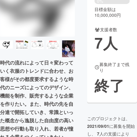
0%
目標金額は
まちづくり・地域活性化
10,000,000円
支援者数
CAMPFIRE for Social Good
CAMPFIRE Creation
7
人
CAMPFIREふるさと納税
machi-ya
コミュニティ
時代の流れによって日々変わって
募集終了まで残
り
いく衣服のトレンドに合わせ、お
終了
客様がその都度要求するような時
代のニーズによってのデザイン、
機能を制作、販売するような企業
を作りたい。また、時代の先を自
分達で開拓していき、常識といっ
このプロジェクトは、
た概念から逸脱した自由度の高い
2021/09/01
に募集を開始
思想や行動も取り入れ、若者が憧
し、
7
人の支援により
れる企業をつくっていきたい。