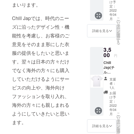
ン』と
ものに
け予
まいります。
オリジ
なりま
定：
ナルス
2022
す。後
年04
テッ
日お礼
Chill Japでは、時代のニー
こ
月
カーを
のお手
の
リ
ご提供
紙と自
タ
ズに沿ったデザイン性・機
ー
させて
社ブラ
ン
詳細を見る
を
頂きま
能性を考慮し、お客様のご
ンドの
選
択
す。 衣
ステッ
す
る
意見をそのまま形にした衣
服に限
カーを
3,5
らず、
配送さ
服の提供をしたいと思いま
オリジ
00
せて頂
円
ナルの
きま
す。翌々は日本の方々だけ
Chill
アクセ
す。
Jap(チ
サ
でなく海外の方々にも購入
ル
リー・
ジャッ
バッ
していただけるようにサー
支援
プ)オリ
グ・
者：
ジナルT
ビスの向上や、海外向け
グッズ
1人
シャツ&
等も販
お届
ファッションを取り入れ、
オリジ
売して
け予
ナルス
いく予
定：
海外の方々にも親しまれる
テッ
2022
定で
年04
カー 定
す。
ようにしていきたいと思い
こ
月
価4000
様々な
の
リ
円で販
商品に
タ
ます。
ー
売予定
ご利用
ン
詳細を見る
を
のTシャ
して頂
選
択