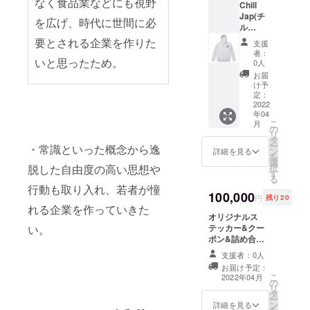
なく食品業などにも視野
かねま
Chill
で販売
クーポ
をご希
ら選択
す。
Jap(チ
予定の
ン』を
望の方
を広げ、時代に世間に必
下さ
ル
ロングT
ご提供
は、サ
い。 ※
ジャッ
シャツ1
させて
要とされる企業を作りた
イズ選
その他
支援
プ)オリ
枚、定
頂きま
択画面
者：
サイズ
ジナルT
いと思ったため。
価4000
す。 T
0人
にて
をご希
シャ
円で販
シャツ
「その
お届
望の方
ツ・ロ
売予定
等のデ
け予
他」を
は、サ
ングT
のTシャ
定：
ザイン
選択し
イズ選
シャ
2022
ツ1枚、
は「届
てくだ
択画面
年04
ツ・
定価
いてか
さい。
にて
こ
月
パー
9000円
の
らのお
後日
「その
リ
カー&オ
で販売
タ
楽し
メール
他」を
ー
・常識といった概念から逸
リジナ
予定の
ン
み！」
詳細を見る
にてご
選択し
を
ルス
パー
選
福袋感
希望サ
てくだ
択
脱した自由度の高い思想や
テッ
カー1枚
す
覚でお
イズの
さい。
る
カー&
と、オ
楽しみ
確認を
後日
行動も取り入れ、若者が憧
クーポ
100,000
リジナ
頂けた
致しま
メール
円
残り20
ン 定価
ルス
らと思
れる企業を作っていきた
す。 ※
にてご
6000円
オリジナルス
テッ
いま
商品
希望サ
で販売
テッカー&クー
カー1
い。
す。 衣
(色・デ
イズの
予定の
ポン&詰め合せ
枚、
服に限
ザイン
確認を
ロングT
オリジナルス
Chill
らず、
を含む)
致しま
支援者：0人
シャツ2
テッカー1枚、
Japでご
オリジ
の指定
す。 ※
お届け予定：
枚、定
Chill Japでご利
利用頂
ナルの
不可。
商品
こ
2022年04月
価4000
の
用頂ける
ける
アクセ
(色・デ
リ
円で販
タ
『¥50000分の
『¥200
サ
ザイン
ー
売予定
ン
クーポン』、
00分の
詳細を見る
リー・
を含む)