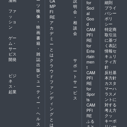
CA
説
細則
for
ツ
MP
明
プライ
Soci
ファ
映
FI
会
バシー
al
ッ
像
RE
・
ポリ
Goo
ショ
・
ア
相
シー
d
ン
映
カ
談
特定商
CAM
画
デ
会
取引法
PFI
ゲー
書
ミ
に基づ
RE
ム・
籍
ー
く表記
for
サー
・
と
情報セ
Ente
ビス
雑
は
キュリ
rtain
開発
誌
ク
サ
ティ方
men
出
ラ
ポ
針
t
版
ウ
ー
反社基
CAM
ビジ
ビ
ド
ト
本方針
PFI
ネ
ュ
フ
サ
カスタ
RE
ス・
ー
ァ
ー
マーハ
for
起業
テ
ン
ビ
ラスメ
Spor
ィ
デ
ス
ントに
ts
ー
ィ
対する
CAM
・
ン
考え方
PFI
ヘ
グ
クッ
RE
ル
と
キーポ
ふる
ス
は
リシー
さと