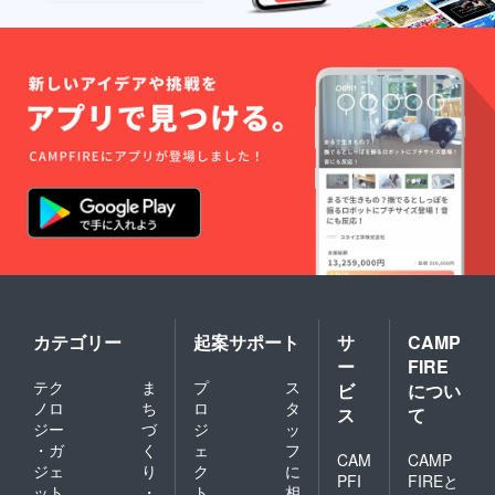
カテゴリー
起案サポート
サ
CAMP
ー
FIRE
テク
ま
プ
ス
ビ
につい
ノロ
ち
ロ
タ
ス
て
ジー
づ
ジ
ッ
・ガ
く
ェ
フ
CAM
CAMP
ジェ
り
ク
に
PFI
FIREと
ット
・
ト
相