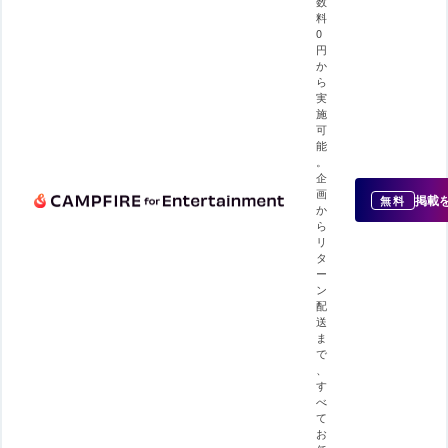
数
料
0
円
か
ら
実
施
可
能
。
企
画
掲載
無料
か
ら
リ
タ
ー
ン
配
送
ま
で
、
す
べ
て
お