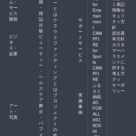
ム・
籍
ー
く表記
for
サー
・
と
情報セ
Ente
ビス
雑
は
キュリ
rtain
開発
誌
ク
サ
ティ方
men
出
ラ
ポ
針
t
版
ウ
ー
反社基
CAM
ビジ
ビ
ド
ト
本方針
PFI
ネ
ュ
フ
サ
カスタ
RE
ス・
ー
ァ
ー
マーハ
for
起業
テ
ン
ビ
ラスメ
Spor
ィ
デ
ス
ントに
ts
ー
ィ
対する
CAM
・
ン
考え方
PFI
ヘ
グ
クッ
RE
ル
と
キーポ
ふる
ス
は
リシー
さと
ケ
プ
実
納税
ア
ロ
施
AD
アー
舞
ジ
事
FOR
ト・
台
ェ
例
ALL
写真
・
ク
HIO
パ
ト
KOS
フ
の
HI
ォ
作