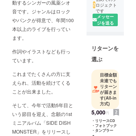
動するシンガーの風薬シオ
ロジェクト
です
音です。ジャンルはロック
メッセー
やパンクが得意で、年間100
ジを送る
本以上のライブを行ってい
ます。
リターンを
作詞やイラストなども行っ
選ぶ
ています。
これまでたくさんの方に支
目標金額
未達でも
えられ、活動を続けてくる
リターン
ことが出来ました。
が届きま
す
(All-in
方式)
そして、今年で活動5年目と
5,000
円
いう節目を迎え、念願の1st
・リリースCD
ミニアルバム「SIDE DISH
・フォトブック
・タンブラー
MONSTER」をリリースし