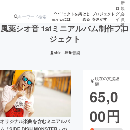
新
ロ
規
グ
会
プロジェクトを掲
はじ
プロジェクト
/
載するには
める
をさがす
イ
員
ン
登
風薬シオ音 1stミニアルバム制作プロ
録
ジェクト
人気のプロ
注目のリ
注目の新着プロ
募集終了が近いプ
もうすぐ公開
shio_J8
音楽
ジェクト
ターン
ジェクト
ロジェクト
されます
アート・写真
音楽
現在の支援総
額
65,0
テクノロジー・ガジェット
ゲーム・サ
00
円
映像・映画
書籍・雑誌
オリジナル楽曲を含むミニアルバ
ビジネス・起業
チャレンジ
ム「SIDE DISH MONSTER」の