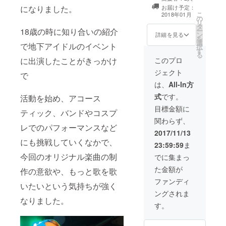
トートバック ・
になりました。
お届け予定：
メイキング映像
こ
2018年01月
の
・レコ発ライブ
リ
タ
招待
18歳の時に知り合いの紹介
ー
ン
詳細を見る
を
選
で地下アイドルのイベント
択
す
る
に出演したことがきっかけ
このプロ
ジェクト
で
は、
All-In方
式
です。
活動を始め、アコース
目標金額に
ティック、バンドやコスプ
関わらず、
レでのパフォーマンスなど
2017/11/13
にも挑戦していくなかで、
23:59:59
ま
今回のオリジナル楽曲の制
でに集まっ
た金額が
作の意欲や、もっと歌を歌
ファンディ
いたいという気持ちが強く
ングされま
なりました。
す。