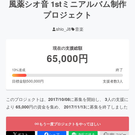
風薬シオ音 1stミニアルバム制作
プロジェクト
shio_J8
音楽
現在の支援総額
65,000
円
終了
13
%達成
目標金額
500,000
円
支援者数
3
人
このプロジェクトは、
2017/10/08
に募集を開始し、
3
人の支援に
より
65,000
円の資金を集め、
2017/11/13
に募集を終了しました
もう一度プロジェクトをやってほしい
ポスト
シェア
LINEで送る
URLコピー