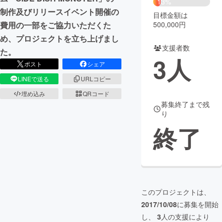
13%
制作及びリリースイベント開催の
目標金額は
まちづくり・地域活性化
500,000円
費用の一部をご協力いただくた
め、プロジェクトを立ち上げまし
支援者数
CAMPFIRE for Social Good
CAMPFIRE Creation
た。
3
人
CAMPFIREふるさと納税
machi-ya
コミュニティ
ポスト
シェア
LINEで送る
URLコピー
埋め込み
QRコード
募集終了まで残
り
終了
このプロジェクトは、
2017/10/08
に募集を開始
し、
3
人の支援により