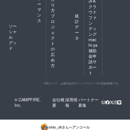
JFA
ー
り
クラ
マ
方
ウド
ン
プ
統
ファ
ス
ロ
計
ン
ソー
ジ
デ
ディ
シャ
ェ
ー
ング
ル
ク
タ
mac
グッ
ト
hi-ya
ド
の
補助
広
金申
め
請サ
方
ポー
ト
「QRコード」は株式会社デンソーウェーブの登録商標です。
© CAMPFIRE,
会社概
採用情
パートナー
Inc.
要
報
募集
shio_J8
さんへアンコール