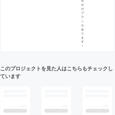
任
せ
の
プ
ラ
ン
も
あ
り
ま
す
！
このプロジェクトを見た人はこちらもチェックし
ています