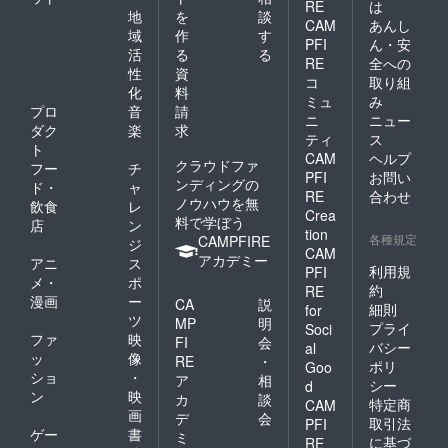
RE
は
地
を
談
CAM
あんし
域
作
す
PFI
ん・安
活
る
る
RE
全への
性
資
コ
取り組
化
料
ミュ
み
プロ
音
請
ニ
ニュー
ダク
楽
求
ティ
ス
ト
CAM
ヘルプ
クラウドファ
フー
チ
PFI
お問い
ンディングの
ド・
ャ
RE
合わせ
ノウハウを無
飲食
レ
Crea
料で学ぼう
店
ン
tion
各種規定
CAMPFIRE
ジ
CAM
アカデミー
アニ
ス
利用規
PFI
メ・
ポ
約
RE
漫画
ー
CA
説
細則
for
ツ
MP
明
プライ
Soci
ファ
映
FI
会
バシー
al
ッ
像
RE
・
ポリ
Goo
ショ
・
ア
相
シー
d
ン
映
カ
談
特定商
CAM
画
デ
会
取引法
PFI
ゲー
書
ミ
に基づ
RE