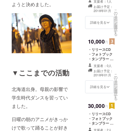
支援者：1人
ようと決めました。
お届け予定：
こ
2018年01月
の
リ
タ
ー
ン
詳細を見る
を
選
択
す
る
10,000
円
・リリースCD
・フォトブック
・タンブラー ・
特性風薬箱 ・レ
支援者：0人
コ発ライブ招待
▼ここまでの活動
お届け予定：
こ
2018年01月
の
リ
タ
ー
ン
詳細を見る
北海道出身。母親の影響で
を
選
択
す
学生時代ダンスを習ってい
る
30,000
ました。
円
・リリースCD
日曜の朝のアニメがきっか
・フォトブック
・タンブラー ・
けで歌って踊ることが好き
特性風薬箱 ・
支援者：2人