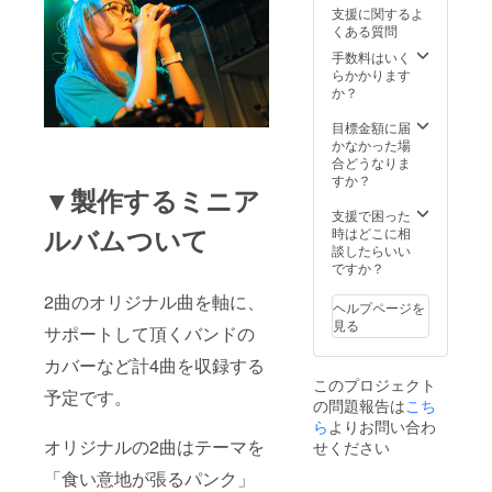
支援に関するよ
くある質問
手数料はいく
らかかります
か？
目標金額に届
かなかった場
合どうなりま
すか？
▼製作するミニア
支援で困った
ルバムついて
時はどこに相
談したらいい
ですか？
2曲のオリジナル曲を軸に、
ヘルプページを
見る
サポートして頂くバンドの
カバーなど計4曲を収録する
このプロジェクト
予定です。
の問題報告は
こち
ら
よりお問い合わ
オリジナルの2曲はテーマを
せください
「食い意地が張るパンク」