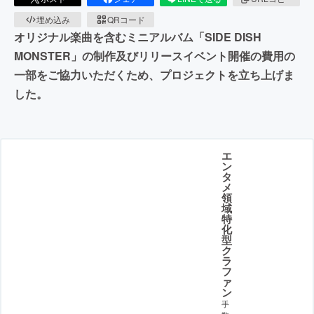
埋め込み
QRコード
オリジナル楽曲を含むミニアルバム「SIDE DISH
MONSTER」の制作及びリリースイベント開催の費用の
一部をご協力いただくため、プロジェクトを立ち上げま
した。
エ
ン
タ
メ
領
域
特
化
型
ク
ラ
フ
ァ
ン
手