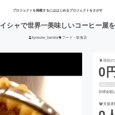
プロジェクトを掲載するには
はじめる
プロジェクトをさがす
イシャで世界一美味しいコーヒー屋
kyosuke_barista
フード・飲食店
注目のリターン
注目の新着プロジェクト
募集終了が近いプロジェクト
も
現在の
音楽
舞台・パフォーマンス
0
ゲーム・サービス開発
フード・飲食店
0%
書籍・雑誌出版
アニメ・漫画
目標金額は8
支援者
チャレンジ
ビューティー・ヘルスケ
0