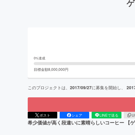
ゲ
0
%達成
目標金額
8,000,000
円
このプロジェクトは、
2017/09/27
に募集を開始し、
201
ポスト
シェア
LINEで送る
U
希少価値が高く段違いに素晴らしいコーヒー 【