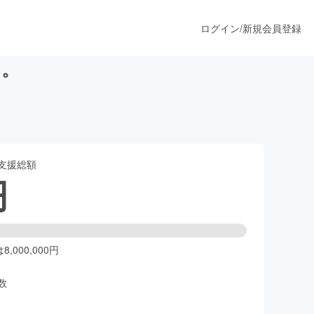
ログイン
/
新規会員登録
を。
うすぐ公開されます
支援総額
プロダクト
円
ファッション
スポーツ
,000,000円
数
ア
ソーシャルグッド
人