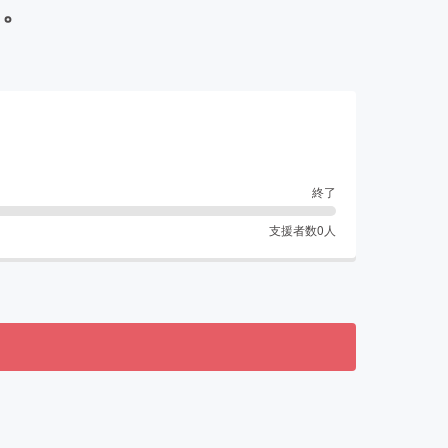
を。
終了
支援者数
0
人