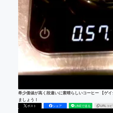
希少価値が高く段違いに素晴らしいコーヒー 【ゲ
ましょう！
ポスト
シェア
LINEで送る
URLコ