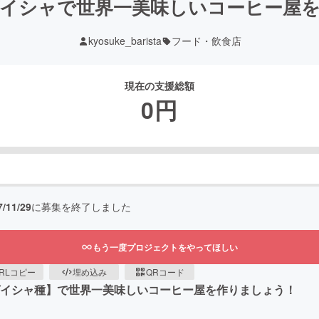
イシャで世界一美味しいコーヒー屋
kyosuke_barista
フード・飲食店
現在の支援総額
0
円
7/11/29
に募集を終了しました
もう一度プロジェクトをやってほしい
RLコピー
埋め込み
QRコード
ゲイシャ種】で世界一美味しいコーヒー屋を作りましょう！