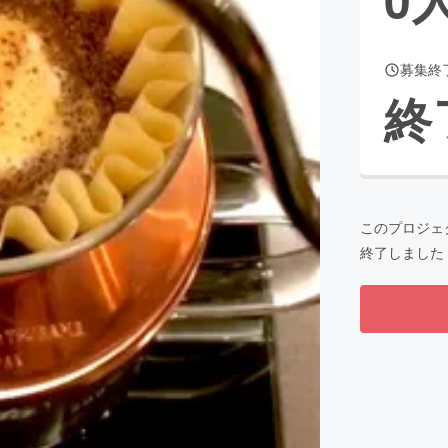
募集終
CAMPFIRE for Social Good
CAMPFIRE Creation
終
CAMPFIREふるさと納税
machi-ya
コミュニティ
このプロジェ
終了しました