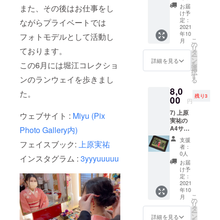
した、
お届
また、その後はお仕事をし
パープ
け予
ルのド
定：
ながらプライベートでは
レス ※
2021
年10
限定1名
フォトモデルとして活動し
こ
月
※送料
の
リ
ております。
込み (サ
タ
ー
イズ M
ン
詳細を見る
この6月には堀江コレクショ
を
バス
選
択
ト：82-
す
ンのランウェイを歩きまし
る
88cm/
8,0
ウエス
た。
残り3
ト：66-
00
円
72cm/
7) 上原
ヒッ
ウェブサイト :
Miyu (Pix
実祐の
プ：82-
A4サイ
Photo Gallery内)
90cm)
ズのオ
そし
支援
フェイスブック:
上原実祐
リジナ
て上原
者：
ルプリ
実祐が
0人
インスタグラム :
3yyyuuuuu
ント。
着てい
お届
PIXSEL
たとい
け予
LER(htt
う証拠
定：
ps://pix
2021
の写真
年10
seller.b
(2Lサイ
こ
月
ase.sho
ズ 3枚)
の
リ
p/items/
をお付
タ
ー
482631
けしま
ン
詳細を見る