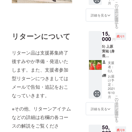
ます。
こ
月
限定1名
こちら
の
リ
着丈
のリ
タ
ー
が
ターン
ン
詳細を見る
を
155cm
を選ば
選
択
なので
れると
す
る
身長が
千円お
15,
157cm
得で
リターンについて
残り1
の上原
000
す。
円
実祐は
5) 上原
ハイ
実祐 (身
ヒール
リターン品は支援募集終了
長
を履い
157cm)
後すみやか準備・発送いた
ても引
支援
が撮影
きずっ
者：
します。また、支援者参加
で着用
ていま
0人
した、
す。
お届
型リターンにつきましては
赤色の
※送料込
け予
ウェ
み(サイ
定：
メールで告知・追記をおこ
ディン
2021
ズ M バ
年10
グドレ
スト：
なっていきます。
こ
月
ス ※限
82-
の
リ
定1名
88cm/
タ
ー
※送料
※その他、リターンアイテム
ウエス
ン
詳細を見る
を
込み (サ
ト：66-
選
択
などの詳細は右欄の各コー
イズ M
72cm/
す
る
バス
ヒッ
スの解説をご覧くださ
50,
ト：82-
プ：82-
残り3
88cm/
90cm)