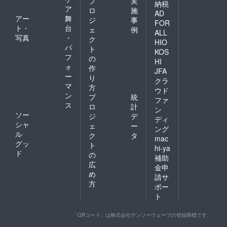
プ
実
納税
ア
ロ
施
AD
アー
舞
ジ
事
FOR
ト・
台
ェ
例
ALL
写真
・
ク
HIO
パ
ト
KOS
フ
の
HI
ォ
作
JFA
ー
り
クラ
マ
方
ウド
ン
プ
統
ファ
ス
ロ
計
ン
ソー
ジ
デ
ディ
シャ
ェ
ー
ング
ル
ク
タ
mac
グッ
ト
hi-ya
ド
の
補助
広
金申
め
請サ
方
ポー
ト
「QRコード」は株式会社デンソーウェーブの登録商標です。