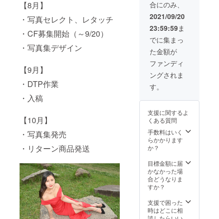
【8月】
合にのみ、
行いま
す。
2021/09/20
・写真セレクト、レタッチ
(お届け
23:59:59
ま
予定日
・CF募集開始（～9/20）
は10月
でに集まっ
と設定
・写真集デザイン
た金額が
してい
ますが
ファンディ
成人式
【9月】
ングされま
の前撮
・DTP作業
りや七
す。
五三で
・入稿
も可能)
備考
支援に関するよ
欄にて
【10月】
くある質問
希望の
日時を
手数料はいく
・写真集発売
お伝え
らかかります
くださ
・リターン商品発送
か？
い。
支援に
目標金額に届
含まれ
かなかった場
るもの
合どうなりま
は、交
すか？
通費・
撮影
支援で困った
代・画
時はどこに相
像処理
談したらいい