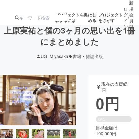
新
ロ
規
グ
会
プロジェクトを掲
はじ
プロジェクト
/
載するには
める
をさがす
イ
員
ン
登
上原実祐と僕の3ヶ月の思い出を1冊
録
にまとめました
人気のプロ
注目のリ
注目の新着プロ
募集終了が近いプ
もうすぐ公開
UG_Miyasaka
書籍・雑誌出版
ジェクト
ターン
ジェクト
ロジェクト
されます
アート・写真
音楽
現在の支援総
額
0
円
テクノロジー・ガジェット
ゲーム・サ
映像・映画
書籍・雑誌
0%
目標金額は
100,000円
ビジネス・起業
チャレンジ