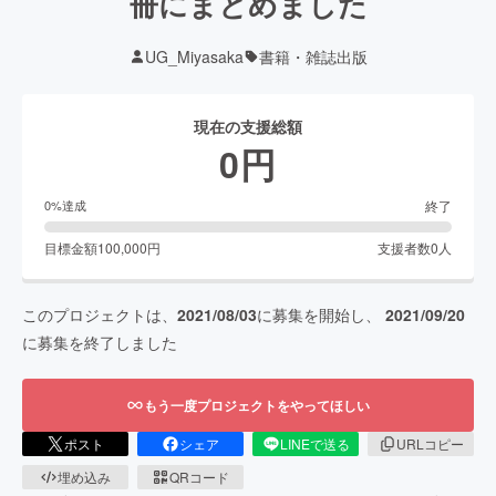
冊にまとめました
UG_Miyasaka
書籍・雑誌出版
現在の支援総額
0
円
終了
0
%達成
目標金額
100,000
円
支援者数
0
人
このプロジェクトは、
2021/08/03
に募集を開始し、
2021/09/20
に募集を終了しました
もう一度プロジェクトをやってほしい
ポスト
シェア
LINEで送る
URLコピー
埋め込み
QRコード