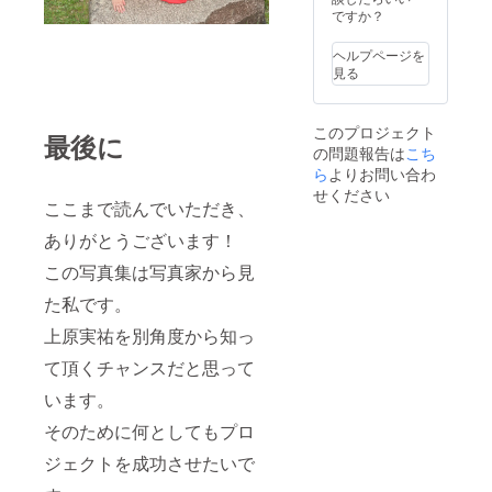
代で
ですか？
す。
成人
ヘルプページを
式、
見る
ウェ
ディン
グの前
このプロジェクト
撮りな
最後に
の問題報告は
こち
どやお
母さん
ら
よりお問い合わ
の撮影
せください
などに
ここまで読んでいただき、
いかが
ありがとうございます！
でしょ
うか。
この写真集は写真家から見
支援
時に備
た私です。
考欄に
希望日
上原実祐を別角度から知っ
時をご
記入く
て頂くチャンスだと思って
ださ
います。
い。後
日変更
そのために何としてもプロ
も可能
です。
ジェクトを成功させたいで