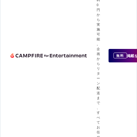
0
円
か
ら
実
施
可
能
。
企
画
掲載
無料
か
ら
リ
タ
ー
ン
配
送
ま
で
、
す
べ
て
お
任
せ