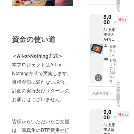
を
90)で1
す。
選
択
万円で
す
る
販売さ
8,0
れてい
残り3
ます。
00
円
先着3名
8) 上原
限定で
実祐の
す。
資金の使い道
A4サイ
ズのオ
支援
リジナ
者：
ルプリ
0人
＜All-or-Nothing方式＞
ント。
お届
PIXSEL
本プロジェクトはAll-or-
け予
LER(
定：
Nothing方式で実施します。
https://
2021
年10
pixselle
こ
目標金額に満たない場合、
月
r.base.s
の
リ
hop/ite
タ
計画の実行及びリターンの
ー
ms/482
ン
詳細を見る
を
62529 )
選
お届けはございません。
択
で1万円
す
る
で販売
9,0
されて
残り30
いま
00
円
皆様からいただいたご支援
す。 先
3) 上原
着3名限
は、写真集のDTP費用や打
実祐写
定です