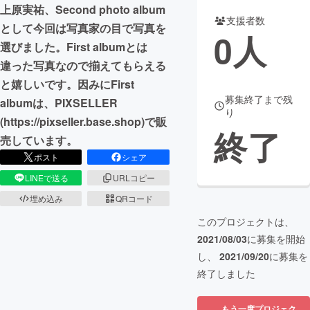
上原実祐、Second photo album
支援者数
まちづくり・地域活性化
として今回は写真家の目で写真を
0
人
選びました。First albumとは
違った写真なので揃えてもらえる
CAMPFIRE for Social Good
CAMPFIRE Creation
と嬉しいです。因みにFirst
CAMPFIREふるさと納税
machi-ya
コミュニティ
募集終了まで残
albumは、PIXSELLER
り
(https://pixseller.base.shop)で販
終了
売しています。
ポスト
シェア
LINEで送る
URLコピー
埋め込み
QRコード
このプロジェクトは、
2021/08/03
に募集を開始
し、
2021/09/20
に募集を
終了しました
もう一度プロジェク