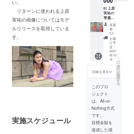
000
円
い。
ウエス
そし
6) 上原
ト：66-
て上原
リターンに使われる上原
実祐の
72cm/
実祐が
専属
ヒッ
着てい
実祐の画像についてはモデ
フォト
プ：82-
たとい
支援
グラ
ルリリースを取得していま
90cm)
う証拠
者：
ファー
そし
の写真
0人
す。
(宮坂裕
て上原
(2Lサイ
お届
治)によ
実祐が
ズ 3枚)
け予
る写真
着てい
定：
をお付
撮影 (開
2021
たとい
けしま
年10
催地：
う証拠
す。
こ
月
京阪神)
の写真
の
リ
※限定3
(2Lサイ
タ
ー
名 ※
ズ 3枚)
ン
詳細を見る
を
土or日
をお付
選
択
曜日
けしま
す
る
13:00〜
す。
このプロ
17:00(
ジェクト
途中休
憩と着
は、All-or-
替え時
Nothing方式
間あり)
撮影
です。
実施スケジュール
日時は
目標金額を
2021年
内の土
達成した場
日祝で