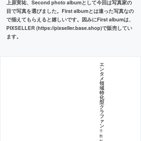
上原実祐、Second photo albumとして今回は写真家の
目で写真を選びました。First albumとは違った写真なの
で揃えてもらえると嬉しいです。因みにFirst albumは、
PIXSELLER (https://pixseller.base.shop)で販売してい
ます。
エ
ン
タ
メ
領
域
特
化
型
ク
ラ
フ
ァ
ン
手
数
料