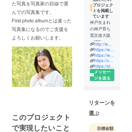
た写真を写真家の目線で選
プロジェク
トを掲載し
んでの写真集です。
ています
First photo albumとは違った
神戸生まれ
写真集になるのでご支援を
の神戸育ち
震災後大阪
よろしくお願いします。
へ移転
http://www.pix-pg.com
https://www.facebook.com/hiroharu.miyasaka.1
個展：4回
https://www.instagram.com/ug.miyasaka/?hl=ja
https://creator.pixta.jp/@ugm/photos
グルーブ
https://stock.adobe.com/jp/contributor/209013237/U.G.%20Miyasaka?fbclid=IwAR00W-alr-ByP2D-yO7uoZ8mGLkGbhay90EJ_q0Le6bpG_BJloI8h1bOWSc&asset_id=312441266
展：3回
メッセー
雑誌掲載：
ジを送る
アラサーの
約5年間に、
フォト・テ
クニック誌
リターンを
で常連
選ぶ
このプロジェクト
職務経歴
で実現したいこと
・三友光房
目標金額