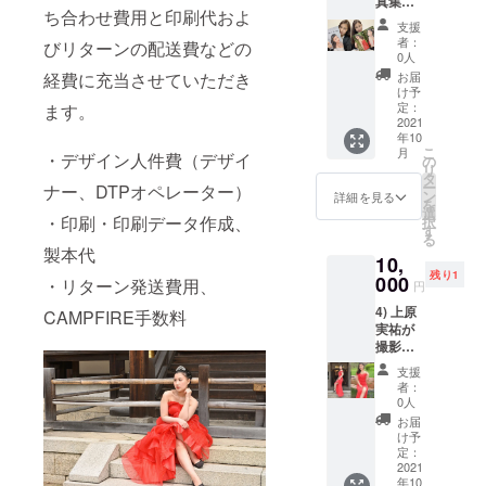
真集
ち合わせ費用と印刷代およ
「Miyu’
支援
s
者：
びリターンの配送費などの
Memor
0人
y」、
経費に充当させていただき
お届
「Mem
け予
ories
定：
ます。
with
2021
年10
Miyu」
こ
月
・デザイン人件費（デザイ
各1冊
の
リ
※A4
タ
ー
ナー、DTPオペレーター）
中面 48
ン
詳細を見る
を
ページ
選
・印刷・印刷データ作成、
択
無線綴
す
る
じ
製本代
10,
「Miyu’
残り1
s
000
・リターン発送費用、
円
Memor
4) 上原
y」は
CAMPFIRE手数料
実祐が
PIXSEL
撮影で
LER(
着用し
https://
支援
た、
pixselle
者：
マーメ
r.base.s
0人
イド ロ
hop )で
お届
ング丈
5,000円
け予
のパー
で販売
定：
ティド
2021
してい
年10
レス ※