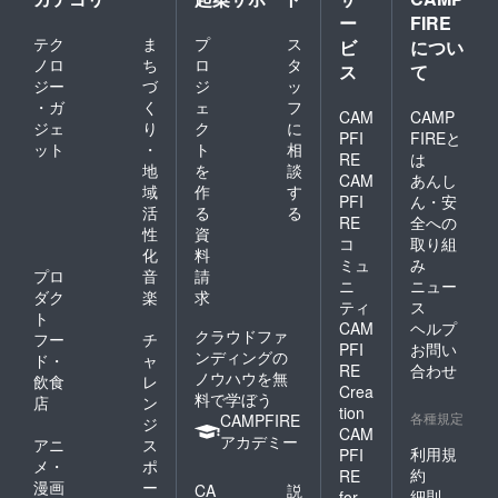
ー
FIRE
テク
ま
プ
ス
ビ
につい
ノロ
ち
ロ
タ
ス
て
ジー
づ
ジ
ッ
・ガ
く
ェ
フ
CAM
CAMP
ジェ
り
ク
に
PFI
FIREと
ット
・
ト
相
RE
は
地
を
談
CAM
あんし
域
作
す
PFI
ん・安
活
る
る
RE
全への
性
資
コ
取り組
化
料
ミュ
み
プロ
音
請
ニ
ニュー
ダク
楽
求
ティ
ス
ト
CAM
ヘルプ
クラウドファ
フー
チ
PFI
お問い
ンディングの
ド・
ャ
RE
合わせ
ノウハウを無
飲食
レ
Crea
料で学ぼう
店
ン
tion
各種規定
CAMPFIRE
ジ
CAM
アカデミー
アニ
ス
利用規
PFI
メ・
ポ
約
RE
漫画
ー
CA
説
細則
for