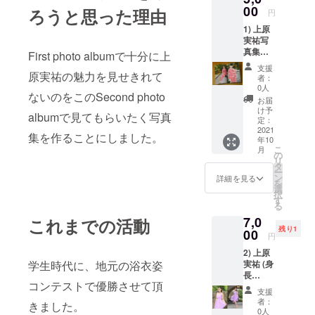
祐」で
00
売
ろうと思った理由
円
検索し
1) 上原
ていた
実祐写
だき
真集
「素材
First photo albumで十分に上
「Mem
番号」
支援
ories
原実祐の魅力を見せきれて
をご連
者：
with
絡くだ
0人
ないのをこのSecond photo
Miyu」
さい。
お届
1冊
け予
albumで見てもらいたく写真
※A4 中
https://
定：
面 48
2021
creator.
集を作ることにしました。
年10
ページ
pixta.jp/
こ
月
無線綴
@ugm/
の
リ
じ
photos
タ
ー
ご支
ン
詳細を見る
を
援の際
選
択
に、ご
す
る
希望の
7,0
これまでの活動
素材番
残り1
00
号を備
円
考欄に
2) 上原
ご記入
学生時代に、地元の浴衣姿
実祐 (身
くださ
長
い。
コンテストで優勝させて頂
157cm)
支援
が撮影
者：
きました。
で着用
0人