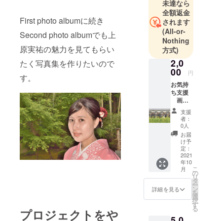
(神戸大丸・
未達なら
本高砂屋な
全額返金
First photo albumに続き
されます
ど)
(All-or-
・橘写真館
Second photo albumでも上
Nothing
(スタジオ・
原実祐の魅力を見てもらい
方式)
婚礼・日本
2,0
たく写真集を作りたいので
舞踊)
00
円
・ダイエー
す。
お気持
フォトエン
ち支援
タープライ
画像
データ
ズ(ダイエー)
支援
(3,000 x
者：
・トーア・
2,000px
0人
アート(学術
) 1点
お届
※PIXTA
スライド)
け予
で販売
定：
・現在、集
されて
2021
年10
合住宅の撮
いる上
こ
月
原実祐
の
影が主な仕
リ
のデー
タ
事です。
ー
タ タ
ン
詳細を見る
を
マのラ
PIXTAおよび
選
択
イブラ
す
Adobe Stock
る
プロジェクトをや
リーを
にて写真販
5,0
「実