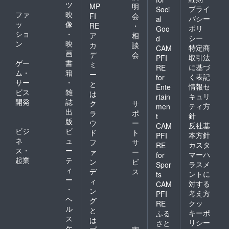
ツ
MP
明
プライ
Soci
ファ
映
FI
会
バシー
al
ッ
像
RE
・
ポリ
Goo
ショ
・
ア
相
シー
d
ン
映
カ
談
特定商
CAM
画
デ
会
取引法
PFI
ゲー
書
ミ
に基づ
RE
ム・
籍
ー
く表記
for
サー
・
と
情報セ
Ente
ビス
雑
は
キュリ
rtain
開発
誌
ク
サ
ティ方
men
出
ラ
ポ
針
t
版
ウ
ー
反社基
CAM
ビジ
ビ
ド
ト
本方針
PFI
ネ
ュ
フ
サ
カスタ
RE
ス・
ー
ァ
ー
マーハ
for
起業
テ
ン
ビ
ラスメ
Spor
ィ
デ
ス
ントに
ts
ー
ィ
対する
CAM
・
ン
考え方
PFI
ヘ
グ
クッ
RE
ル
と
キーポ
ふる
ス
は
リシー
さと
ケ