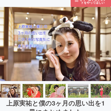
トをやってほしい
上原実祐と僕の3ヶ月の思い出を1