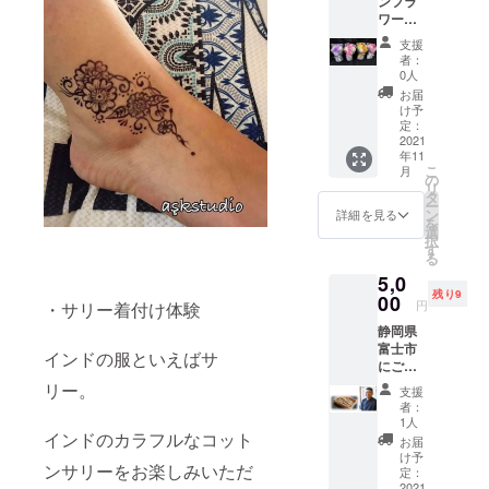
ンフラ
色ご用
自負担
作り方
ワー
意があ
にてお
メモ ※
１点 静
りま
願いし
牛乳・
支援
岡県富
す。 サ
ます。
砂糖は
者：
士市に
イズは
https://
0人
ご自身
ありま
S・M・
chiarin.j
でご用
お届
す 大木
L 子供
imdofre
け予
意が必
生花店
用130
定：
e.com/
要で
様より
2021
数に限
す。 ※
年11
シャボ
りがご
送料込
こ
月
ンフラ
ざいま
の
みで
リ
ワーを
すの
タ
す。
ー
お届け
で、先
ン
詳細を見る
を
いたし
着順と
選
択
ます♪
なりま
す
る
花びら
す。 発
5,0
を石鹸
送準備
残り9
素材で
00
が整い
円
・サリー着付け体験
つくっ
次第、
静岡県
た、ほ
順に発
富士市
のかに
送させ
インドの服といえばサ
にござ
石鹸ア
ていた
います
ロマ香
だきま
リー。
支援
「佳
るお花
すので
者：
肴 季
です。
ご住
1人
凛」様
インドのカラフルなコット
生花と
所・氏
お届
より 謹
違いお
名をお
け予
ンサリーをお楽しみいただ
製 鰯
手入れ
定：
知らせ
の丸
2021