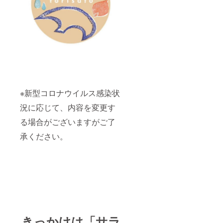
い深い
布に変
化して
いく様
も奥ゆ
かしい
です
よ。
色・柄
につい
ては申
し訳ご
※新型コロナウイルス感染状
ざいま
況に応じて、内容を変更す
せんが
お選び
る場合がございますがご了
いただ
くこと
承ください。
はでき
ません
がご了
承くだ
さい。
発送準
備が整
い次
第、順
に発送
きっかけは「サラ
いたし