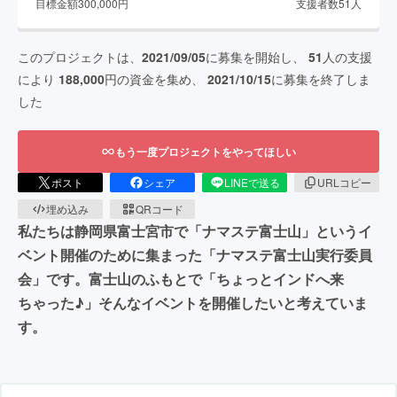
目標金額
300,000
円
支援者数
51
人
このプロジェクトは、
2021/09/05
に募集を開始し、
51
人の支援
により
188,000
円の資金を集め、
2021/10/15
に募集を終了しま
した
もう一度プロジェクトをやってほしい
ポスト
シェア
LINEで送る
URLコピー
埋め込み
QRコード
私たちは静岡県富士宮市で「ナマステ富士山」というイ
ベント開催のために集まった「ナマステ富士山実行委員
会」です。富士山のふもとで「ちょっとインドへ来
ちゃった♪」そんなイベントを開催したいと考えていま
す。