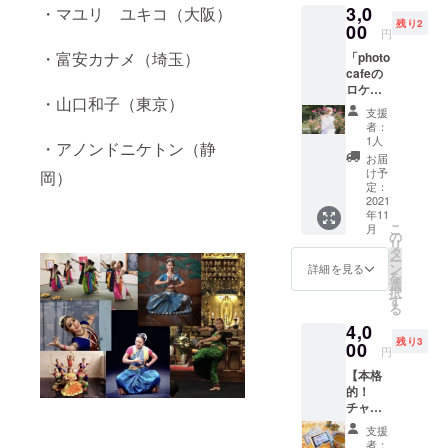
てもら
3,0
ズをお
・マユリ ユキコ（大阪）
願いし
専用
えるよ
残り2
届けい
00
ます。
カップ
円
う、心
たしま
は含ま
がけて
・富安カナメ（埼玉）
「photo
す。 ①
れませ
いま
cafeの
富士山
んので
す。 ①
ロケー
おむす
ご注意
スタン
・山口和子（東京）
ション
び海苔
くださ
支援
ダード
フォ
出来立
い。 送
者：
コー
ト」 あ
てのお
1人
料込み
・アノンドニケトン（静
ス
なたの
むすび
となり
お届
4,500
「今」
に巻く
け予
ます。
岡）
円 リ
を残し
だけ
定：
ンパ流
ません
2021
で、富
し・イ
年11
か？ 自
士山お
こ
ヤーセ
月
然の中
むすび
の
リ
ラ
で優し
ができ
タ
ー
ピー
い写真
あがり♪
ン
詳細を見る
を
耳つぼ
を撮影
②富”士
選
択
ジュエ
しま
かえる
す
る
リー片
す。 1
（ぶじ
耳5か所
4,0
人でも
かえ
づつ
残り3
ファミ
00
る）マ
円
（計10
リーで
スコッ
か所）
【本格
もOK！
ト 富”士
②スペ
的！
記念写
（無
シャル
チャイ
真や年
事）に
コー
セッ
賀状用
かえる
支援
ス
ト】 お
の写真
（帰
者：