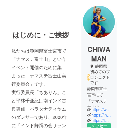
はじめに・ご挨拶
CHIWA
私たちは静岡県富士宮市で
MAN
「ナマステ富士山」という
静岡県
イベント開催のために集
初めてのプ
まった「ナマステ富士山実
ロジェクト
です
行委員会」です。
静岡県富士
実行委員長「ちありん」こ
宮市にて
と平林千亜紀は南インド古
「ナマステ
富士山」の
典舞踊 バラタナティヤム
https://www.facebook.com/namastefujisan
開催予定を
https://instagram.com/namaste_fujisan?utm_medium=copy_link
のダンサーであり、2000年
していま
https://twitter.com/namaste_fujisan?s=21
に「インド舞踊の会サラン
メッセー
す。