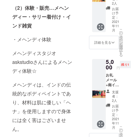
5,500
家で気
として
る）願
2人
円 リ
軽に楽
（2）体験・販売…メヘン
ご利用
いをか
お届
ンパ流
しめ
下さ
けたお
け予
ディー・サリー着付け・イ
し・イ
て、 な
い。 納
定：
守りマ
ヤーセ
おかつ
2021
品枚数
スコッ
ンド雑貨
ラ
年11
インス
:10枚程
ト。 ③
こ
月
ピー
タント
度
の
不二さ
リ
耳つぼ
ではな
（メー
タ
んケー
・メヘンディ体験
ー
ジュエ
い 本格
ルにて
ン
タイク
詳細を見る
を
リー片
的な
データ
選
リー
択
耳5か所
チャイ
をお渡
す
ナー 二
メヘンディスタジオ
る
づつ
セット
ししま
つとな
（計10
5,0
をご用
askstudioさんによるメヘン
す。）
い山と
か所）
残り1
意しま
00
撮影場
いう意
円
クリア
ディ体験☆
した。
所 :富士
味で
シール
お礼
小分け
または
「不二
必要な
メール
パック
富士宮
山」と
メヘンディは、インドの伝
だけ追
+南イン
は初め
撮影日
異表記
加 ③デ
ド古典
てチャ
時 :11/7
される
支援
統的なボディペイントであ
ザイン
舞踊
イを飲
以降、
ことが
者：
コー
バラタ
まれる
後日カ
2人
ありま
り、材料は肌に優しい「ヘ
ス
ナティ
方にも
メラマ
す。 な
お届
5,500
ヤム
安心の
ンより
け予
ナ」を使用しますので身体
んとも
円 リ
体験
サイズ
定：
連絡致
シュー
ンパ流
レッス
2021
には全く害はございませ
です。
しま
ルな
年11
し・イ
ン1ｈ
ステン
す。 ＊
ケータ
こ
月
ん。
ヤーセ
（対
レス製
の
事前連
イク
リ
ラ
面 ス
の専用
タ
絡の為
リー