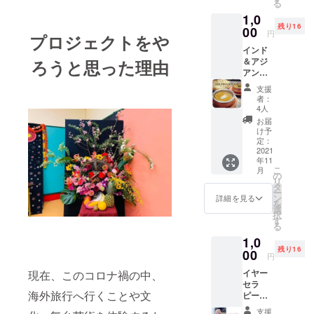
る
てお伝
ルスの拡大
1,0
えいた
残り16
だけれ
00
により、あ
円
プロジェクトをや
ば会場
らゆる舞
インド
内で販
台・公演が
＆アジ
ろうと思った理由
売して
アンレ
いるド
中止や延期
ストラ
リンク
支援
になり舞台
ン ス
券1枚を
者：
バビハ
の楽しみを
お渡し
4人
ニ
しま
お届
味わうこと
特別割
す。 ※
け予
ができなく
引券
写真は
定：
500円分
2021
イメー
なっていま
年11
（限定
ジで
す。
こ
月
２０
す。
の
リ
名） 静
タ
ー
岡県磐
ン
詳細を見る
そんな中、
を
田市・
選
択
「何か楽し
富士市
す
る
にある
いことをし
1,0
インド
たい！富士
残り16
＆アジ
00
円
山のふもと
アンレ
イヤー
現在、このコロナ禍の中、
ストラ
でリトルイ
セラ
ン ス
ンディアが
海外旅行へ行くことや文
ピー＆
バビハ
耳つぼ
出来たら楽
ニにて
支援