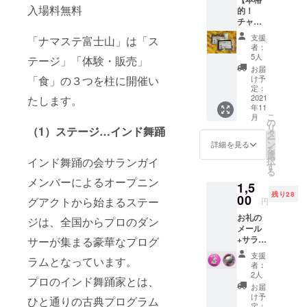
リー
uji.com/
えた
入場料無料
的！
ナー
り、お
チャイ
１点 二
顔のリ
の茶葉
つとな
フト
支援
「ナマステ富士山」は「ス
セッ
い山と
アップ
者：
ト】 お
いう意
5人
をした
テージ」「体験・販売」
家で気
味で
りしま
お届
軽に楽
「不二
け予
「食」の３つを柱に開催い
す。 施
しめ
山」と
定：
術は、
て、 な
2021
たします。
異表記
頭から
年11
おかつ
される
鎖骨周
こ
月
インス
ことが
の
りまで
リ
（1）ステージ…インド舞踊
タント
ありま
タ
のリン
ー
ではな
す。 な
ン
詳細を見る
パを流
を
い 本格
んとも
選
し、イ
択
インド舞踊の会サランガイ
的な
シュー
す
ヤーセ
る
チャイ
ルな
ラピー
メンバーによるオープニン
1,5
セット
ケータ
で耳の
残り28
をご用
00
イク
グアクトから始まるステー
揉みほ
円
意しま
リー
ぐしを
お礼の
した。
ナー。
ジは、全国からプロのダン
してツ
メール
小分け
※送料込
ボを押
+サラン
サーが集まる豪華なプログ
パック
み ※大
してい
ガイ缶
は初め
変申し
きま
支援
ラムとなっています。
バッチ
てチャ
訳ござ
者：
す。そ
１個 サ
イを飲
いませ
2人
のうえ
プロのインド舞踊家とは、
ランガ
まれる
んが色
お届
で必要
イオリ
方にも
はお選
け予
な場所
ひと通りの古典プログラム
ジナル
安心の
定：