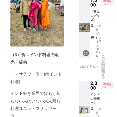
いただ
在庫な
援時、
00
へのご
し
くこと
円
必ず備
贈答用
ができ
「富士
考欄に
に、も
ません
山グッ
ご希望
ちろん
がご了
ズ」 富
のお名
ご自身
承くだ
士市吉
前をご
への贈
さい。
支援
原商店
記入く
り物と
http://o
者：
街の富
ださ
して
2人
oki-
士山専
い。 ※
も、 ぜ
flower.c
お届
門店
記載を
ひ召し
け予
om/
「東海
ご希望
定：
上がっ
道表富
2021
されな
て頂き
年11
士」よ
い場合
（3）食…インド料理の販
たい一
こ
月
り、お
はオプ
の
品で
リ
すすめ
売・提供
ション
タ
す。 真
ー
の富士
にてお
ン
空パッ
詳細を見る
を
山グッ
選びく
選
クされ
択
・マサラワーラー(南インド
ズをお
ださ
す
たもの
る
届けい
い。
を、解
料理)
2,0
たしま
凍する
在庫な
す。 富
00
し
だけ
円
士山お
で、す
インド好き業界ではもう知
インド
むすび
ぐに召
の神様
海苔
し上が
らない人はいない大人気お
と2
１点 出
れま
ショッ
来立て
料理ユニットマサラワー
す。
支援
トイラ
のおむ
419-
者：
スト描
ラー。
すびに
5人
0201 静