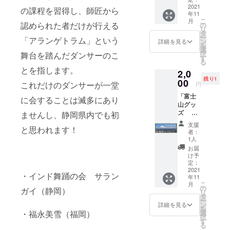
びいた
へ、耳
缶バッ
2021
サイズ
だくこ
の課程を習得し、師匠から
ツボを
年11
チ １
です。
とがで
刺激し
こ
月
個で
香り良
認められた者だけが行える
の
きませ
続けて
リ
す。
いチャ
タ
ん。ご
くれる
ー
「アランゲトラム」という
（送料
イをお
ン
了承く
詳細を見る
シール
を
込み）
楽しみ
選
ださ
を貼り
択
舞台を踏んだダンサーのこ
デザイ
くださ
す
い。
ます。
る
ンは画
い。 ■
https://
お耳を
とを指します。
2,0
家 武
セット
omotef
しっか
残り1
田尋善
00
内容 ・
uji.com/
これだけのダンサーが一堂
円
り観
氏です♪
チャイ
て、体
「富士
缶バッ
用茶葉
に会することは滅多にあり
からの
山グッ
チサイ
(25g) ・
サイン
ズ 3
ズは直
ませんし、静岡県内でも初
チャイ
を読み
点セッ
径3セン
用スパ
支援
取り、
と思われます！
ト」 富
チサイ
イス
者：
必要な
士市吉
ズにな
(15g) ・
1人
ことを
原商店
りま
作り方
お届
お伝え
街の富
す。 発
メモ ※
け予
しなが
士山専
送準備
定：
牛乳・
ら施術
門店
2021
が整い
砂糖は
・インド舞踊の会 サラン
してお
年11
「東海
次第、
ご自身
りま
こ
月
道表富
発送い
の
でご用
ガイ（静岡）
す。 触
リ
士」よ
たしま
タ
意が必
れた瞬
ー
り、お
すので
ン
要で
詳細を見る
間から
を
すすめ
ご住
選
・福永美雪（福岡）
す。 ス
効果を
択
の富士
所・氏
す
テンレ
実感し
る
山グッ
名をお
ス製の