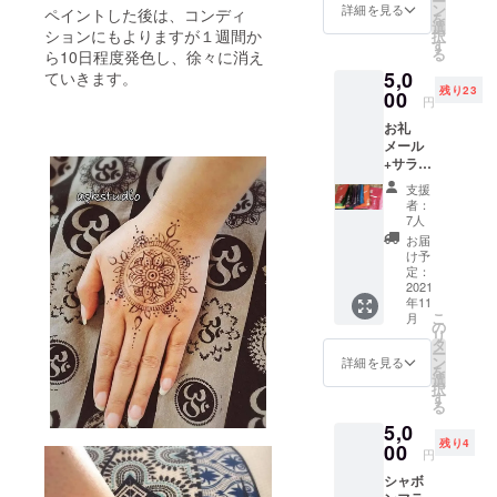
ー
ピー
タジオ
カップ
ン
メール
詳細を見る
ナー。
ペイントした後は、コンディ
を
デザイ
にて）
とソー
選
アドレ
（色は
ションにもよりますが１週間か
択
ンジュ
限定３
サーで
す
スを添
４色ご
る
ら10日程度発色し、徐々に消え
エリー1
名 ＊日
香り良
えてく
ざいま
5,0
セット
程
ていきます。
いチャ
ださ
すが、
残り23
https://t
(2021年
00
イをお
い。
お選び
円
amakib
12月〜
楽しみ
いただ
お礼
eauty.i-
2022年
くださ
くこと
メール
ra.jp/
12月の
い。 ■
ができ
+サラン
間で応
セット
ませ
ガイオ
相談 )
内容 ・
ん。ご
支援
リジナ
＊場所
チャイ
者：
了承く
ルTシャ
(スタジ
用茶葉
7人
ださ
ツ+サラ
オサラ
(25g) ・
お届
い。）
ンガイ
ンガ
チャイ
け予
※送料込
缶バッ
イ 富
定：
用スパ
み
チ１個
2021
士宮市
イス
https://
年11
（送料
山宮
(15g) ・
omotef
こ
月
込み）
969-1)
の
チャイ
uji.com/
リ
デザイ
＊マン
タ
用ステ
ー
ンは画
ツーマ
ン
ンレス
詳細を見る
を
家 武
ンレッ
選
製カッ
択
田尋善
スンに
す
プ
る
さんで
なりま
(200ml)
5,0
す♪ T
す ＊会
・ステ
残り4
シャツ
00
場まで
ンレス
円
につい
の交通
製ソー
シャボ
ては５
費は各
サー ・