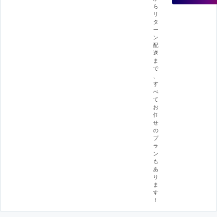
ら
リ
タ
ー
ン
配
送
ま
で
、
す
べ
て
お
任
せ
の
プ
ラ
ン
も
あ
り
ま
す
！