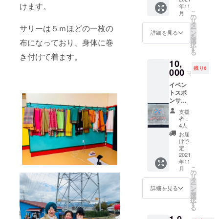
不要
くださ
けます。
年11
煮 を
で、枯
い。
こ
月
お届け
れるこ
の
リ
いたし
となく
タ
サリーは５ｍほどの一枚の
ー
ます。
美しさ
ン
詳細を見る
を
http://w
をずっ
選
布になっており、身体に巻
択
ww.kak
とキー
す
る
oh-
プでき
き付けて着ます。
10,
kirin.jp/i
ること
残り6
washin
000
もシャ
円
omarun
ボンフ
イベン
i.html
ラワー
トスポ
店主
の大き
ンサー
の”想
な魅力
イベン
い”と”
です。
支援
ト当日
こだわ
大きさ
者：
配布の
り”を、
２８セ
4人
パンフ
煮詰
ンチ程
お届
レッ
め、丁
度で
け予
ト・プ
寧に仕
定：
す。 こ
ログラ
2021
込んだ
ちらは
年11
ム及び
「佳
送料込
こ
月
SNSに
肴 季
の
みとな
リ
て企業
凛」の
タ
りま
ー
名を記
”鰯の丸
ン
す。 ※
詳細を見る
を
載させ
煮”でご
選
色につ
択
ていた
ざいま
す
いては
る
だきま
す。 大
お選び
1,0
す。 支
切な方