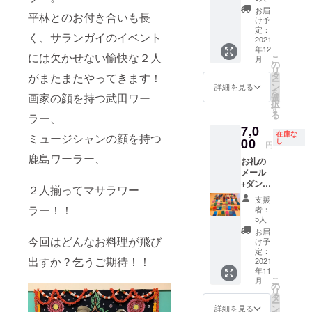
きます
巻くだ
岡県富
お届
平林とのお付き合いも長
インド
けで、
け予
士市厚
の神様
富士山
定：
原７６
く、サランガイのイベント
（シ
2021
おむす
５−１
年12
ヴァ
びがで
「佳
には欠かせない愉快な２人
こ
月
神・ク
きあが
の
肴 季
リ
リシュ
り♪ ※送
タ
がまたまたやってきます！
凛」
ー
ナ神・
料込み
ン
詳細を見る
http://k
を
ガネー
画家の顔を持つ武田ワー
https://
選
akoh-
択
シャ神
omotef
す
kirin.jp/i
る
ラー、
のなか
uji.com/
ndex.ht
7,0
から選
ml
在庫な
ミュージシャンの顔を持つ
んでい
00
し
円
ただき
鹿島ワーラー、
お礼の
ます）
メール
と あな
+ダンス
たの2
２人揃ってマサラワー
サリー
ショッ
支援
+ビン
トイラ
ラー！！
者：
ディー
ストを
5人
（送料
描きま
お届
込み）
今回はどんなお料理が飛び
す。 サ
け予
ダンス
イズ 横
定：
出すか？乞うご期待！！
サリー
2021
16.5cm
年11
とは
×縦
こ
月
コット
12cm
の
リ
ン製で
イラス
タ
ー
約90セ
トにつ
ン
詳細を見る