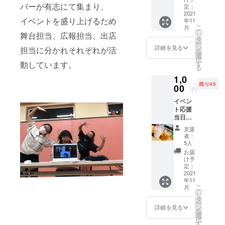
当教室の主
バーが有志にて集まり、
に関す
定：
るご報
2021
宰である平
イベントを盛り上げるため
年11
告を兼
林千亜紀先
こ
月
ねて真
の
舞台担当、広報担当、出店
リ
生の指導の
心こめ
タ
ー
てお礼
ン
もと、イン
詳細を見る
担当に分かれそれぞれが活
を
のメー
選
ド舞踊 バ
択
ルを送
す
動しています。
る
ラタナティ
付させ
1,0
ていた
ヤムを学ん
残り45
だきま
00
円
でいます。
す。
イベン
10年前子育
ト応援
てセミナー
当日ド
の体験にて
リンク
支援
券1枚
インド舞踊
者：
主催者
5人
に出会い、
より受
お届
付番号
今では生活
け予
をお知
定：
の一部と
らせし
2021
なっていま
年11
ます。
こ
月
当日、
の
す。
リ
受付番
タ
ー
号・お
ン
詳細を見る
を
現在、新型
名前を
選
択
受付に
す
コロナウイ