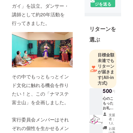
ジを送る
ナマステ富
ガイ」を設立。ダンサー・
士山実行委
講師として約20年活動を
員です。
行ってきました。
リターンを
初めてのプ
ロジェクト
選ぶ
になりま
す！どうぞ
目標金額
よろしくお
未達でも
願いしま
リターン
す！！
が届きま
その中でもっともっとイン
す
(All-in
方式)
わたしは、
ド文化に触れる機会を作り
静岡県富士
500
円
たい！と、この「ナマステ
宮市にあり
心のこ
富士山」を企画しました。
ます「イン
もった
お礼の
ド舞踊の
メール
支援
会 サラン
イベン
実行委員会メンバーはそれ
者：
ガイ」の生
ト開催
1人
後にイ
ぞれの個性を生かせるメン
徒です。
お届
ベント
け予