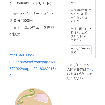
たりし
https://
ン torisato （トリサト）
か？
ます。
portfoli
コット
o.desig
目標金額に届
☆ヘッドトリートメント
ン製で
nspica.i
かなかった場
すので
nfo
合どうなりま
２０分1500円
ご自宅
すか？
の洗濯
☆アーユルヴェーダ商品
機で簡
支援で困った
単に洗
時はどこに相
の販売
うこと
談したらいい
ができ
ですか？
ます。
素材を
ヘルプページを
活かす
見る
ため、
https://torisato-
アイロ
3.amebaownd.com/pages/1
ンをか
このプロジェクト
けず洗
679022/page_20180220164
の問題報告は
こち
いざら
しのま
ら
よりお問い合わ
0
まご利
せください
用いた
だくの
がイン
ド式。
長く使
うこと
で味わ