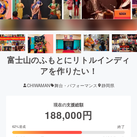
富士山のふもとにリトルインディ
アを作りたい！
CHIWAMAN
舞台・パフォーマンス
静岡県
現在の支援総額
188,000
円
終了
62
%達成