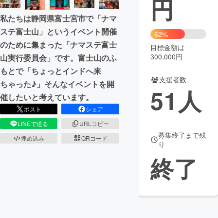
円
私たちは静岡県富士宮市で「ナマ
まちづくり・地域活性化
ステ富士山」というイベント開催
62%
のために集まった「ナマステ富士
目標金額は
CAMPFIRE for Social Good
CAMPFIRE Creation
300,000円
山実行委員会」です。富士山のふ
CAMPFIREふるさと納税
machi-ya
コミュニティ
もとで「ちょっとインドへ来
支援者数
ちゃった♪」そんなイベントを開
51
人
催したいと考えています。
ポスト
シェア
LINEで送る
URLコピー
募集終了まで残
埋め込み
QRコード
り
終了