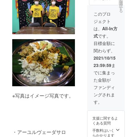
を
ンチ×5
いては
選
択
ｍほど
メール
す
る
の一枚
にて描
このプロ
の布に
かせて
ジェクト
なって
いただ
いま
く方の
は、
All-In方
す。 体
お写真
式
です。
に巻き
を送付
つけて
してく
目標金額に
着用す
ださ
関わらず、
るだけ
い。 後
ではな
日郵送
2021/10/15
く、
にてイ
23:59:59
ま
カーテ
ラスト
ンやマ
を発送
でに集まっ
ルチカ
いたし
た金額が
バーに
ますの
使われ
でご住
ファンディ
たり お
所・お
ングされま
※写真はイメージ写真です。
裁縫の
名前を
得意な
ご記入
す。
方は
くださ
バック
い。 デ
やス
ザイン
支援に関するよ
カート
スピ
くある質問
の素材
カ
として
design
手数料はいく
・アーユルヴェーダサロ
使われ
spica
らかかります