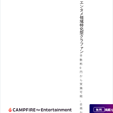
エ
ン
タ
メ
領
域
特
化
型
ク
ラ
フ
ァ
ン
手
数
料
0
円
か
ら
実
施
可
能
。
企
画
掲載
無料
か