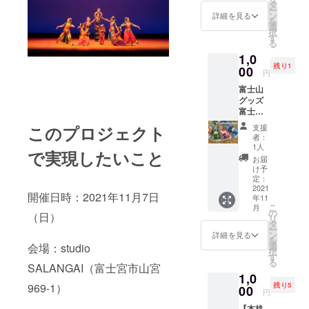
の富士
いたしま
サロ
タ
所・氏
ー
山グッ
ン ロ
ン
名をお
詳細を見る
す！
を
ズをお
レイユ
選
知らせ
択
届けし
EBTAイ
す
くださ
る
ます。
ヤー
い。
1,0
富”士か
ビュー
2021年
残り1
える
00
ティー
11月末
円
（ぶじ
セラピ
までに
富士山
かえ
スト協
郵送に
グッズ
る）マ
会 上
てチ
富士市
スコッ
級セラ
ケット
吉原商
ト １
ピス
を送付
支援
このプロジェクト
店街の
点 富”士
ト
いたし
者：
富士山
（無
TAMAK
1人
ます。
で実現したいこと
専門店
事）に
Iによる
https://
お届
「東海
かえる
施術に
け予
shubha
道表富
（帰
定：
なりま
bihani-
士」よ
2021
る）願
す。
curryna
開催日時：2021年11月7日
年11
り、お
いをか
220のツ
n.com/
こ
月
すすめ
けたお
の
ボが存
（日）
リ
の富士
守りマ
タ
在する
ー
山グッ
スコッ
ン
といわ
詳細を見る
を
ズをお
トにな
選
れる
会場：studio
択
届けし
ります♪
す
「耳」
る
ます。
SALANGAI（富士宮市山宮
※送料込
その耳
1,0
不二さ
み
を利用
残り5
969-1）
んケー
00
https://
して体
円
タイク
omotef
調を整
【本格