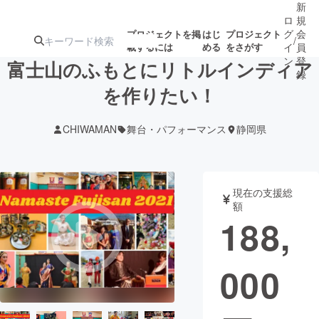
新
ロ
規
グ
会
プロジェクトを掲
はじ
プロジェクト
/
載するには
める
をさがす
イ
員
ン
登
富士山のふもとにリトルインディア
録
を作りたい！
人気のプロ
注目のリ
注目の新着プロ
募集終了が近いプ
もうすぐ公開
CHIWAMAN
舞台・パフォーマンス
静岡県
ジェクト
ターン
ジェクト
ロジェクト
されます
アート・写真
音楽
現在の支援総
額
188,
テクノロジー・ガジェット
ゲーム・サ
000
映像・映画
書籍・雑誌
ビジネス・起業
チャレンジ