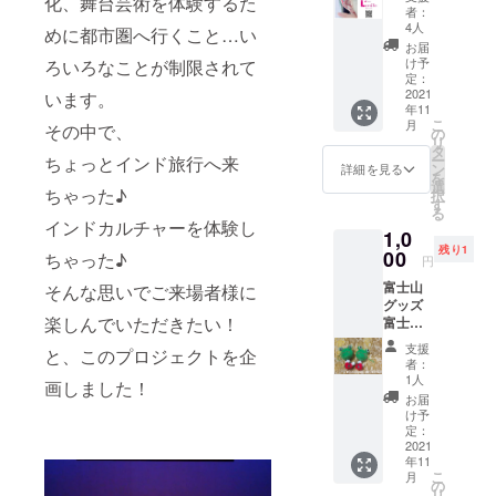
化、舞台芸術を体験するた
ジュエ
使用で
者：
しそうじゃ
リーサ
きる500
4人
めに都市圏へ行くこと…い
ない？」
ロン
円のお
お届
「Ｌ’or
食事券
ということ
け予
ろいろなことが制限されて
eille ロ
になり
定：
で、ナマス
レイ
2021
ます。
います。
年11
テ富士山
ユ」
（1000
こ
月
その中で、
1500円
円以上
の
実行委員会
リ
チケッ
のご注
タ
ー
の実行委員
ちょっとインド旅行へ来
ト券
文に限
ン
詳細を見る
を
（4500
をやらせて
り有効
選
ちゃった♪
択
円以上
となり
す
いただくこ
る
のコー
ま
インドカルチャーを体験し
ととなりま
1,0
スに限
す。）
残り1
り有
00
※有効期
ちゃった♪
した。
円
効）
限
富士山
限定２
そんな思いでご来場者様に
2022年
グッズ
わたしは主
０名 ※
2月末ま
楽しんでいただきたい！
富士市
有効期
で ※１
に舞台部門
吉原商
限2022
枚につ
支援
と、このプロジェクトを企
を担当させ
店街の
年2月末
き１回
者：
富士山
日まで
ていただい
限り お
1人
画しました！
専門店
イヤー
食事券
お届
ておりま
「東海
セラ
は紙チ
け予
す！
道表富
ピー＆
定：
ケット
士」よ
2021
耳つぼ
になり
どうぞよろ
年11
り、お
ジュエ
ますの
こ
しくお願い
月
すすめ
リー
の
で ご住
リ