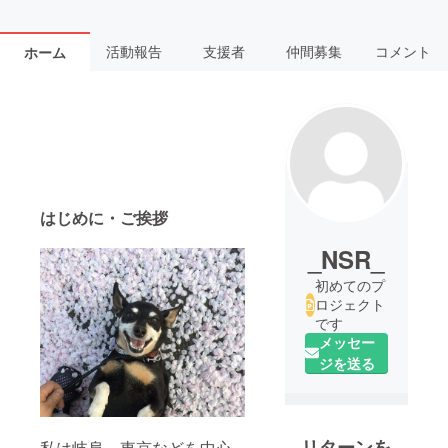
活動報告
支援者
仲間募集
コメント
ホーム
はじめに・ご挨拶
_NSR_
初めてのプ
ロジェクト
です
メッセー
ジを送る
リターンを
私は岐阜、東京などを中心