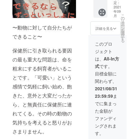
用ボ
品をご
がござ
定：
ディ：
自宅に
2021
います
年09
自社オ
お届け
ので、
こ
月
リジナ
いたし
予めご
の
リ
ル
ます。
了承く
タ
ー
〜動物に対して自分たちが
ビック
［内
ださい
ン
詳細を見る
を
シル
容］ ・
ませ。
選
択
できること〜
エットT
お礼の
※リター
す
る
シャツ
メッ
ン金額
このプロ
素材：
セージ
に送料
保健所に引き取られる要因
ジェクト
綿100%
・ブラ
は含ま
オープ
ンド
れてい
は、
All-In方
の最も重大な問題は、命を
ンエン
（BLUE
ます。
式
です。
ド糸 サ
）の商
※上記添
粗末にする飼育者がいるこ
イズ：
品 5枚
付画像
目標金額に
とです。「可愛い」という
サイズ /
（デザ
は、あ
関わらず、
身丈・
イン違
くまで
感情で気軽に飼い始め、飽
身幅・
い） 〜
参考で
2021/08/31
肩幅・
ブラン
すので
きた、意外と大変だったか
23:59:59
ま
袖丈 M /
ド
商品が
72 57
（BLUE
完成次
でに集まっ
ら、と無責任に保健所に連
53 23 L
）の商
第ご連
た金額が
/ 76 60
品詳
絡させ
れてくる。その時の動物の
56 25
細〜 使
ていた
ファンディ
XL / 80
用ボ
気持ちを考えると怒りがお
だきま
ングされま
63 59
ディ：
す。
さまりません。
27 カ
自社オ
す。
ラー：
リジナ