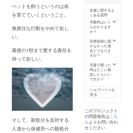
ホワイ
ル
ペットを飼うというのは命
ト、ブ
ビック
支援に関するよ
ラッ
シル
を育てていくということ。
くある質問
ク、ブ
エットT
ルー、
シャツ
手数料はいく
カー
素材：
らかかります
無責任な行動をやめて欲し
キ 計4
綿100%
か？
色 ※お
オープ
い。
申し込
ンエン
目標金額に届
み頂き
ド糸 サ
かなかった場
最後の1秒まで愛する責任を
ました
イズ：
合どうなりま
支援者
サイズ /
すか？
持って欲しい。
様へ商
身丈・
品が出
身幅・
支援で困った
来次第
肩幅・
時はどこに相
順次発
袖丈 M /
談したらいい
送させ
72 57
ですか？
ていた
53 23 L
だきま
/ 76 60
ヘルプページを
すが、
56 25
見る
ご注文
XL / 80
状況や
63 59
製造工
27 カ
このプロジェクト
程上の
ラー：
の問題報告は
こち
都合に
ホワイ
そして、殺処分を反対する
より納
ト、ブ
ら
よりお問い合わ
期が遅
ラッ
せください
人達から保健所への殺処分
れる場
ク、ブ