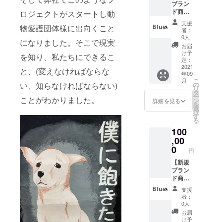
ブラン
ウォー
ド商
ター
ロジェクトがスタートし動
品】 ブ
クール
支援
物愛護団体様に出向くこと
ランド
ドマス
者：
立ち上
ク 1
0人
になりました。そこで現実
げ後、
セット
お届
完成商
（3枚）
け予
を知り、私たちにできるこ
品をご
※お申し
定：
自宅に
2021
込み頂
と、(変えなければならな
年09
お届け
きまし
こ
月
いたし
た支援
の
い、知らなければならない)
リ
ます。
者様へ
タ
ー
［内
ことがわかりました。
商品が
ン
詳細を見る
を
容］ ・
出来次
選
択
お礼の
第順次
す
る
メッ
発送さ
100
セージ
せてい
・ブラ
,00
ただき
ンド
ます
0
円
（BLUE
が、ご
）の商
【新規
注文状
品 １
ブラン
況や製
枚 〜ブ
ド商
造工程
ランド
品】 ブ
上の都
支援
（BLUE
ランド
合によ
者：
）の商
立ち上
り納期
0人
品詳
げ後、
が遅れ
お届
細〜 使
完成商
る場合
け予