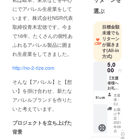
にでアパレル生産業をして
選ぶ
います、株式会社NSR代表
取締役青木宏徳です。今ま
目標金額
未達でも
で16年、たくさんの個性あ
リターン
が届きま
ふれるアパレル製品に囲ま
す
(All-in
れ生産業をしてきました。
方式)
5,0
http://no-2-rize.com
00
円
【支援
そんな【アパレル】と【想
者様へ
お礼の
い】を掛け合わせ、新たな
メッ
支援
セー
アパレルブランドを作りた
者：
ジ】
0人
［内
いと考えています。
お届
容］ ・
け予
お礼の
定：
プロジェクトを立ち上げた
メッ
2021
年09
セージ
こ
背景
月
※こちら
の
リ
は支援
タ