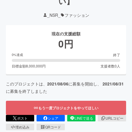
い】
_NSR_
ファッション
現在の支援総額
0
円
終了
0
%達成
目標金額
8,000,000
円
支援者数
0
人
このプロジェクトは、
2021/08/06
に募集を開始し、
2021/08/31
に募集を終了しました
もう一度プロジェクトをやってほしい
ポスト
シェア
LINEで送る
URLコピー
埋め込み
QRコード