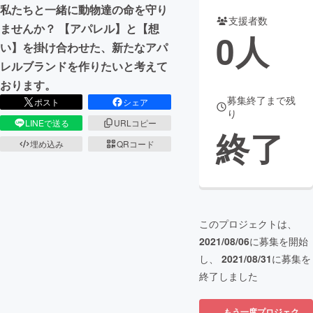
私たちと一緒に動物達の命を守り
支援者数
まちづくり・地域活性化
ませんか？ 【アパレル】と【想
0
人
い】を掛け合わせた、新たなアパ
レルブランドを作りたいと考えて
CAMPFIRE for Social Good
CAMPFIRE Creation
おります。
CAMPFIREふるさと納税
machi-ya
コミュニティ
募集終了まで残
ポスト
シェア
り
LINEで送る
URLコピー
終了
埋め込み
QRコード
このプロジェクトは、
2021/08/06
に募集を開始
し、
2021/08/31
に募集を
終了しました
もう一度プロジェク