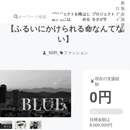
新
ロ
規
グ
会
プロジェクトを掲
はじ
プロジェクト
/
載するには
める
をさがす
イ
員
ン
登
【ふるいにかけられる命なんてな
録
い】
人気のプロ
注目のリ
注目の新着プロ
募集終了が近いプ
もうすぐ公開
_NSR_
ファッション
ジェクト
ターン
ジェクト
ロジェクト
されます
アート・写真
音楽
現在の支援総
額
0
円
テクノロジー・ガジェット
ゲーム・サ
映像・映画
書籍・雑誌
0%
目標金額は
8,000,000円
ビジネス・起業
チャレンジ