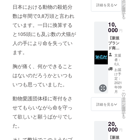
ー
者様へ
ン
詳細を見る
日本における動物の殺処分
を
のお礼
選
択
のメッ
す
数は年間で3,8万頭と言われ
る
セージ
10,
をメー
ています。一日に換算する
ルまた
000
円
と105頭にも及ぶ数の犬猫が
はメッ
【新規
セージ
人の手により命を失ってい
ブラン
カード
ド商
にて送
ます。
品】 ブ
らさせ
支援
ランド
て頂き
者：
立ち上
ます。
0人
胸が痛く、何かできること
げ後、
お届
完成商
け予
はないのだろうかといつも
品をご
定：
自宅に
2021
いつも思っていました。
年09
お届け
こ
月
いたし
の
リ
動物愛護団体様に寄付をさ
ます。
タ
ー
［内
ン
詳細を見る
を
せてもらいながら命を守っ
容］ ・
選
択
お礼の
す
て欲しいと願うばかりでし
る
メッ
20,
セージ
た。
・自社
000
円
オリジ
【新規
ナル
そして弊社でこのようなプ