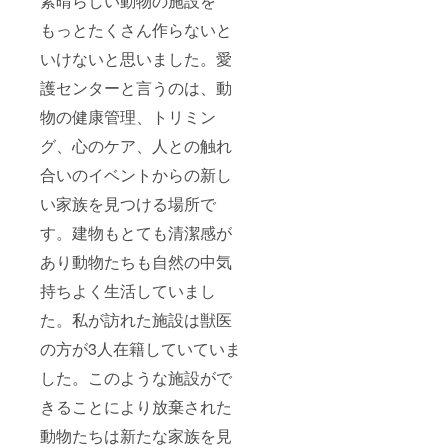
素晴らしい動物の施設を
めご了
承くだ
もっとたくさん作らないと
さいま
せ。 ※
いけないと思いました。愛
リター
護センターと言うのは、動
ン金額
に送料
物の健康管理、トリミン
は含ま
れてい
グ、心のケア、人との触れ
ます。
※上記添
合いのイベントからの新し
付画
像、情
い家族を見つける場所で
報は、
す。建物もとても清潔感が
あくま
で参考
あり動物たちも自然の中気
ですの
で商品
持ちよく生活していまし
が完成
次第ご
た。私が訪れた施設は獣医
連絡さ
せてい
の方が3人在籍していていま
ただき
した。このような施設がで
ます。
きることにより放棄された
動物たちは新たな家族を見