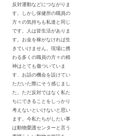
合がご
ルー、
反対運動などにつながりま
ざいま
カー
すの
キ 計4
す。しかし保健所の職員の
で、予
色 ※お
方々の気持ちも私達と同じ
めご了
申し込
承くだ
み頂き
です。人は皆生活がありま
さいま
ました
せ。 ※
支援者
す。お金を稼がなければ生
リター
様へ商
ン金額
品が出
きていけません。現場に携
に送料
来次第
は含ま
順次発
わる多くの職員の方々の精
れてい
送させ
神はとても傷ついていま
ます。
ていた
※上記添
だきま
す、お話の機会を設けてい
付画
すが、
像、情
ご注文
ただいた際にそう感じまし
報は、
状況や
あくま
製造工
た。ただ反対ではなく私た
で参考
程上の
ですの
都合に
ちにできることをしっかり
で商品
より納
考えないといけないと思い
が完成
期が遅
次第ご
れる場
ます。今私たちがしたい事
連絡さ
合がご
せてい
ざいま
は動物愛護センターと言う
ただき
すの
ます。
で、予