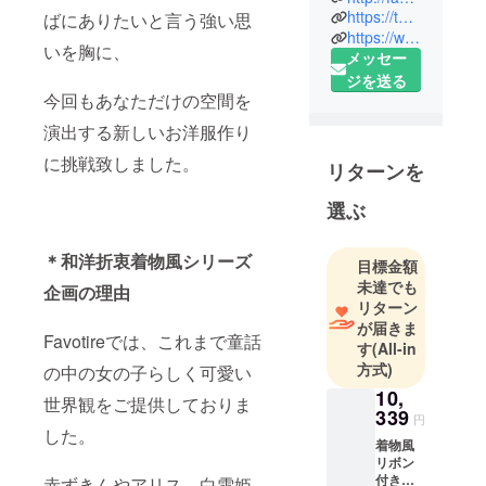
他のブラン
https://twitter.com/Favorite_Onepi
ばにありたいと言う強い思
ドにはない
https://www.instagram.com/favorite_onepi/
いを胸に、
メッセー
個性的なお
ジを送る
洋服を作っ
今回もあなただけの空間を
演出する新しいお洋服作り
に挑戦致しました。
リターンを
選ぶ
＊
和洋折衷着物風シリーズ
目標金額
未達でも
企画の理由
リターン
が届きま
Favotireでは、これまで童話
す
(All-in
方式)
の中の女の子らしく可愛い
10,
世界観をご提供しておりま
339
円
した。
着物風
リボン
付き妖
赤ずきんやアリス、白雪姫