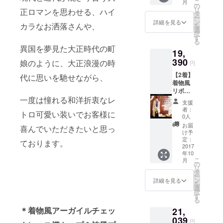
こ
月
の
リ
正ロマンを思わせる、ハイ
タ
ー
ン
詳細を見る
カラなお洒落さんや、
を
選
択
す
る
異国を夢見た大正時代の町
19,
390
娘のように、大正浪漫の時
円
【2着】
代に思いを馳せながら、
着物風
リボン
一度は憧れる和洋折衷なレ
付き妖
支援
精レー
者：
トロ可愛い装いでお客様に
ス羽織
0人
（ff103
お届
喜んでいただきたいと思っ
7）
け予
定：
ております。
2017
年10
こ
月
の
リ
タ
ー
ン
詳細を見る
を
選
択
す
る
＊着物風アーガイルチェッ
21,
039
円