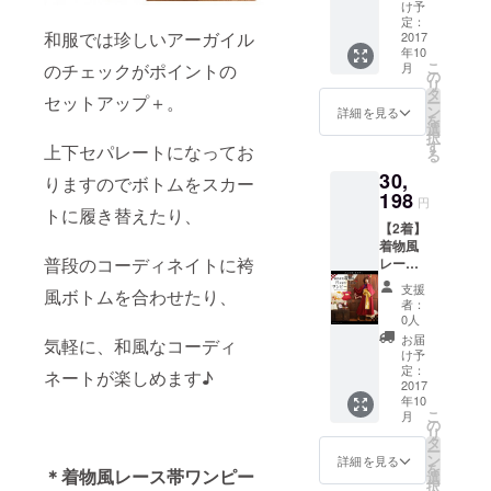
ボン付
け予
き妖精
定：
和服では珍しいアーガイル
レース
2017
年10
羽織
こ
のチェックがポイントの
月
（ff103
の
リ
7）
タ
セットアップ＋。
ー
ン
詳細を見る
を
選
択
す
上下セパレートになってお
る
30,
りますのでボトムをスカー
198
円
トに履き替えたり、
【2着】
着物風
普段のコーディネイトに袴
レース
帯ワン
支援
風ボトムを合わせたり、
ピース
者：
（ff103
0人
0）
お届
気軽に、和風なコーディ
け予
定：
ネートが楽しめます♪
2017
年10
こ
月
の
リ
タ
ー
ン
詳細を見る
を
＊着物風レース帯ワンピー
選
択