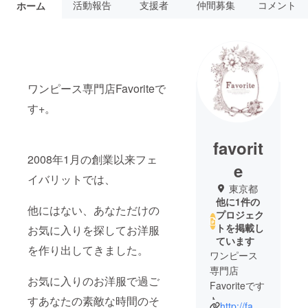
活動報告
支援者
仲間募集
コメント
ホーム
ワンピース専門店Favoriteで
す+。
favorit
2008年1月の創業以来フェ
e
イバリットでは、
東京都
他に1件の
他にはない、あなただけの
プロジェク
トを掲載し
お気に入りを探してお洋服
ています
を作り出してきました。
ワンピース
専門店
お気に入りのお洋服で過ご
Favoriteです
すあなたの素敵な時間のそ
♪
http://favorite-one.co.jp/