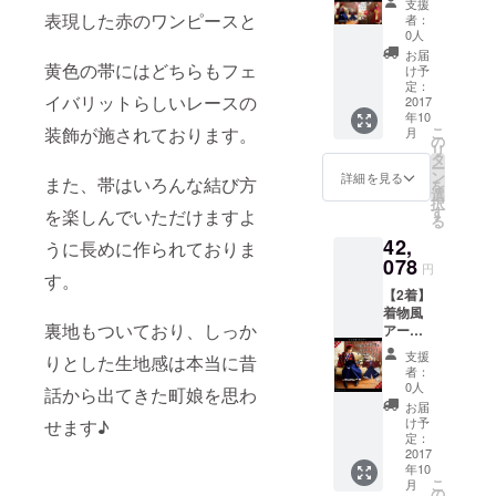
支援
（ff103
表現した赤のワンピースと
者：
0）＆着
0人
物風
お届
アーガ
黄色の帯にはどちらもフェ
け予
イル
定：
イバリットらしいレースの
チェッ
2017
年10
クレー
装飾が施されております。
こ
月
ス襟
の
リ
トップ
タ
ー
＆袴風
ン
詳細を見る
また、帯はいろんな結び方
を
プリー
選
択
ツガウ
す
を楽しんでいただけますよ
る
チョ
42,
セット
うに長めに作られておりま
アップ
078
円
す。
（ff102
【2着】
9）
着物風
裏地もついており、しっか
アーガ
イル
支援
りとした生地感は本当に昔
チェッ
者：
クレー
0人
話から出てきた町娘を思わ
ス襟
お届
トップ
け予
せます♪
＆袴風
定：
プリー
2017
年10
ツガウ
こ
月
チョ
の