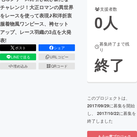
チャレンジ！大正ロマンの異世界
支援者数
まちづくり・地域活性化
0
人
をレースを使って表現♪和洋折衷
服着物風ワンピース、袴セット
CAMPFIRE for Social Good
CAMPFIRE Creation
アップ、レース羽織の3点を大発
CAMPFIREふるさと納税
machi-ya
コミュニティ
表!
募集終了まで残
ポスト
シェア
り
終了
LINEで送る
URLコピー
埋め込み
QRコード
このプロジェクトは、
2017/09/29
に募集を開始
し、
2017/10/22
に募集を
終了しました
もう一度プロジェク