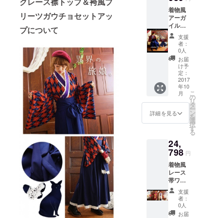
クレース襟トップ＆袴風プ
着物風
リーツガウチョセットアッ
アーガ
イル
プについて
チェッ
支援
クレー
者：
ス襟
0人
トップ
お届
＆袴風
け予
プリー
定：
ツガウ
2017
年10
チョ
こ
月
セット
の
リ
アップ
タ
ー
（ff102
ン
詳細を見る
を
9）
選
択
す
る
24,
798
円
着物風
レース
帯ワン
ピース
支援
（ff103
者：
0）＆着
0人
物風 リ
お届