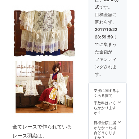
アーガ
式
です。
イル
チェッ
目標金額に
クレー
関わらず、
ス襟
トップ
2017/10/22
＆袴風
23:59:59
ま
プリー
ツガウ
でに集まっ
チョ
た金額が
セット
アップ
ファンディ
ff1029
ングされま
）
す。
支援に関するよ
くある質問
手数料はいく
らかかります
か？
目標金額に届
全てレースで作られている
かなかった場
合どうなりま
レース羽織は、
すか？