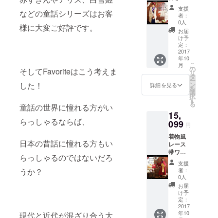
精レー
支援
などの童話シリーズはお客
ス羽織
者：
（ff103
0人
様に大変ご好評です。
7）
お届
け予
定：
2017
年10
こ
月
の
そしてFavoriteはこう考えま
リ
タ
ー
した！
ン
詳細を見る
を
選
択
す
る
童話の世界に憧れる方がい
15,
らっしゃるならば、
099
円
着物風
日本の昔話に憧れる方もい
レース
帯ワン
らっしゃるのではないだろ
ピース
支援
（ff103
うか？
者：
0）
0人
お届
け予
定：
2017
年10
現代と近代が混ざり合う大