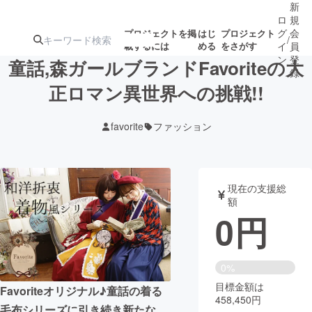
新
ロ
規
グ
会
プロジェクトを掲
はじ
プロジェクト
/
載するには
める
をさがす
イ
員
ン
登
童話,森ガールブランドFavoriteの大
録
正ロマン異世界への挑戦!!
人気のプロ
注目のリ
注目の新着プロ
募集終了が近いプ
もうすぐ公開
favorite
ファッション
ジェクト
ターン
ジェクト
ロジェクト
されます
アート・写真
音楽
現在の支援総
額
0
円
テクノロジー・ガジェット
ゲーム・サ
映像・映画
書籍・雑誌
0%
目標金額は
Favoriteオリジナル♪童話の着る
458,450円
ビジネス・起業
チャレンジ
毛布シリーズに引き続き新たな