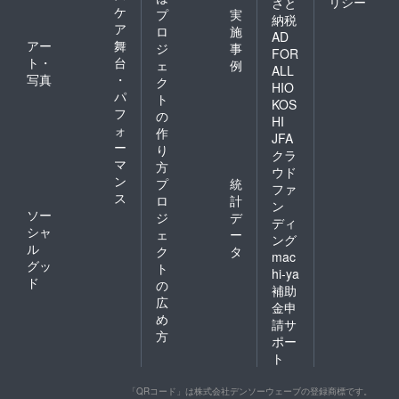
リシー
さと
ケ
プ
実
納税
ア
ロ
施
AD
アー
舞
ジ
事
FOR
ト・
台
ェ
例
ALL
写真
・
ク
HIO
パ
ト
KOS
フ
の
HI
ォ
作
JFA
ー
り
クラ
マ
方
ウド
ン
プ
統
ファ
ス
ロ
計
ン
ソー
ジ
デ
ディ
シャ
ェ
ー
ング
ル
ク
タ
mac
グッ
ト
hi-ya
ド
の
補助
広
金申
め
請サ
方
ポー
ト
「QRコード」は株式会社デンソーウェーブの登録商標です。