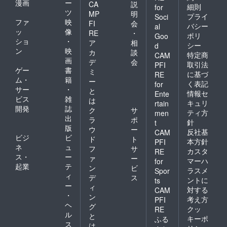
漫画
ー
CA
説
細則
for
ツ
MP
明
プライ
Soci
ファ
映
FI
会
バシー
al
ッ
像
RE
・
ポリ
Goo
ショ
・
ア
相
シー
d
ン
映
カ
談
特定商
CAM
画
デ
会
取引法
PFI
ゲー
書
ミ
に基づ
RE
ム・
籍
ー
く表記
for
サー
・
と
情報セ
Ente
ビス
雑
は
キュリ
rtain
開発
誌
ク
サ
ティ方
men
出
ラ
ポ
針
t
版
ウ
ー
反社基
CAM
ビジ
ビ
ド
ト
本方針
PFI
ネ
ュ
フ
サ
カスタ
RE
ス・
ー
ァ
ー
マーハ
for
起業
テ
ン
ビ
ラスメ
Spor
ィ
デ
ス
ントに
ts
ー
ィ
対する
CAM
・
ン
考え方
PFI
ヘ
グ
クッ
RE
ル
と
キーポ
ふる
ス
は