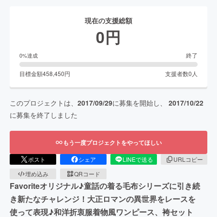
現在の支援総額
0
円
終了
0
%達成
目標金額
458,450
円
支援者数
0
人
このプロジェクトは、
2017/09/29
に募集を開始し、
2017/10/22
に募集を終了しました
もう一度プロジェクトをやってほしい
ポスト
シェア
LINEで送る
URLコピー
埋め込み
QRコード
Favoriteオリジナル♪童話の着る毛布シリーズに引き続
き新たなチャレンジ！大正ロマンの異世界をレースを
使って表現♪和洋折衷服着物風ワンピース、袴セット