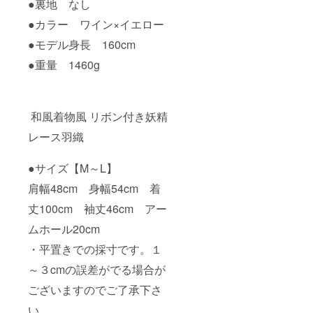
●裏地 なし
●カラー ワイン×イエロー
●モデル身長 160cm
●重量 1460g
和風着物風 リボン付き妖精
レース羽織
●サイズ【M～L】
肩幅48cm 身幅54cm 着
丈100cm 袖丈46cm アー
ムホール20cm
・平置きでの採寸です。１
～３cmの誤差がでる場合が
ございますのでご了承下さ
い。