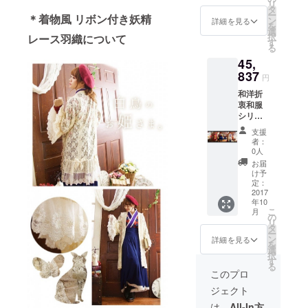
リ
セット
タ
ー
＊着物風 リボン付き妖精
アップ
ン
詳細を見る
を
（ff102
選
択
レース羽織について
9）
す
る
45,
837
円
和洋折
衷和服
シリー
ズ3点
支援
セット
者：
（和風
0人
着物風
お届
リボン
け予
付き妖
定：
精レー
2017
年10
ス羽織
こ
月
ff1037
の
リ
＆着物
タ
ー
風レー
ン
詳細を見る
を
ス帯ワ
選
択
ンピー
す
る
ス
このプロ
ff1030
ジェクト
＆和風
着物風
は、
All-In方