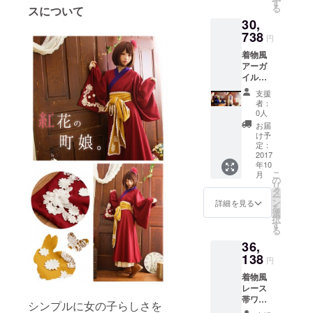
す
る
スについて
30,
738
円
着物風
アーガ
イル
チェッ
支援
クレー
者：
ス襟
0人
トップ
お届
＆袴風
け予
プリー
定：
ツガウ
2017
年10
チョ
こ
月
セット
の
リ
アップ
タ
ー
＆着物
ン
詳細を見る
を
風 リボ
選
択
ン付き
す
る
妖精
36,
レース
羽織
138
円
（ff103
着物風
7）
レース
帯ワン
シンプルに女の子らしさを
ピース