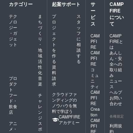
カテゴリー
起案サポート
サ
CAMP
ー
FIRE
テク
ま
プ
ス
ビ
につい
ノロ
ち
ロ
タ
ス
て
ジー
づ
ジ
ッ
・ガ
く
ェ
フ
CAM
CAMP
ジェ
り
ク
に
PFI
FIREと
ット
・
ト
相
RE
は
地
を
談
CAM
あんし
域
作
す
PFI
ん・安
活
る
る
RE
全への
性
資
コ
取り組
化
料
ミュ
み
プロ
音
請
ニ
ニュー
ダク
楽
求
ティ
ス
ト
CAM
ヘルプ
クラウドファ
フー
チ
PFI
お問い
ンディングの
ド・
ャ
RE
合わせ
ノウハウを無
飲食
レ
Crea
料で学ぼう
店
ン
tion
各種規定
CAMPFIRE
ジ
CAM
アカデミー
アニ
ス
利用規
PFI
メ・
ポ
約
RE