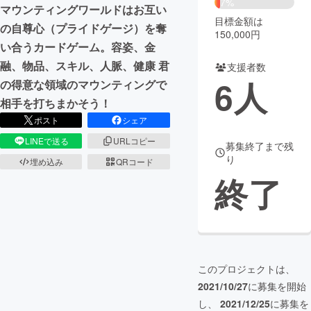
7%
マウンティングワールドはお互い
目標金額は
まちづくり・地域活性化
の自尊心（プライドゲージ）を奪
150,000円
い合うカードゲーム。容姿、金
融、物品、スキル、人脈、健康 君
支援者数
CAMPFIRE for Social Good
CAMPFIRE Creation
6
人
の得意な領域のマウンティングで
CAMPFIREふるさと納税
machi-ya
コミュニティ
相手を打ちまかそう！
ポスト
シェア
LINEで送る
URLコピー
募集終了まで残
り
埋め込み
QRコード
終了
このプロジェクトは、
2021/10/27
に募集を開始
し、
2021/12/25
に募集を