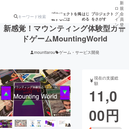
新
ロ
規
グ
会
プロジェクトを掲
はじ
プロジェクト
/
載するには
める
をさがす
イ
員
ン
登
新感覚！マウンティング体験型カー
録
ドゲームMountingWorld
人気のプロ
注目のリ
注目の新着プロ
募集終了が近いプ
もうすぐ公開
mounttarou
ゲーム・サービス開発
ジェクト
ターン
ジェクト
ロジェクト
されます
アート・写真
音楽
現在の支援総
額
11,0
テクノロジー・ガジェット
ゲーム・サ
00
円
映像・映画
書籍・雑誌
ビジネス・起業
チャレンジ