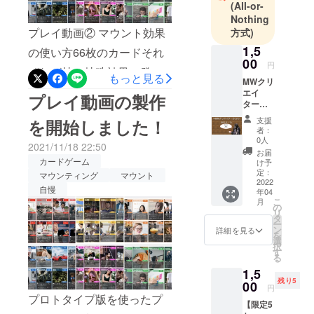
中！第一弾
(All-or-
リリースは
Nothing
2022年春予
プレイ動画② マウント効果
方式)
定です。
1,5
の使い方66枚のカードそれ
00
円
ぞれが持つ特殊効果の発動
もっと見る
マウンティ
MWクリ
方法を紹介します。マウン
ングってあ
エイ
プレイ動画の製作
ターか
まり良い気
ティングワールドは能力を
ら貴方
支援
を開始しました！
分はしない
のメー
使いこなすことで勝利に近
者：
ルアド
行為です
0人
2021/11/18 22:50
づく戦略型カードゲームで
レス宛
お届
が、それを
てに感
カードゲーム
け予
す。カードゲーム初心者も
面白おかし
謝の
定：
マウンティング
マウント
メッ
2022
くゲームに
玄人も楽しめるゲームに
自慢
年04
セージ
して笑い飛
こ
月
をお送
の
なっていますので、引き続
リ
ばすこと
りしま
タ
ー
きご支援のほどよろしくお
す。
ン
詳細を見る
で、対人関
を
選
係に悩んで
択
願いいたします！
す
る
る人の助け
https://m.youtube.com/shorts
1,5
になれば最
残り5
00
/oBuQ_wurSo0?
円
高に嬉しい
プロトタイプ版を使ったプ
【限定5
feature=share
です。