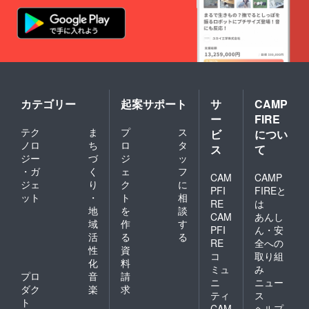
カテゴリー
起案サポート
サ
CAMP
ー
FIRE
テク
ま
プ
ス
ビ
につい
ノロ
ち
ロ
タ
ス
て
ジー
づ
ジ
ッ
・ガ
く
ェ
フ
CAM
CAMP
ジェ
り
ク
に
PFI
FIREと
ット
・
ト
相
RE
は
地
を
談
CAM
あんし
域
作
す
PFI
ん・安
活
る
る
RE
全への
性
資
コ
取り組
化
料
ミュ
み
プロ
音
請
ニ
ニュー
ダク
楽
求
ティ
ス
ト
CAM
ヘルプ