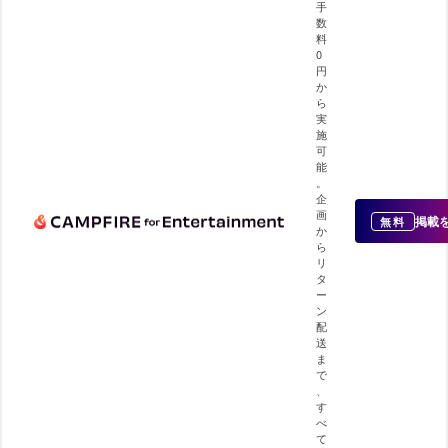
手
数
料
0
円
か
ら
実
施
可
能
。
企
画
掲載
無料
か
ら
リ
タ
ー
ン
配
送
ま
で
、
す
べ
て