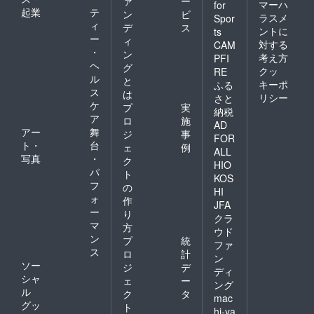
ァ
ー
マーハ
for
起業
テ
ン
ビ
ラスメ
Spor
ィ
デ
ス
ントに
ts
ー
ィ
対する
CAM
・
ン
考え方
PFI
ヘ
グ
クッ
RE
ル
と
キーポ
ふる
ス
は
リシー
さと
ケ
プ
実
納税
ア
ロ
施
AD
アー
舞
ジ
事
FOR
ト・
台
ェ
例
ALL
写真
・
ク
HIO
パ
ト
KOS
フ
の
HI
ォ
作
JFA
ー
り
クラ
マ
方
ウド
ン
プ
統
ファ
ス
ロ
計
ン
ソー
ジ
デ
ディ
シャ
ェ
ー
ング
ル
ク
タ
mac
グッ
ト
hi-ya