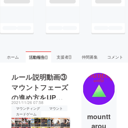
ホーム
支援者
仲間募集
コメント
活動報告
6
4
ルール説明動画③
マウントフェーズ
の進め方をUPし
2021/11/26 07:58
ました！
マウンティング
マウント
mountt
カードゲーム
arou