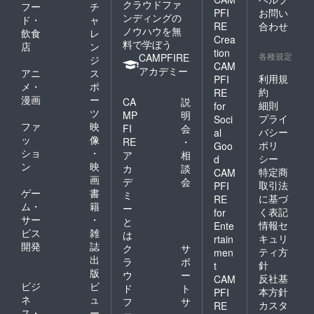
クラウドファ
フー
チ
PFI
お問い
ンディングの
ド・
ャ
RE
合わせ
ノウハウを無
飲食
レ
Crea
料で学ぼう
店
ン
tion
各種規定
CAMPFIRE
ジ
CAM
アカデミー
アニ
ス
利用規
PFI
メ・
ポ
約
RE
漫画
ー
CA
説
細則
for
ツ
MP
明
プライ
Soci
ファ
映
FI
会
バシー
al
ッ
像
RE
・
ポリ
Goo
ショ
・
ア
相
シー
d
ン
映
カ
談
特定商
CAM
画
デ
会
取引法
PFI
ゲー
書
ミ
に基づ
RE
ム・
籍
ー
く表記
for
サー
・
と
情報セ
Ente
ビス
雑
は
キュリ
rtain
開発
誌
ク
サ
ティ方
men
出
ラ
ポ
針
t
版
ウ
ー
反社基
CAM
ビジ
ビ
ド
ト
本方針
PFI
ネ
ュ
フ
サ
カスタ
RE
ス・
ー