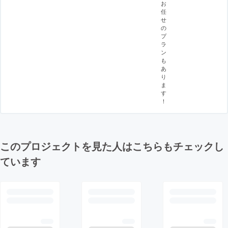
お
任
せ
の
プ
ラ
ン
も
あ
り
ま
す
！
このプロジェクトを見た人はこちらもチェックし
ています