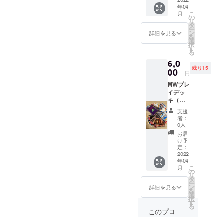
半分に
年04
分けて
思っていますので、引き続
こ
月
遊んで
の
リ
きご支援のほどお願いいた
いただ
タ
ー
ければ
ン
詳細を見る
します！
を
と思い
選
択
ます) 定
す
る
価3,500
6,0
円
残り15
00
円
MWプレ
イデッ
キ（収
録カー
支援
ド55種
者：
類予
0人
定）2個
お届
セット※
け予
中身は
定：
同じで
2022
年04
す 定価
こ
月
3,500円
の
リ
×2個
タ
ー
7,000円
ン
詳細を見る
を
選
択
す
る
このプロ