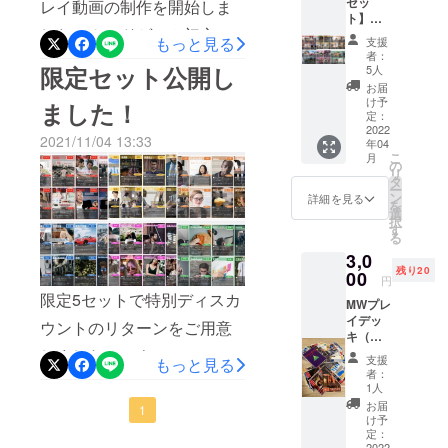
セッ
レイ動画の制作を開始しま
ト】
した。カードゲーム初心者
MWプレ
「いるよ
もっと見る
支援
イデッ
者：
ね、こうい
のかたでも気軽に楽しめる
キ（収
限定セット公開し
5人
うヤツ」と
録カー
シンプルさと、熟練者のか
お届
ド55種
共感してい
け予
ました！
類予
たも唸らせるような奥深
定：
ただけるよ
定）1個
2022
2021/11/04 13:33
さ、両方の要素があるゲー
年04
うなコンテ
セット
こ
月
(山札を
の
ンツづくり
ムに仕上がってるかと思い
リ
半分に
タ
をモットー
ー
分けて
ン
詳細を見る
ます。動画コンテンツはど
を
遊んで
に製作活動
選
択
いただ
んどんアップしていきます
す
していま
る
ければ
す。
のでご期待ください！
3,0
と思い
残り20
ます)
00
円
https://youtube.com/shorts/io
限定5セットで特別ディスカ
MWプレ
wupeplD2k?feature=share
イデッ
ウントのリターンをご用意
キ（収
録カー
しました！マウンティング
支援
もっと見る
ド55種
者：
でモヤモヤした気持ちを笑
類予
1人
定）1個
お届
い飛ばすツールとして、ぜ
1
セット
け予
(山札を
定：
ひ世に出していければと
2022