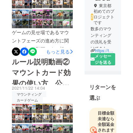
東京都
初めてのプ
ロジェクト
です
数多のマウ
ゲームの見せ場であるマウ
ンティング
ントフェーズの進め方に関
の洗礼を受
けてきたク
するプレイ動画です。相手
https://twitter.com/mw21955232?s=21
もっと見る
リエイター
メッセー
との駆け引きで一気に形勢
ルール説明動画②
集団てす。
ジを送る
逆転のチャンスも！？読み
マウントカード効
合いが面白いギミックに
最強にして
果の使い方、公開
最高のマウ
なっているかと思いますの
リターンを
ンティング
2021/11/22 14:04
でぜひご覧ください
しました！
体験型カー
マウンティング
選ぶ
♪https://youtube.com/shorts/
カードゲーム
ドゲーム
QWcrBJ_UXcM?
「マウン
目標金額
ティング
feature=share
未達なら
ワールド」
全額返金
を絶賛製作
されます