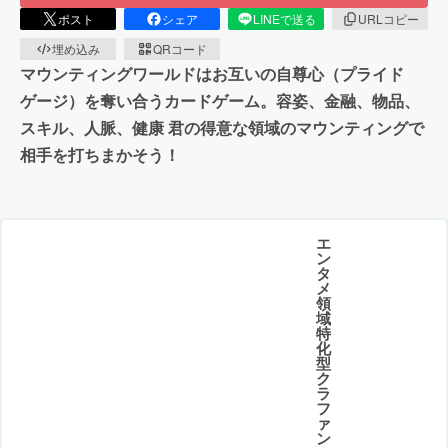
ポスト
シェア
LINEで送る
URLコピー
埋め込み
QRコード
マウンティングワールドはお互いの自尊心（プライド
ゲージ）を奪い合うカードゲーム。容姿、金融、物品、
スキル、人脈、健康 君の得意な領域のマウンティングで
相手を打ちまかそう！
エ
ン
タ
メ
領
域
特
化
型
ク
ラ
フ
ァ
ン