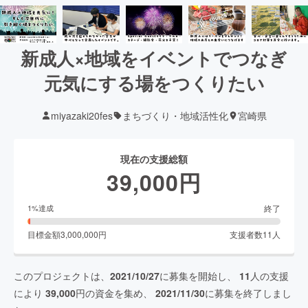
新成人×地域をイベントでつなぎ
元気にする場をつくりたい
miyazaki20fes
まちづくり・地域活性化
宮崎県
現在の支援総額
39,000
円
終了
1
%達成
目標金額
3,000,000
円
支援者数
11
人
このプロジェクトは、
2021/10/27
に募集を開始し、
11
人の支援
により
39,000
円の資金を集め、
2021/11/30
に募集を終了しまし