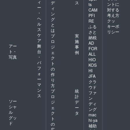
ィ
デ
ス
ントに
ts
ー
ィ
対する
CAM
・
ン
考え方
PFI
ヘ
グ
クッ
RE
ル
と
キーポ
ふる
ス
は
リシー
さと
ケ
プ
実
納税
ア
ロ
施
AD
アー
舞
ジ
事
FOR
ト・
台
ェ
例
ALL
写真
・
ク
HIO
パ
ト
KOS
フ
の
HI
ォ
作
JFA
ー
り
クラ
マ
方
ウド
ン
プ
統
ファ
ス
ロ
計
ン
ソー
ジ
デ
ディ
シャ
ェ
ー
ング
ル
ク
タ
mac
グッ
ト
hi-ya
ド
の
補助
広