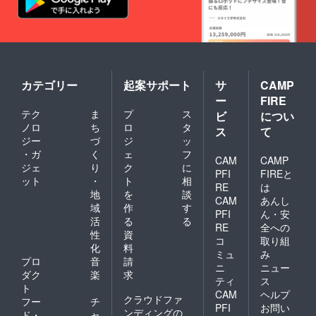
カテゴリー
起案サポート
サ
CAMP
ー
FIRE
テク
ま
プ
ス
ビ
につい
ノロ
ち
ロ
タ
ス
て
ジー
づ
ジ
ッ
・ガ
く
ェ
フ
CAM
CAMP
ジェ
り
ク
に
PFI
FIREと
ット
・
ト
相
RE
は
地
を
談
CAM
あんし
域
作
す
PFI
ん・安
活
る
る
RE
全への
性
資
コ
取り組
化
料
ミュ
み
プロ
音
請
ニ
ニュー
ダク
楽
求
ティ
ス
ト
CAM
ヘルプ
クラウドファ
フー
チ
PFI
お問い
ンディングの
ド・
ャ