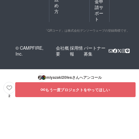
金申
め
請サ
方
ポー
ト
「QRコード」は株式会社デンソーウェーブの登録商標です。
© CAMPFIRE,
会社概
採用情
パートナー
Inc.
要
報
募集
miyazaki20fes
さんへアンコール
もう一度プロジェクトをやってほしい
2