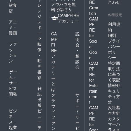
RE
合わせ
ノウハウを無
飲食
レ
Crea
料で学ぼう
店
ン
tion
各種規定
CAMPFIRE
ジ
CAM
アカデミー
アニ
ス
利用規
PFI
メ・
ポ
約
RE
漫画
ー
CA
説
細則
for
ツ
MP
明
プライ
Soci
ファ
映
FI
会
バシー
al
ッ
像
RE
・
ポリ
Goo
ショ
・
ア
相
シー
d
ン
映
カ
談
特定商
CAM
画
デ
会
取引法
PFI
ゲー
書
ミ
に基づ
RE
ム・
籍
ー
く表記
for
サー
・
と
情報セ
Ente
ビス
雑
は
キュリ
rtain
開発
誌
ク
サ
ティ方
men
出
ラ
ポ
針
t
版
ウ
ー
反社基
CAM
ビジ
ビ
ド
ト
本方針
PFI
ネ
ュ
フ
サ
カスタ
RE
ス・
ー
ァ
ー
マーハ
for
起業
テ
ン
ビ
ラスメ
Spor