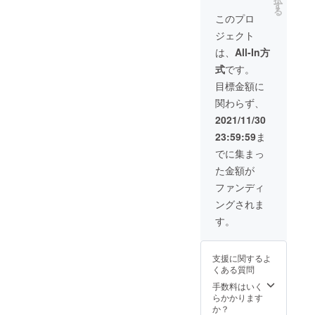
を、白
整機能
す
る
もしく
付き／
このプロ
は黒か
サイズ
ジェクト
らお選
w130m
びくだ
m×h12
は、
All-In方
さい。
0mm／
式
です。
※画像は
生産
イメー
国：ベ
目標金額に
ジです
トナム
関わらず、
＜タオ
ル詳細
2021/11/30
＞
23:59:59
ま
シャー
リング
でに集まっ
フェイ
た金額が
スタオ
ル。サ
ファンディ
イズ約
ングされま
34×84c
m
す。
支援に関するよ
くある質問
手数料はいく
らかかります
か？