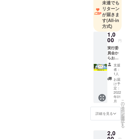
未達でも
リターン
が届きま
す
(All-in
方式)
1,0
00
円
実行委
員会か
らお礼
のメッ
支援
セージ
者：
をお送
1人
りしま
お届
す。
け予
定：
2022
年01
こ
月
の
リ
タ
ー
ン
詳細を見る
を
選
択
す
る
2,0
00
円