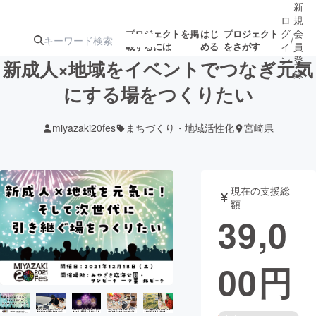
新
ロ
規
グ
会
プロジェクトを掲
はじ
プロジェクト
/
載するには
める
をさがす
イ
員
ン
登
新成人×地域をイベントでつなぎ元気
録
にする場をつくりたい
人気のプロ
注目のリ
注目の新着プロ
募集終了が近いプ
もうすぐ公開
miyazaki20fes
まちづくり・地域活性化
宮崎県
ジェクト
ターン
ジェクト
ロジェクト
されます
アート・写真
音楽
現在の支援総
額
39,0
テクノロジー・ガジェット
ゲーム・サ
00
円
映像・映画
書籍・雑誌
ビジネス・起業
チャレンジ