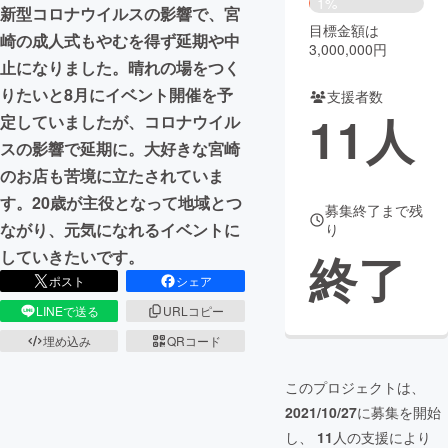
1%
新型コロナウイルスの影響で、宮
目標金額は
まちづくり・地域活性化
崎の成人式もやむを得ず延期や中
3,000,000円
止になりました。晴れの場をつく
りたいと8月にイベント開催を予
支援者数
CAMPFIRE for Social Good
CAMPFIRE Creation
11
人
定していましたが、コロナウイル
CAMPFIREふるさと納税
machi-ya
コミュニティ
スの影響で延期に。大好きな宮崎
のお店も苦境に立たされていま
す。20歳が主役となって地域とつ
募集終了まで残
ながり、元気になれるイベントに
り
終了
していきたいです。
ポスト
シェア
LINEで送る
URLコピー
埋め込み
QRコード
このプロジェクトは、
2021/10/27
に募集を開始
し、
11
人の支援により