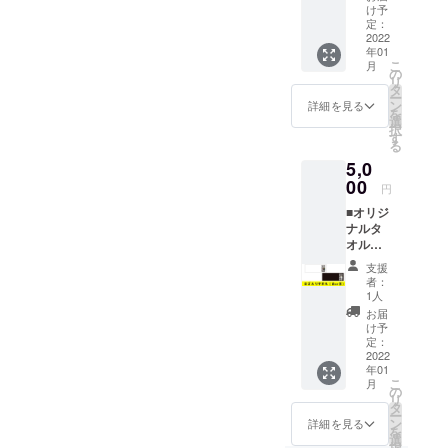
セージ■
け予
Miyaza
定：
ki
2022
年01
20Fes
こ
月
オリジ
の
リ
ナルマ
タ
ー
スク。
ン
詳細を見る
を
カラー
選
択
を、白
す
る
もしく
5,0
は黒か
らお選
00
円
びくだ
■オリジ
さい。
ナルタ
※画像は
オル＋
イメー
実行委
ジです
支援
員会か
＜マス
者：
らのお
ク詳細
1人
礼メッ
＞ ポリ
お届
セージ■
エステ
け予
Miyaza
ル100%
定：
ki
2022
／メッ
年01
20Fes
シュ生
こ
月
オリジ
地／UV
の
リ
ナルタ
カット
タ
ー
オル。
素材／
ン
詳細を見る
を
カラー
ゴム調
選
択