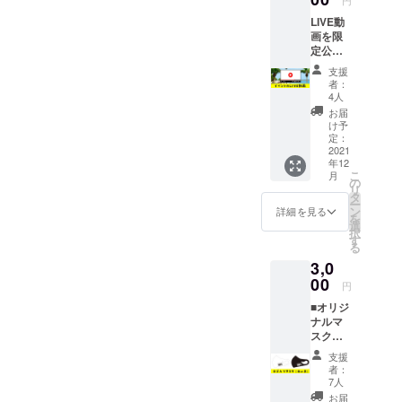
LIVE動
画を限
定公開
しま
支援
す。 イ
者：
ベント
4人
のLIVE
お届
動画を
け予
閲覧で
定：
きる
2021
年12
URL（I
こ
月
D／
の
リ
PASS）
タ
ー
をメー
ン
詳細を見る
を
ルアド
選
択
レスに
す
る
送りま
3,0
す。
00
円
■オリジ
ナルマ
スク＋
実行委
支援
員会か
者：
らのお
7人
礼メッ
お届