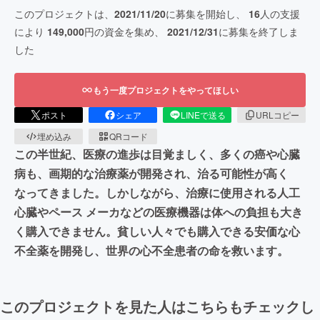
このプロジェクトは、
2021/11/20
に募集を開始し、
16
人の支援
により
149,000
円の資金を集め、
2021/12/31
に募集を終了しま
した
もう一度プロジェクトをやってほしい
ポスト
シェア
LINEで送る
URLコピー
埋め込み
QRコード
この半世紀、医療の進歩は目覚ましく、多くの癌や心臓
病も、画期的な治療薬が開発され、治る可能性が高く
なってきました。しかしながら、治療に使用される人工
心臓やペース メーカなどの医療機器は体への負担も大き
く購入できません。貧しい人々でも購入できる安価な心
不全薬を開発し、世界の心不全患者の命を救います。
このプロジェクトを見た人はこちらもチェックし