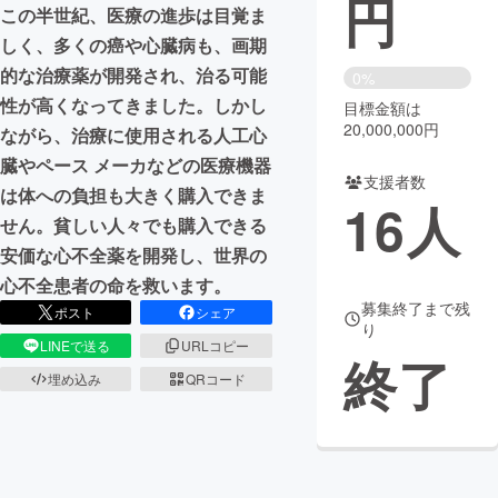
円
この半世紀、医療の進歩は目覚ま
まちづくり・地域活性化
しく、多くの癌や心臓病も、画期
的な治療薬が開発され、治る可能
0%
性が高くなってきました。しかし
目標金額は
CAMPFIRE for Social Good
CAMPFIRE Creation
20,000,000円
ながら、治療に使用される人工心
CAMPFIREふるさと納税
machi-ya
コミュニティ
臓やペース メーカなどの医療機器
支援者数
は体への負担も大きく購入できま
16
人
せん。貧しい人々でも購入できる
安価な心不全薬を開発し、世界の
心不全患者の命を救います。
募集終了まで残
ポスト
シェア
り
LINEで送る
URLコピー
終了
埋め込み
QRコード