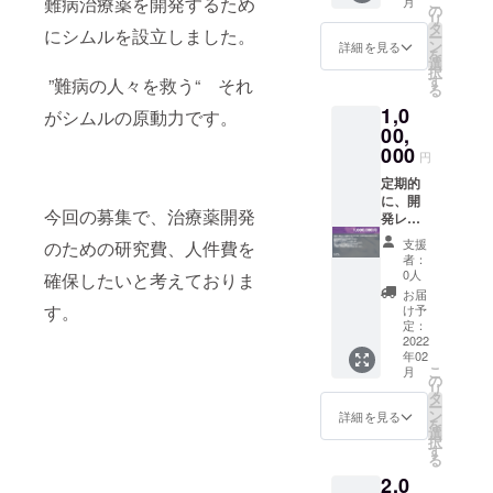
こ
難病治療薬を開発するため
月
しま
をお送
の
リ
す。 創
りいた
タ
にシムルを設立しました。
ー
薬プ
しま
ン
詳細を見る
を
レート
す。 記
選
択
（ガラ
念品
す
”難病の人々を救う“ それ
る
ス製）
（創薬
1,0
に名前
記念手
がシムルの原動力です。
を掲載
ぬぐ
00,
させて
い）を
000
円
いただ
お送り
きま
いたし
定期的
す。 公
ます。
に、開
今回の募集で、治療薬開発
式サイ
創薬記
発レ
トにお
念プ
ポート
支援
のための研究費、人件費を
名前の
レート
(頻度は
者：
掲載を
提供
6か月に
0人
確保したいと考えておりま
させて
（中）
1回、6
お届
いただ
記念バ
月末、
す。
け予
きま
スタオ
１２月
定：
す。
ルをお
末に送
2022
年02
「※支援
送りい
付)をご
こ
月
時、必
たしま
送付い
の
リ
ず備考
す。 創
たしま
タ
ー
欄にご
薬プ
す。
ン
詳細を見る
を
希望の
レート
CiMLか
選
択
お名前
（ガラ
らの感
す
る
をご記
ス製）
謝状を
2,0
入くだ
に名前
お送り