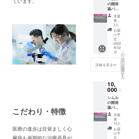
ています。
の開発
入くだ
薬パイ
さ
プライ
い。」
支援
ンの開
者：
発進捗
2人
状況報
お届
告書送
け予
付 CiML
定：
からの
2022
年02
お礼
こ
月
メール
の
リ
が届き
タ
ー
ます。
ン
詳細を見る
を
創薬プ
選
択
レート
す
る
（厚
10,
紙）を
お名前
000
円
を入れ
シムル
てお送
の開発
りしま
薬パイ
す。
こだわり・特徴
プライ
「※支援
支援
ンの開
時、必
者：
発進捗
ず備考
10人
状況報
欄にご
医療の進歩は目覚ましく心
お届
告書送
希望の
け予
臓病も画期的な治療器具が
付 CiML
お名前
定：