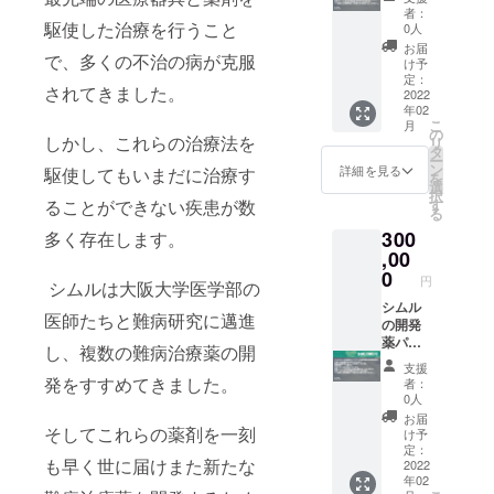
しま
ンの開
す。
者：
す。 創
発進捗
「※支援
駆使した治療を行うこと
0人
薬プ
状況報
時、必
お届
で、多くの不治の病が克服
レート
告書送
ず備考
け予
（ガラ
付 CiML
欄にご
定：
されてきました。
ス製）
からの
2022
希望の
年02
に名前
感謝状
お名前
こ
月
を掲載
をお送
をご記
の
しかし、これらの治療法を
リ
させて
りいた
入くだ
タ
ー
いただ
しま
さ
ン
詳細を見る
駆使してもいまだに治療す
を
きま
す。 記
い。」
選
択
す。
念品
す
ることができない疾患が数
る
「※支援
（創薬
300
時、必
記念手
多く存在します。
ず備考
ぬぐ
,00
欄にご
い）を
0
円
シムルは大阪大学医学部の
希望の
お送り
お名前
いたし
シムル
医師たちと難病研究に邁進
をご記
ます。
の開発
入くだ
創薬記
薬パイ
し、複数の難病治療薬の開
さ
念プ
プライ
支援
い。」
レート
ンの開
発をすすめてきました。
者：
提供
発進捗
0人
（小）
状況報
お届
記念T
告書送
そしてこれらの薬剤を一刻
け予
シャツ
付 CiML
定：
も早く世に届けまた新たな
をお送
からの
2022
年02
りいた
感謝状