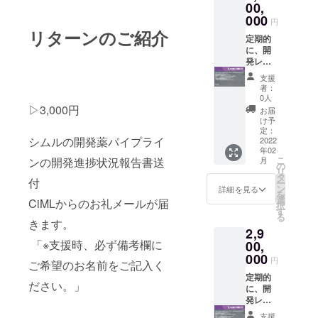
さ
を掲載
いたし
00,
い。」
させて
ます。
000
円
いただ
記念品
リターンのご紹介
きま
（創薬
定期的
す。 公
記念手
に、開
式サイ
ぬぐ
発レ
トにお
い）を
ポート
支援
名前の
お送り
(頻度は
者：
掲載を
いたし
6か月に
0人
させて
ます。
1回、6
▷3,000円
お届
いただ
創薬記
月末、
け予
きま
念プ
１２月
定：
シムルの開発薬パイプライ
す。
レート
末に送
2022
年02
「※支援
提供
付)をご
こ
月
ンの開発進捗状況報告書送
時、必
（大）
送付い
の
リ
ず備考
記念品
たしま
タ
付
ー
欄にご
Bluetoo
す。
ン
詳細を見る
を
希望の
thス
CiMLか
選
CiMLからのお礼メールが届
択
お名前
ピー
らの感
す
る
をご記
カーを
謝状を
きます。
2,9
入くだ
お送り
お送り
さ
しま
いたし
「※支援時、必ず備考欄に
00,
い。」
す。 創
ます。
000
円
ご希望のお名前をご記入く
薬プ
記念品
レート
（創薬
定期的
ださい。」
（ガラ
記念手
に、開
ス製）
ぬぐ
発レ
に名前
い）を
ポート
支援