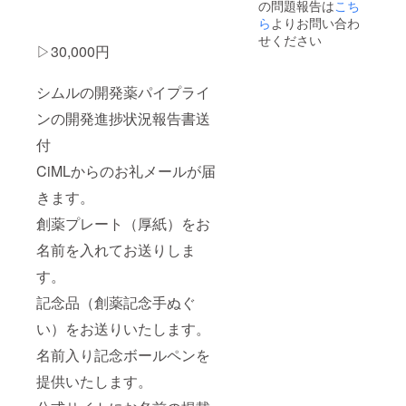
の問題報告は
こち
式サイ
トにお
ら
よりお問い合わ
名前の
せください
掲載を
▷30,000円
させて
いただ
シムルの開発薬パイプライ
きま
す。 ※
ンの開発進捗状況報告書送
教授と
の対談
付
などご
相談に
CiMLからのお礼メールが届
応じま
す。
きます。
「※支援
創薬プレート（厚紙）をお
時、必
ず備考
名前を入れてお送りしま
欄にご
希望の
す。
お名前
をご記
記念品（創薬記念手ぬぐ
入くだ
さ
い）をお送りいたします。
い。」
名前入り記念ボールペンを
提供いたします。