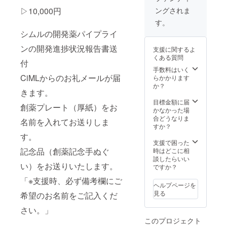
い。」
す。 公
（特
ングされま
▷10,000円
式サイ
大） 島
トにお
谷ひと
す。
名前の
みさん
シムルの開発薬パイプライ
掲載を
と対談
させて
し今回
ンの開発進捗状況報告書送
支援に関するよ
いただ
のご協
くある質問
きま
力をPR
付
す。 ※
させて
手数料はいく
教授と
いただ
CiMLからのお礼メールが届
らかかります
の対談
きま
か？
きます。
などご
す。 記
相談に
念品オ
目標金額に届
創薬プレート（厚紙）をお
応じま
ブジェ
かなかった場
す。
をお送
合どうなりま
名前を入れてお送りしま
「※支援
りいた
すか？
時、必
しま
す。
ず備考
す。 創
支援で困った
欄にご
薬プ
記念品（創薬記念手ぬぐ
時はどこに相
希望の
レート
談したらいい
い）をお送りいたします。
お名前
（ガラ
ですか？
をご記
ス製）
「※支援時、必ず備考欄にご
入くだ
に名前
ヘルプページを
さ
を掲載
見る
希望のお名前をご記入くだ
い。」
させて
いただ
さい。」
きま
このプロジェクト
す。 公