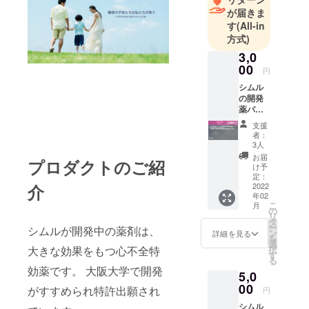
が届きま
す
(All-in
方式)
3,0
00
円
シムル
の開発
薬パイ
プライ
支援
ンの開
者：
発進捗
3人
状況報
お届
プロダクトのご紹
告書送
け予
付 CiML
定：
介
からの
2022
年02
お礼
こ
月
メール
の
リ
が届き
タ
ー
シムルが開発中の薬剤は、
ます。
ン
詳細を見る
を
「※支援
選
大きな効果をもつ心不全特
択
時、必
す
る
ず備考
効薬です。 大阪大学で開発
5,0
欄にご
希望の
00
がすすめられ特許出願され
円
お名前
シムル
をご記