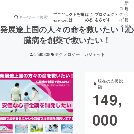
新
ロ
規
グ
会
プロジェクトを掲
はじ
プロジェクト
/
載するには
める
をさがす
イ
員
ン
登
発展途上国の人々の命を救いたい！心
録
臓病を創薬で救いたい！
人気のプロ
注目のリ
注目の新着プロ
募集終了が近いプ
もうすぐ公開
ciml0808
テクノロジー・ガジェット
ジェクト
ターン
ジェクト
ロジェクト
されます
アート・写真
音楽
現在の支援総
額
149,
テクノロジー・ガジェット
ゲーム・サ
000
映像・映画
書籍・雑誌
ビジネス・起業
チャレンジ