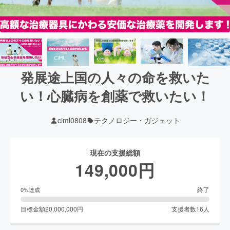
発展途上国の人々の命を救いた
い！心臓病を創薬で救いたい！
ciml0808
テクノロジー・ガジェット
現在の支援総額
149,000
円
終了
0
%達成
目標金額
20,000,000
円
支援者数
16
人