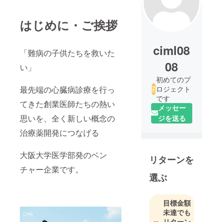
はじめに・ご挨拶
ciml08
「難病の子供たちを救いた
08
い」
初めてのプ
最先端の心臓病診療を行っ
ロジェクト
です
てきた創業医師たちの熱い
メッセー
思いを、全く新しい概念の
ジを送る
治療薬開発につなげる
大阪大学医学部発のベン
リターンを
チャー企業です。
選ぶ
目標金額
未達でも
リターン