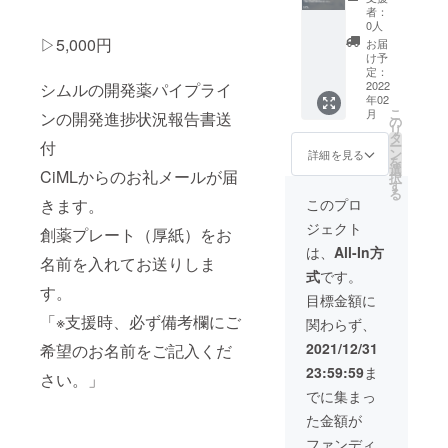
を掲載
お送り
(頻度は
者：
させて
いたし
6か月に
0人
いただ
ます。
1回、6
▷5,000円
お届
きま
創薬記
月末、
け予
す。 公
念プ
１２月
定：
式サイ
レート
末に送
2022
シムルの開発薬パイプライ
年02
トにお
提供
付)をご
こ
月
ンの開発進捗状況報告書送
名前の
（特
送付い
の
リ
掲載を
大） 島
たしま
タ
ー
付
させて
谷ひと
す。
ン
詳細を見る
を
いただ
みさん
CiMLか
選
CiMLからのお礼メールが届
択
きま
と対談
らの感
す
る
す。 ※
し今回
謝状を
このプロ
きます。
教授と
のご協
お送り
ジェクト
の対談
力をPR
いたし
創薬プレート（厚紙）をお
などご
させて
ます。
は、
All-In方
名前を入れてお送りしま
相談に
いただ
記念品
式
です。
応じま
きま
（創薬
す。
す。
す。 創
記念手
目標金額に
「※支援
薬プ
ぬぐ
「※支援時、必ず備考欄にご
関わらず、
時、必
レート
い）を
ず備考
（ガラ
お送り
2021/12/31
希望のお名前をご記入くだ
欄にご
ス製）
いたし
23:59:59
ま
希望の
に名前
ます。
さい。」
お名前
を掲載
創薬記
でに集まっ
をご記
させて
念プ
た金額が
入くだ
いただ
レート
さ
きま
提供
ファンディ