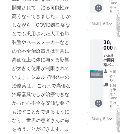
からの
2022
をご記
開発されて、治る可能性が
年02
お礼
入くだ
こ
月
メール
さ
の
高くなってきました。 しか
リ
が届き
い。」
タ
ー
ます。
ン
詳細を見る
しながら、COVID感染症な
を
創薬プ
選
択
レート
す
どでも汎用された人工心肺
る
（厚
30,
紙）を
装置やペースメーカーなど
お名前
000
円
の心不全治療器具は非常に
を入れ
シムル
てお送
高価な上に体に与える影響
の開発
りしま
薬パイ
す。 記
が大きく使用が制限されて
プライ
念品
支援
ンの開
（創薬
者：
います。シムルで開発中の
発進捗
記念手
1人
状況報
ぬぐ
治療薬は、 これまで高価な
お届
告書送
い）を
け予
付 CiML
治療器具でしか治療できな
お送り
定：
からの
2022
いたし
かった心不全を安価な薬で
年02
お礼
ます。
こ
月
メール
「※支援
の
も治すことができるように
リ
が届き
時、必
タ
ー
ます。
ず備考
ン
詳細を見る
なり、世界の患者さんの命
を
創薬プ
欄にご
選
択
レート
希望の
す
を救うことができます。ま
る
（厚
お名前