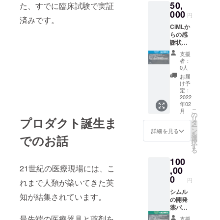
50,
紙）を
た、すでに臨床試験で実証
をご記
お名前
000
入くだ
円
済みです。
を入れ
さ
CiMLか
てお送
い。」
らの感
りしま
謝状を
す。 記
お送り
念品
支援
いたし
（創薬
者：
ます。
記念手
0人
記念品
ぬぐ
お届
（創薬
い）を
け予
記念手
お送り
定：
ぬぐ
2022
いたし
年02
い）を
ます。
こ
月
お送り
名前入
の
リ
プロダクト誕生ま
いたし
り記念
タ
ー
ます。
ボール
ン
詳細を見る
を
創薬記
でのお話
ペンを
選
択
念プ
提供い
す
る
レート
たしま
100
提供
す。 公
21世紀の医療現場には、こ
（小）
,00
式サイ
記念マ
トにお
0
円
れまで人類が築いてきた英
グネッ
名前の
トプ
シムル
掲載を
知が結集されています。
レート
の開発
させて
をお送
薬パイ
いただ
りいた
プライ
きま
最先端の医療器具と薬剤を
支援