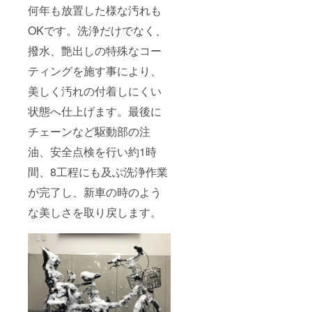
何年も放置した様な汚れも
などの
来店く
スポー
ださ
OKです。洗浄だけでなく、
ツ用だ
い。）
けでな
撥水、艶出しの特殊なコー
く、折
［お届
り畳み
け方
ティングを施す事により、
自転車
法］
や、電
メール
美しく汚れの付着しにくい
動アシ
にてチ
スト自
状態へ仕上げます。最後に
ケット
転車、
の送信
チェーンなど駆動部の注
シティ
となり
サイク
ます。
油、安全点検を行い約1時
ルなど
どのよ
間、8工程にも及ぶ洗浄作業
うな車
種自転
が完了し、新車の時のよう
車の洗
車も大
な美しさを取り戻します。
歓迎で
す。車
椅子も
OK。
［施工
場所］
SENSH
A
Bicycle