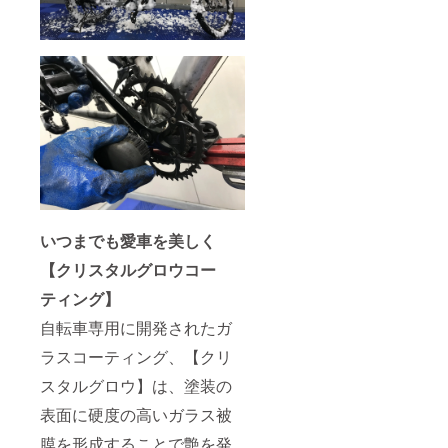
神戸
（兵庫
県神戸
市中央
区）
［有効
期限］
初回の
ご来店
より1年
間有効
（定休
日: 火曜
日。事
前にご
いつまでも愛車を美しく
予約の
【クリスタルグロウコー
上、ご
来店下
ティング】
さ
い。）
自転車専用に開発されたガ
［お届
け方
ラスコーティング、【クリ
法］
メール
スタルグロウ】は、塗装の
にてチ
表面に硬度の高いガラス被
ケット
の送信
膜を形成することで艶を発
となり