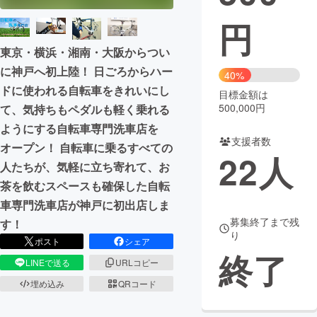
円
まちづくり・地域活性化
東京・横浜・湘南・大阪からつい
に神戸へ初上陸！ 日ごろからハー
CAMPFIRE for Social Good
CAMPFIRE Creation
40%
ドに使われる自転車をきれいにし
CAMPFIREふるさと納税
machi-ya
コミュニティ
目標金額は
500,000円
て、気持ちもペダルも軽く乗れる
ようにする自転車専門洗車店を
支援者数
オープン！ 自転車に乗るすべての
22
人
人たちが、気軽に立ち寄れて、お
茶を飲むスペースも確保した自転
車専門洗車店が神戸に初出店しま
募集終了まで残
す！
り
ポスト
シェア
終了
LINEで送る
URLコピー
埋め込み
QRコード