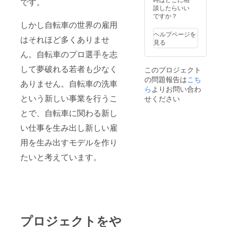
バイク
です。
け方
迎で
プレミ
(光沢)を
談したらいい
などの
法］
す。車
アムバ
長期間
ですか？
スポー
メール
椅子も
イク
しかし自転車の世界の雇用
維持す
ツ用だ
にてチ
OK。
ウォッ
ること
けでな
ケット
ヘルプページを
［施工
はそれほど多くありませ
シュの
ができ
く、折
データ
見る
場所］
施工が
ま
り畳み
の送信
SENSH
ん。自転車のプロ選手を志
終わっ
す。
自転車
となり
A
た愛車
［スク
や、電
ます。
Bicycle
して夢破れる若者も少なく
このプロジェクト
の美し
ラッチ
動アシ
［有効
神戸
の問題報告は
こち
さと、
カット
スト自
ありません。自転車の洗車
期限］
（兵庫
走りの
ら
よりお問い合わ
とは］
転車、
2021年
県神戸
軽さに
自転車
という新しい事業を行うこ
シティ
せください
9月〜
市中央
ご感動
用に開
サイク
2022年
区）
とで、自転車に関わる新し
頂ける
発され
ルなど
1月末日
［お届
筈で
た特殊
どのよ
（定休
け方
い仕事を生み出し新しい雇
す。
な研磨
うな種
日: 火曜
法］
また、
剤を使
類自転
日。事
メール
用を生み出すモデルを作り
SENSH
い、自
車でも
前にご
にてチ
A
転車の
大歓迎
予約の
たいと考えています。
ケット
Bicycle
塗装面
で
上、ご
データ
のガラ
につい
す。
来店下
の送信
スコー
た細か
［施工
さい。
となり
ティン
な傷を
場所］
ます。
グ【ク
専用の
SENSH
［有効
リスタ
ポリッ
A
期限］
ルグロ
シャー
Bicycle
2021年
プロジェクトをや
ウ】を
（研磨
神戸
9月〜
行うこ
機）を