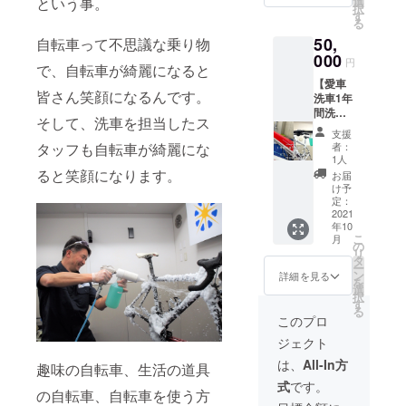
ティン
という事。
選
あり細
A
択
ティン
グ剤で
す
かなキ
Bicycle
る
グ】＋
す。
ズが発
のプレ
50,
自転車って不思議な乗り物
【スク
1500時
生して
ミアム
ラッチ
000
間のJIS
もフィ
バイク
円
で、自転車が綺麗になると
カッ
規定の
ルム自
ウォッ
【愛車
ト】
促進耐
身がキ
シュが
皆さん笑顔になるんです。
洗車1年
［クリ
候性試
ズを修
特別価
間洗い
スタル
験(JIS
復して
格にて
そして、洗車を担当したス
たい放
グロウ
K 7350-
しまい
ご体感
支援
題い＋
とは］
2-1995)
タッフも自転車が綺麗にな
ま
者：
いただ
ガラス
世界35
を実
1人
す。
けま
コー
か国で
ると笑顔になります。
施。耐
［対
お届
す。
ティン
自動車
久性も
け予
象］
［施工
グプラ
のディ
定：
実証さ
9100
時間］
ン】
2021
テイリ
れてい
デュラ
約1時
年10
SENSH
ング
ます。
エース
間
こ
月
A
ショッ
の
施工す
および
［金
リ
Bicycle
プを展
タ
ること
8000ア
額］通
ー
の洗車
開する
ン
で汚れ
詳細を見る
ルテグ
常施工
を
【プレ
カーケ
選
のこび
ラの
価格
択
ミアム
ア製品
す
り付き
み
4,950円
る
バイク
ブラン
を軽減
このプロ
［施工
（税
ウォッ
ド“洗車
できる
時間］
込）の
ジェクト
シュ】
の王
だけで
約1時間
ところ
では、
国”が開
なく、
は、
All-In方
（汚れ
→3,000
趣味の自転車、生活の道具
チェー
発した
美しさ
がひど
円(税
式
です。
ンなど
日本製
(光沢)を
の自転車、自転車を使う方
い場合
込)
のひど
のガラ