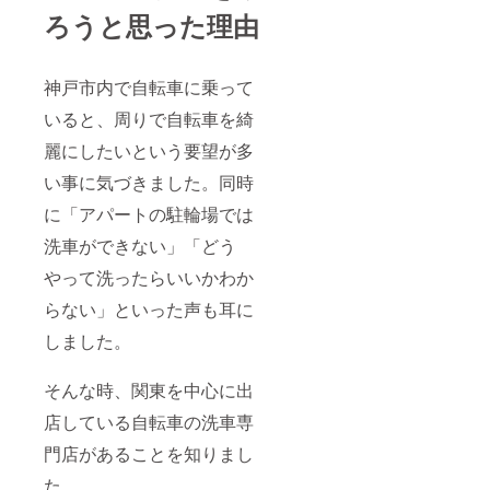
（兵庫
2022年
とで艶
使い磨
ろうと思った理由
県神戸
1月末日
が増
きあげ
市中央
（定休
し、傷
ます。
区）
日: 火曜
が付き
塗装の
［有
日。事
にくく
神戸市内で自転車に乗って
細かい
効期
前にご
美しい
傷や、
限］
予約の
いると、周りで自転車を綺
状態を
傷に入
2021年
上、ご
長く
り込ん
9月〜
来店下
麗にしたいという要望が多
キープ
だ汚れ
2022年
さ
出来ま
を取り
1月（定
い事に気づきました。同時
い。）
す。
除くこ
休日: 火
［内
とによ
曜日。
に「アパートの駐輪場では
容］
り、新
事前予
SENSH
洗車ができない」「どう
車以上
約の
A
の輝き
上、ご
やって洗ったらいいかわか
Bicycle
となり
来店く
のプレ
ます。
ださ
らない」といった声も耳に
ミアム
［施工
い。）
バイク
時間］
しました。
ウォッ
約1週間
［お届
シュを1
のお預
け方
年間受
かり。
法］
そんな時、関東を中心に出
けるこ
［金
メール
とが出
額］通
店している自転車の洗車専
にてチ
来ま
常施工
ケット
門店があることを知りまし
す。合
価格
の送信
わせて3
38,500
となり
た。
年耐久
円（税