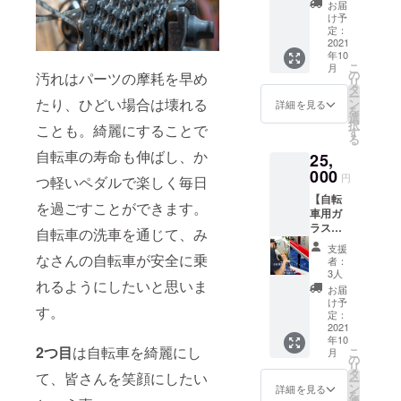
＋プレ
ド“洗車
殊な洗
お届
ミアム
の王
浄剤や
け予
バイク
国”が開
定：
器具を
ウォッ
2021
発した
駆使し
年10
シュ】
日本製
て徹底
こ
月
［クリ
のプロ
の
的に除
汚れはパーツの摩耗を早め
リ
スタル
テク
タ
去いた
ー
グロウ
たり、ひどい場合は壊れる
ション
ン
しま
詳細を見る
を
とは］
フィル
選
す。 プ
択
ことも。綺麗にすることで
世界35
ムで
す
レミア
る
か国で
す。ポ
ムバイ
自転車の寿命も伸ばし、か
25,
自動車
リウレ
ク
のディ
000
タン素
ウォッ
円
つ軽いペダルで楽しく毎日
テイリ
材の強
シュの
【自転
ング
靭な
施工が
を過ごすことができます。
車用ガ
ショッ
フィル
終わっ
ラス
プを展
ムは、
自転車の洗車を通じて、み
た愛車
コー
開する
様々な
の美し
支援
ティン
なさんの自転車が安全に乗
カーケ
ダメー
さと、
者：
グ施工
ア製品
ジから
3人
走りの
れるようにしたいと思いま
＋車体
ブラン
自転車
軽さに
お届
の傷消
ド“洗車
を守っ
け予
ご感動
す。
し研磨
の王
定：
てくれ
頂ける
コー
2021
国”が開
ます。
筈で
年10
ス】
発した
さら
す。
2つ目
は自転車を綺麗にし
こ
月
【クリ
日本製
の
に、自
［内
リ
スタル
のガラ
タ
己修復
て、皆さんを笑顔にしたい
容］
ー
グロウ
スコー
ン
機能も
詳細を見る
SENSH
を
コー