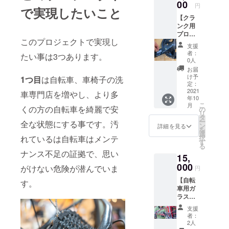
バイク
00
細］店
円
で実現したいこと
ウォッ
舗にて
【クラ
シュで
ご利用
ンク用
は、
いただ
プロテ
チェー
けま
このプロジェクトで実現し
クショ
ンなど
す。
支援
ンフィ
のひど
［期
者：
たい事は3つあります。
ルムの
い油汚
限］
0人
施工 プ
れだけ
2022年
お届
ラン】
ではな
1月末
け予
1つ目
は自転車、車椅子の洗
［プロ
く、長
定：
［配布
テク
2021
年かけ
方法］
車専門店を増やし、より多
年10
ション
てこび
宅配便
こ
月
フィル
くの方の自転車を綺麗で安
り付い
の
リ
ムと
た水垢
タ
ー
全な状態にする事です。汚
は］世
や変質
ン
詳細を見る
を
界35か
した汚
選
択
れているは自転車はメンテ
国で自
れな
す
る
動車の
ど、一
ナンス不足の証拠で、思い
15,
ディテ
般的な
イリン
000
洗浄で
がけない危険が潜んでいま
円
グ
は落と
【自転
ショッ
すこと
す。
車用ガ
プを展
が難し
ラス
開する
い汚れ
コー
カーケ
も、5種
支援
ティン
ア製品
類を超
者：
グ施工
ブラン
える特
2人