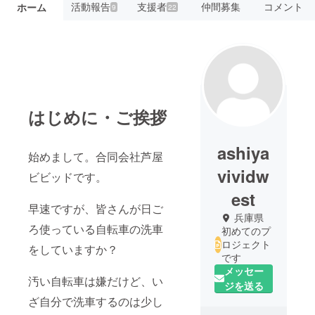
活動報告
支援者
仲間募集
コメント
ホーム
9
22
はじめに・ご挨拶
ashiya
始めまして。合同会社芦屋
vividw
ビビッドです。
est
早速ですが、皆さんが日ご
兵庫県
ろ使っている自転車の洗車
初めてのプ
ロジェクト
をしていますか？
です
メッセー
汚い自転車は嫌だけど、い
ジを送る
ざ自分で洗車するのは少し