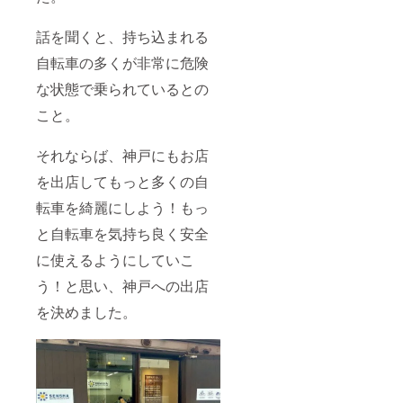
ます
を誇る
込）の
自転車
ところ
話を聞くと、持ち込まれる
用ガラ
→25,00
スコー
0円(税
自転車の多くが非常に危険
ティン
込)
グ【ク
［対
な状態で乗られているとの
リスタ
象］
ルグロ
こと。
ロード
ウ】の
バイ
施工を
ク・
それならば、神戸にもお店
行いま
MTB・
す。
クロス
を出店してもっと多くの自
［施工
バイク
時間］
などの
転車を綺麗にしよう！もっ
・プレ
スポー
ミアム
ツ用だ
と自転車を気持ち良く安全
バイク
けでな
ウォッ
に使えるようにしていこ
く、折
シュ
り畳み
う！と思い、神戸への出店
約1時
自転車
間 ・
や、電
を決めました。
ガラス
動アシ
コー
スト自
ティン
転車、
グ 1週
シティ
間程度
サイク
のお預
ルなど
かり
どのよ