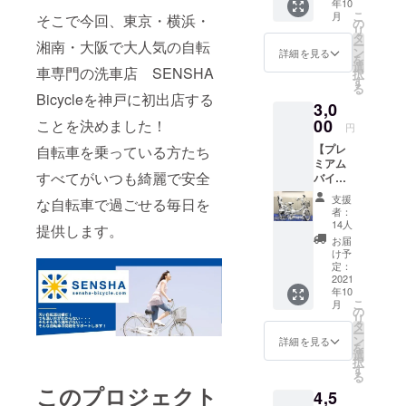
年10
容］
こ
月
そこで今回、東京・横浜・
SENSH
の
リ
A
タ
湘南・大阪で大人気の自転
ー
Bicycle
ン
詳細を見る
を
オリジ
選
車専門の洗車店 SENSHA
択
ナル
す
る
【Safet
Bicycleを神戸に初出店する
3,0
y
Ride】
00
ことを決めました！
円
サイク
【プレ
自転車を乗っている方たち
ルボト
ミアム
ル 1本
すべてがいつも綺麗で安全
バイク
(容量：
ウォッ
600㎖、
支援
な自転車で過ごせる毎日を
シュ 体
重量：
者：
験特価
約50ｇ)
14人
提供します。
プラ
【店舗
お届
ン】
にて利
け予
【プレ
用でき
定：
ミアム
2021
る割引
年10
バイク
クーポ
こ
月
ウォッ
ン】
の
リ
シュ】
［内
タ
ー
SENSH
容］割
ン
詳細を見る
を
A
引クー
選
択
Bicycle
ポン500
す
る
のプレ
円分
このプロジェクト
4,5
ミアム
［詳