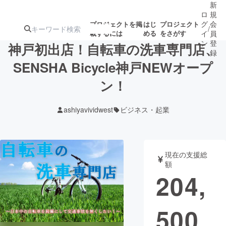
新
ロ
規
グ
会
プロジェクトを掲
はじ
プロジェクト
/
載するには
める
をさがす
イ
員
ン
登
神戸初出店！自転車の洗車専門店、
録
SENSHA Bicycle神戸NEWオープ
ン！
人気のプロ
注目のリ
注目の新着プロ
募集終了が近いプ
もうすぐ公開
ジェクト
ターン
ジェクト
ロジェクト
されます
ashiyavividwest
ビジネス・起業
アート・写真
音楽
現在の支援総
テクノロジー・ガジェット
ゲーム・サ
額
204,
映像・映画
書籍・雑誌
500
ビジネス・起業
チャレンジ