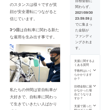
長期間
目標金額に
は事前
［対
い油汚
スコー
のスタンスは様々ですが笑
維持す
に洗車
象］
関わらず、
れだけ
ティン
ること
が必要
ロード
顔が安全運転につながると
ではな
グ剤で
ができ
2021/09/30
なりま
バイ
く、長
す。
ます。
す）
ク・
信じています。
23:59:59
ま
年かけ
1500時
［施工
［金
MTB・
てこび
間のJIS
時間］
でに集まっ
額］通
クロス
り付い
規定の
約1週間
常施工
バイク
3つ目
は自転車に関わる新た
た金額が
た水垢
促進耐
のお預
価格
などの
や変質
候性試
かり。
ファンディ
5,170円
な雇用を生み出す事です。
スポー
した汚
験(JIS
［金
のとこ
ツ用だ
ングされま
れな
K 7350-
額］通
ろ
けでな
ど、一
2-1995)
常施工
す。
→4,500
く、折
般的な
を実
価格
円(税込)
り畳み
洗浄で
施。耐
30,800
※フィル
自転車
は落と
久性も
円（税
ム代含
や、電
支援に関するよ
すこと
実証さ
込）の
む
動アシ
くある質問
が難し
れてい
ところ
［施工
スト自
い汚れ
ます。
手数料はいく
→15,00
場所］
転車、
も、5種
施工す
らかかります
0円(税
SENSH
シティ
類を超
ること
か？
込)
A
サイク
える特
で汚れ
［対
Bicycle
ルな
殊な洗
のこび
目標金額に届
象］
神戸
ど、ど
私たちの仲間は皆自転車が
浄剤や
り付き
かなかった場
ロード
（兵庫
のよう
器具を
を軽減
合どうなりま
バイ
県神戸
な車種
大好きで、自転車に関わっ
駆使し
できる
すか？
ク・
市中央
自転車
て洗車
だけで
MTB・
区）
て生きていきたい人ばかり
の洗車
いたし
なく、
支援で困った
クロス
［お届
も大歓
ます。
美しさ
時はどこに相