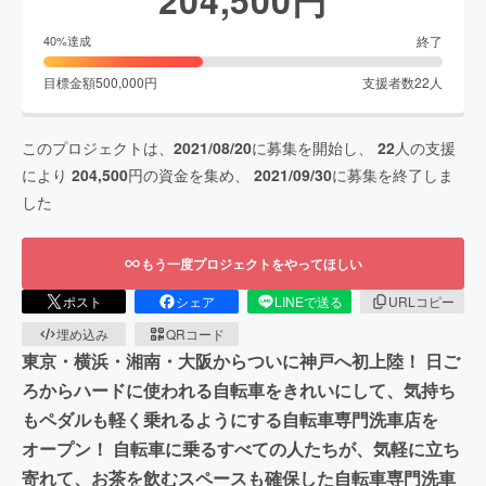
終了
40
%達成
目標金額
500,000
円
支援者数
22
人
このプロジェクトは、
2021/08/20
に募集を開始し、
22
人の支援
により
204,500
円の資金を集め、
2021/09/30
に募集を終了しま
した
もう一度プロジェクトをやってほしい
ポスト
シェア
LINEで送る
URLコピー
埋め込み
QRコード
東京・横浜・湘南・大阪からついに神戸へ初上陸！ 日ご
ろからハードに使われる自転車をきれいにして、気持ち
もペダルも軽く乗れるようにする自転車専門洗車店を
オープン！ 自転車に乗るすべての人たちが、気軽に立ち
寄れて、お茶を飲むスペースも確保した自転車専門洗車