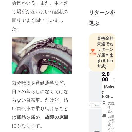
勇気がいる。また、中々洗
う場所がないという話私の
リターンを
周りでよく聞いていまし
選ぶ
た。
目標金額
未達でも
リターン
が届きま
す
(All-in
方式)
2,0
00
円
気分転換や通勤通学など、
【Safet
日々の暮らしになくてはな
y
Ride】
らない自転車。だけど、汚
オリジ
支援
ナルサ
者：
い自転車で乗り続けること
イクル
2人
ボトル
は部品を痛め、
故障の原因
お届
＋クー
け予
ポン券
にもなります。
定：
［内
2021