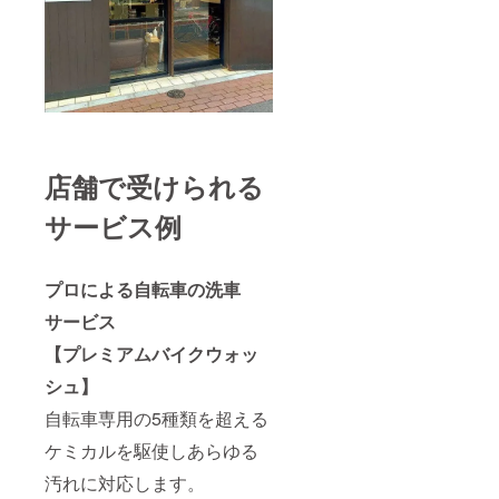
［金
うな種
額］洗
類自転
車1年会
車でも
員
大歓迎
66000
で
円（税
す。
込）ガ
［施工
ラス
場所］
コー
SENSH
ティン
A
店舗で受けられる
グ
Bicycle
33000
神戸
サービス例
円(税込)
（兵庫
合計
県神戸
99000
市中央
円のと
区）
プロによる自転車の洗車
ころ
［有
→5000
サービス
効期
0円（税
限］
【プレミアムバイクウォッ
込）
2021年
［対
9月〜
シュ】
象］
2022年
ロード
1月（定
自転車専用の5種類を超える
バイ
休日: 火
ク・
曜日。
ケミカルを駆使しあらゆる
MTB・
事前予
クロス
約の
汚れに対応します。
バイク
上、ご