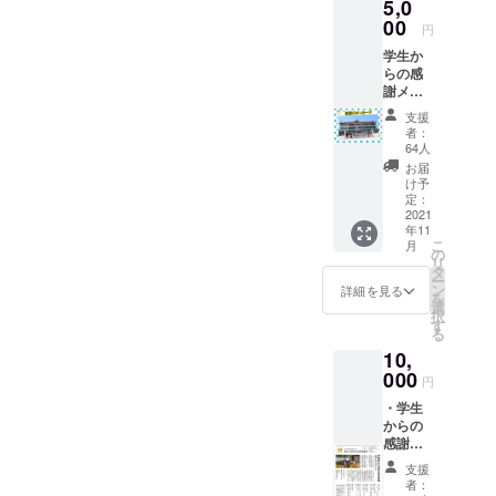
5,0
00
円
学生か
らの感
謝メッ
セージ
支援
カード
者：
64人
お届
け予
定：
2021
年11
こ
月
の
リ
タ
ー
ン
詳細を見る
を
選
択
す
る
10,
000
円
・学生
からの
感謝
メッ
支援
セージ
者：