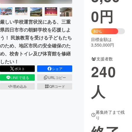
0
円
まちづくり・地域活性化
厳しい学校運営状況にある、三重
県四日市市の朝鮮学校を応援しよ
CAMPFIRE for Social Good
CAMPFIRE Creation
80%
う！ 民族教育を受ける子どもたち
CAMPFIREふるさと納税
machi-ya
コミュニティ
目標金額は
3,550,000円
のため、地区市民の安全確保のた
め、校舎トイレ及び体育館を修繕
支援者数
したい！
240
ポスト
シェア
LINEで送る
URLコピー
人
埋め込み
QRコード
募集終了まで残
り