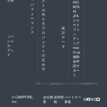
ク
HIO
パ
ト
KOS
フ
の
HI
ォ
作
JFA
ー
り
クラ
マ
方
ウド
ン
プ
統
ファ
ス
ロ
計
ン
ソー
ジ
デ
ディ
シャ
ェ
ー
ング
ル
ク
タ
mac
グッ
ト
hi-ya
ド
の
補助
広
金申
め
請サ
方
ポー
ト
「QRコード」は株式会社デンソーウェーブの登録商標です。
© CAMPFIRE,
会社概
採用情
パートナー
Inc.
要
報
募集