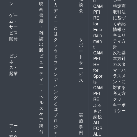
d
ン
映
カ
談
特定商
CAM
画
デ
会
取引法
PFI
ゲー
書
ミ
に基づ
RE
ム・
籍
ー
く表記
for
サー
・
と
情報セ
Ente
ビス
雑
は
キュリ
rtain
開発
誌
ク
サ
ティ方
men
出
ラ
ポ
針
t
版
ウ
ー
反社基
CAM
ビジ
ビ
ド
ト
本方針
PFI
ネ
ュ
フ
サ
カスタ
RE
ス・
ー
ァ
ー
マーハ
for
起業
テ
ン
ビ
ラスメ
Spor
ィ
デ
ス
ントに
ts
ー
ィ
対する
CAM
・
ン
考え方
PFI
ヘ
グ
クッ
RE
ル
と
キーポ
ふる
ス
は
リシー
さと
ケ
プ
実
納税
ア
ロ
施
AD
アー
舞
ジ
事
FOR
ト・
台
ェ
例
ALL
写真
・