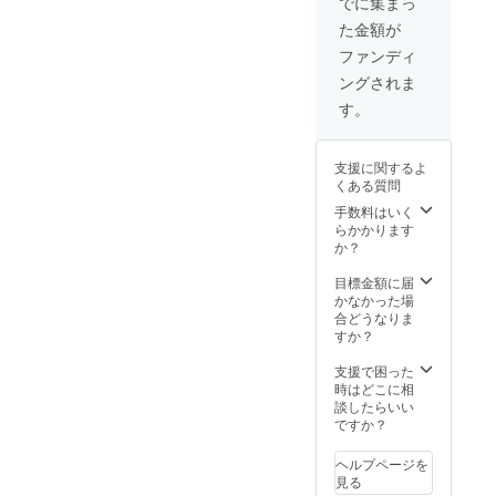
でに集まっ
日市朝
た金額が
鮮初中
級学校
ファンディ
学芸会
ングされま
DVD（2
時間ほ
す。
ど）
支援に関するよ
くある質問
手数料はいく
らかかります
か？
目標金額に届
かなかった場
合どうなりま
すか？
支援で困った
時はどこに相
談したらいい
ですか？
ヘルプページを
見る