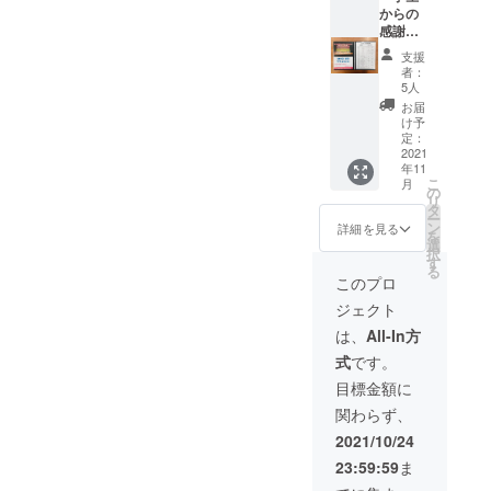
年記念
からの
写真集
感謝
（A4冊
メッ
支援
子、郵
セージ
者：
送）
カード
5人
・学校
お届
創立75
け予
周年記
定：
念広報
2021
年11
誌（A3
こ
月
両面印
の
リ
刷1枚、
タ
ー
郵送）
ン
詳細を見る
を
・本プ
選
択
ロジェ
す
る
クト事
このプロ
業報告
ジェクト
書（郵
送） ・
は、
All-In方
学校創
式
です。
立75周
年記念
目標金額に
写真集
関わらず、
（A4冊
子、郵
2021/10/24
送） ・
23:59:59
ま
2020学
年度四