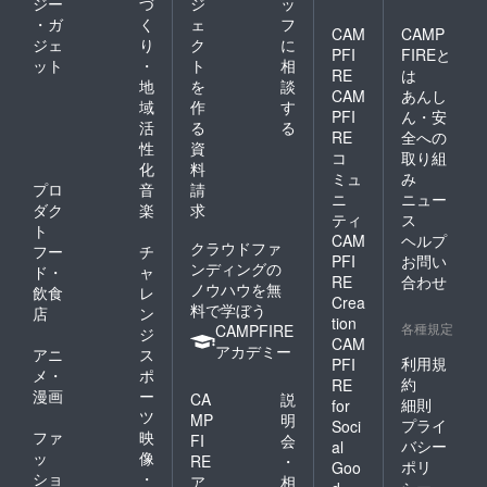
ジー
づ
ジ
ッ
・ガ
く
ェ
フ
CAM
CAMP
ジェ
り
ク
に
PFI
FIREと
ット
・
ト
相
RE
は
地
を
談
CAM
あんし
域
作
す
PFI
ん・安
活
る
る
RE
全への
性
資
コ
取り組
化
料
ミュ
み
プロ
音
請
ニ
ニュー
ダク
楽
求
ティ
ス
ト
CAM
ヘルプ
クラウドファ
フー
チ
PFI
お問い
ンディングの
ド・
ャ
RE
合わせ
ノウハウを無
飲食
レ
Crea
料で学ぼう
店
ン
tion
各種規定
CAMPFIRE
ジ
CAM
アカデミー
アニ
ス
利用規
PFI
メ・
ポ
約
RE
漫画
ー
CA
説
細則
for
ツ
MP
明
プライ
Soci
ファ
映
FI
会
バシー
al
ッ
像
RE
・
ポリ
Goo
ショ
・
ア
相
シー