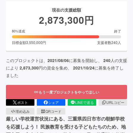
現在の支援総額
2,873,300
円
終了
80
%達成
目標金額
3,550,000
円
支援者数
240
人
このプロジェクトは、
2021/08/06
に募集を開始し、
240
人の支援
により
2,873,300
円の資金を集め、
2021/10/24
に募集を終了し
ました
もう一度プロジェクトをやってほしい
ポスト
シェア
LINEで送る
URLコピー
埋め込み
QRコード
厳しい学校運営状況にある、三重県四日市市の朝鮮学校
を応援しよう！ 民族教育を受ける子どもたちのため、地