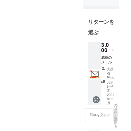
リターンを
選ぶ
3,0
00
円
感謝の
メール
支援
者：
64人
お届
け予
定：
2021
年11
こ
月
の
リ
タ
ー
ン
詳細を見る
を
選
択
す
る