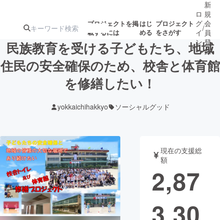
新
ロ
規
グ
会
プロジェクトを掲
はじ
プロジェクト
/
載するには
める
をさがす
イ
員
ン
登
民族教育を受ける子どもたち、地域
録
住民の安全確保のため、校舎と体育館
を修繕したい！
人気のプロ
注目のリ
注目の新着プロ
募集終了が近いプ
もうすぐ公開
ジェクト
ターン
ジェクト
ロジェクト
されます
yokkaichihakkyo
ソーシャルグッド
アート・写真
音楽
現在の支援総
テクノロジー・ガジェット
ゲーム・サ
額
2,87
映像・映画
書籍・雑誌
3,30
ビジネス・起業
チャレンジ