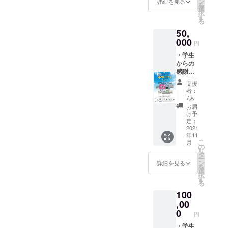
ン
詳細を見る
を
・本プ
選
択
ロジェ
す
る
クト事
50,
業報告
書（郵
000
円
送） ・
・学生
学校創
からの
立75周
感謝
年記念
メッ
写真集
支援
セージ
（A4冊
者：
カード
子、郵
7人
・学校
送） ・
お届
創立75
オリジ
け予
周年記
ナルタ
定：
念広報
2021
オル
年11
誌（A3
（素
こ
月
両面印
材 綿
の
リ
刷1枚、
100％、
タ
ー
郵送）
タテ22
ン
詳細を見る
を
・本プ
㎝×ヨコ
選
択
ロジェ
22㎝）
す
る
クト事
（郵
100
業報告
送）
書（郵
,00
送） ・
0
円
学校創
立75周
・学生