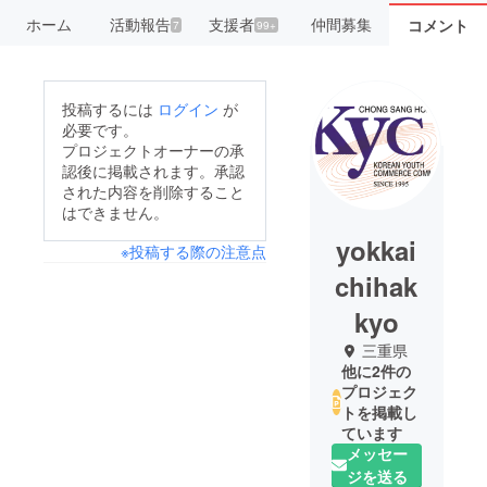
ホーム
活動報告
支援者
仲間募集
コメント
7
99+
投稿するには
ログイン
が
必要です。
プロジェクトオーナーの承
認後に掲載されます。承認
された内容を削除すること
はできません。
yokkai
※投稿する際の注意点
chihak
kyo
三重県
他に2件の
プロジェク
トを掲載し
ています
メッセー
ジを送る