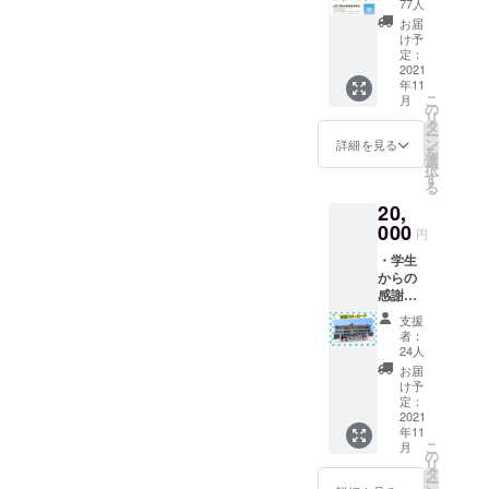
カード
77人
・学校
お届
創立75
け予
周年記
定：
念広報
2021
年11
誌（A3
こ
月
両面印
の
リ
刷1枚、
タ
ー
郵送）
ン
詳細を見る
を
・本プ
選
択
ロジェ
す
る
クト事
20,
業報告
書（郵
000
円
送） ・
・学生
学校創
からの
立75周
感謝
年記念
メッ
写真集
支援
セージ
（A4冊
者：
カード
子、郵
24人
・学校
送）
お届
創立75
け予
周年記
定：
念広報
2021
年11
誌（A3
こ
月
両面印
の
リ
刷1枚、
タ
ー
郵送）