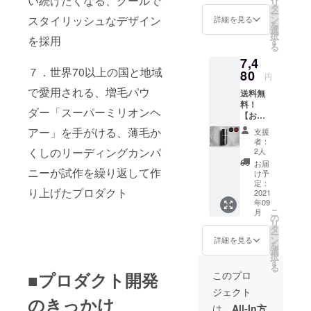
い続けたくなる、クールで
リ
（税
タ
ー
込）の
ン
スタイリッシュなデザイン
詳細を見る
を
とこ
選
択
ろ、
を採用
す
る
37%OF
7,4
Fの
７．世界70以上の国と地域
3,740円
80
円
（税
で愛用される、増毛パウ
送料無
込）+送
料！
料500円
ダー「スーパーミリオンヘ
【お得
でお届
な先行
けしま
アー」を手がける、薄毛か
支援
発売】
す。 カ
者：
37%OF
ラーバ
くしのリーディングカンパ
2人
F・
リエー
お届
SMHメ
ニーが試作を繰り返して作
ション
け予
ンズヘ
全2色 /
定：
り上げたプロダクト
アファ
2021
ブラッ
年09
ンデー
ク、
こ
月
ション2
ダーク
の
リ
本 定価
ブラウ
タ
ー
11,880
ン
ン
詳細を見る
を
円（税
選
択
込）の
す
る
とこ
このプロ
■プロダクト開発
ろ、
ジェクト
37%OF
のきっかけ
Fの
は、
All-In方