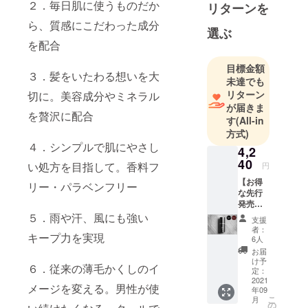
２．毎日肌に使うものだか
リターンを
た今では、
ら、質感にこだわった成分
世界70以上
選ぶ
の国と地域
を配合
でご愛用い
目標金額
ただいてお
３．髪をいたわる想いを大
未達でも
ります。
リターン
切に。美容成分やミネラル
このプロ
が届きま
を贅沢に配合
ジェクト
す
(All-in
方式)
は、薄毛か
４．シンプルで肌にやさし
くしのリー
4,2
40
ディングカ
い処方を目指して。香料フ
円
ンパニーと
【お得
リー・パラベンフリー
な先行
しての新た
発売】
な挑戦で
37％OF
５．雨や汗、風にも強い
支援
す。応援の
F・
者：
キープ力を実現
SMHメ
ほどよろし
6人
ンズヘ
お届
くお願いし
アファ
け予
６．従来の薄毛かくしのイ
ンデー
定：
ション1
2021
メージを変える。男性が使
年09
本 定価
こ
月
5940円
の