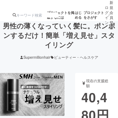
新
ロ
規
グ
会
プロジェクトを掲
はじ
プロジェクト
/
載するには
める
をさがす
イ
員
ン
登
男性の薄くなっていく髪に。ポンポ
録
ンするだけ！簡単「増え見せ」スタ
イリング
人気のプロ
注目のリ
注目の新着プロ
募集終了が近いプ
もうすぐ公開
ジェクト
ターン
ジェクト
ロジェクト
されます
Supermillionhair
ビューティー・ヘルスケア
アート・写真
音楽
現在の支援総
テクノロジー・ガジェット
ゲーム・サ
額
40,4
映像・映画
書籍・雑誌
80
円
ビジネス・起業
チャレンジ