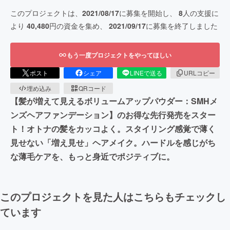
このプロジェクトは、
2021/08/17
に募集を開始し、
8
人の支援に
より
40,480
円の資金を集め、
2021/09/17
に募集を終了しました
もう一度プロジェクトをやってほしい
ポスト
シェア
LINEで送る
URLコピー
埋め込み
QRコード
【髪が増えて見えるボリュームアップパウダー：SMHメ
ンズヘアファンデーション】のお得な先行発売をスター
ト！オトナの髪をカッコよく。スタイリング感覚で薄く
見せない「増え見せ」ヘアメイク。ハードルを感じがち
な薄毛ケアを、もっと身近でポジティブに。
このプロジェクトを見た人はこちらもチェックし
ています