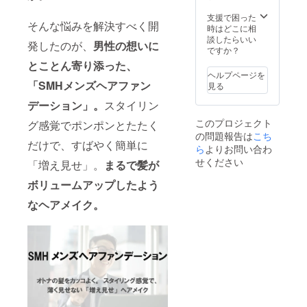
支援で困った
そんな悩みを解決すべく開
時はどこに相
談したらいい
発したのが、
男性の想いに
ですか？
とことん寄り添った、
ヘルプページを
「SMHメンズヘアファン
見る
デーション」。
スタイリン
このプロジェクト
グ感覚でポンポンとたたく
の問題報告は
こち
だけで、すばやく簡単に
ら
よりお問い合わ
せください
「増え見せ」。
まるで髪が
ボリュームアップしたよう
なヘアメイク。