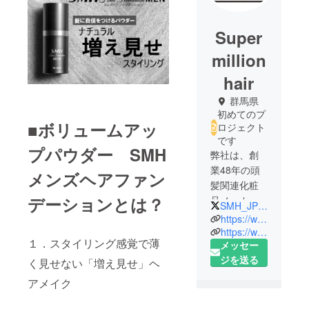
Super
million
hair
群馬県
初めてのプ
■ボリュームアッ
ロジェクト
です
プパウダー SMH
弊社は、創
業48年の頭
メンズヘアファン
髪関連化粧
デーションとは？
品メーカー
SMH_JP_Official
です。主力
https://www.ruan.co.jp/
商品である
https://www.instagram.com/smh.hf_men/?hl=ja
１．スタイリング感覚で薄
メッセー
「スーパー
ジを送る
ミリオンヘ
く見せない「増え見せ」ヘ
アー」は、
アメイク
発売から35
年以上経っ