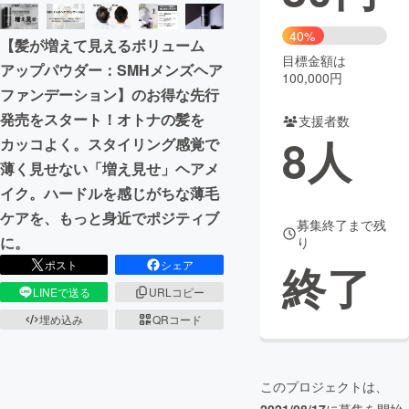
まちづくり・地域活性化
40%
【髪が増えて見えるボリューム
目標金額は
アップパウダー：SMHメンズヘア
100,000円
CAMPFIRE for Social Good
CAMPFIRE Creation
ファンデーション】のお得な先行
CAMPFIREふるさと納税
machi-ya
コミュニティ
発売をスタート！オトナの髪を
支援者数
8
人
カッコよく。スタイリング感覚で
薄く見せない「増え見せ」ヘアメ
イク。ハードルを感じがちな薄毛
ケアを、もっと身近でポジティブ
募集終了まで残
に。
り
終了
ポスト
シェア
LINEで送る
URLコピー
埋め込み
QRコード
このプロジェクトは、