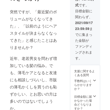
7,480円
式
です。
（税
込）、
目標金額に
突然ですが、「最近髪のボ
送料無
関わらず、
料でお
リュームがなくなってき
届けし
2021/09/17
ます。
た」、「以前のようにヘア
23:59:59
ま
カラー
スタイルが決まらなくなっ
バリ
でに集まっ
エー
てきた」と感じたことはあ
た金額が
ション
全2色 /
ファンディ
りませんか？
ブラッ
ングされま
ク、
ダーク
す。
近年、老若男女を問わず増
ブラウ
ン
加している髪の悩み。で
支援に関するよ
も、薄毛ケアとなると友達
くある質問
にも相談しづらいし、市販
手数料はいく
らかかります
の薄毛かくしを買うのも恥
か？
ずかしい、とお思いの方は
目標金額に届
かなかった場
多いのではないでしょう
合どうなりま
か。
すか？