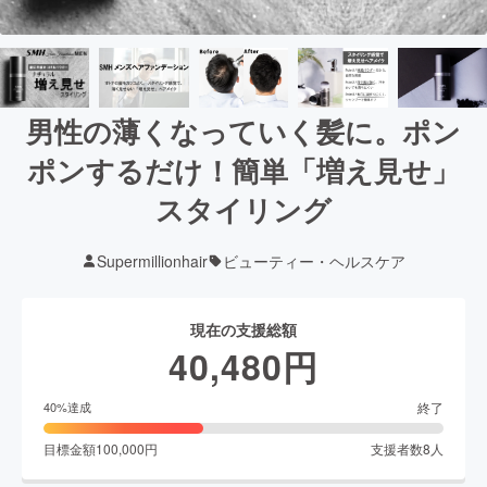
男性の薄くなっていく髪に。ポン
ポンするだけ！簡単「増え見せ」
スタイリング
Supermillionhair
ビューティー・ヘルスケア
現在の支援総額
40,480
円
終了
40
%達成
目標金額
100,000
円
支援者数
8
人