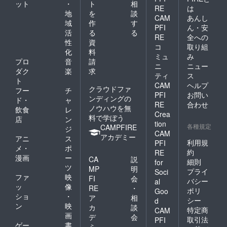
ット
・
ト
相
RE
は
地
を
談
CAM
あんし
域
作
す
PFI
ん・安
活
る
る
RE
全への
性
資
コ
取り組
化
料
ミュ
み
プロ
音
請
ニ
ニュー
ダク
楽
求
ティ
ス
ト
CAM
ヘルプ
クラウドファ
フー
チ
PFI
お問い
ンディングの
ド・
ャ
RE
合わせ
ノウハウを無
飲食
レ
Crea
料で学ぼう
店
ン
tion
各種規定
CAMPFIRE
ジ
CAM
アカデミー
アニ
ス
利用規
PFI
メ・
ポ
約
RE
漫画
ー
CA
説
細則
for
ツ
MP
明
プライ
Soci
ファ
映
FI
会
バシー
al
ッ
像
RE
・
ポリ
Goo
ショ
・
ア
相
シー
d
ン
映
カ
談
特定商
CAM
画
デ
会
取引法
PFI
ゲー
書
ミ