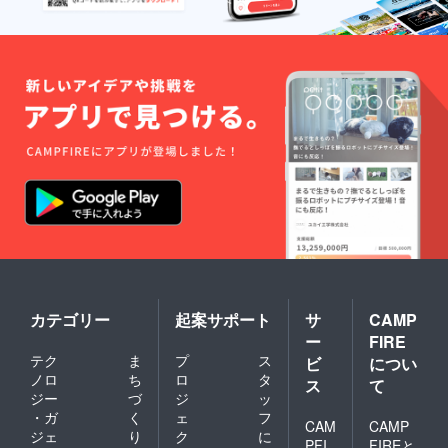
カテゴリー
起案サポート
サ
CAMP
ー
FIRE
テク
ま
プ
ス
ビ
につい
ノロ
ち
ロ
タ
ス
て
ジー
づ
ジ
ッ
・ガ
く
ェ
フ
CAM
CAMP
ジェ
り
ク
に
PFI
FIREと