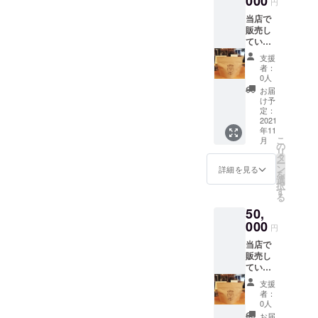
000
円
当店で
販売し
ている
ToutoC
支援
offeeの
者：
焙煎豆
0人
２パッ
お届
ク（各
け予
１００
定：
ｇ）と
2021
年11
オリジ
こ
月
ナルス
の
リ
テッ
タ
ー
カー１
ン
詳細を見る
を
枚をお
選
択
届けし
す
る
ます。
50,
お礼状
をお届
000
円
けしま
当店で
す。
販売し
ている
ToutoC
支援
offeeの
者：
焙煎豆
0人
を５
お届