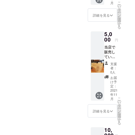
こ
月
の
リ
タ
ー
ン
詳細を見る
を
選
択
す
る
5,0
00
円
当店で
販売し
ている
ToutoC
支援
offeeの
者：
焙煎豆
0人
１パッ
お届
ク（１
け予
００
定：
ｇ）と
2021
年11
お礼状
こ
月
をお届
の
リ
けしま
タ
ー
す。 お
ン
詳細を見る
を
礼状を
選
択
お届け
す
る
しま
10,
す。