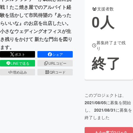
戦！たこ焼き屋でのアルバイト経
支援者数
まちづくり・地域活性化
0
人
験を活かして市民待望の『あった
らいいな』のお店を出店したい。
CAMPFIRE for Social Good
CAMPFIRE Creation
小さなウェディングオフィスが生
CAMPFIREふるさと納税
machi-ya
コミュニティ
き残りをかけて 新たな門出を図り
募集終了まで残
ます。
り
ポスト
シェア
終了
LINEで送る
URLコピー
埋め込み
QRコード
このプロジェクトは、
2021/08/05
に募集を開始
し、
2021/08/31
に募集を
終了しました
もう一度プロジェク