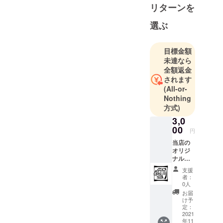
リターンを
選ぶ
目標金額
未達なら
全額返金
されます
(All-or-
Nothing
方式)
3,0
00
円
当店の
オリジ
ナルス
テッ
支援
カー１
者：
枚とお
0人
礼状を
お届
お届け
け予
しま
定：
す。
2021
年11