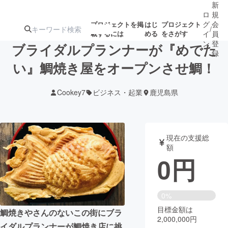
新
ロ
規
グ
会
プロジェクトを掲
はじ
プロジェクト
/
載するには
める
をさがす
イ
員
ン
登
ブライダルプランナーが『めでた
録
い』鯛焼き屋をオープンさせ鯛！
人気のプロ
注目のリ
注目の新着プロ
募集終了が近いプ
もうすぐ公開
Cookey7
ビジネス・起業
鹿児島県
ジェクト
ターン
ジェクト
ロジェクト
されます
アート・写真
音楽
現在の支援総
額
0
円
テクノロジー・ガジェット
ゲーム・サ
映像・映画
書籍・雑誌
0%
目標金額は
鯛焼きやさんのないこの街にブラ
2,000,000円
ビジネス・起業
チャレンジ
イダルプランナーが鯛焼き店に挑