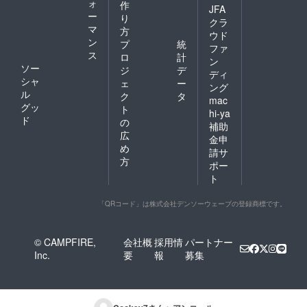
ォ
作
JFA
ー
り
クラ
マ
方
ウド
ン
プ
統
ファ
ス
ロ
計
ン
ソー
ジ
デ
ディ
シャ
ェ
ー
ング
ル
ク
タ
mac
グッ
ト
hi-ya
ド
の
補助
広
金申
め
請サ
方
ポー
ト
「QRコード」は株式会社デンソーウェーブの登録商標です。
© CAMPFIRE,
会社概
採用情
パートナー
Inc.
要
報
募集