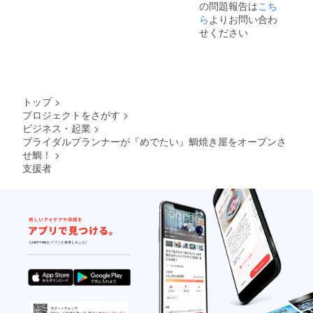
の問題報告は
こち
ら
よりお問い合わ
せください
トップ
>
プロジェクトをさがす
>
ビジネス・起業
>
ブライダルプランナーが『めでたい』鯛焼き屋をオープンさ
せ鯛！
>
支援者