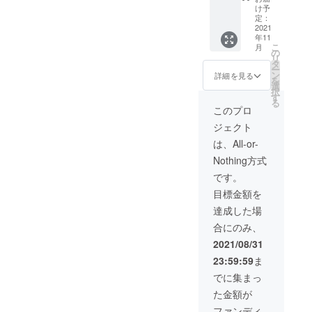
パック
け予
（５種
定：
類の
2021
年11
豆）を
こ
月
お届け
の
リ
しま
タ
ー
す。 鯛
ン
詳細を見る
を
焼会社
選
択
オリジ
す
る
ナルT
このプロ
シャツ
ジェクト
を１枚
お届け
は、All-or-
しま
Nothing方式
す。 オ
リジナ
です。
ルス
目標金額を
テッ
カー１
達成した場
枚をお
合にのみ、
届けし
ます。
2021/08/31
お礼状
23:59:59
ま
をお届
けしま
でに集まっ
す。
た金額が
ファンディ