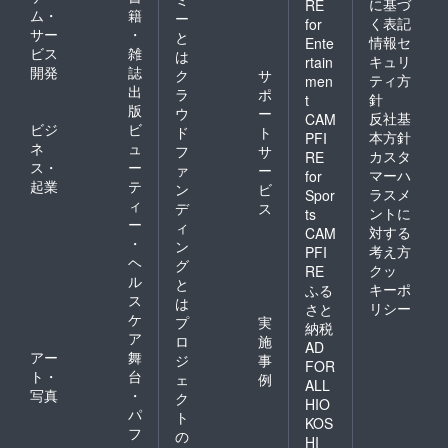
に基づ
RE
ム・
籍
ー
く表記
for
サー
・
と
情報セ
Ente
ビス
雑
は
キュリ
rtain
開発
誌
ク
サ
ティ方
men
出
ラ
ポ
針
t
版
ウ
ー
反社基
CAM
ビジ
ビ
ド
ト
本方針
PFI
ネ
ュ
フ
サ
カスタ
RE
ス・
ー
ァ
ー
マーハ
for
起業
テ
ン
ビ
ラスメ
Spor
ィ
デ
ス
ントに
ts
ー
ィ
対する
CAM
・
ン
考え方
PFI
ヘ
グ
クッ
RE
ル
と
キーポ
ふる
ス
は
リシー
さと
ケ
プ
実
納税
ア
ロ
施
AD
アー
舞
ジ
事
FOR
ト・
台
ェ
例
ALL
写真
・
ク
HIO
パ
ト
KOS
フ
の
HI