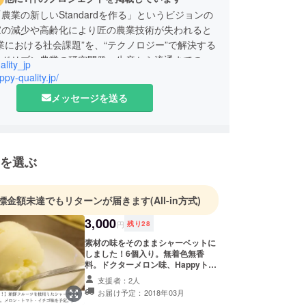
農業の新しいStandardを作る」というビジョンの
家の減少や高齢化により匠の農業技術が失われると
業における社会課題”を、“テクノロジー”で解決する
タドリブン農業の研究開発、生産から流通までの
lity_jp
支援を行なっています。
ppy-quality.jp/
メッセージを送る
を選ぶ
標金額未達でもリターンが届きます
(All-in方式)
3,000
円
残り
28
素材の味をそのままシャーベットに
しました！6個入り。無着色無香
料。ドクターメロン味、Happyトマ
ちゃん味、イチゴ味を予定していま
支援者：2人
す。
お届け予定：2018年03月