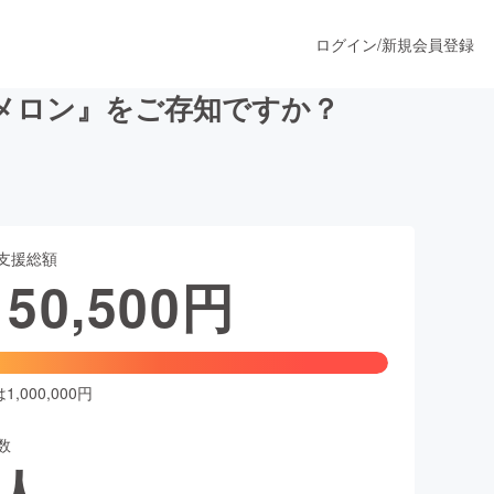
ログイン
/
新規会員登録
メロン』をご存知ですか？
うすぐ公開されます
支援総額
プロダクト
150,500
円
ファッション
スポーツ
,000,000円
数
ア
ソーシャルグッド
人