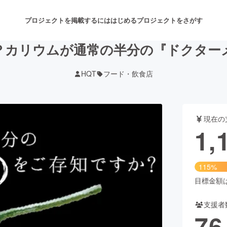
プロジェクトを掲載するには
はじめる
プロジェクトをさがす
？カリウムが通常の半分の『ドクター
HQT
フード・飲食店
注目のリターン
注目の新着プロジェクト
募集終了が近いプロジェクト
も
現在の
音楽
舞台・パフォーマンス
1,
ゲーム・サービス開発
フード・飲食店
115%
書籍・雑誌出版
アニメ・漫画
目標金額は1
支援者
チャレンジ
ビューティー・ヘルスケ
76