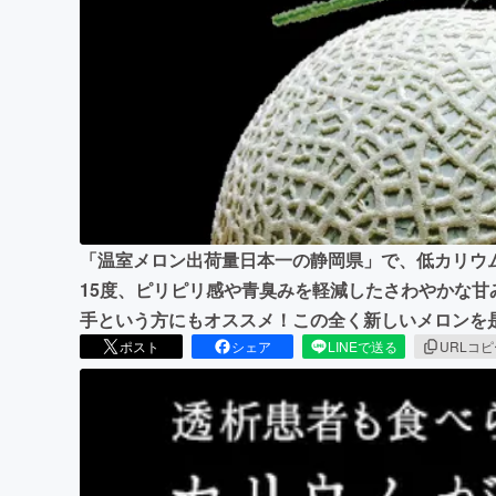
まちづくり・地域活性化
「温室メロン出荷量日本一の静岡県」で、低カリウ
15度、ピリピリ感や青臭みを軽減したさわやかな
手という方にもオススメ！この全く新しいメロンを
ポスト
シェア
LINEで送る
URLコ