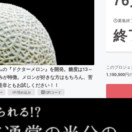
募集終
CAMPFIRE for Social Good
CAMPFIRE Creation
終
CAMPFIREふるさと納税
machi-ya
コミュニティ
このプロジェ
ムの『ドクターメロン』を開発。糖度は13～
1,150,500
円
甘みが特徴。メロンが好きな方はもちろん、苦
是非ともお試しください！！
ピー
埋め込み
QRコード