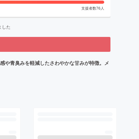
支援者数
76
人
ました
リ感や青臭みを軽減したさわやかな甘みが特徴。メ