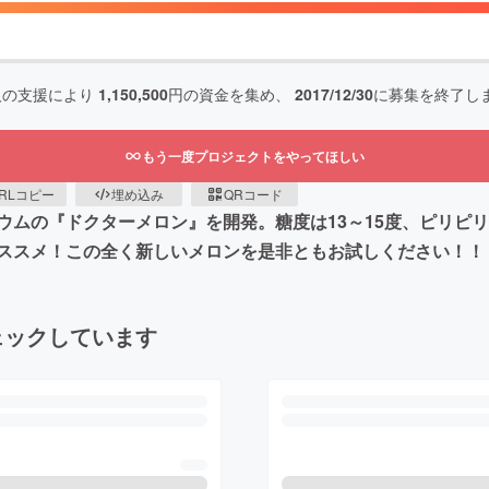
人の支援により
1,150,500
円の資金を集め、
2017/12/30
に募集を終了し
もう一度プロジェクトをやってほしい
RLコピー
埋め込み
QRコード
ウムの『ドクターメロン』を開発。糖度は13～15度、ピリピ
ススメ！この全く新しいメロンを是非ともお試しください！！
ェックしています