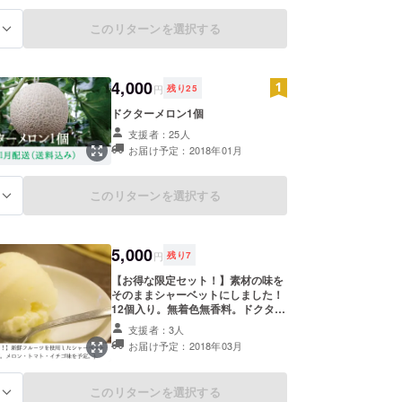
このリターンを選択する
る
4,000
円
残り
25
ドクターメロン1個
支援者：25人
お届け予定：2018年01月
このリターンを選択する
る
5,000
円
残り
7
【お得な限定セット！】素材の味を
そのままシャーベットにしました！
12個入り。無着色無香料。ドクター
メロン味、Happyトマちゃん味、イ
支援者：3人
チゴ味を予定しています。
お届け予定：2018年03月
このリターンを選択する
る