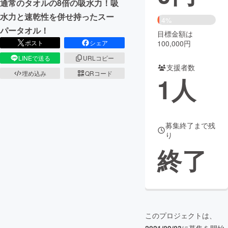
通常のタオルの8倍の吸水力！吸
水力と速乾性を併せ持ったスー
まちづくり・地域活性化
4%
パータオル！
目標金額は
100,000円
ポスト
シェア
CAMPFIRE for Social Good
CAMPFIRE Creation
LINEで送る
URLコピー
CAMPFIREふるさと納税
machi-ya
コミュニティ
支援者数
埋め込み
QRコード
1
人
募集終了まで残
り
終了
このプロジェクトは、