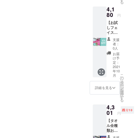
る
→【超
より出
4,1
早割
荷時期
15％OF
80
が遅れ
円
F】
る場合
【お試
4114円
があり
しフェ
（税・
ます。
イスタ
送料込
オル4枚
み） ※
支援
セッ
ヘアケ
者：
ト】 ・
アタオ
0人
フェイ
ルと
お届
スタオ
ターバ
け予
ル4枚
ンの色
定：
・正規
2021
は2色か
年10
価格
らお選
こ
月
4400円
びいた
の
リ
（税・
だけま
タ
ー
送料込
す。 ※
ン
詳細を見る
を
み）
ご注文
選
択
→【5％
状況、
す
る
OFF】
使用部
4,3
4180 円
材の供
残り10
（税・
01
給状
円
送料込
況、製
【タオ
み） ※
造工程
ル全種
フェイ
上の都
類お試
スタオ
合等に
しセッ
ルの色
より出
支援