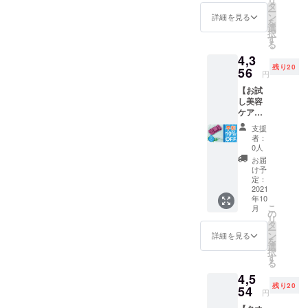
リ
み）
びいた
タ
ー
→【10
だけま
ン
詳細を見る
を
％OFF
す。 ※
選
択
】4356
ご注文
す
る
円
状況、
4,3
（税・
使用部
残り20
送料込
56
材の供
円
み） ※
給状
【お試
バスタ
況、製
し美容
オルの
造工程
ケア
色は2色
上の都
セッ
からお
合等に
支援
ト】 ・
選びい
より出
者：
ヘアケ
ただけ
荷時期
0人
アタオ
ます。
が遅れ
お届
ル×2
※ご注文
る場合
け予
ターバ
状況、
定：
があり
ン×１
2021
使用部
ます。
年10
・正規
材の供
こ
月
価格
給状
の
リ
4840円
況、製
タ
ー
（税・
造工程
ン
詳細を見る
を
送料込
上の都
選
択
み）
合等に
す
る
→【早
より出
4,5
割
荷時期
残り20
10％OF
54
が遅れ
円
F】
る場合