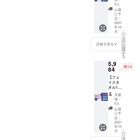
バスタ
み） ※
合があ
0人
オル×3
各タオ
りま
お届
枚 ・正
ルの色
す。
け予
規価格
は2色か
定：
6820円
2021
らお選
年10
（税・
びいた
こ
月
送料込
だけま
の
リ
み）
す。 ※
タ
ー
→【超
ご注文
ン
詳細を見る
を
早割
状況、
選
択
15％OF
使用部
す
る
F】
材の供
5,9
5797円
給状
残り5
（税・
84
況、製
円
送料込
造工程
【フェ
み） ※
上の都
イスタ
色はお
合等に
オル1週
まかせ
より出
間セッ
です ※
荷時期
支援
ト】 ・
ご注文
が遅れ
者：
フェイ
状況、
る場合
0人
スタオ
使用部
があり
お届
ル×7枚
材の供
ます。
け予
・正規
給状
定：
価格
2021
況、製
年10
7040円
造工程
こ
月
（税・
上の都
の
リ
送料込
合等に
タ