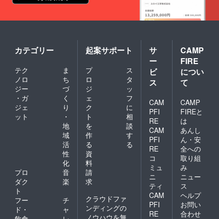
カテゴリー
起案サポート
サ
CAMP
ー
FIRE
テク
ま
プ
ス
ビ
につい
ノロ
ち
ロ
タ
ス
て
ジー
づ
ジ
ッ
・ガ
く
ェ
フ
CAM
CAMP
ジェ
り
ク
に
PFI
FIREと
ット
・
ト
相
RE
は
地
を
談
CAM
あんし
域
作
す
PFI
ん・安
活
る
る
RE
全への
性
資
コ
取り組
化
料
ミュ
み
プロ
音
請
ニ
ニュー
ダク
楽
求
ティ
ス
ト
CAM
ヘルプ
クラウドファ
フー
チ
PFI
お問い
ンディングの
ド・
ャ
RE
合わせ
ノウハウを無
飲食
レ