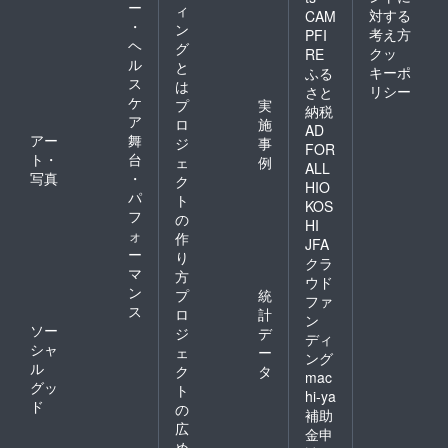
ー
ィ
対する
CAM
・
ン
考え方
PFI
ヘ
グ
クッ
RE
ル
と
キーポ
ふる
ス
は
リシー
さと
ケ
プ
実
納税
ア
ロ
施
AD
アー
舞
ジ
事
FOR
ト・
台
ェ
例
ALL
写真
・
ク
HIO
パ
ト
KOS
フ
の
HI
ォ
作
JFA
ー
り
クラ
マ
方
ウド
ン
プ
統
ファ
ス
ロ
計
ン
ソー
ジ
デ
ディ
シャ
ェ
ー
ング
ル
ク
タ
mac
グッ
ト
hi-ya
ド
の
補助
広
金申
め