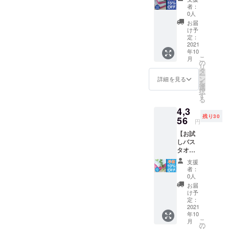
ト】 ・
は2色か
荷時期
者：
バスタ
らお選
が遅れ
0人
オル×
びいた
る場合
お届
１
だけま
があり
け予
フェイ
す。 ※
定：
ます。
スタオ
2021
ご注文
年10
ル×１
状況、
こ
月
ヘアケ
使用部
の
リ
アタオ
材の供
タ
ー
ル×1 ・
給状
ン
詳細を見る
を
正規価
況、製
選
択
格5060
造工程
す
る
円
上の都
4,3
（税・
合等に
残り30
送料込
56
より出
円
み）
荷時期
【お試
→【超
が遅れ
しバス
早割
る場合
タオル2
15％OF
があり
枚セッ
F】
ます
支援
ト】 ・
4301 円
者：
バスタ
（税・
0人
オル×2
送料込
お届
枚 ・正
み） ※
け予
規価格
各タオ
定：
4840円
2021
ルの色
年10
（税・
は2色か
こ
月
送料込
らお選
の