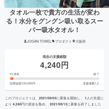
タオル一枚で貴方の生活が変わ
る！水分をグングン吸い取るスー
パー吸水タオル！
JOGAN TOWEL
プロダクト
大阪府
現在の支援総額
4,240
円
終了
4
%達成
目標金額
100,000
円
支援者数
1
人
このプロジェクトは、
2021/09/03
に募集を開始し、
1
人の支援に
より
4,240
円の資金を集め、
2021/09/13
に募集を終了しました