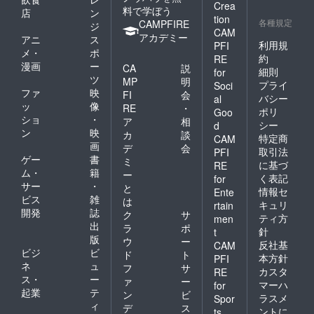
Crea
料で学ぼう
店
ン
tion
各種規定
CAMPFIRE
ジ
CAM
アカデミー
アニ
ス
利用規
PFI
メ・
ポ
約
RE
漫画
ー
CA
説
細則
for
ツ
MP
明
プライ
Soci
ファ
映
FI
会
バシー
al
ッ
像
RE
・
ポリ
Goo
ショ
・
ア
相
シー
d
ン
映
カ
談
特定商
CAM
画
デ
会
取引法
PFI
ゲー
書
ミ
に基づ
RE
ム・
籍
ー
く表記
for
サー
・
と
情報セ
Ente
ビス
雑
は
キュリ
rtain
開発
誌
ク
サ
ティ方
men
出
ラ
ポ
針
t
版
ウ
ー
反社基
CAM
ビジ
ビ
ド
ト
本方針
PFI
ネ
ュ
フ
サ
カスタ
RE
ス・
ー
ァ
ー
マーハ
for
起業
テ
ン
ビ
ラスメ
Spor
ィ
デ
ス
ントに
ts