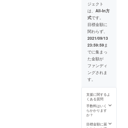
ジェクト
送料込
み） ※※
は、
All-In方
色はお
式
です。
まかせ
です。
目標金額に
※ご注文
関わらず、
状況、
使用部
2021/09/13
材の供
23:59:59
ま
給状
況、製
でに集まっ
造工程
た金額が
上の都
合等に
ファンディ
より出
ングされま
荷時期
が遅れ
す。
る場合
があり
ます。
支援に関するよ
くある質問
手数料はいく
らかかります
か？
目標金額に届