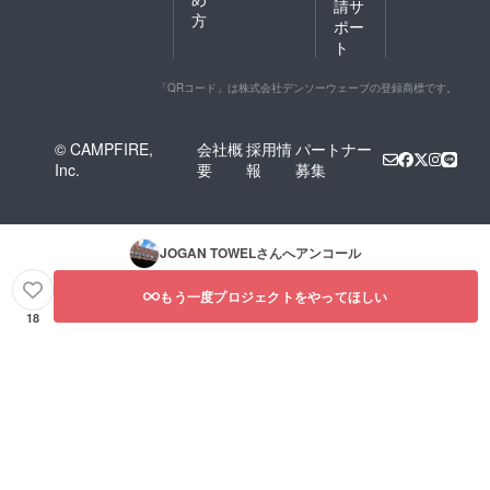
請サ
方
ポー
ト
「QRコード」は株式会社デンソーウェーブの登録商標です。
© CAMPFIRE,
会社概
採用情
パートナー
Inc.
要
報
募集
JOGAN TOWEL
さんへアンコール
もう一度プロジェクトをやってほしい
18