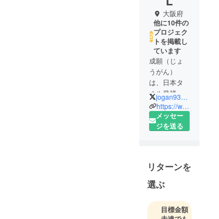
L
大阪府
他に10件の
プロジェク
トを掲載し
ています
成願（じょ
うがん）
は、日本タ
オル発祥の
jogan93347557
地である大
https://www.jogan.co.jp/
阪・泉州に
メッセー
根を下ろ
ジを送る
し、創業以
来70年以上
にわたり、
リターンを
タオルの企
画・製造に
選ぶ
携わってき
ました。オ
目標金額
リジナル素
未達でも