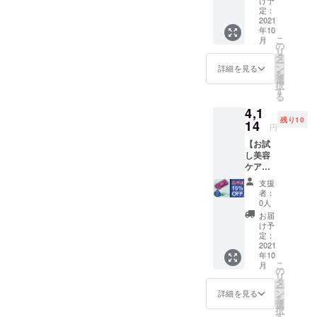
規価格
びいた
定：
4840円
2021
だけま
年10
（税・
す。 ※
こ
月
送料込
ご注文
の
リ
み）
状況、
タ
ー
→【15
使用部
ン
詳細を見る
を
％OFF
材の供
選
択
】4114
給状
す
る
円
況、製
4,1
（税・
造工程
残り10
送料込
14
上の都
円
み） ※
合等に
【お試
バスタ
より出
し美容
オルの
荷時期
ケア
色は2色
が遅れ
セッ
からお
る場合
支援
ト】 ・
選びい
があり
者：
ヘアケ
ただけ
ます。
0人
アタオ
ます。
お届
ル×2
※ご注文
け予
ターバ
状況、
定：
ン×１
2021
使用部
年10
・正規
材の供
こ
月
価格
給状
の
リ
4840円
況、製
タ
ー
（税・
造工程
ン
詳細を見る
を
送料込
上の都
選
択
み）
合等に
す