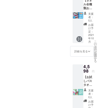
【タオ
4356円
があり
ル全種
（税・
ます。
類お試
送料込
しセッ
み） ※
支援
ト】 ・
ヘアケ
者：
バスタ
アタオ
0人
オル×
ルと
お届
１
ターバ
け予
フェイ
ンの色
定：
スタオ
2021
は2色か
年10
ル×１
らお選
こ
月
ヘアケ
びいた
の
リ
アタオ
だけま
タ
ー
ル×1 ・
す。 ※
ン
詳細を見る
を
正規価
ご注文
選
択
格5060
状況、
す
る
円
使用部
4,5
（税・
材の供
送料込
98
給状
円
み）
況、製
【お試
→【早
造工程
しバス
割
上の都
タオル2
10％OF
合等に
枚セッ
F】
より出
支援
ト】 ・
4554円
荷時期
者：
バスタ
（税・
が遅れ
0人
オル×2
送料込
る場合
お届
枚 ・正
み） ※
があり
け予
規価格
定：