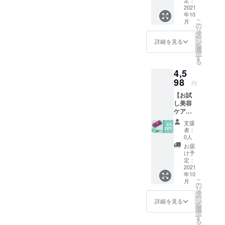
各タオ
ます。
4840円
2021
ルの色
年10
（税・
は2色か
こ
月
送料込
らお選
の
リ
み）
びいた
タ
ー
→【5％
だけま
ン
詳細を見る
を
OFF】
す。 ※
選
択
4598 円
ご注文
す
る
（税・
状況、
4,5
送料込
使用部
み） ※
98
材の供
円
バスタ
給状
【お試
オルの
況、製
し美容
色は2色
造工程
ケア
からお
上の都
セッ
選びい
合等に
支援
ト】 ・
ただけ
より出
者：
ヘアケ
ます。
荷時期
0人
アタオ
※ご注文
が遅れ
お届
ル×2
状況、
る場合
け予
ターバ
使用部
定：
があり
ン×１
2021
材の供
ます。
年10
・正規
給状
こ
月
価格
況、製
の
リ
4840円
造工程
タ
ー
（税・
上の都
ン
詳細を見る
を
送料込
合等に
選
択
み）
より出
す
る
→【5％
荷時期