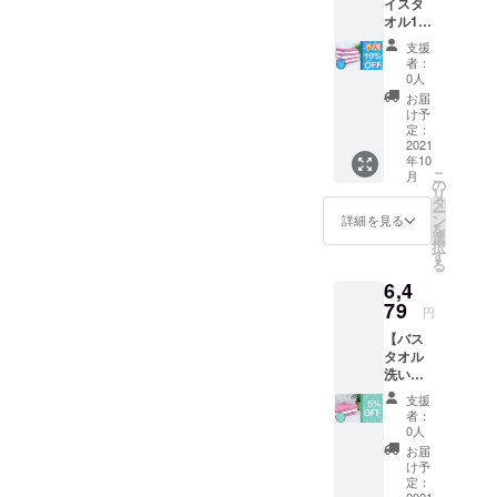
イスタ
色はお
オル1週
まかせ
間セッ
です ※
支援
ト】 ・
ご注文
者：
フェイ
状況、
0人
スタオ
使用部
お届
ル×7枚
材の供
け予
・正規
給状
定：
価格
2021
況、製
年10
7040円
造工程
こ
月
（税・
上の都
の
リ
送料込
合等に
タ
ー
み）
より出
ン
詳細を見る
を
→【早
荷時期
選
択
割
が遅れ
す
る
10％OF
る場合
6,4
F】
があり
6336円
79
ます。
円
（税・
【バス
送料込
タオル
み） ※※
洗い替
色はお
えセッ
まかせ
支援
ト】 ・
です。
者：
バスタ
※ご注文
0人
オル×3
状況、
お届
枚 ・正
使用部
け予
規価格
材の供
定：
2021