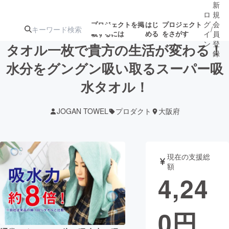
新
ロ
規
グ
会
プロジェクトを掲
はじ
プロジェクト
/
載するには
める
をさがす
イ
員
ン
登
タオル一枚で貴方の生活が変わる！
録
水分をグングン吸い取るスーパー吸
水タオル！
人気のプロ
注目のリ
注目の新着プロ
募集終了が近いプ
もうすぐ公開
ジェクト
ターン
ジェクト
ロジェクト
されます
JOGAN TOWEL
プロダクト
大阪府
アート・写真
音楽
現在の支援総
テクノロジー・ガジェット
ゲーム・サ
額
4,24
映像・映画
書籍・雑誌
0
円
ビジネス・起業
チャレンジ