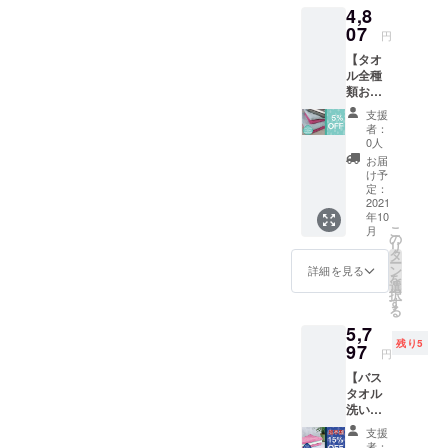
4,8
OFF】
が遅れ
4598円
07
る場合
円
（税・
があり
【タオ
送料込
ます。
ル全種
み） ※
類お試
ヘアケ
しセッ
アタオ
支援
ト】 ・
ルと
者：
バスタ
ターバ
0人
オル×
ンの色
お届
１
は2色か
け予
フェイ
らお選
定：
スタオ
2021
びいた
年10
ル×１
だけま
こ
月
ヘアケ
す。
の
リ
アタオ
※ご
タ
ー
ル×1 ・
注文状
ン
詳細を見る
を
正規価
況、使
選
択
格5060
用部材
す
る
円
の供給
5,7
（税・
状況、
残り5
送料込
97
製造工
円
み）
程上の
【バス
→【5％
都合等
タオル
OFF】
により
洗い替
4807 円
出荷時
えセッ
（税・
期が遅
支援
ト】 ・
送料込
れる場
者：