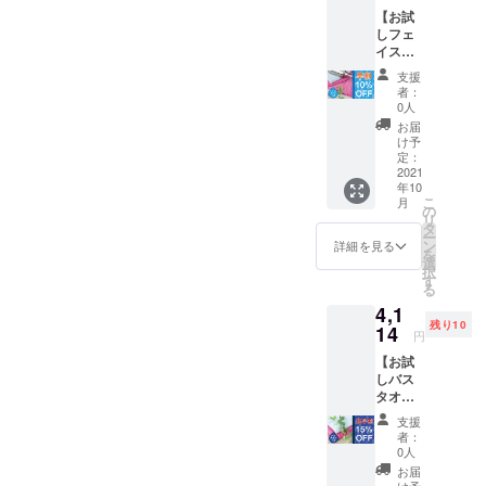
3740 円
【お試
（税・
info@jogan.c
しフェ
送料込
o.jp
イスタ
み） ※
オル4枚
フェイ
支援
セッ
スタオ
者：
ト】 ・
ルの色
0人
フェイ
は2色か
お届
スタオ
らお選
け予
ル4枚
びいた
定：
・正規
2021
だけま
年10
価格
す。 ※
こ
月
4400円
ご注文
の
リ
（税・
状況、
タ
ー
送料込
使用部
ン
詳細を見る
を
み）
材の供
選
択
→【早
給状
す
る
割
況、製
4,1
10％OF
造工程
残り10
F】
14
上の都
円
3960円
合等に
【お試
（税・
より出
しバス
送料込
荷時期
タオル2
み） ※
が遅れ
枚セッ
フェイ
る場合
支援
ト】 ・
スタオ
があり
者：
バスタ
ルの色
ます。
0人
オル×2
は2色か
お届
枚 ・正
らお選
け予