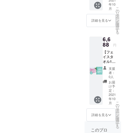
6820円
給状
年10
（税・
況、製
こ
月
送料込
造工程
の
リ
み）
上の都
タ
ー
→【5％
合等に
ン
詳細を見る
を
OFF】
より出
選
択
6479 円
荷時期
す
る
（税・
が遅れ
6,6
送料込
る場合
み） ※
88
があり
円
色はお
ます。
【フェ
まかせ
イスタ
です ※
オル1週
ご注文
間セッ
状況、
支援
ト】 ・
使用部
者：
フェイ
材の供
0人
スタオ
給状
お届
ル×7枚
況、製
け予
・正規
造工程
定：
価格
2021
上の都
年10
7040円
合等に
こ
月
（税・
より出
の
リ
送料込
荷時期
タ
ー
み）
が遅れ
ン
詳細を見る
を
→【5％
る場合
選
択
OFF】
があり
す
る
6688円
ます。
このプロ
（税・