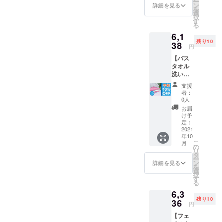
ー
み）
より出
ン
詳細を見る
を
→【超
荷時期
選
択
早割
が遅れ
す
る
15％OF
る場合
6,1
F】
があり
残り10
5984円
38
ます。
円
（税・
【バス
送料込
タオル
み） ※※
洗い替
色はお
えセッ
まかせ
支援
ト】 ・
です。
者：
バスタ
※ご注文
0人
オル×3
状況、
お届
枚 ・正
使用部
け予
規価格
材の供
定：
6820円
2021
給状
年10
（税・
況、製
こ
月
送料込
造工程
の
リ
み）
上の都
タ
ー
→【早
合等に
ン
詳細を見る
を
割
より出
選
択
10％OF
荷時期
す
る
F】
が遅れ
6,3
6138円
る場合
残り10
（税・
36
があり
円
送料込
ます。
【フェ
み） ※