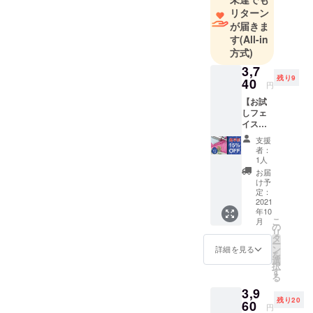
材の開発
リターン
と、丈夫で
が届きま
心地よい肌
す
(All-in
触りを実現
方式)
する特殊な
3,7
残り9
織技術で、
40
円
独自性の高
【お試
い多彩な製
しフェ
イスタ
品を生み出
オル4枚
支援
していま
セッ
者：
ト】 ・
す。
1人
フェイ
お届
スタオ
け予
事業者：株
ル4枚
定：
・正規
2021
式会社 成願
年10
価格
代表者：仙
こ
月
4400円
の
リ
波 一昌
（税・
タ
ー
送料込
ン
詳細を見る
お問い合わ
を
み）
選
せ先：072-
択
→【超
す
る
早割
483-3711
3,9
15％OF
メールアド
残り20
F】
60
円
レス：