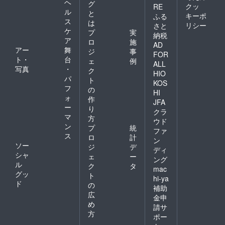
ヘ
グ
クッ
RE
ル
と
キーポ
ふる
ス
は
リシー
さと
ケ
プ
実
納税
ア
ロ
施
AD
アー
舞
ジ
事
FOR
ト・
台
ェ
例
ALL
写真
・
ク
HIO
パ
ト
KOS
フ
の
HI
ォ
作
JFA
ー
り
クラ
マ
方
ウド
ン
プ
統
ファ
ス
ロ
計
ン
ソー
ジ
デ
ディ
シャ
ェ
ー
ング
ル
ク
タ
mac
グッ
ト
hi-ya
ド
の
補助
広
金申
め
請サ
方
ポー