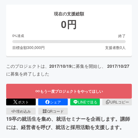
現在の支援総額
0
円
終了
0
%達成
目標金額
300,000
円
支援者数
0
人
このプロジェクトは、
2017/10/19
に募集を開始し、
2017/10/27
に募集を終了しました
もう一度プロジェクトをやってほしい
ポスト
シェア
LINEで送る
URLコピー
埋め込み
QRコード
19卒の就活生を集め、就活セミナーを企画します。講師
には、経営者を呼び、就活と採用活動を支援します。