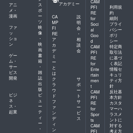
CAM
アカデミー
アニ
ス
利用規
PFI
メ・
ポ
約
RE
漫画
ー
CA
説
細則
for
ツ
MP
明
プライ
Soci
ファ
映
FI
会
バシー
al
ッ
像
RE
・
ポリ
Goo
ショ
・
ア
相
シー
d
ン
映
カ
談
特定商
CAM
画
デ
会
取引法
PFI
ゲー
書
ミ
に基づ
RE
ム・
籍
ー
く表記
for
サー
・
と
情報セ
Ente
ビス
雑
は
キュリ
rtain
開発
誌
ク
サ
ティ方
men
出
ラ
ポ
針
t
版
ウ
ー
反社基
CAM
ビジ
ビ
ド
ト
本方針
PFI
ネ
ュ
フ
サ
カスタ
RE
ス・
ー
ァ
ー
マーハ
for
起業
テ
ン
ビ
ラスメ
Spor
ィ
デ
ス
ントに
ts
ー
ィ
対する
CAM
・
ン
考え方
PFI