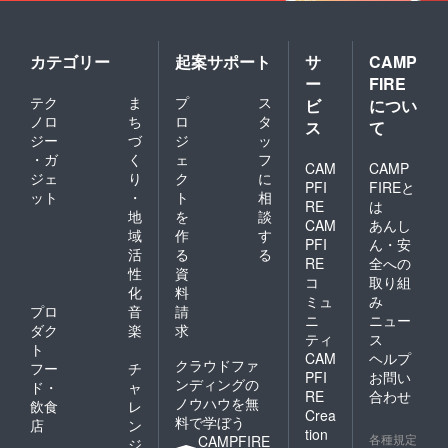
カテゴリー
起案サポート
サ
CAMP
ー
FIRE
テク
ま
プ
ス
ビ
につい
ノロ
ち
ロ
タ
ス
て
ジー
づ
ジ
ッ
・ガ
く
ェ
フ
CAM
CAMP
ジェ
り
ク
に
PFI
FIREと
ット
・
ト
相
RE
は
地
を
談
CAM
あんし
域
作
す
PFI
ん・安
活
る
る
RE
全への
性
資
コ
取り組
化
料
ミュ
み
プロ
音
請
ニ
ニュー
ダク
楽
求
ティ
ス
ト
CAM
ヘルプ
クラウドファ
フー
チ
PFI
お問い
ンディングの
ド・
ャ
RE
合わせ
ノウハウを無
飲食
レ
Crea
料で学ぼう
店
ン
tion
各種規定
CAMPFIRE
ジ