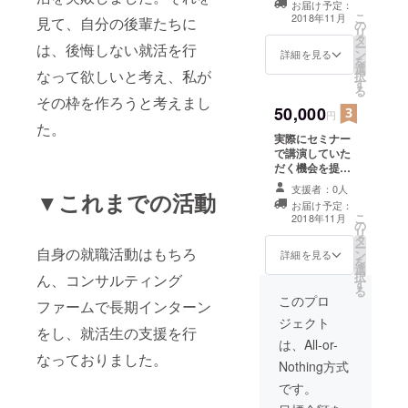
お届け予定：
こ
2018年11月
見て、自分の後輩たちに
の
リ
タ
ー
は、後悔しない就活を行
ン
詳細を見る
を
選
なって欲しいと考え、私が
択
す
る
その枠を作ろうと考えまし
50,000
円
た。
実際にセミナー
で講演していた
だく機会を提供
し、就活生と繋
支援者：0人
▼これまでの活動
がっていただき
お届け予定：
ます。
こ
2018年11月
の
リ
タ
ー
自身の就職活動はもちろ
ン
詳細を見る
を
選
択
ん、コンサルティング
す
る
このプロ
ファームで長期インターン
ジェクト
をし、就活生の支援を行
は、All-or-
なっておりました。
Nothing方式
です。