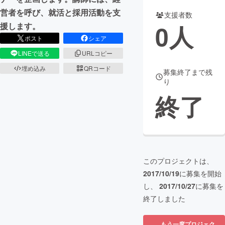
営者を呼び、就活と採用活動を支
支援者数
まちづくり・地域活性化
0
人
援します。
ポスト
シェア
CAMPFIRE for Social Good
CAMPFIRE Creation
LINEで送る
URLコピー
CAMPFIREふるさと納税
machi-ya
コミュニティ
埋め込み
QRコード
募集終了まで残
り
終了
このプロジェクトは、
2017/10/19
に募集を開始
し、
2017/10/27
に募集を
終了しました
もう一度プロジェク