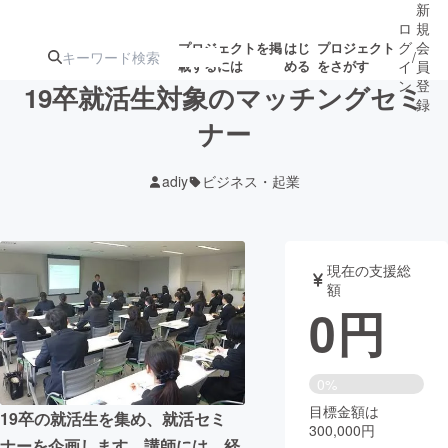
新
ロ
規
グ
会
プロジェクトを掲
はじ
プロジェクト
/
載するには
める
をさがす
イ
員
ン
登
19卒就活生対象のマッチングセミ
録
ナー
人気のプロ
注目のリ
注目の新着プロ
募集終了が近いプ
もうすぐ公開
adiy
ビジネス・起業
ジェクト
ターン
ジェクト
ロジェクト
されます
アート・写真
音楽
現在の支援総
額
0
円
テクノロジー・ガジェット
ゲーム・サ
映像・映画
書籍・雑誌
0%
目標金額は
19卒の就活生を集め、就活セミ
300,000円
ビジネス・起業
チャレンジ
ナーを企画します。講師には、経