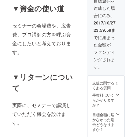
目標金額を
▼資金の使い道
達成した場
合にのみ、
2017/10/27
セミナーの会場費や、広告
23:59:59
ま
費、プロ講師の方を呼ぶ資
でに集まっ
金にしたいと考えておりま
た金額が
す。
ファンディ
ングされま
す。
▼リターンについ
支援に関するよ
て
くある質問
手数料はいく
らかかります
実際に、セミナーで講演し
か？
ていただく機会を設けま
目標金額に届
かなかった場
す。
合どうなりま
すか？