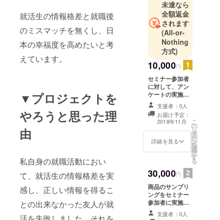
未達なら
全額返金
就活生の情報格差と就職後
されます
のミスマッチを無くし、日
(All-or-
Nothing
本の幸福度を高めたいと考
方式)
えています。
10,000
円
セミナー参加者
に対して、アン
▼プロジェクトを
ケートの実施を
行います。
支援者：0人
やろうと思った理
お届け予定：
こ
2018年11月
の
リ
由
タ
ー
ン
詳細を見る
を
選
択
す
私自身の就職活動におい
る
30,000
て、就活生の情報格差を実
円
商品のサンプリ
感し、正しい情報を得るこ
ングをセミナー
参加者に実施致
との出来なかった友人が就
します。
支援者：0人
活を失敗しました。それを