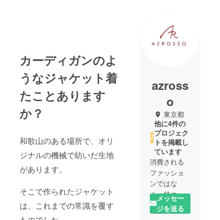
カーディガンのよ
うなジャケット着
azross
たことあります
o
か？
東京都
他に4件の
プロジェク
和歌山のある場所で、オリ
トを掲載し
ています
ジナルの機械で紡いだ生地
消費される
があります。
ファッショ
ンではな
そこで作られたジャケット
く、持つこ
メッセー
は、これまでの常識を覆す
とで自分に
ジを送る
自信をもて
ものでした。