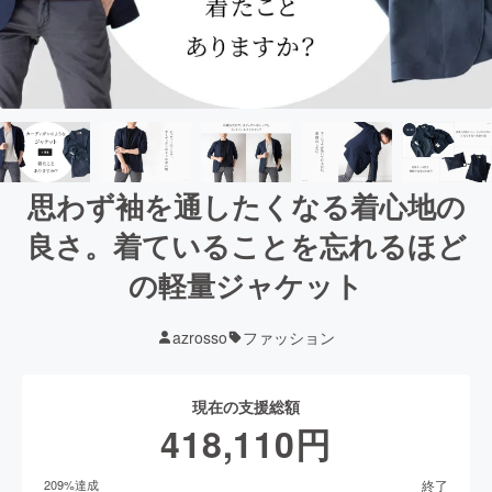
思わず袖を通したくなる着心地の
良さ。着ていることを忘れるほど
の軽量ジャケット
azrosso
ファッション
現在の支援総額
418,110
円
終了
209
%達成