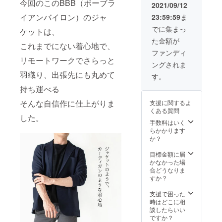
今回のこのBBB（ボーブラ
応援購
がござ
かにご
2021/09/12
入によ
いま
連絡致
イアンバイロン）のジャ
23:59:59
ま
り量産
す。 ※
しま
効率が
ご注文
す。
でに集まっ
ケットは、
向上し
状況、
た金額が
た場
使用部
これまでにない着心地で、
合、正
材の供
ファンディ
規販売
給状
リモートワークでさらっと
ングされま
価格が
況、製
羽織り、出張先にも丸めて
マーク
造工程
す。
ダウン
上の都
持ち運べる
する可
合によ
能性も
り出荷
そんな自信作に仕上がりま
支援に関するよ
ござい
時期が
くある質問
ます。
遅れる
した。
※デザイ
場合が
手数料はいく
ン/仕様
ござい
らかかります
は変更
ます。
か？
になる
その際
可能性
は速や
目標金額に届
がござ
かにご
かなかった場
いま
連絡致
合どうなりま
す。 ※
しま
すか？
ご注文
す。
状況、
支援で困った
使用部
時はどこに相
材の供
談したらいい
給状
ですか？