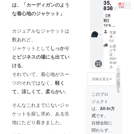
35,
￥31,85
能性も
は、「カーディガンのよう
残り
たいと思っ
6 サイ
838
ござい
100
円
ズはM/L
ます。
ています。
な着心地のジャケット」
【早
からお
※デザイ
割】
選びい
ン/仕様
10％OF
ただけ
は変更
カジュアルなジャケットは
F ジャ
ます。
になる
支援
ケット1
※皆様の
可能性
者：
数あれど、
着 完成
応援購
がござ
0人
品1着を
入によ
いま
お届
ジャケットとして
しっかり
お届け
り量産
す。 ※
け予
致しま
効率が
定：
ご注文
とビジネスの場にも出てい
す。通
2021
向上し
状況、
年09
常販売
た場
ける
。
使用部
こ
月
予定価
合、正
の
材の供
リ
格
それでいて、着心地がスー
規販売
タ
給状
ー
￥39,82
価格が
ン
況、製
詳細を見る
を
ツのそれではなく、
軽く
0(税
マーク
選
造工程
択
込)→10
ダウン
す
上の都
て、涼しくて、柔らかい
。
る
％OFF
する可
合によ
このプロ
￥35,85
能性も
り出荷
ジェクト
8 サイ
ござい
時期が
そんなこれまでにないジャ
ズはM/L
ます。
遅れる
は、
All-In方
からお
※デザイ
場合が
ケットを探し求め、ある生
式
です。
選びい
ン/仕様
ござい
ただけ
地にたどり着きました。
は変更
ます。
目標金額に
ます。
になる
その際
関わらず、
※皆様の
可能性
は速や