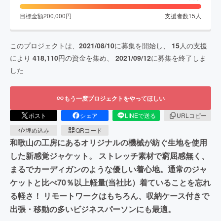
目標金額
200,000
円
支援者数
15
人
このプロジェクトは、
2021/08/10
に募集を開始し、
15
人の支援
により
418,110
円の資金を集め、
2021/09/12
に募集を終了しま
した
もう一度プロジェクトをやってほしい
ポスト
シェア
LINEで送る
URLコピー
埋め込み
QRコード
和歌山の工房にあるオリジナルの機械が紡ぐ生地を使用
した新感覚ジャケット。 ストレッチ素材で窮屈感無く、
まるでカーディガンのような優しい着心地。通常のジャ
ケットと比べ70％以上軽量(当社比）着ていることを忘れ
る軽さ！ リモートワークはもちろん、収納ケース付きで
出張・移動の多いビジネスパーソンにも最適。