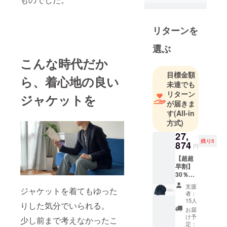
るような
ファッショ
リターンを
ンアイテム
を開発し、
選ぶ
世界中にメ
こんな時代だか
イドイン
ジャパン製
目標金額
ら、着心地の良い
未達でも
品を届ける
リターン
ことを目指
ジャケットを
が届きま
していま
す
(All-in
す。手頃で
方式)
コスパがよ
27,
いというこ
残り5
874
円
とは一見い
【超超
いことに見
早割】
えるかもし
30％OF
F ジャ
れません。
支援
ジャケットを着てもゆった
ケット1
者：
しかし、
着 完成
15人
りした気分でいられる。
品1着を
ファッショ
お届
お届け
け予
ンのみなら
少し前まで考えなかったこ
致しま
定：