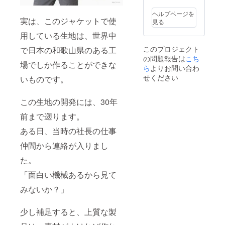
況、製
造工程
ヘルプページを
上の都
実は、このジャケットで使
見る
合によ
用している生地は、世界中
り出荷
時期が
このプロジェクト
で日本の和歌山県のある工
遅れる
の問題報告は
こち
場合が
場でしか作ることができな
ござい
ら
よりお問い合わ
ます。
せください
いものです。
その際
は速や
かにご
この生地の開発には、30年
連絡致
しま
前まで遡ります。
す。
ある日、当時の社長の仕事
仲間から連絡が入りまし
た。
「面白い機械あるから見て
みないか？」
少し補足すると、上質な製