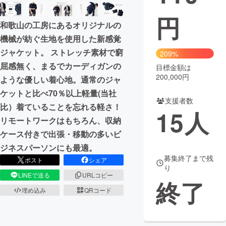
円
まちづくり・地域活性化
和歌山の工房にあるオリジナルの
機械が紡ぐ生地を使用した新感覚
CAMPFIRE for Social Good
CAMPFIRE Creation
ジャケット。 ストレッチ素材で窮
209%
CAMPFIREふるさと納税
machi-ya
コミュニティ
屈感無く、まるでカーディガンの
目標金額は
200,000円
ような優しい着心地。通常のジャ
ケットと比べ70％以上軽量(当社
支援者数
比）着ていることを忘れる軽さ！
15
人
リモートワークはもちろん、収納
ケース付きで出張・移動の多いビ
ジネスパーソンにも最適。
募集終了まで残
ポスト
シェア
り
LINEで送る
URLコピー
終了
埋め込み
QRコード