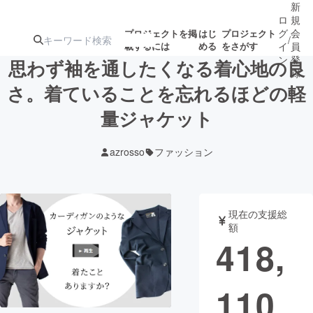
新
ロ
規
グ
会
プロジェクトを掲
はじ
プロジェクト
/
載するには
める
をさがす
イ
員
ン
登
思わず袖を通したくなる着心地の良
録
さ。着ていることを忘れるほどの軽
量ジャケット
人気のプロ
注目のリ
注目の新着プロ
募集終了が近いプ
もうすぐ公開
ジェクト
ターン
ジェクト
ロジェクト
されます
azrosso
ファッション
アート・写真
音楽
現在の支援総
テクノロジー・ガジェット
ゲーム・サ
額
418,
映像・映画
書籍・雑誌
110
ビジネス・起業
チャレンジ