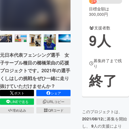
24%
目標金額は
まちづくり・地域活性化
300,000円
支援者数
CAMPFIRE for Social Good
CAMPFIRE Creation
9
人
CAMPFIREふるさと納税
machi-ya
コミュニティ
元日本代表フェンシング選手 女
募集終了まで残
子サーブル種目の櫛橋茉由の応援
り
プロジェクトです。2021年の選手
終了
くしはしの挑戦をぜひ一緒に走り
抜けていただけませんか？
ポスト
シェア
LINEで送る
URLコピー
埋め込み
QRコード
このプロジェクトは、
2021/08/12
に募集を開始
し、
9
人の支援により