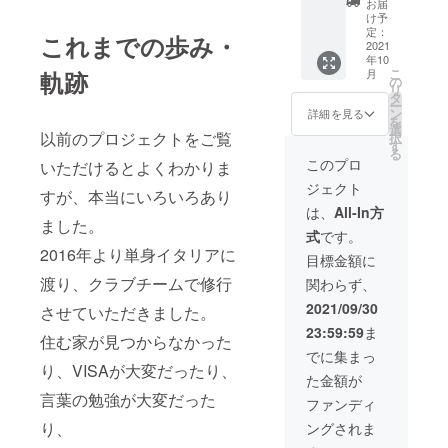
お届
方がAで
オリジ
け予
山の方
ナル
定：
これまでの歩み・
がBで
トート
2021
年10
す。）
バッグ
こ
軌跡
月
備考欄
とクシ
の
リ
にAもし
プロT
タ
ー
くはBと
シャツ
ン
詳細を見る
を
お書き
を差し
選
以前のプロジェクトをご覧
択
くださ
上げま
す
る
い。
す。
このプロ
いただけるとよくわかりま
トート
ジェクト
バッグ
すが、本当にいろいろあり
はデザ
は、
All-In方
インAも
ました。
式
です。
しくはB
2016年より単身イタリアに
からお
目標金額に
選びく
渡り、クラブチームで修行
関わらず、
ださ
い。
2021/09/30
させていただきました。
（青い
23:59:59
ま
方がAで
住む家が見つからなかった
山の方
でに集まっ
がBで
り、VISAが大変だったり、
た金額が
す。）
言葉の勉強が大変だった
備考欄
ファンディ
にAもし
り、
ングされま
くはB、
またT