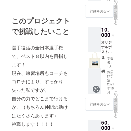
しくはB
の
リ
からお
タ
ー
選びく
ン
詳細を見る
を
ださ
選
択
このプロジェクト
い。
す
る
（青い
10,
で挑戦したいこと
方がAで
山の方
000
円
がBで
オリジ
す。）
選手復活の全日本選手権
ナルポ
備考欄
スト
にAもし
で、ベスト８以内を目指し
カード
くはBと
支援
（デザ
お書き
者：
ます！
インC
くださ
1人
池）と
い。
お届
現在、練習場所もコーチも
オリジ
け予
ナル
定：
コロナにより、すっかり
トート
2021
年10
バッグ
失った私ですが、
こ
月
を差し
の
リ
自分の力でどこまで行ける
上げま
タ
ー
す。
ン
詳細を見る
か、（もちろん仲間の助け
を
トート
選
択
バッグ
す
はたくさんあります）
る
はデザ
50,
インAも
挑戦します！！！！
しくはB
000
円
からお