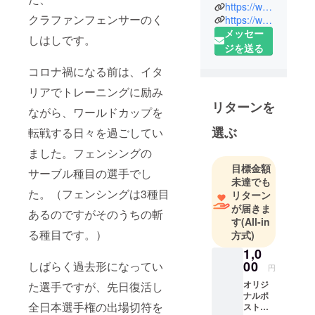
https://www.facebook.com/mayu.kushihashi
クラファンフェンサーのく
https://www.facebook.com/KushizziProject/
メッセー
しはしです。
ジを送る
コロナ禍になる前は、イタ
リアでトレーニングに励み
リターンを
ながら、ワールドカップを
選ぶ
転戦する日々を過ごしてい
ました。フェンシングの
目標金額
サーブル種目の選手でし
未達でも
た。（フェンシングは3種目
リターン
が届きま
あるのですがそのうちの斬
す
(All-in
る種目です。）
方式)
1,0
00
しばらく過去形になってい
円
オリジ
た選手ですが、先日復活し
ナルポ
全日本選手権の出場切符を
スト