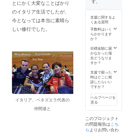
す。
とにかく大変なことばかり
シャツ
のサイ
のイタリア生活でしたが、
ズをS M
支援に関するよ
L XL か
今となっては本当に素晴ら
くある質問
らお選
しい修行でした。
びいた
手数料はいく
だき、
らかかります
お書き
か？
くださ
い。
目標金額に届
かなかった場
合どうなりま
すか？
支援で困った
時はどこに相
談したらいい
ですか？
ヘルプページを
イタリア、ベネズエラ代表の
見る
仲間達と
このプロジェクト
の問題報告は
こち
ら
よりお問い合わ