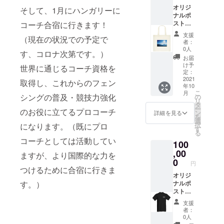
オリジ
選びく
そして、1月にハンガリーに
ナルポ
ださ
スト
コーチ合宿に行きます！
い。
カード
（青い
支援
（現在の状況での予定で
（デザ
方がAで
者：
インC
山の方
0人
す、コロナ次第です。）
池）と
がBで
お届
オリジ
す。）
け予
世界に通じるコーチ資格を
ナル
備考欄
定：
トート
2021
にAもし
取得し、これからのフェン
年10
バッグ
くはBと
こ
月
とお礼
シングの普及・競技力強化
お書き
の
リ
のメッ
くださ
タ
ー
のお役に立てるプロコーチ
セージ
い。
ン
詳細を見る
を
動画を
選
択
になります。（既にプロ
差し上
す
る
げま
コーチとしては活動してい
100
す。
トート
,00
ますが、より国際的な力を
バッグ
0
円
はデザ
つけるために合宿に行きま
インAも
オリジ
す。）
しくはB
ナルポ
からお
スト
選びく
カード
支援
ださ
（デザ
者：
い。
インC
0人
（青い
池）と