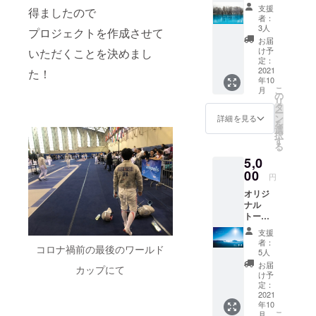
カード
支援
得ましたので
（デザ
者：
インC）
3人
プロジェクトを作成させて
とお礼
お届
のお手
け予
いただくことを決めまし
紙をお
定：
送りし
2021
た！
年10
ます。
こ
月
の
リ
タ
ー
ン
詳細を見る
を
選
択
す
る
5,0
00
円
オリジ
ナル
トート
バッグ
支援
を差し
者：
コロナ禍前の最後のワールド
上げま
5人
す。
お届
カップにて
トート
け予
バッグ
定：
はデザ
2021
年10
インAも
こ
月