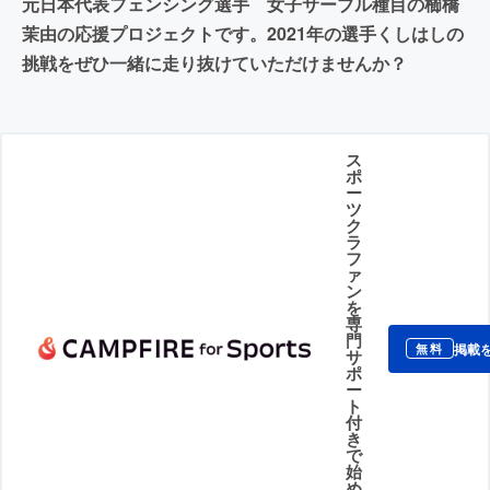
元日本代表フェンシング選手 女子サーブル種目の櫛橋
茉由の応援プロジェクトです。2021年の選手くしはしの
挑戦をぜひ一緒に走り抜けていただけませんか？
ス
ポ
ー
ツ
ク
ラ
フ
ァ
ン
を
専
門
掲載
無料
サ
ポ
ー
ト
付
き
で
始
め