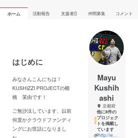
活動報告
支援者
仲間募集
コメント
ホーム
9
はじめに
Mayu
みなさんこんにちは！
Kushih
KUSHIZZI PROJECTの櫛
ashi
橋 茉由です！
京都府
ご無沙汰しています、以前
他に8件の
プロジェク
何度かクラウドファンディ
トを掲載し
ングにお世話になりまし
ています
http://www.kushizziproject.work
た、