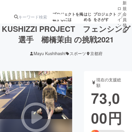
新
ロ
規
グ
会
プロジェクトを掲
はじ
プロジェクト
/
載するには
める
をさがす
イ
員
ン
登
KUSHIZZI PROJECT フェンシング
録
選手 櫛橋茉由 の挑戦2021
人気のプロ
注目のリ
注目の新着プロ
募集終了が近いプ
もうすぐ公開
Mayu Kushihashi
スポーツ
京都府
ジェクト
ターン
ジェクト
ロジェクト
されます
アート・写真
音楽
現在の支援総
額
73,0
テクノロジー・ガジェット
ゲーム・サ
00
円
映像・映画
書籍・雑誌
ビジネス・起業
チャレンジ