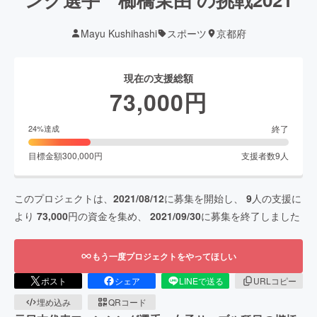
Mayu Kushihashi
スポーツ
京都府
現在の支援総額
73,000
円
終了
24
%達成
目標金額
300,000
円
支援者数
9
人
このプロジェクトは、
2021/08/12
に募集を開始し、
9
人の支援に
より
73,000
円の資金を集め、
2021/09/30
に募集を終了しました
もう一度プロジェクトをやってほしい
ポスト
シェア
LINEで送る
URLコピー
埋め込み
QRコード