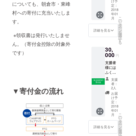
け予
についても、朝倉市・東峰
お礼の
定：
メッ
2018
村への寄付に充当いたしま
年01
セージ
こ
月
をお送
の
す。
リ
りしま
タ
ー
す。
ン
詳細を見る
を
※領収書は発行いたしませ
選
択
す
る
ん。（寄付金控除の対象外
30,
です）
000
円
支援者
様には
ふくお
かフィ
支援
ナン
者：
シャル
2人
▼寄付金の流れ
グルー
お届
プより
け予
お礼の
定：
メッ
2018
年01
セージ
こ
月
をお送
の
リ
りしま
タ
ー
す。
ン
詳細を見る
を
選
択