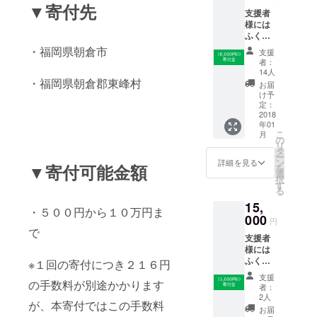
▼寄付先
支援者
様には
ふくお
かフィ
・福岡県朝倉市
支援
ナン
者：
シャル
14人
グルー
・福岡県朝倉郡東峰村
お届
プより
け予
お礼の
定：
メッ
2018
年01
セージ
こ
月
をお送
の
リ
りしま
タ
ー
す。
ン
詳細を見る
▼寄付可能金額
を
選
択
す
る
15,
・５００円から１０万円ま
000
円
で
支援者
様には
ふくお
※１回の寄付につき２１６円
かフィ
支援
ナン
の手数料が別途かかります
者：
シャル
2人
が、本寄付ではこの手数料
グルー
お届
プより