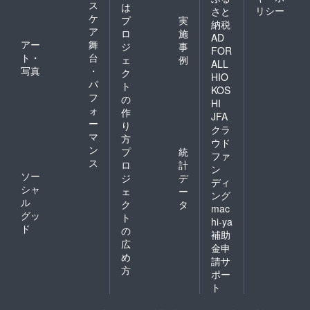
ス
は
リシー
さと
ケ
プ
実
納税
ア
ロ
施
AD
アー
舞
ジ
事
FOR
ト・
台
ェ
例
ALL
写真
・
ク
HIO
パ
ト
KOS
フ
の
HI
ォ
作
JFA
ー
り
クラ
マ
方
ウド
ン
プ
統
ファ
ス
ロ
計
ン
ソー
ジ
デ
ディ
シャ
ェ
ー
ング
ル
ク
タ
mac
グッ
ト
hi-ya
ド
の
補助
広
金申
め
請サ
方
ポー
ト