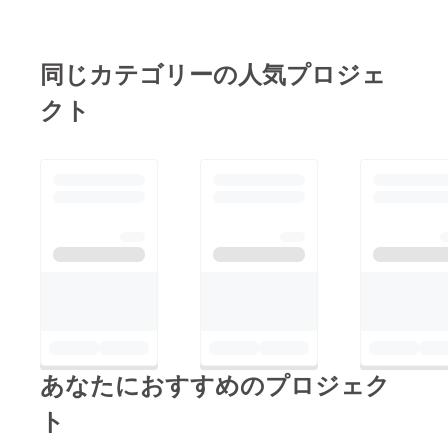
州北部豪雨復興支援募
おります。 皆様の温
金」にご協力いただき
かいご支援に対し、朝
ました。 皆さまから
倉市長様および東峰村
同じカテゴリーの人気プロジェ
お預かりした募金は、
長様から感謝のお言葉
クト
本プロジェクト（農業
とお礼状をいただきま
復興支援)に寄付をさ
したので、是非ご覧い
せていただきましたの
ただければと存じま
で、ご報告いたしま
す。 朝倉市・東峰村
す。引き続き、皆さま
におきましては、土砂
からのご支援をお待ち
の撤去等少しずつでは
しています。
ありますが、復旧・復
興に向けた取組みが行
地方創生ジ
われています。しかし
祭り実行委員会（パト
ながら、完全な復旧・
ロン名：
復興までには相応の時
あなたにおすすめのプロジェク
chihousouseiji)
間を要するものと思わ
ト
れます。 ふくおか
株式会社ふ
フィナンシャルグルー