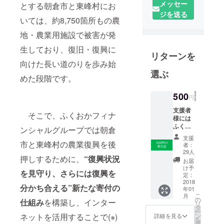
メッセー
とする朝倉市と東峰村にお
展開型地域
ジを送る
グループ
いては、約8,750箇所もの農
で、
地・農業用施設で被害が発
福岡銀行・
生しており、復旧・復興に
熊本銀行・
リターンを
十八親和銀
向けた長い道のりを歩み始
選ぶ
行・福岡中
めた段階です。
央銀行を傘
500
下にもつ。
円
支援者
そこで、ふくおかフィナ
様には
ふくお
ンシャルグループでは朝倉
かフィ
支援
ナン
市と東峰村の農業復興を後
者：
シャル
29人
押しするために、
“復興状況
グルー
お届
プより
け予
を見守り、さらには復興を
お礼の
定：
メッ
2018
分かち合える”新たな寄付の
年01
セージ
こ
月
をお送
の
仕組み
を構築し、インター
リ
りしま
タ
ー
す。
ン
ネットを活用することで(※)
詳細を見る
を
選