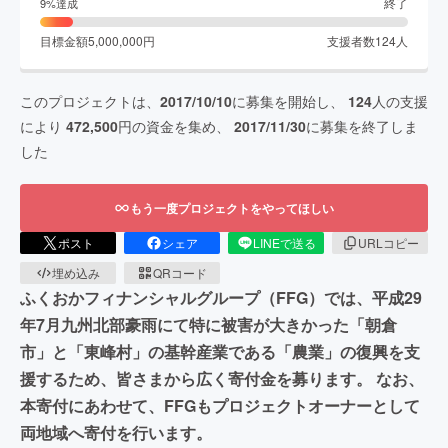
終了
9
%達成
目標金額
5,000,000
円
支援者数
124
人
このプロジェクトは、
2017/10/10
に募集を開始し、
124
人の支援
により
472,500
円の資金を集め、
2017/11/30
に募集を終了しま
した
もう一度プロジェクトをやってほしい
ポスト
シェア
LINEで送る
URLコピー
埋め込み
QRコード
ふくおかフィナンシャルグループ（FFG）では、平成29
年7月九州北部豪雨にて特に被害が大きかった「朝倉
市」と「東峰村」の基幹産業である「農業」の復興を支
援するため、皆さまから広く寄付金を募ります。 なお、
本寄付にあわせて、FFGもプロジェクトオーナーとして
両地域へ寄付を行います。