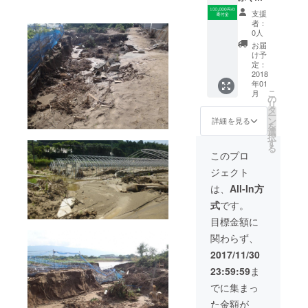
かフィ
支援
ナン
者：
シャル
0人
グルー
お届
プより
け予
お礼の
定：
メッ
2018
年01
セージ
こ
月
をお送
の
リ
りしま
タ
ー
す。
ン
詳細を見る
を
選
択
す
る
このプロ
ジェクト
は、
All-In方
式
です。
目標金額に
関わらず、
2017/11/30
23:59:59
ま
でに集まっ
た金額が