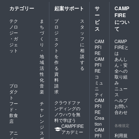
ら
カテゴリー
起案サポート
サ
CAMP
https://www.fukuoka-
ー
FIRE
テク
ま
プ
ス
ビ
につい
fg.com/csr/support201
ノロ
ち
ロ
タ
ス
て
7/index.htm （TOP
ジー
づ
ジ
ッ
ページ＞CSR＞復興支
・ガ
く
ェ
フ
CAM
CAMP
ジェ
り
ク
に
援＞「平成29年7月九
PFI
FIREと
ット
・
ト
相
RE
は
州北部豪雨 農業復興
地
を
談
CAM
あんし
支援」)
域
作
す
PFI
ん・安
活
る
る
RE
全への
性
資
コ
取り組
化
料
ミュ
み
プロ
音
請
ニ
ニュー
ダク
楽
求
ティ
ス
ト
CAM
ヘルプ
クラウドファ
フー
チ
PFI
お問い
ンディングの
ド・
ャ
RE
合わせ
ノウハウを無
飲食
レ
Crea
料で学ぼう
店
ン
tion
各種規定
CAMPFIRE
ジ
CAM
アカデミー
アニ
ス
利用規
PFI
メ・
ポ