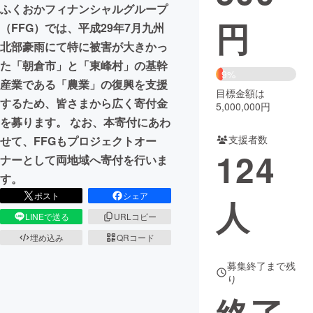
ふくおかフィナンシャルグループ
円
まちづくり・地域活性化
（FFG）では、平成29年7月九州
北部豪雨にて特に被害が大きかっ
た「朝倉市」と「東峰村」の基幹
CAMPFIRE for Social Good
CAMPFIRE Creation
9%
産業である「農業」の復興を支援
CAMPFIREふるさと納税
machi-ya
コミュニティ
目標金額は
するため、皆さまから広く寄付金
5,000,000円
を募ります。 なお、本寄付にあわ
支援者数
せて、FFGもプロジェクトオー
124
ナーとして両地域へ寄付を行いま
す。
ポスト
シェア
人
LINEで送る
URLコピー
埋め込み
QRコード
募集終了まで残
り