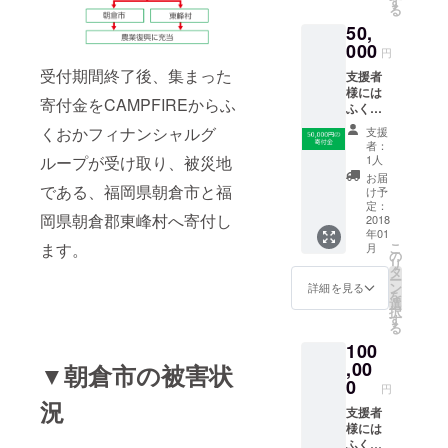
す
る
50,
000
円
受付期間終了後、集まった
支援者
様には
寄付金をCAMPFIREからふ
ふくお
かフィ
くおかフィナンシャルグ
支援
ナン
者：
シャル
1人
ループが受け取り、被災地
グルー
お届
プより
である、福岡県朝倉市と福
け予
お礼の
定：
岡県朝倉郡東峰村へ寄付し
メッ
2018
年01
セージ
こ
ます。
月
をお送
の
リ
りしま
タ
ー
す。
ン
詳細を見る
を
選
択
す
る
100
,00
▼朝倉市の被害状
0
円
況
支援者
様には
ふくお