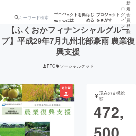
新
ロ
規
グ
会
プロジェクトを掲
はじ
プロジェクト
/
載するには
める
をさがす
イ
員
ン
登
【ふくおかフィナンシャルグルー
録
プ】平成29年7月九州北部豪雨 農業復
興支援
人気のプロ
注目のリ
注目の新着プロ
募集終了が近いプ
もうすぐ公開
ジェクト
ターン
ジェクト
ロジェクト
されます
FFG
ソーシャルグッド
アート・写真
音楽
現在の支援総
テクノロジー・ガジェット
ゲーム・サ
額
472,
映像・映画
書籍・雑誌
500
ビジネス・起業
チャレンジ