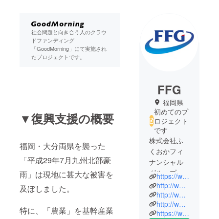
社会問題と向き合う人のクラウ
ドファンディング
「GoodMorning」にて実施され
たプロジェクトです。
FFG
福岡県
初めてのプ
▼復興支援の概要
ロジェクト
です
株式会社ふ
福岡・大分両県を襲った
くおかフィ
「平成29年7月九州北部豪
ナンシャル
グループ
雨」は現地に甚大な被害を
https://www.fukuoka-fg.com/
（通称：
http://www.fukuokabank.co.jp/
及ぼしました。
FFG）。
http://www.kumamotobank.co.jp/
http://www.18shinwabank.co.jp/
九州を基盤
特に、「農業」を基幹産業
https://www.fukuokachuo-bank.co.jp/
とした広域