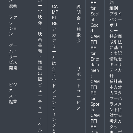
約
RE
漫画
ー
CA
説
細則
for
ツ
MP
明
プライ
Soci
ファ
映
FI
会
バシー
al
ッ
像
RE
・
ポリ
Goo
ショ
・
ア
相
シー
d
ン
映
カ
談
特定商
CAM
画
デ
会
取引法
PFI
ゲー
書
ミ
に基づ
RE
ム・
籍
ー
く表記
for
サー
・
と
情報セ
Ente
ビス
雑
は
キュリ
rtain
開発
誌
ク
サ
ティ方
men
出
ラ
ポ
針
t
版
ウ
ー
反社基
CAM
ビジ
ビ
ド
ト
本方針
PFI
ネ
ュ
フ
サ
カスタ
RE
ス・
ー
ァ
ー
マーハ
for
起業
テ
ン
ビ
ラスメ
Spor
ィ
デ
ス
ントに
ts
ー
ィ
対する
CAM
・
ン
考え方
PFI
ヘ
グ
クッ
RE
ル
と
キーポ
ふる