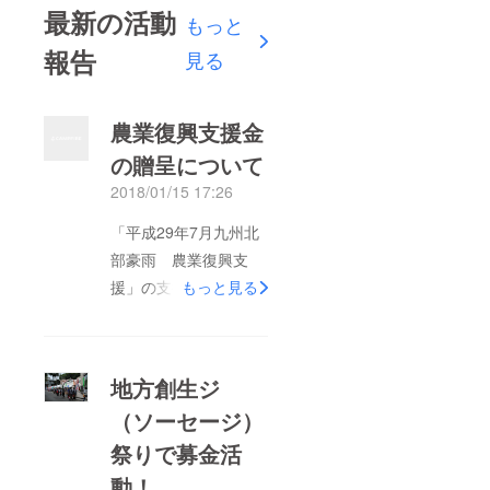
最新の活動
もっと
報告
見る
農業復興支援金
の贈呈について
2018/01/15 17:26
「平成29年7月九州北
部豪雨 農業復興支
援」の支援者の皆様へ
もっと見る
平成29年10月から平
成29年11月にかけて
募集いたしました「平
地方創生ジ
成29年7月九州北部豪
（ソーセージ）
雨農業復興支援」に対
祭りで募金活
し、温かいご支援を賜
り誠にありがとうござ
動！