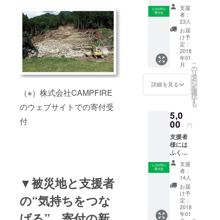
かフィ
支援
ナン
者：
シャル
23人
グルー
お届
プより
け予
お礼の
定：
メッ
2018
年01
セージ
こ
月
をお送
の
リ
りしま
タ
ー
す。
ン
詳細を見る
を
（※）株式会社CAMPFIRE
選
択
す
る
のウェブサイトでの寄付受
5,0
付
00
円
支援者
様には
ふくお
かフィ
支援
ナン
者：
シャル
14人
▼被災地と支援者
グルー
お届
プより
け予
の“気持ちをつな
お礼の
定：
メッ
2018
年01
げる”…寄付の新
セージ