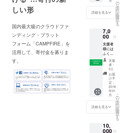
こ
月
をお送
の
リ
りしま
しい形
タ
ー
す。
ン
詳細を見る
を
選
択
す
る
国内最大級のクラウドファ
7,0
ンディング・プラット
00
円
フォーム「CAMPFIRE」を
支援者
様には
活用して、寄付金を募りま
ふくお
かフィ
す。
支援
ナン
者：
シャル
0人
グルー
お届
プより
け予
お礼の
定：
メッ
2018
年01
セージ
こ
月
をお送
の
リ
りしま
タ
ー
す。
ン
詳細を見る
を
選
択
す
る
10,
000
円