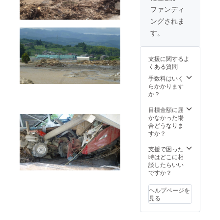
ファンディ
ングされま
す。
支援に関するよ
くある質問
手数料はいく
らかかります
か？
目標金額に届
かなかった場
合どうなりま
すか？
支援で困った
時はどこに相
談したらいい
ですか？
ヘルプページを
見る