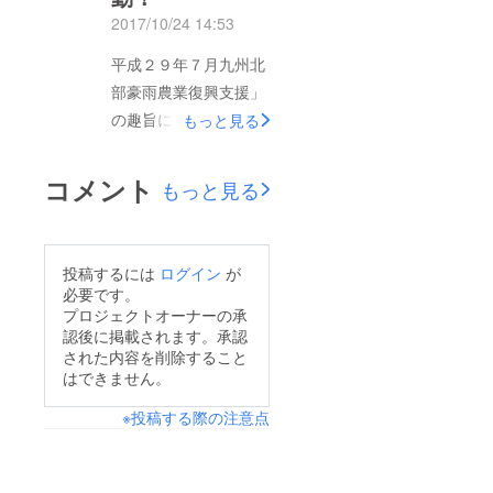
いました。 皆さまか
2017/10/24 14:53
らお預かりいたしまし
平成２９年７月九州北
た支援金につきまして
部豪雨農業復興支援」
は、平成29年12月20
の趣旨にご賛同いただ
もっと見る
日（水）に朝倉市およ
き、これまでご支援を
び東峰村を訪問し、農
いただいた皆さま、誠
業復興支援金としてお
コメント
もっと見る
にありがとうございま
届けいたしましたので
す。 ＜活動状況のご
ご報告させていただき
報告です＞ １０月２
ます（支援金は平成29
投稿するには
ログイン
が
１日（土）・１０月２
年12月19日（水）に
必要です。
２日（日）に長崎県佐
プロジェクトオーナーの承
支援金口座に振込いた
認後に掲載されます。承認
世保市で開催された
しました）。 また、
された内容を削除すること
「地方創生ジ祭り」に
ふくおかフィナンシャ
はできません。
おいて、募金活動を行
ルグループにおきまし
※投稿する際の注意点
いました。開催期間中
ても、皆さまの支援金
には、多くの皆さまに
と併せて、別途、復興
ご来場いただき、「九
支援金を贈呈いたして