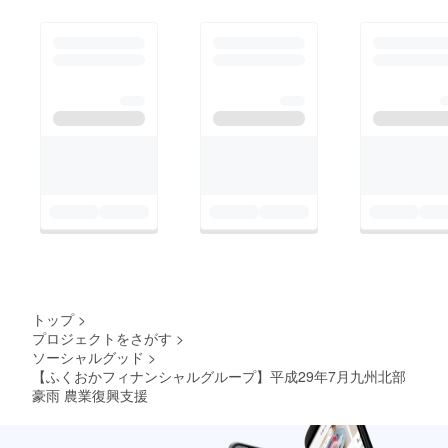
くおかフィナンシャル
プは、今後も朝倉市・
グループ
東峰村を全力でサポー
トしていくとともに、
復興が進んでいく様子
を支援者の皆様にお伝
えできるよう、当社
ホームページで定期的
にご報告して参ります
ので、今後とも、朝倉
市・東峰村の復興を見
守っていただきますよ
うお願いいたします。
また、復興が進み、農
トップ
>
プロジェクトをさがす
>
産物の収穫ができるよ
ソーシャルグッド
>
うになった暁には、謝
【ふくおかフィナンシャルグループ】平成29年7月九州北部
恩会の開催を予定して
豪雨 農業復興支援
おります。その折に
は、皆様にご案内させ