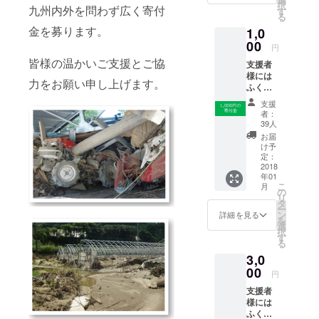
択
九州内外を問わず広く寄付
す
る
金を募ります。
1,0
00
円
皆様の温かいご支援とご協
支援者
様には
力をお願い申し上げます。
ふくお
かフィ
支援
ナン
者：
シャル
39人
グルー
お届
プより
け予
お礼の
定：
メッ
2018
年01
セージ
こ
月
をお送
の
リ
りしま
タ
ー
す。
ン
詳細を見る
を
選
択
す
る
3,0
00
円
支援者
様には
ふくお