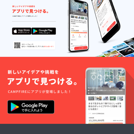
ていただきますので、
ご都合が許されます限
り、ご来場いただけま
すと幸いです。 極寒
の候ではございます
が、皆様のご健康とご
多幸を心よりお祈り申
し上げ、お礼の言葉と
させていただきます。
株
式会社ふくおかフィナ
ンシャルグループ ■ふ
くおかフィナンシャル
グループホームページ
「平成29年7月九州北
部豪雨 農業復興支
援」専用ページはこち