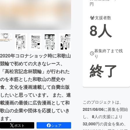
円
まちづくり・地域活性化
支援者数
8
人
CAMPFIRE for Social Good
CAMPFIRE Creation
CAMPFIREふるさと納税
machi-ya
コミュニティ
募集終了まで残
2020年コロナショック時に和歌山
り
競輪で初めての大きなレース、
終了
「高松宮記念杯競輪」が行われた
のを本筋とした和歌山の歴史や
食、文化を漫画連載して自費出版
したいと思っています。 また、連
このプロジェクトは、
載漫画の最後に広告漫画として和
2021/08/06
に募集を開始
歌山の企業や団体を応援していき
し、
8
人の支援により
ます。
32,000
円の資金を集め、
ポスト
シェア