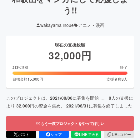
う!!
wakayama inoue
アニメ・漫画
現在の支援総額
32,000
円
終了
213
%達成
目標金額
15,000
円
支援者数
8
人
このプロジェクトは、
2021/08/06
に募集を開始し、
8
人の支援に
より
32,000
円の資金を集め、
2021/08/31
に募集を終了しました
もう一度プロジェクトをやってほしい
ポスト
シェア
LINEで送る
URLコピー