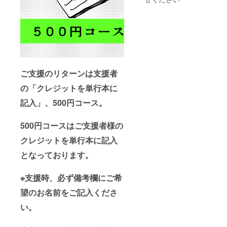
保証は
りま
出来か
す、出
ねます
版社の
のでご
販売許
了承く
可は必
ださ
要あり
い。
ませ
ん。 送
料込み
ご支援のリターンは支援者
の価格
となっ
の「クレジットを単行本に
ており
ます。
記入」、500円コース。
配送時
に出来
500円コースはご支援者様の
たキズ
などの
クレジットを単行本に記入
保証は
出来か
となっております。
ねます
のでご
了承く
※支援時、必ず備考欄にご希
ださ
い。
望のお名前をご記入くださ
い。