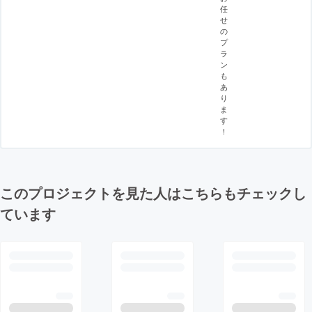
任
せ
の
プ
ラ
ン
も
あ
り
ま
す
！
このプロジェクトを見た人はこちらもチェックし
ています