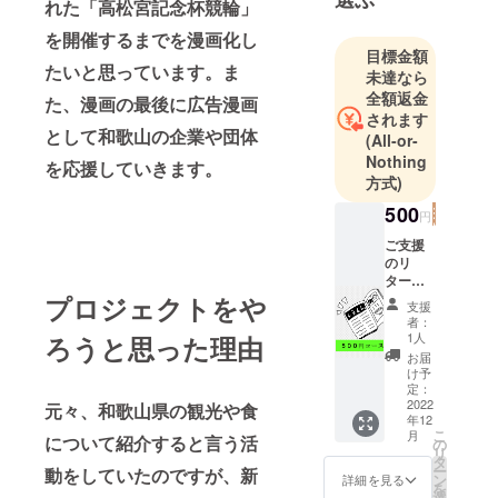
れた「高松宮記念杯競輪」
後ちょっと
を開催するまでを漫画化し
だけ競輪に
目標金額
たいと思っています。ま
詳しいで
未達なら
全額返金
た、漫画の最後に広告漫画
されます
として和歌山の企業や団体
(All-or-
Nothing
を応援していきます。
方式)
500
円
ご支援
のリ
ターン
は支援
プロジェクトをや
支援
者の
者：
「クレ
1人
ろうと思った理由
ジット
お届
を単行
け予
本に記
定：
入」、
2022
元々、和歌山県の観光や食
年12
500円
こ
月
について紹介すると言う活
コー
の
リ
ス。
タ
ー
動をしていたのですが、新
500円
ン
詳細を見る
を
コース
選