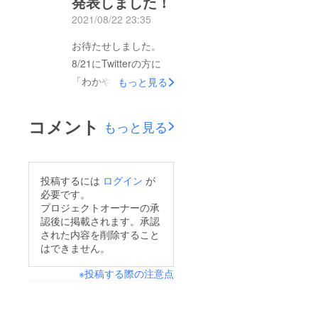
発表しました！
2021/08/22 23:35
お待たせしました。
8/21にTwitterの方に
「わかやまけいり
もっと見る
ん！」の第ニ話を発表
しました。二話目の話
コメント
もっと見る
は、和歌山競輪の方々
が岸和田競輪に視察を
しに行くとなっており
投稿するには
ログイン
が
ます。よろしければご
必要です。
覧くださ
プロジェクトオーナーの承
認後に掲載されます。承認
い。 https://twitter.com
された内容を削除すること
/yieY0xAMkICXa0k/sta
はできません。
tus/142909482825240
※投稿する際の注意点
1672