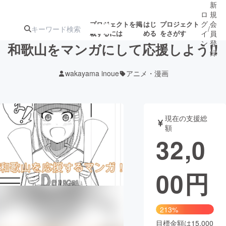
新
ロ
規
グ
会
プロジェクトを掲
はじ
プロジェクト
/
載するには
める
をさがす
イ
員
ン
登
和歌山をマンガにして応援しよう!!
録
wakayama inoue
アニメ・漫画
人気のプロ
注目のリ
注目の新着プロ
募集終了が近いプ
もうすぐ公開
ジェクト
ターン
ジェクト
ロジェクト
されます
現在の支援総
額
アート・写真
音楽
32,0
テクノロジー・ガジェット
ゲーム・サ
00
円
映像・映画
書籍・雑誌
213%
ビジネス・起業
チャレンジ
目標金額は15,000