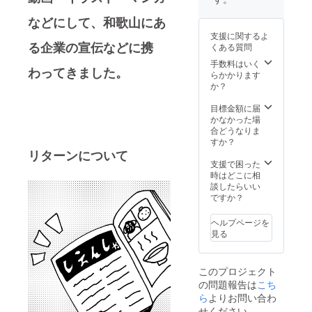
囲内で
合は常
ださ
の名義
識の範
い。
などにして、和歌山にあ
でお願
囲内で
支援に関するよ
いいた
の名義
る企業の宣伝などに携
くある質問
しま
でお願
す。 こ
いいた
手数料はいく
わってきました。
の書籍
しま
らかかります
は井上
す。」
か？
智博の
※支援
自費出
時、必
目標金額に届
版にな
ず写真
かなかった場
りま
や簡単
合どうなりま
す、出
な似顔
すか？
版社の
絵や漫
リターンについて
販売許
画内で
支援で困った
可は必
のニッ
時はどこに相
要あり
クネー
談したらいい
ませ
ムなど
ですか？
ん。 送
をメー
料込み
ルでお
ヘルプページを
の価格
送りく
見る
となっ
ださ
ており
い。 こ
ます。
の書籍
このプロジェクト
配送時
は井上
の問題報告は
こち
に出来
智博の
たキズ
自費出
ら
よりお問い合わ
などの
版にな
せください