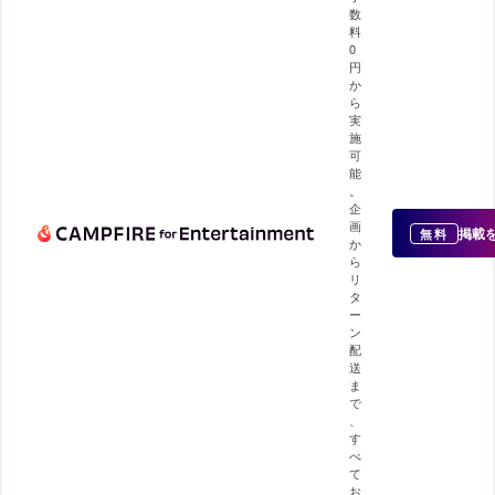
数
料
0
円
か
ら
実
施
可
能
。
企
画
掲載
無料
か
ら
リ
タ
ー
ン
配
送
ま
で
、
す
べ
て
お