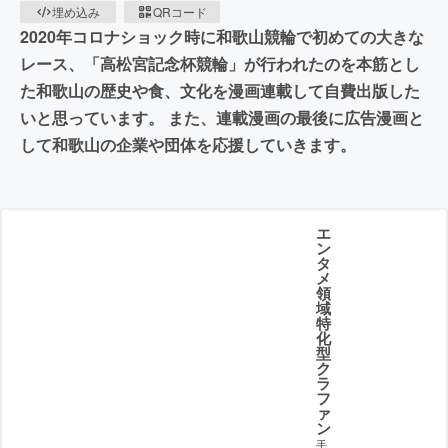
埋め込み
QRコード
2020年コロナショック時に和歌山競輪で初めての大きな
レース、「高松宮記念杯競輪」が行われたのを本筋とし
た和歌山の歴史や食、文化を漫画連載して自費出版した
いと思っています。 また、連載漫画の最後に広告漫画と
して和歌山の企業や団体を応援していきます。
エ
ン
タ
メ
領
域
特
化
型
ク
ラ
フ
ァ
ン
手