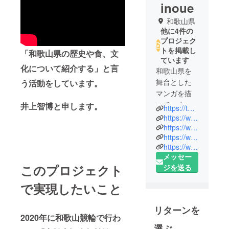
inoue
和歌山県
他に4件の
プロジェク
トを掲載し
「和歌山県の歴史や食、文
ています
化について紹介する」と言
和歌山県を
舞台とした
う活動をしています。
マンガを描
いていま
井上智博と申します。
https://twitter.com/yieY0xAMkICXa0k
す。
https://www.youtube.com/channel/UCcdlPzUrpbz4N1a4zuPoiCw
動画で和歌
https://www.nicovideo.jp/watch/sm45121112
https://www.nicovideo.jp/watch/sm45121112
山の美味し
https://www.mangaz.com/title/index?category=&query=%E4%BA%95%E4%B8%8A%E6%99%BA%E5%8D%9A&sort=&search=input
いご飯屋さ
メッセー
んを紹介し
このプロジェクト
ジを送る
たりしてる
ので、良
で実現したいこと
かったら応
援よろしく
リターンを
2020年に和歌山競輪で行わ
お願いしま
選ぶ
す。