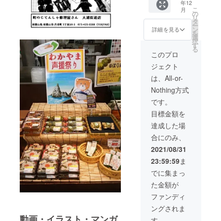
年12
ト付き
者様の
す。 こ
こ
月
クレ
クレ
の書籍
の
リ
ジット
ジット
は井上
タ
ー
と単行
を入れ
智博の
ン
詳細を見る
を
本とお
た単行
自費出
選
択
礼の手
本」と
版にな
す
る
紙、1冊
「お礼
りま
このプロ
をお送
の手
す、出
ジェクト
りしま
紙」、1
版社の
す。 ※
冊をお
販売許
は、All-or-
支援
送りし
可は必
Nothing方式
時、必
ます。
要あり
ず備考
※支援
ませ
です。
欄にご
時、必
ん。 送
目標金額を
希望の
ず備考
料込み
お名前
欄にご
の価格
達成した場
をご記
希望の
となっ
合にのみ、
入くだ
お名前
ており
さい。
をご記
ます。
2021/08/31
また、
入くだ
配送時
23:59:59
ま
ニック
さい。
に出来
ネーム
また、
たキズ
でに集まっ
をクレ
ニック
などの
た金額が
ジット
ネーム
保証は
掲載さ
をクレ
出来か
ファンディ
れる場
ジット
ねます
ングされま
合は常
掲載さ
のでご
識の範
れる場
動画・イラスト・マンガ
了承く
す。