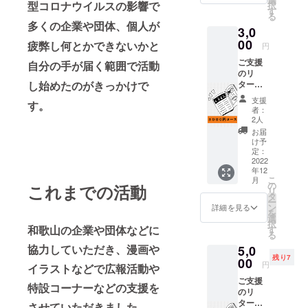
型コロナウイルスの影響で
択
はご支
す
る
援者様
多くの企業や団体、個人が
3,0
のクレ
ジット
00
疲弊し何とかできないかと
円
を単行
ご支援
本に記
自分の手が届く範囲で活動
のリ
入と
し始めたのがきっかけで
ターン
なって
は支援
おりま
支援
す。
者の
す。 ※
者：
「クレ
支援
2人
ジット
時、必
お届
を入れ
ず備考
け予
た単行
欄にご
定：
本」と
2022
希望の
年12
「お礼
お名前
こ
月
の手
をご記
の
これまでの活動
リ
紙」、
入くだ
タ
ー
3000円
さい。
ン
詳細を見る
を
コー
また、
選
択
ス。
和歌山の企業や団体などに
ニック
す
る
3000円
ネーム
協力していただき、漫画や
5,0
コース
をクレ
残り7
はご支
00
ジット
円
イラストなどで広報活動や
援者様
掲載さ
ご支援
のクレ
れる場
特設コーナーなどの支援を
のリ
ジット
合は常
ターン
を入れ
させていただきました。
識の範