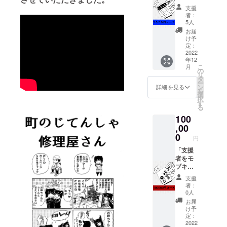
は「漫
た単行
囲内で
支援
画の
本、1冊
の名義
者：
キャラ
をお送
でお願
5人
クター
りしま
いいた
お届
が支援
す。 ※
しま
け予
者にお
支援
定：
す。 こ
礼コメ
2022
時、必
の書籍
年12
ント付
ず備考
は井上
こ
月
きクレ
欄にご
の
智博の
リ
ジッ
希望の
タ
自費出
ー
ト」と
お名前
ン
版にな
詳細を見る
を
「単行
をご記
選
りま
択
本」と
入くだ
す
す、出
る
「お礼
さい。
版社の
100
の手
また、
販売許
紙」、
,00
ニック
可は必
5000円
ネーム
0
要あり
円
コー
をクレ
ませ
ス。
「支援
ジット
ん。
5000円
者をモ
掲載さ
コース
ブキャ
れる場
は漫画
ストと
合は常
支援
のキャ
して漫
識の範
者：
ラク
画のど
囲内で
0人
ターが
れか1話
の名義
お届
支援者
に登
でお願
け予
にお礼
場」と
いいた
定：
コメン
「支援
2022
しま