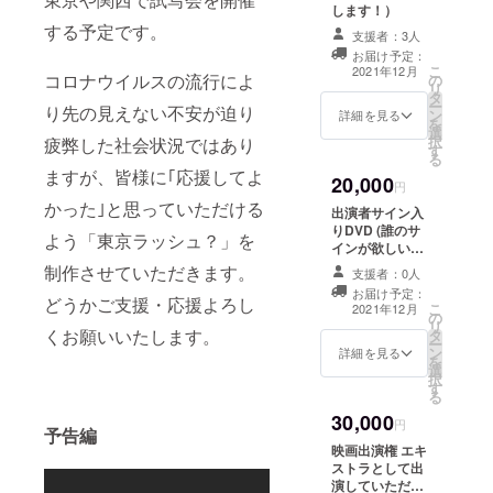
します！）
ます。
サイズ
する予定です。
支援者：3人
は基本
お届け予定：
A4とな
こ
2021年12月
コロナウイルスの流行によ
の
りま
リ
タ
す。
ー
り先の見えない不安が迫り
ン
（大き
詳細を見る
を
選
いサイ
択
疲弊した社会状況ではあり
す
ズのご
る
希望の
ますが、皆様に｢応援してよ
20,000
方は備
円
考欄に
かった｣と思っていただける
出演者サイン入
てお申
りDVD (誰のサ
よう「東京ラッシュ？」を
し付け
インが欲しいか
くださ
は備考欄に書い
制作させていただきます。
支援者：0人
い。）
てください。）
お届け予定：
どうかご支援・応援よろし
こ
2021年12月
の
リ
くお願いいたします。
タ
ー
ン
詳細を見る
を
選
択
す
る
30,000
円
予告編
映画出演権 エキ
ストラとして出
演していただけ