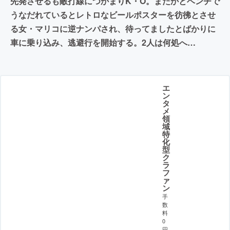
先発させるも敵打線につかまりK・O。またかとベンチで
うなだれているとレトロなビールポスターを彷彿とさせ
る女・マリコに逆ナンパされ、待ってましたとばかりに
車に乗り込み、逃避行を開始する。2人は何処へ…
エ
ン
タ
メ
領
域
特
化
型
ク
ラ
フ
ァ
ン
手
数
料
0
円