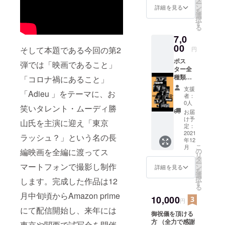
ー
さい。
ン
詳細を見る
を
選
択
す
る
7,0
00
そして本題である今回の第2
円
ポス
弾では「映画であること」
ター全
種類（5
「コロナ禍にあること」
種類程
支援
「Adieu 」をテーマに、お
度） 下
者：
記のよ
0人
笑いタレント・ムーディ勝
うなポ
お届
スター
け予
山氏を主演に迎え「東京
をお届
定：
けしま
2021
ラッシュ？」という名の長
年12
す。 ポ
こ
月
スター
編映画を全編に渡ってス
の
リ
は数10
タ
ー
マートフォンで撮影し制作
種類ご
ン
詳細を見る
を
ざいま
選
択
します。完成した作品は12
す。そ
す
る
の中か
月中旬頃からAmazon prime
らラン
10,000
円
ダムで
にて配信開始し、来年には
御祝儀を頂ける
選ばせ
方 （全力で感謝
て頂き
東京や関西で試写会を開催