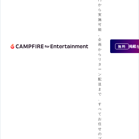
か
ら
実
施
可
能
。
企
画
掲載
無料
か
ら
リ
タ
ー
ン
配
送
ま
で
、
す
べ
て
お
任
せ
の
プ