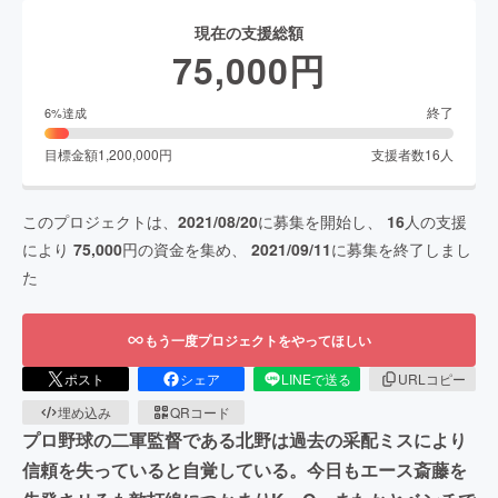
現在の支援総額
75,000
円
終了
6
%達成
目標金額
1,200,000
円
支援者数
16
人
このプロジェクトは、
2021/08/20
に募集を開始し、
16
人の支援
により
75,000
円の資金を集め、
2021/09/11
に募集を終了しまし
た
もう一度プロジェクトをやってほしい
ポスト
シェア
LINEで送る
URLコピー
埋め込み
QRコード
プロ野球の二軍監督である北野は過去の采配ミスにより
信頼を失っていると自覚している。今日もエース斎藤を