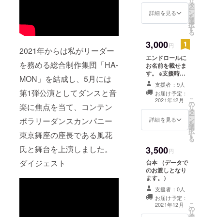
リ
タ
ー
ン
詳細を見る
を
選
択
す
る
3,000
円
2021年からは私がリーダー
エンドロールに
を務める総合制作集団「HA-
お名前を載せま
す。 ※支援時に
MON」を結成し、5月には
必ず備考欄にご
支援者：9人
希望のお名前を
第1弾公演としてダンスと音
お届け予定：
ご記入くださ
こ
2021年12月
の
い。記入がない
楽に焦点を当て、コンテン
リ
タ
場合は
ー
ン
ポラリーダンスカンパニー
CAMPFIREにて
詳細を見る
を
選
使用されている
択
東京舞座の座長である風花
す
ハンドルネーム
る
を使用させて頂
氏と舞台を上演しました。
3,500
きますのでご了
円
承ください。ま
ダイジェスト
台本 （データで
た、特定の人物
のお渡しとなり
を比喩するお名
ます。）
前や公序良俗に
反するお名前は
支援者：0人
掲載をお断りす
お届け予定：
こ
る事が御座いま
2021年12月
の
リ
す、ご注意くだ
タ