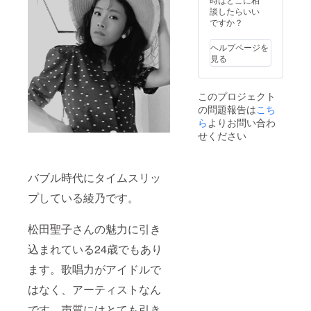
談したらいい
ですか？
ヘルプページを
見る
このプロジェクト
の問題報告は
こち
ら
よりお問い合わ
せください
バブル時代にタイムスリッ
プしている綾乃です。
松田聖子さんの魅力に引き
込まれている24歳でもあり
ます。歌唱力がアイドルで
はなく、アーティストなん
です。声質にはとても引き