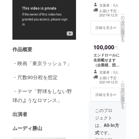
ます。 ９月６、
支援者：0人
７日に滋賀県内
お届け予定：
のグラウンドに
こ
2021年12月
の
て野球の撮影を
リ
タ
します。 拘束時
ー
ン
間は２〜３時間
詳細を見る
を
選
となります。 特
択
す
に演技などはな
る
く野球のシーン
100,000
での観客役で
円
作品概要
す。
エンドロールに
名前載せます
・映画「東京ラッシュ？」
（企業様、団体
様用）
支援者：0人
・尺数90分程を想定
お届け予定：
こ
2021年12月
の
リ
タ
・テーマ「野球をしない野
ー
ン
詳細を見る
を
球のようなロマンス」
選
択
す
る
このプロ
出演者
ジェクト
は、
All-In方
ムーディ勝山
式
です。