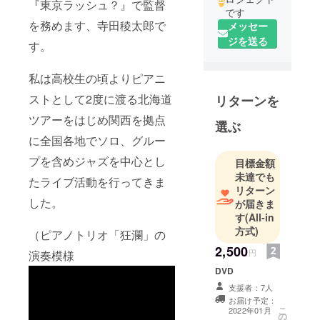
『東京ラッシュ？』で監督
です
を務めます、寺田稜太郎で
メッセー
ジを送る
す。
私は高校生の頃よりピアニ
ストとして2度に渡る北海道
リターンを
ツアーをはじめ関西を拠点
選ぶ
に全国各地でソロ、グルー
プを含めジャズを中心とし
目標金額
未達でも
たライブ活動を行ってきま
リターン
した。
が届きま
す
(All-in
方式)
（ピアノトリオ「狂瀾」の
2,500
円
演奏模様
DVD
支援者：7人
お届け予定：
こ
2022年01月
の