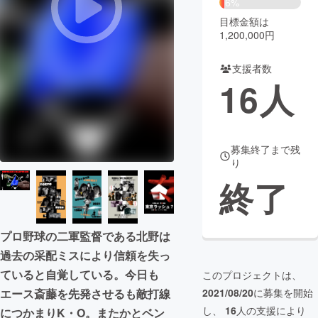
6%
目標金額は
まちづくり・地域活性化
1,200,000円
支援者数
CAMPFIRE for Social Good
CAMPFIRE Creation
16
人
CAMPFIREふるさと納税
machi-ya
コミュニティ
募集終了まで残
り
終了
プロ野球の二軍監督である北野は
過去の采配ミスにより信頼を失っ
ていると自覚している。今日も
このプロジェクトは、
エース斎藤を先発させるも敵打線
2021/08/20
に募集を開始
し、
16
人の支援により
につかまりK・O。またかとベン