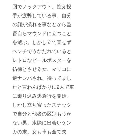
回でノックアウト。控え投
手が疲弊している事、自分
の顔が潰れる事などから監
督自らマウンドに立つこと
を選ぶ。しかし立て直せず
ベンチでうなだれていると
レトロなビールポスターを
彷彿とさせる女、マリコに
逆ナンパされ、待ってまし
たと言わんばかりに2人で車
に乗り込み逃避行を開始。
しかし立ち寄ったスナック
で自分と他者の区別もつか
ない男、水際に出会いケン
カの末、女も車も全て失