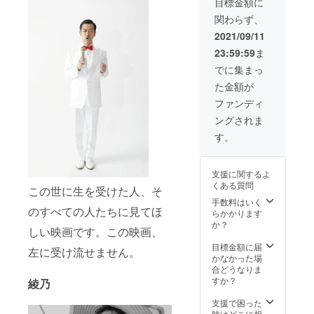
目標金額に
関わらず、
2021/09/11
23:59:59
ま
でに集まっ
た金額が
ファンディ
ングされま
す。
支援に関するよ
くある質問
この世に生を受けた人、そ
手数料はいく
のすべての人たちに見てほ
らかかります
か？
しい映画です。この映画、
目標金額に届
左に受け流せません。
かなかった場
合どうなりま
すか？
綾乃
支援で困った
時はどこに相