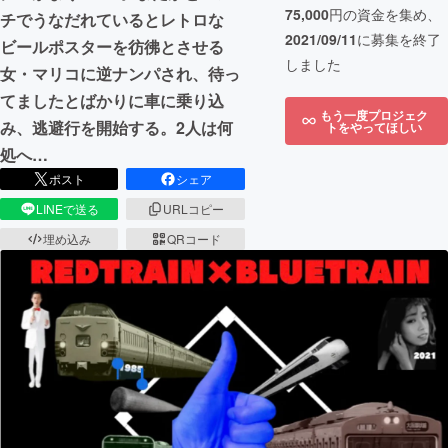
75,000
円の資金を集め、
チでうなだれているとレトロな
2021/09/11
に募集を終了
ビールポスターを彷彿とさせる
しました
女・マリコに逆ナンパされ、待っ
てましたとばかりに車に乗り込
もう一度プロジェク
み、逃避行を開始する。2人は何
トをやってほしい
処へ…
ポスト
シェア
LINEで送る
URLコピー
埋め込み
QRコード