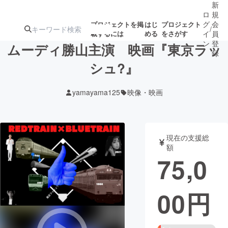
新
ロ
規
グ
会
プロジェクトを掲
はじ
プロジェクト
/
載するには
める
をさがす
イ
員
ン
登
ムーディ勝山主演 映画『東京ラッ
録
シュ?』
人気のプロ
注目のリ
注目の新着プロ
募集終了が近いプ
もうすぐ公開
yamayama125
映像・映画
ジェクト
ターン
ジェクト
ロジェクト
されます
アート・写真
音楽
現在の支援総
額
75,0
テクノロジー・ガジェット
ゲーム・サ
00
円
映像・映画
書籍・雑誌
ビジネス・起業
チャレンジ