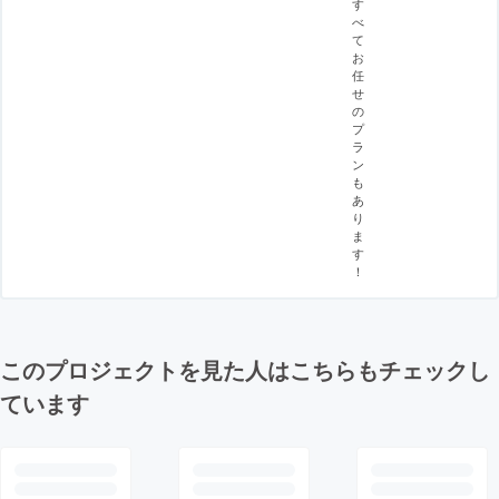
す
べ
て
お
任
せ
の
プ
ラ
ン
も
あ
り
ま
す
！
このプロジェクトを見た人はこちらもチェックし
ています