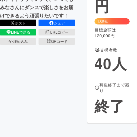
円
みなさんにダンスで楽しさをお届
まちづくり・地域活性化
けできるよう頑張りたいです！
136%
ポスト
シェア
目標金額は
CAMPFIRE for Social Good
CAMPFIRE Creation
LINEで送る
URLコピー
120,000円
CAMPFIREふるさと納税
machi-ya
コミュニティ
埋め込み
QRコード
支援者数
40
人
募集終了まで残
り
終了