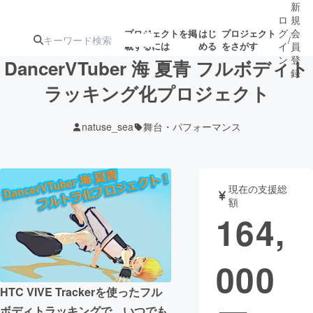
新
ロ
規
グ
会
プロジェクトを掲
はじ
プロジェクト
/
載するには
める
をさがす
イ
員
ン
登
DancerVTuber 海 夏青 フルボディト
録
ラッキング化プロジェクト
人気のプロ
注目のリ
注目の新着プロ
募集終了が近いプ
もうすぐ公開
natuse_sea
舞台・パフォーマンス
ジェクト
ターン
ジェクト
ロジェクト
されます
アート・写真
音楽
現在の支援総
額
164,
テクノロジー・ガジェット
ゲーム・サ
000
映像・映画
書籍・雑誌
HTC VIVE Trackerを使ったフル
ビジネス・起業
チャレンジ
ボディトラッキングで、いつでも