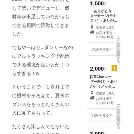
1,500
ショーケース 入
円
して勢いでデビューし、機
場チケット (概要
・ありがとう
欄にVRChat
メッセージ(テキ
材等が不足していながらも
ユーザーIDをご
スト) ・ありがと
記入ください。)
できる範囲で活動してきま
うメッセージ
支援者：3人
(ムービー) ・フ
お届け予定：
した。
ルトラデビュー
こ
2021年10月
の
ショーケース エ
リ
タ
ンディングにて
ー
でもやっぱり...ダンサーなの
ン
お名前記載 (備考
詳細を見る
を
選
欄に記載して欲
にフルトラッキングで配信
択
す
しいお名前をご
る
記入ください。)
できる環境がないとか！つ
2,000
・VRChat用 フ
円
らすぎる！w
ルトラデビュー
[VRChatユー
ショーケース 入
ザー向け] ・あり
場チケット (概要
ということで！１０月まで
がとうメッセー
欄にVRChat
ジ(テキスト) ・
ユーザーIDをご
支援者：8人
に機材をそろえて、夏青の
ありがとうメッ
記入ください。)
お届け予定：
セージ(ムー
こ
2021年11月
ダンスをもっとたくさんの
の
ビー) ・フルトラ
リ
タ
デビューショー
人に見てもらって、
ー
ン
ケース エンディ
詳細を見る
を
選
ングにてお名前
択
す
記載 (備考欄に記
たくさん楽しんでもらいた
る
載して欲しいお
3,000