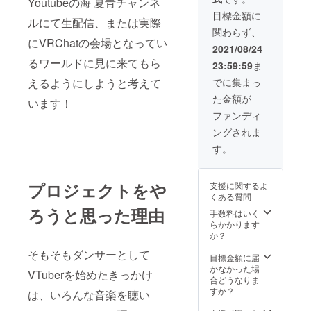
Youtubeの海 夏青チャンネ
アーカイブ映像
記入ください。)
・VRChat用 海
目標金額に
ルにて生配信、または実際
夏青クラファン
関わらず、
支援者缶バッチ
にVRChatの会場となってい
FBX ・VRChat
2021/08/24
用 リクエストダ
るワールドに見に来てもら
23:59:59
ま
ンスエモート 1
種 ・VRChat用
でに集まっ
えるようにしようと考えて
フルトラデ
た金額が
います！
ビューショー
ケース 入場チ
ファンディ
ケット (概要欄に
ングされま
VRChat ユー
ザーIDをご記入
す。
ください。)
プロジェクトをや
支援に関するよ
くある質問
ろうと思った理由
手数料はいく
らかかります
か？
そもそもダンサーとして
目標金額に届
かなかった場
VTuberを始めたきっかけ
合どうなりま
すか？
は、いろんな音楽を聴い