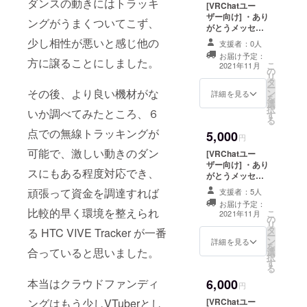
ビューショー
ダンスの動きにはトラッキ
[VRChatユー
ケース アーカイ
ザー向け] ・あり
ングがうまくついてこず、
ブ映像 ・フルト
がとうメッセー
ラデビュー
ジ(テキスト) ・
少し相性が悪いと感じ他の
ショーケース リ
支援者：0人
ありがとうメッ
クエスト (踊って
お届け予定：
セージ(ムー
方に譲ることにしました。
こ
ほしい曲・振付
2021年11月
の
ビー) ・フルトラ
リ
が決まっている
タ
デビューショー
ー
方は備考欄にタ
その後、より良い機材がな
ン
ケース エンディ
詳細を見る
を
イトルorURLを
選
ングにてお名前
択
ご記入くださ
いか調べてみたところ、６
す
記載 (備考欄に記
る
い。) ・VRChat
載して欲しいお
用 フルトラデ
点での無線トラッキングが
5,000
名前をご記入く
円
ビューショー
ださい。) ・フル
可能で、激しい動きのダン
ケース 入場チ
[VRChatユー
トラデビュー
ケット (概要欄に
ザー向け] ・あり
ショーケース
スにもある程度対応でき、
VRChat ユー
がとうメッセー
アーカイブ映像
ザーIDをご記入
ジ(テキスト) ・
頑張って資金を調達すれば
・VRChat用 海
支援者：5人
ください。)
ありがとうメッ
夏青クラファン
お届け予定：
セージ(ムー
比較的早く環境を整えられ
こ
支援者缶バッチ
2021年11月
の
ビー) ・フルトラ
リ
FBX ・VRChat
タ
デビューショー
る HTC VIVE Tracker が一番
ー
用 ショートエ
ン
ケース エンディ
詳細を見る
を
モート 3種 ・
合っていると思いました。
選
ングにてお名前
択
VRChat用 フル
す
記載 (備考欄に記
る
トラデビュー
載して欲しいお
ショーケース 入
6,000
本当はクラウドファンディ
名前をご記入く
円
場チケット (概要
ださい。) ・フル
欄にVRChat
[VRChatユー
ングはもう少しVTuberとし