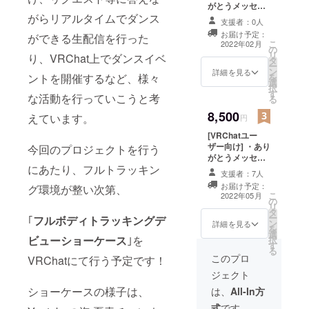
ショーケース
ユーザーIDをご
がとうメッセー
アーカイブ映像
記入ください。)
ジ(テキスト) ・
がらリアルタイムでダンス
・VRChat用 海
支援者：0人
ありがとうメッ
夏青クラファン
お届け予定：
ができる生配信を行った
セージ(ムー
こ
支援者缶バッチ
2022年02月
の
ビー) ・フルトラ
リ
FBX ・VRChat
り、VRChat上でダンスイベ
タ
デビューショー
ー
用 ダンスエモー
ン
ケース エンディ
詳細を見る
を
ントを開催するなど、様々
ト 1種 ・フルト
選
ングにてお名前
択
ラデビュー
す
記載 (備考欄に記
な活動を行っていこうと考
る
ショーケース 入
載して欲しいお
場チケット (概要
8,500
名前をご記入く
えています。
円
欄にVRChat
ださい。) ・フル
ユーザーIDをご
[VRChatユー
トラデビュー
記入ください。)
ザー向け] ・あり
今回のプロジェクトを行う
ショーケース
がとうメッセー
アーカイブ映像
にあたり、フルトラッキン
ジ(テキスト) ・
・VRChat用 海
支援者：7人
ありがとうメッ
夏青クラファン
お届け予定：
グ環境が整い次第、
セージ(ムー
支援者缶バッチ
こ
2022年05月
の
ビー) ・フルトラ
FBX ・VRChat
リ
タ
デビューショー
用 リクエスト
ー
｢
フルボディトラッキングデ
ン
ケース エンディ
詳細を見る
ショートエモー
を
選
ングにてお名前
ト 5種 ・
ビューショーケース
｣を
択
す
記載 (備考欄に記
VRChat用 フル
る
載して欲しいお
このプロ
VRChatにて行う予定です！
トラデビュー
名前をご記入く
ショーケース 入
ジェクト
ださい。) ・フル
場チケット (概要
トラデビュー
ショーケースの様子は、
は、
All-In方
欄にVRChat
ショーケース
ユーザーIDをご
式
です。