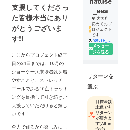
natuse
支援してくださっ
_sea
た皆様本当にあり
大阪府
初めてのプ
がとうございま
ロジェクト
です
す!!
natuse_sea
メッセー
ジを送る
ここからプロジェクト終了
日の24日までは、10月の
ショーケース来場者数を増
リターンを
やすことと、ストレッチ
選ぶ
ゴールである10点トラッキ
ングを目指して引き続きご
目標金額
支援していただけると嬉し
未達でも
リターン
いです！
が届きま
す
(All-in
全力で踊るから楽しみにし
方式)