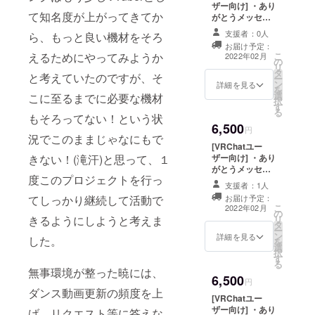
トラデビュー
ユーザーIDをご
ザー向け] ・あり
ショーケース
て知名度が上がってきてか
記入ください。)
がとうメッセー
アーカイブ映像
ジ(テキスト) ・
・VRChat用 海
支援者：0人
ら、もっと良い機材をそろ
ありがとうメッ
夏青クラファン
お届け予定：
セージ(ムー
こ
えるためにやってみようか
支援者缶バッチ
2022年02月
の
ビー) ・フルトラ
リ
FBX ・VRChat
タ
デビューショー
と考えていたのですが、そ
ー
用 ショートエ
ン
ケース エンディ
詳細を見る
を
モート 5種 ・
選
ングにてお名前
こに至るまでに必要な機材
択
VRChat用 フル
す
記載 (備考欄に記
る
トラデビュー
もそろってない！という状
載して欲しいお
ショーケース 入
6,500
名前をご記入く
円
場チケット (概要
況でこのままじゃなにもで
ださい。) ・フル
欄にVRChat
[VRChatユー
トラデビュー
ユーザーIDをご
ザー向け] ・あり
きない！(滝汗)と思って、１
ショーケース
記入ください。)
がとうメッセー
アーカイブ映像
度このプロジェクトを行っ
ジ(テキスト) ・
・VRChat用 海
支援者：1人
ありがとうメッ
夏青クラファン
お届け予定：
てしっかり継続して活動で
セージ(ムー
こ
支援者缶バッチ
2022年02月
の
ビー) ・フルトラ
リ
きるようにしようと考えま
FBX ・VRChat
タ
デビューショー
ー
用 リクエスト
ン
ケース エンディ
詳細を見る
した。
を
ショートエモー
選
ングにてお名前
択
ト 3種 ・
す
記載 (備考欄に記
る
VRChat用 フル
載して欲しいお
無事環境が整った暁には、
トラデビュー
6,500
名前をご記入く
円
ショーケース 入
ダンス動画更新の頻度を上
ださい。) ・フル
場チケット (概要
[VRChatユー
トラデビュー
欄にVRChat
ザー向け] ・あり
げ、リクエスト等に答えな