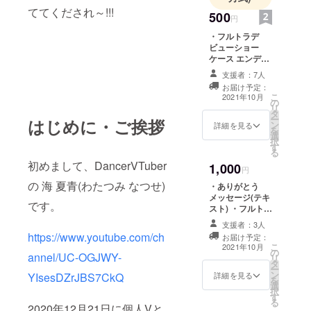
ててくだされ～!!!
500
円
・フルトラデ
ビューショー
ケース エンディ
ングにてお名前
支援者：7人
記載 (備考欄に記
お届け予定：
載して欲しいお
こ
2021年10月
の
名前をご記入く
リ
タ
ださい。) ・
ー
はじめに・ご挨拶
ン
VRChat用 フル
詳細を見る
を
選
トラデビュー
択
す
ショーケース 入
る
場チケット (概要
初めまして、DancerVTuber
1,000
欄にVRChat
円
ユーザーIDをご
の 海 夏青(わたつみ なつせ)
・ありがとう
記入ください。)
メッセージ(テキ
です。
スト) ・フルトラ
デビューショー
支援者：3人
ケース エンディ
https://www.youtube.com/ch
お届け予定：
ングにてお名前
こ
2021年10月
の
記載 (備考欄に記
annel/UC-OGJWY-
リ
タ
載して欲しいお
ー
ン
名前をご記入く
詳細を見る
YIsesDZrJBS7CkQ
を
選
ださい。) ・
択
す
VRChat用 フル
る
2020年12月21日に個人Vと
トラデビュー