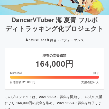
DancerVTuber 海 夏青 フルボ
ディトラッキング化プロジェクト
natuse_sea
舞台・パフォーマンス
現在の支援総額
164,000
円
終了
136
%達成
目標金額
120,000
円
支援者数
40
人
このプロジェクトは、
2021/08/05
に募集を開始し、
40
人の支援
により
164,000
円の資金を集め、
2021/08/24
に募集を終了しま
した