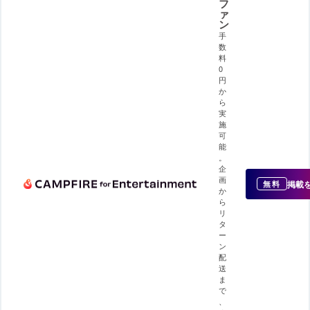
フ
ァ
ン
手
数
料
0
円
か
ら
実
施
可
能
。
企
画
掲載
無料
か
ら
リ
タ
ー
ン
配
送
ま
で
、