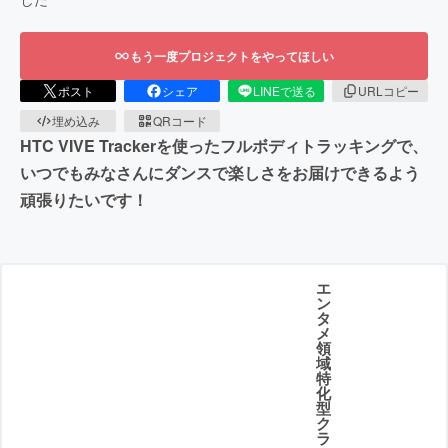
もう一度プロジェクトをやってほしい
ポスト
シェア
LINEで送る
URLコピー
埋め込み
QRコード
HTC VIVE Trackerを使ったフルボディトラッキングで、
いつでもみなさんにダンスで楽しさをお届けできるよう
頑張りたいです！
エ
ン
タ
メ
領
域
特
化
型
ク
ラ