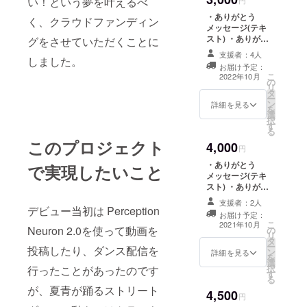
名前をご記入く
い！という夢を叶えるべ
円
ださい。) ・
・ありがとう
く、クラウドファンディン
VRChat用 海 夏
メッセージ(テキ
青クラファン支
スト) ・ありがと
グをさせていただくことに
援者缶バッチ
うメッセージ
FBX ・VRChat
支援者：4人
しました。
(ムービー) ・フ
用 フルトラデ
お届け予定：
ルトラデビュー
こ
ビューショー
2022年10月
の
ショーケース エ
リ
ケース 入場チ
タ
ンディングにて
ー
ケット (概要欄に
ン
お名前記載 (備考
詳細を見る
を
VRChat ユー
選
欄に記載して欲
択
ザーIDをご記入
す
しいお名前をご
る
ください。)
記入ください。)
このプロジェクト
4,000
・フルトラデ
円
ビューショー
・ありがとう
で実現したいこと
ケース アーカイ
メッセージ(テキ
ブ映像 ・
スト) ・ありがと
VRChat用 フル
うメッセージ
トラデビュー
支援者：2人
(ムービー) ・フ
デビュー当初は Perception
ショーケース 入
お届け予定：
ルトラデビュー
こ
場チケット (概要
2021年10月
Neuron 2.0を使って動画を
の
ショーケース エ
リ
欄にVRChat
タ
ンディングにて
ー
ユーザーIDをご
投稿したり、ダンス配信を
ン
お名前記載 (備考
詳細を見る
を
記入ください。)
選
欄に記載して欲
択
行ったことがあったのです
す
しいお名前をご
る
記入ください。)
が、夏青が踊るストリート
4,500
・フルトラデ
円