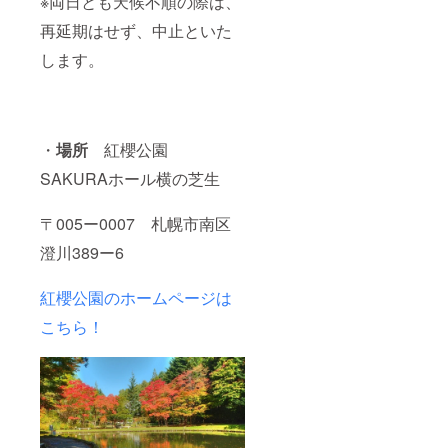
※両日とも天候不順の際は、
再延期はせず、中止といた
します。
・
場所
紅櫻公園
SAKURAホール横の芝生
〒005ー0007 札幌市南区
澄川389ー6
紅櫻公園のホームページは
こちら！