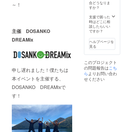
しんで
合どうなりま
～！
いただ
すか？
けま
す！竹
支援で困った
は１本
時はどこに相
の長さ
談したらいい
が３m
主催 DOSANKO
ですか？
なの
DREAMix
で、分
ヘルプページを
解して
見る
一般の
車に乗
せるこ
このプロジェクト
とも可
の問題報告は
こち
能で
申し遅れました！僕たちは
す！ ※
ら
よりお問い合わ
応募者
本イベントを主催する、
せください
数と希
DOSANKO DREAMixで
望重複
の関係
す！
で、必
ずしも
ご希望
日に添
えると
は限り
ません
のでご