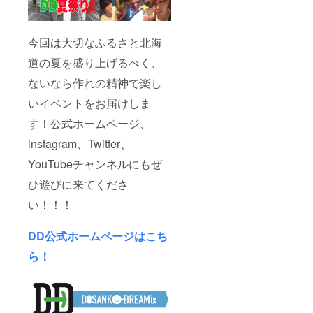
おりま
す。そ
の他事
情に合
今回は大切なふるさと北海
わせて
応相談
道の夏を盛り上げるべく、
となり
ないなら作れの精神で楽し
ま
す。）
いイベントをお届けしま
※先着10
名まで
す！公式ホームページ、
とさせ
ていた
instagram、Twitter、
だきま
す。 ※
YouTubeチャンネルにもぜ
有効期
ひ遊びに来てくださ
限はお
申し込
い！！！
みから
６か月
間とな
DD公式ホームページはこち
りま
す。
ら！