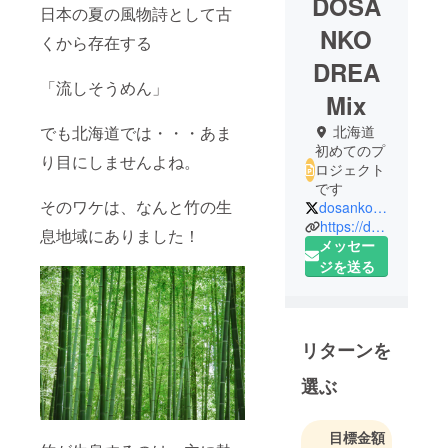
DOSA
日本の夏の風物詩として古
NKO
くから存在する
DREA
「流しそうめん」
Mix
北海道
でも北海道では・・・あま
初めてのプ
り目にしませんよね。
ロジェクト
です
そのワケは、なんと竹の生
dosanko2020
https://dosankod2020.wixsite.com/my-site-2
息地域にありました！
メッセー
ジを送る
リターンを
選ぶ
目標金額