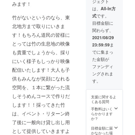
ジェクト
の機会
海道以
みます！
せん。
に、ぜ
外の地
は、
All-In方
※有効期
ひあな
域の方
限はお
式
です。
ただけ
竹がないというのなら、東
も大歓
申し込
の流し
迎で
目標金額に
みから
北地方まで取りにいきま
そうめ
す！お
３か月
関わらず、
んパー
待ちし
間とし
す！もちろん道民の皆様に
ティー
ており
2021/08/29
ます。
を開催
ま
とっては竹の生息地の映像
23:59:59
ま
してみ
す！！
てはい
！ ※人
でに集まっ
も貴重でしょうから、採り
かがで
数制限
た金額が
すか？
はござ
にいく様子もしっかり映像
設置、
いませ
ファンディ
配信いたします！大人も子
実施に
ん。 ※
ングされま
際して
有効期
供もみんなが笑顔になれる
はメン
限はお
す。
バーが
申込み
空間を、１本に繋がった流
やり方
から３
をレク
か月間
しそうめんコースで作りだ
支援に関するよ
チャー
としま
くある質問
いたし
す。
します！！採ってきた竹
ますの
手数料はいく
で、経
は、イベント・リターン終
らかかります
験のな
か？
了後に一般向け貸し出し用
い方で
も安心
目標金額に届
として提供していきますよ
して楽
かなかった場