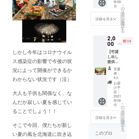
年09
DREAM
皆さん
こ
月
ixメン
の
のお話
リ
バーか
タ
もたく
ー
ら感謝
ン
さんお
詳細を見る
を
の
選
聞きし
択
zoom！
す
たいと
る
メン
考えて
2,0
バーと
おりま
残り6
ゆっく
00
す！ぜ
円
り話し
ひお好
しかし今年はコロナウイル
【竹貸
てみた
きな飲
し出し
いなど
み物と
ス感染症の影響で今後の状
提供＆
大歓迎
おつま
やり方
です！
みをお
支援
況によって開催ができるか
レク
皆様と
供にゆ
者：
チャー
お話で
4人
るっと
わからない状況です（泣）
】イベ
きるこ
ご参加
お届
ント終
とを一
け予
くださ
了後、
同楽し
定：
大人も子供も関係なく、な
い！※お
使用し
2021
みにし
酒はな
年09
た流し
んだか寂しい夏を感じてい
ており
くても
こ
月
そうめ
ますの
の
もちろ
リ
ることでしょう！！
ん用の
で、ぜ
タ
ん大歓
ー
竹を貸
ひふ
ン
詳細を見る
迎で
を
し出し
るって
選
す！ ※
そこで今回、僕たちが新し
択
提供い
ご応募
す
人数制
る
たしま
くださ
このプロ
限はか
い夏の風を北海道に吹き込
す！こ
い！北
かりま