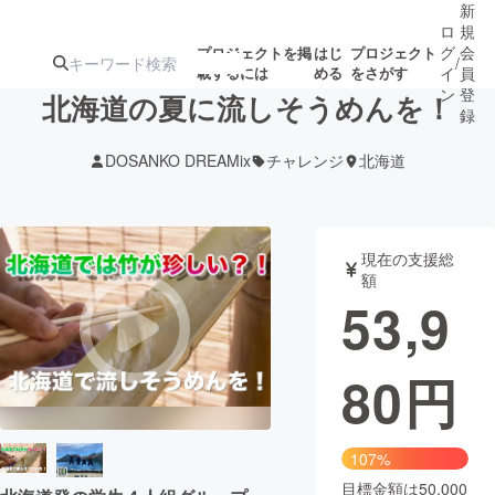
新
ロ
規
グ
会
プロジェクトを掲
はじ
プロジェクト
/
載するには
める
をさがす
イ
員
ン
登
北海道の夏に流しそうめんを！
録
DOSANKO DREAMix
チャレンジ
北海道
人気のプロ
注目のリ
注目の新着プロ
募集終了が近いプ
もうすぐ公開
ジェクト
ターン
ジェクト
ロジェクト
されます
現在の支援総
額
アート・写真
音楽
53,9
テクノロジー・ガジェット
ゲーム・サ
80
円
映像・映画
書籍・雑誌
107%
ビジネス・起業
チャレンジ
目標金額は50,000