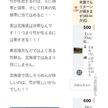
竹が生息するのは、主に熱
未達でも
リターン
帯と温帯。そして日本の気
が届きま
候帯に当てはめると・・・
す
(All-in
方式)
実は北海道は冷帯なんで
500
円
す！！つまり竹が生えるに
【シン
プルに
は寒すぎる！！！
応
援！】
支援
DOSAN
東北地方などではよく見る
者：
KO
13人
竹林も、北海道ではあまり
DREAM
お届
ixを応
け予
目にしません。
援した
定：
い、こ
2021
年09
のイベ
北海道で流しそうめんが珍
こ
月
ントを
の
リ
応援し
タ
しいのは、竹が珍しいから
ー
たいと
ン
詳細を見る
を
思って
でした！！
選
択
くださ
す
る
る方！
クラウ
600
円
ドファ
ンディ
【オン