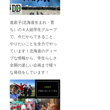
了承く
ださ
い。 ※
ご希望
の場合
には郵
道産子(北海道生まれ・育
送いた
ち）の４人組学生グループ
しま
す。
で、今だからできること、
（送料
は別で
やりたいことを全力でやっ
す。札
幌市ま
ています！北海道のディー
で取り
に来て
プな情報から、学生らしさ
いただ
ける場
全開の楽しい企画まで様々
合には
な発信をしています！
かかり
ませ
ん。貸
し出し
用の竹
は一般
乗用車
に積載
可能と
なって