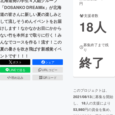
北海道発の学生４人組グループ
円
「DOSANKO DREAMix」が北海
まちづくり・地域活性化
道の皆さんに新しい夏の楽しみと
支援者数
18
人
して流しそうめんイベントをお届
CAMPFIRE for Social Good
CAMPFIRE Creation
けします！なかなかお目にかから
CAMPFIREふるさと納税
machi-ya
コミュニティ
ない竹を本州まで取りに行く！み
んなでコースを作る！流す！この
募集終了まで残
夏の暑さを吹き飛ばす新感覚イベ
り
ントです！！！
終了
ポスト
シェア
LINEで送る
URLコピー
埋め込み
QRコード
このプロジェクトは、
2021/08/13
に募集を開始
し、
18
人の支援により
53,980
円の資金を集め、