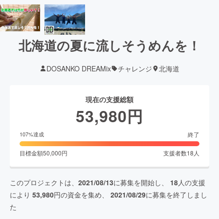
北海道の夏に流しそうめんを！
DOSANKO DREAMix
チャレンジ
北海道
現在の支援総額
53,980
円
終了
107
%達成
目標金額
50,000
円
支援者数
18
人
このプロジェクトは、
2021/08/13
に募集を開始し、
18
人の支援
により
53,980
円の資金を集め、
2021/08/29
に募集を終了しまし
た