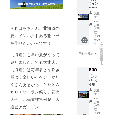
ング終
ライン
了後、
zoom飲
メン
み会ご
支援
バーよ
招待】
者：
り感謝
イベン
2人
のメー
ト終了
お届
それはもちろん、北海道の
ルを送
後、
け予
らせて
DOSAN
定：
夏にインパクトある想い出
いただ
KO
2021
年09
きます!
DREAM
を作りたいからです！
こ
月
※人数制
ixメン
の
リ
限はご
バーと
タ
ー
ざいま
のオン
ン
詳細を見る
北海道にも暑い夏がやって
を
せん。
ライン
選
択
※有効期
zoom飲
す
参りました。でも大丈夫。
る
限はお
み会
800
申込み
（アフ
北海道には毎年暑さを吹き
円
から３
ターイ
【メン
飛ばす楽しいイベントがた
か月間
ベン
バーか
としま
ト）に
くさんあるから。ＹＯＳＡ
ら感謝
す。
ご招待
の
いたし
支援
ＫＯＩソーラン祭り、花火
zoom】
ます！
者：
イベン
僕たち
0人
大会、北海道神宮例祭、大
ト終了
の活動
お届
後、
のこと
け予
通ビアガーデン・・・
DOSAN
定：
はもち
KO
2021
ろん、