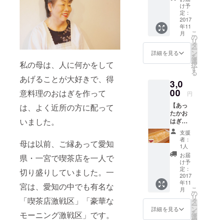
見の
け予
MITTS
定：
COFFE
2017
年11
E
こ
月
STAND
の
リ
さんで
タ
ー
生おは
ン
詳細を見る
を
ぎ箱(あ
選
私の母は、人に何かをして
択
ずき)1
す
る
箱＋試
あげることが大好きで、得
3,0
食おは
ぎ1種
00
意料理のおはぎを作って
円
※1ドリ
【あっ
ンクの
は、よく近所の方に配って
たかお
ご注文
いました。
はぎ試
をお願
食@名
いしま
支援
古屋】
す。
者：
母は以前、ご縁あって愛知
名古
※MITTS
1人
屋・伏
COFFE
お届
県・一宮で喫茶店を一人で
見の
E
け予
MITTS
STAND
定：
切り盛りしていました。一
COFFE
2017
さんで
年11
E
のリ
宮は、愛知の中でも有名な
こ
月
STAND
ターン
の
リ
さんで
「喫茶店激戦区」「豪華な
につい
タ
ー
生おは
ては、
ン
詳細を見る
を
モーニング激戦区」です。
ぎ箱(き
2017年
選