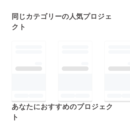
はぎをより多くの方に
度、驚きと喜びでいっ
届けられるよう頑張っ
ぱいでした。 ＼200%
同じカテゴリーの人気プロジェ
ていきます。 改めま
目指します！／ 達成
して、パトロンの方、
クト
後も止まることなく応
このプロジェクトに関
援して下さるパトロン
わっていただいた方、
の方が増えており、嬉
本当にありがとうござ
しいかぎりです。 お
いました。 溝口千弥
かげ様で、現在148%
達成しました。 そこ
で、残り17日間で
200%達成を目指した
いと思います。 今後
も全国のより多くの
方々へ母のおはぎを味
あなたにおすすめのプロジェク
わっていただけるよう
頑張って参りますの
ト
で、引き続きのご支援
と拡散を宜しくお願い