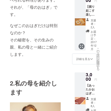
00
円
【掘り
それが、「母のおはぎ」で
起こす
す。
楽し
み！】
支援
おはぎ
者：
なぜこのおはぎだけは特別
箱(きな
2人
粉)1箱
お届
なのか？
＋ス
け予
コップ
定：
その秘密を、その生みの
スプー
2017
年12
ン1本
親、私の母と一緒にご紹介
こ
月
の
リ
します。
タ
ー
ン
詳細を見る
を
選
択
す
る
3,0
00
円
2.私の母を紹介し
【あっ
たかお
ます
はぎ試
食@名
支援
古屋】
者：
名古
8人
屋・伏
お届