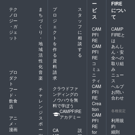
ー
FIRE
テク
ま
プ
ス
ビ
につい
ノロ
ち
ロ
タ
ス
て
ジー
づ
ジ
ッ
・ガ
く
ェ
フ
CAM
CAMP
ジェ
り
ク
に
PFI
FIREと
ット
・
ト
相
RE
は
地
を
談
CAM
あんし
域
作
す
PFI
ん・安
活
る
る
RE
全への
性
資
コ
取り組
化
料
ミュ
み
プロ
音
請
ニ
ニュー
ダク
楽
求
ティ
ス
ト
CAM
ヘルプ
クラウドファ
フー
チ
PFI
お問い
ンディングの
ド・
ャ
RE
合わせ
ノウハウを無
飲食
レ
Crea
料で学ぼう
店
ン
tion
各種規定
CAMPFIRE
ジ
CAM
アカデミー
アニ
ス
利用規
PFI
メ・
ポ
約
RE
漫画
ー
CA
説
細則
for