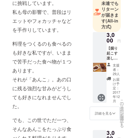
に挑戦しています。
未達でも
リターン
私も母の影響で、普段はリ
が届きま
エットやフォカッチャなど
す
(All-in
方式)
を手作りしています。
3,0
00
円
料理をつくるのも食べるの
【掘り
も好きな私ですが、いまま
起こす
楽し
で苦手だった食べ物が１つ
み！】
支援
おはぎ
者：
あります。
箱(あず
29人
き)1箱
それが「あんこ」。あの口
お届
＋ス
け予
コップ
に残る強烈な甘みがどうし
定：
スプー
2017
ても好きになれませんでし
年12
ン1本
こ
月
の
た。
リ
タ
ー
ン
詳細を見る
を
選
でも、この世でただ一つ、
択
す
る
そんなあんこをたっぷり食
3,0
べられる料理があります。