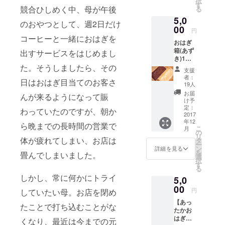
択
な粉)＋
11月24
す
競合ひしめく中、母が午後
る
試食お
日
5,0
はぎ1種
(金)15:0
のおやつとして、週2日だけ
※1ドリ
00
0-19:00
円
ンクの
11月25
コーヒーと一緒におはぎを
おはぎ
ご注文
日
箱(あず
をお願
出すサービスをはじめまし
(土)15:0
き)1箱
いしま
0-18:00
＋おは
た。そうしましたら、その
す。
11月26
支援
ぎ箱(き
※MITTS
日
者：
日はおはぎ目当てのお客さ
な粉)1
COFFE
(日)15:0
19人
箱＋ス
E
0-18:00
お届
んが来るようになって賑
コップ
STAND
のいず
け予
スプー
さんで
定：
れかの
わっていたのですが、朝か
ン2本
2017
のリ
日にち
年12
ターン
を選ん
ら晩までの長時間の営業で
こ
月
につい
の
で、コ
リ
体が疲れてしまい、お店は
ては、
タ
メント
ー
2017年
ン
欄に添
詳細を見る
を
畳んでしまいました。
11月24
選
えてく
択
日
す
ださ
る
(金)15:0
い。
しかし、常に何かにトライ
5,0
0-19:00
00
11月25
円
していたい母。お店を閉め
日
【あっ
(土)15:0
たことで打ち込むことがな
たかお
0-18:00
はぎ試
11月26
くなり、最近は今までの元