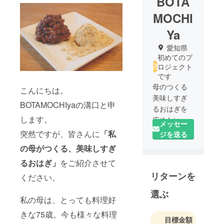
BOTA
MOCHI
Ya
愛知県
初めてのプ
ロジェクト
です
母のつくる
こんにちは。
美味しすぎ
BOTAMOCHIyaの溝口と申
るおはぎを
します。
広めたい
メッセー
と、おはぎ
突然ですが、皆さんに
「私
ジを送る
のネット
の母がつくる、美味しすぎ
ショップ開
るおはぎ」
をご紹介させて
設準備中で
リターンを
す◎
ください。
選ぶ
私の母は、とっても料理好
きな75歳。今も様々な料理
目標金額