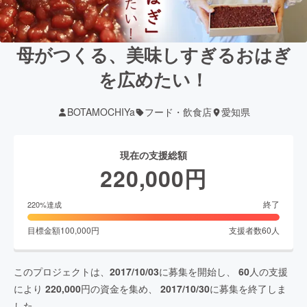
母がつくる、美味しすぎるおはぎ
を広めたい！
BOTAMOCHIYa
フード・飲食店
愛知県
現在の支援総額
220,000
円
終了
220
%達成
目標金額
100,000
円
支援者数
60
人
このプロジェクトは、
2017/10/03
に募集を開始し、
60
人の支援
により
220,000
円の資金を集め、
2017/10/30
に募集を終了しま
した