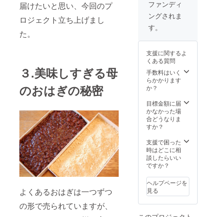
のリ
ファンディ
届けたいと思い、今回のプ
ターン
ングされま
につい
ロジェクト立ち上げまし
ては、
す。
2017年
た。
11月24
日
支援に関するよ
(金)15:0
くある質問
0-19:00
３.美味しすぎる母
11月25
手数料はいく
日
らかかります
(土)15:0
のおはぎの秘密
か？
0-18:00
11月26
目標金額に届
日
かなかった場
(日)15:0
合どうなりま
0-18:00
すか？
のいず
れかの
支援で困った
日にち
時はどこに相
を選ん
談したらいい
で、コ
ですか？
メント
欄に添
ヘルプページを
えてく
よくあるおはぎは一つずつ
見る
ださ
い。
の形で売られていますが、
このプロジェクト