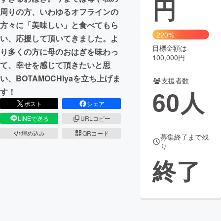
円
周りの方、いわゆるオフラインの
まちづくり・地域活性化
方々に「美味しい」と食べてもら
220%
い、応援して頂いてきました。よ
目標金額は
CAMPFIRE for Social Good
CAMPFIRE Creation
り多くの方に母のおはぎを味わっ
100,000円
CAMPFIREふるさと納税
machi-ya
コミュニティ
て、幸せを感じて頂きたいと思
い、BOTAMOCHIyaを立ち上げま
支援者数
60
人
す！
ポスト
シェア
LINEで送る
URLコピー
埋め込み
QRコード
募集終了まで残
り
終了