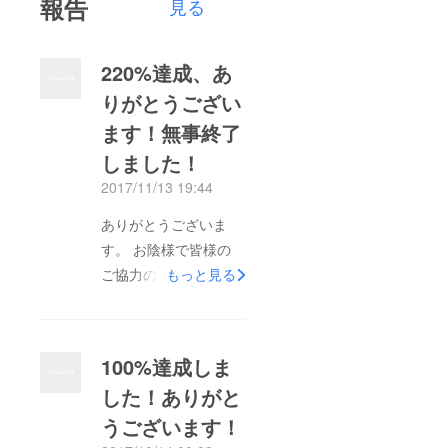
報告
見る
220%達成、あ
りがとうござい
ます！無事終了
しました！
2017/11/13 19:44
ありがとうございま
す。 お陰様で皆様の
ご協力のより220%を
もっと見る
達成することが出来ま
した！ 感謝感謝で
す。 何より皆様方に
100%達成しま
おはぎ箱を食べてみた
した！ありがと
いと思って頂いたこと
うございます！
が嬉しく思います。食