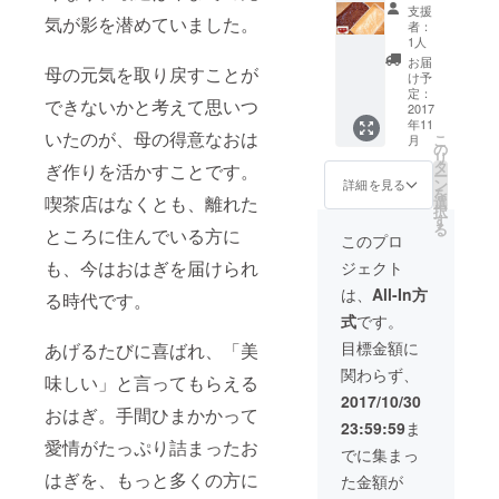
食@名
日
支援
古屋】
気が影を潜めていました。
(日)15:0
者：
名古
0-18:00
1人
屋・伏
のいず
お届
母の元気を取り戻すことが
見の
れかの
け予
MITTS
定：
日にち
できないかと考えて思いつ
COFFE
2017
を選ん
年11
E
で、コ
いたのが、母の得意なおは
こ
月
STAND
の
メント
リ
さんで
タ
欄に添
ぎ作りを活かすことです。
ー
生おは
ン
えてく
詳細を見る
を
ぎ箱2箱
喫茶店はなくとも、離れた
選
ださ
択
(あずき
す
い。
る
ところに住んでいる方に
ときな
このプロ
粉)＋試
も、今はおはぎを届けられ
ジェクト
食おは
ぎ2種
は、
All-In方
る時代です。
※1ドリ
式
です。
ンクの
ご注文
目標金額に
あげるたびに喜ばれ、「美
をお願
関わらず、
いしま
味しい」と言ってもらえる
す。
2017/10/30
※MITTS
おはぎ。手間ひまかかって
23:59:59
ま
COFFE
愛情がたっぷり詰まったお
E
でに集まっ
STAND
はぎを、もっと多くの方に
た金額が
さんで