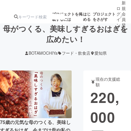
新
ロ
規
グ
会
プロジェクトを掲
はじ
プロジェクト
/
載するには
める
をさがす
イ
員
ン
登
母がつくる、美味しすぎるおはぎを
録
広めたい！
人気のプロ
注目のリ
注目の新着プロ
募集終了が近いプ
もうすぐ公開
BOTAMOCHIYa
フード・飲食店
愛知県
ジェクト
ターン
ジェクト
ロジェクト
されます
アート・写真
音楽
現在の支援総
額
220,
テクノロジー・ガジェット
ゲーム・サ
000
映像・映画
書籍・雑誌
75歳の元気な母のつくる、美味し
ビジネス・起業
チャレンジ
すぎるおはぎ。今までは母や私の