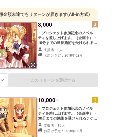
標金額未達でもリターンが届きます
(All-in方式)
3,000
円
・プロジェクト参加記念のノベル
ティを差し上げます。（企画中） ・
10分までの延長施術を受けられるチ
ケットを発行します。 ※上記リター
支援者：0人
ンは郵送もしくは店頭渡しを選択い
お届け予定：2018年02月
ただけます。 一番気軽に支援できる
コースです。 是非、お誘い合わせの
上、大勢のご支援をお願い致しま
す！！
このリターンを選択する
る
10,000
円
・プロジェクト参加記念のノベル
ティを差し上げます。（企画中） ・
30分までの施術を受けられるチケッ
トを発行します。 ・移転が成功した
支援者：15人
際に、お披露目パーティーへご招待
お届け予定：2018年02月
します。 ・移転ではなく現店舗の契