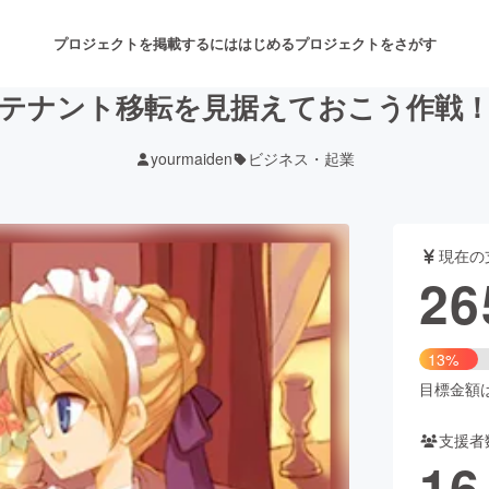
プロジェクトを掲載するには
はじめる
プロジェクトをさがす
テナント移転を見据えておこう作戦
yourmaiden
ビジネス・起業
注目のリターン
注目の新着プロジェクト
募集終了が近いプロジェクト
も
現在の
音楽
舞台・パフォーマンス
26
ゲーム・サービス開発
フード・飲食店
13%
書籍・雑誌出版
アニメ・漫画
目標金額は2
支援者
チャレンジ
ビューティー・ヘルスケ
16