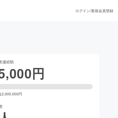
ログイン
/
新規会員登録
！
うすぐ公開されます
支援総額
プロダクト
5,000
円
ファッション
スポーツ
,000,000円
数
ア
ソーシャルグッド
人