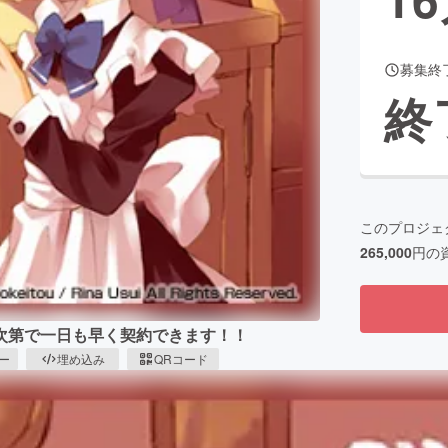
募集終
CAMPFIRE for Social Good
CAMPFIRE Creation
終
CAMPFIREふるさと納税
machi-ya
コミュニティ
このプロジェ
265,000
円の
次第で一日も早く契約できます！！
ピー
埋め込み
QRコード