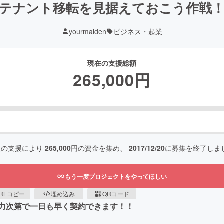
テナント移転を見据えておこう作戦
yourmaiden
ビジネス・起業
現在の支援総額
265,000
円
人の支援により
265,000
円の資金を集め、
2017/12/20
に募集を終了しま
もう一度プロジェクトをやってほしい
RLコピー
埋め込み
QRコード
力次第で一日も早く契約できます！！