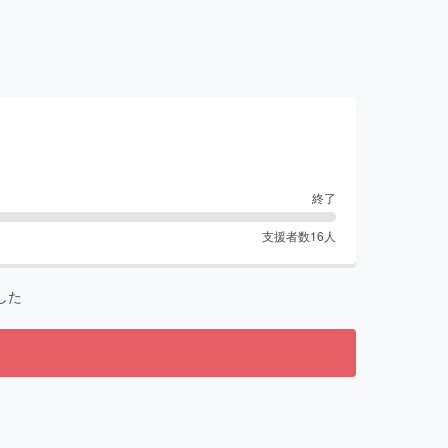
！
終了
支援者数
16
人
した