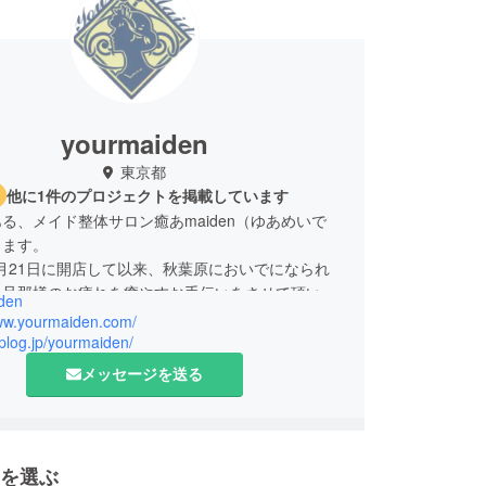
yourmaiden
東京都
他に1件のプロジェクトを掲載しています
る、メイド整体サロン癒あmaiden（ゆあめいで
します。
12月21日に開店して以来、秋葉原においでになられ
、旦那様のお疲れを癒やすお手伝いをさせて頂いて
den
www.yourmaiden.com/
aplog.jp/yourmaiden/
メッセージを送る
を選ぶ