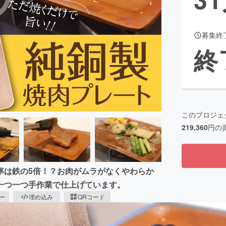
募集終
CAMPFIRE for Social Good
CAMPFIRE Creation
終
CAMPFIREふるさと納税
machi-ya
コミュニティ
このプロジェ
219,360
円の
率は鉄の5倍！？お肉がムラがなくやわらか
一つ一つ手作業で仕上げています。
ピー
埋め込み
QRコード