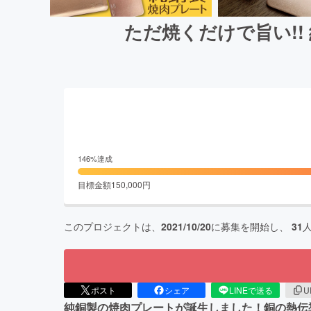
ただ焼くだけで旨い!
146
%達成
目標金額
150,000
円
このプロジェクトは、
2021/10/20
に募集を開始し、
31
ポスト
シェア
LINEで送る
U
純銅製の焼肉プレートが誕生しました！銅の熱伝