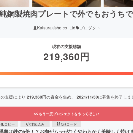
! 純銅製焼肉プレートで外でもおうち
Katsurakisho co_Ltd
プロダクト
現在の支援総額
219,360
円
人の支援により
219,360
円の資金を集め、
2021/11/30
に募集を終了しま
もう一度プロジェクトをやってほしい
RLコピー
埋め込み
QRコード
導率は鉄の5倍！？お肉がムラがなくやわらかく美味しく焼け