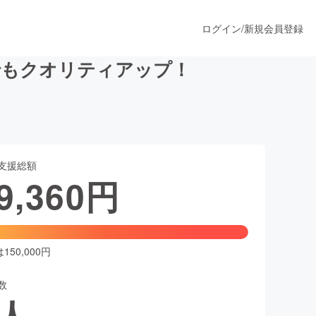
ログイン
/
新規会員登録
でもクオリティアップ！
うすぐ公開されます
支援総額
プロダクト
9,360
円
ファッション
スポーツ
50,000円
数
ア
ソーシャルグッド
人