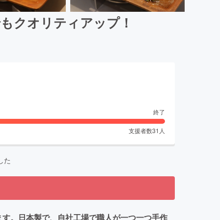
でもクオリティアップ！
終了
支援者数
31
人
した
ます。日本製で、自社工場で職人が一つ一つ手作