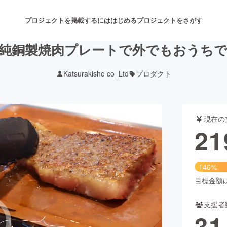
プロジェクトを掲載するには
はじめる
プロジェクトをさがす
! 純銅製焼肉プレートで外でもおうち
Katsurakisho co_Ltd
プロダクト
注目のリターン
注目の新着プロジェクト
募集終了が近いプロジェクト
も
現在の
音楽
舞台・パフォーマンス
21
ゲーム・サービス開発
フード・飲食店
146%
書籍・雑誌出版
アニメ・漫画
目標金額は1
支援者
チャレンジ
ビューティー・ヘルスケ
31