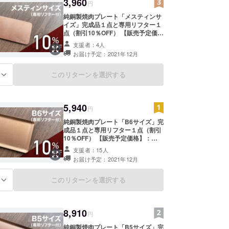
3,960
円
純銅製焼肉プレート「メスティンサ
イズ」完成品１点と専用リフター１
点（割引10％OFF） 【販売予定価
格】：4,400円⇒3,960円（税・送料
支援者：4人
込） ・素材：純銅 ・付属品：布製
お届け予定：2021年12月
ケース、専用リフター ・サイズ：約
W149mm × H80mm ・板厚：
2.3mm ・重量：約255g
このリターンを選択する
る
5,940
円
純銅製焼肉プレート「B6サイズ」完
成品１点と専用リフター１点（割引
10％OFF） 【販売予定価格】：
6,600円⇒5,940円（税・送料込）
支援者：15人
・素材：純銅 ・付属品：布製ケー
お届け予定：2021年12月
ス、専用リフター ・サイズ：約
W182mm × H128mm ・板厚：
3mm ・重量：約625g
このリターンを選択する
る
8,910
円
純銅製焼肉プレート「B5サイズ」完