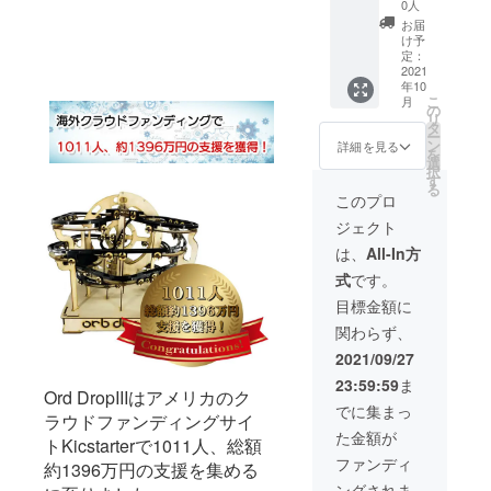
ター
(税込) --
￥8,980
0人
Ord
-----------
す。ぜひ応
(税込)
お届
DropIII
--- 一般
け予
援をよろし
× 1個 ピ
販売予
定：
くお願いい
タゴラ
2021
定価格
年10
コース
【￥14,
たします。
こ
月
ター
980】
の
リ
Ord
(税込)
タ
ー
DropIII
ン
詳細を見る
を
× 1個
↓↓↓
選
択
［一般
【数量
す
る
販売価
限定
このプロ
格
36%OF
ジェクト
￥14,98
F!!!】
0の
は、
All-In方
33％OF
↓↓↓
式
です。
F］
【超早
★【早
割】
目標金額に
割】
￥9,480
関わらず、
￥9,980
(税込)
(税込) --
2021/09/27
-----------
23:59:59
ま
--- 一般
Ord DropIIIはアメリカのク
販売予
でに集まっ
ラウドファンディングサイ
定価格
た金額が
【￥14,
トKicstarterで1011人、総額
980】
ファンディ
約1396万円の支援を集める
(税込)
ングされま