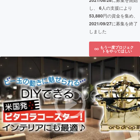
2021/08/28
に募集を開始
し、
6
人の支援により
53,880
円の資金を集め、
2021/09/27
に募集を終了
しました
もう一度プロジェク
トをやってほしい