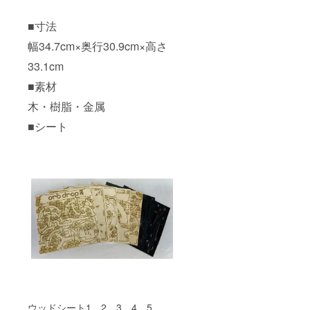
■寸法
幅34.7cm×奥行30.9cm×高さ
33.1cm
■素材
木・樹脂・金属
■シート
ウッドシート1、2、3、4、5