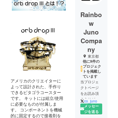
Rainbo
w
Juno
Compa
ny
東京都
他に9件の
プロジェク
トを掲載し
ています
アメリカのクリエイターに
当プロジェ
よって設計された、手作り
クトページ
できるピタゴラコースター
をお読み頂
です。 キットには組立/使用
きありがと
co_juno
に必要なものが付属しま
うございま
メッセー
す。 コンポーネントを機械
す。
ジを送る
的に固定するので接着剤を