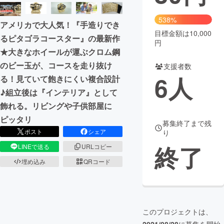
まちづくり・地域活性化
538%
アメリカで大人気！『手造りでき
目標金額は10,000
るピタゴラコースター』の最新作
円
CAMPFIRE for Social Good
CAMPFIRE Creation
★大きなホイールが運ぶクロム鋼
CAMPFIREふるさと納税
machi-ya
コミュニティ
のビー玉が、コースを走り抜け
支援者数
6
人
る！見ていて飽きにくい複合設計
♪組立後は『インテリア』として
飾れる。リビングや子供部屋に
ピッタリ
募集終了まで残
ポスト
シェア
り
終了
LINEで送る
URLコピー
埋め込み
QRコード
このプロジェクトは、