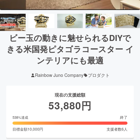
ビー玉の動きに魅せられるDIYで
きる米国発ピタゴラコースター イ
ンテリアにも最適
Rainbow Juno Company
プロダクト
現在の支援総額
53,880
円
終了
538
%達成
目標金額
10,000
円
支援者数
6
人