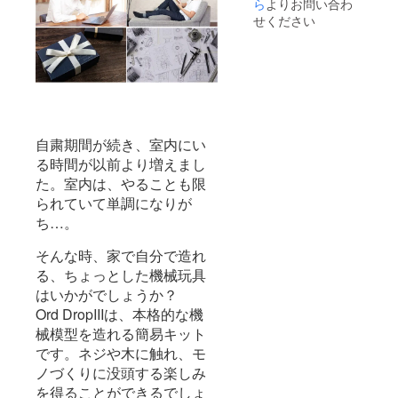
ら
よりお問い合わ
せください
自粛期間が続き、室内にい
る時間が以前より増えまし
た。室内は、やることも限
られていて単調になりが
ち…。
そんな時、家で自分で造れ
る、ちょっとした機械玩具
はいかがでしょうか？
Ord DropIIIは、本格的な機
械模型を造れる簡易キット
です。ネジや木に触れ、モ
ノづくりに没頭する楽しみ
を得ることができるでしょ