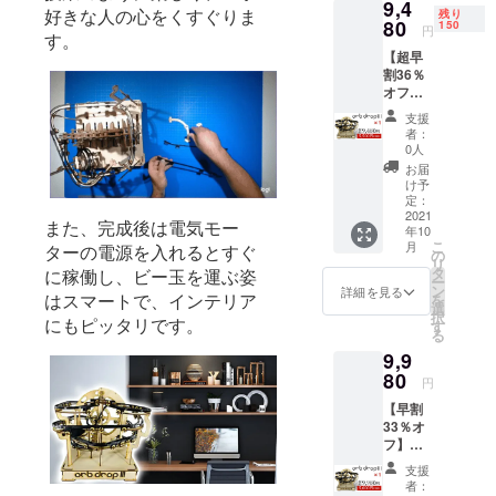
9,4
販売価
ている製品
好きな人の心をくすぐりま
残り
格
80
150
円
です。
す。
￥14,98
【超早
0の
割36％
40％OF
そして、皆
オフ】
F］
様のオンラ
ピタゴ
★【超
支援
ラコー
イン生活に
超早
者：
スター
割】
0人
安心、安全
Ord
￥8,980
お届
と豊かさを
DropIII
(税込) --
け予
× 1個 ピ
-----------
定：
お届けでき
タゴラ
2021
--- 一般
また、完成後は電気モー
るものであ
年10
コース
販売予
こ
月
ターの電源を入れるとすぐ
ると信じて
ター
定価格
の
リ
Ord
【￥14,
タ
に稼働し、ビー玉を運ぶ姿
います。
ー
DropIII
980】
ン
詳細を見る
はスマートで、インテリア
を
× 1個
(税込)
選
択
［一般
にもピッタリです。
皆さまから
す
る
販売価
↓↓↓
のご支援を
9,9
格
【数量
力に変え、
￥14,98
80
限定
円
0の
40%OF
より役に立
【早割
36％OF
F!!!】
つ商品を送
33％オ
F］
フ】ピ
り出せるよ
★【超
↓↓↓
タゴラ
早割】
【超超
う努力して
支援
コース
￥9,480
早割】
者：
まいりま