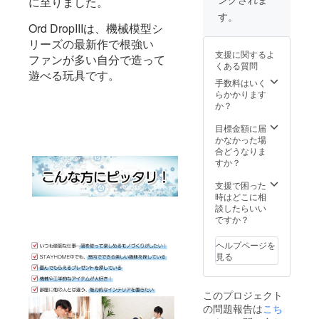
に至りました。
↓↓↓
す。
【33%
Ord DropIIIは、機械模型シ
OFF!!!
リーズの最新作で根強い
】
支援に関するよ
ファンが多い自分で造って
↓↓↓
くある質問
【早
遊べる玩具です。
割】
手数料はいく
￥9,980
らかかります
(税込)
か？
目標金額に届
かなかった場
合どうなりま
すか？
支援で困った
時はどこに相
談したらいい
ですか？
ヘルプページを
見る
このプロジェクト
の問題報告は
こち