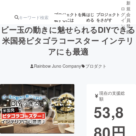
新
ロ
規
グ
会
プロジェクトを掲
はじ
プロジェクト
/
載するには
める
をさがす
イ
員
ン
登
ビー玉の動きに魅せられるDIYできる
録
米国発ピタゴラコースター インテリ
アにも最適
人気のプロ
注目のリ
注目の新着プロ
募集終了が近いプ
もうすぐ公開
ジェクト
ターン
ジェクト
ロジェクト
されます
Rainbow Juno Company
プロダクト
アート・写真
音楽
現在の支援総
テクノロジー・ガジェット
ゲーム・サ
額
53,8
映像・映画
書籍・雑誌
80
円
ビジネス・起業
チャレンジ