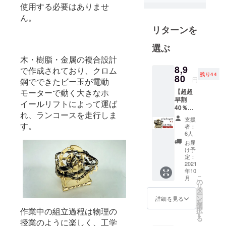
使用する必要はありませ
私達は、日
ん。
本には未だ
リターンを
販売されて
いない想い
選ぶ
の込められ
木・樹脂・金属の複合設計
て作られた
8,9
で作成されており、クロム
商品を世界
残り44
80
円
鋼でできたビー玉が電動
各地から輸
モーターで動く大きなホ
【超超
入し、想い
早割
イールリフトによって運ば
を引き継い
40％オ
れ、ランコースを走行しま
フ】ピ
で使われる
支援
タゴラ
す。
者：
日本のお客
コース
6人
ター
様との架け
お届
Ord
け予
橋になるべ
DropIII
定：
く努めてお
× 1個 ピ
2021
年10
タゴラ
ります。今
こ
月
コース
の
回ご紹介す
リ
ター
タ
ー
る品は、私
Ord
ン
詳細を見る
を
DropIII
選
自身も非常
択
作業中の組立過程は物理の
× 1個
す
る
に気に入っ
［一般
授業のように楽しく、工学