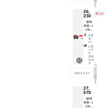
択
箱 ・
す
る
ケース
26,
袋 価
残り25
格：
230
円
23,370
・財布
円 税・
本体×１
送料込
（Olivia
み
緑、
支援
Brown
者：
ダーク
0人
ブラウ
お届
ン、
け予
Navyネ
定：
イ
2022
年03
ビー、
こ
月
Cognac
の
リ
茶色、
タ
ー
Nero
ン
詳細を見る
を
黒） ・
選
択
箱 ・
す
る
ケース
27,
袋 価
格：
570
円
26,230
・財布
円 税・
本体×１
送料込
（Olivia
み