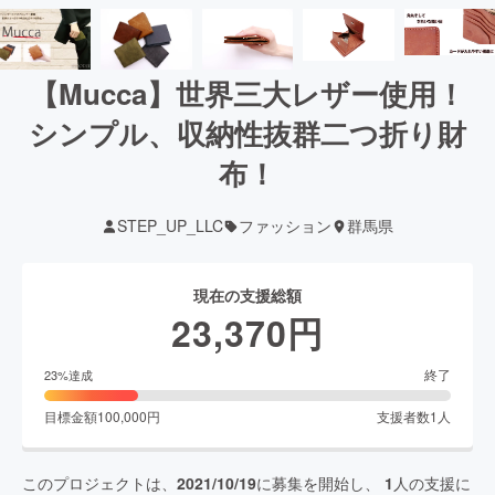
【Mucca】世界三大レザー使用！
シンプル、収納性抜群二つ折り財
布！
STEP_UP_LLC
ファッション
群馬県
現在の支援総額
23,370
円
終了
23
%達成
目標金額
100,000
円
支援者数
1
人
このプロジェクトは、
2021/10/19
に募集を開始し、
1
人の支援に