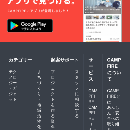
カテゴリー
起案サポート
サ
CAMP
ー
FIRE
テク
ま
プ
ス
ビ
につい
ノロ
ち
ロ
タ
ス
て
ジー
づ
ジ
ッ
・ガ
く
ェ
フ
CAM
CAMP
ジェ
り
ク
に
PFI
FIREと
ット
・
ト
相
RE
は
地
を
談
CAM
あんし
域
作
す
PFI
ん・安
活
る
る
RE
全への
性
資
コ
取り組
化
料
ミュ
み