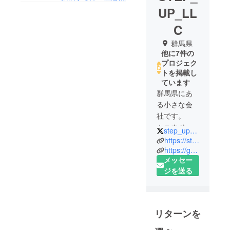
UP_LL
C
群馬県
他に7件の
プロジェク
トを掲載し
ています
群馬県にあ
る小さな会
社です。
クラウド
step_up_LLC
ファンディ
https://step-up2020.com
ング、通信
https://good-item.co.jp
メッセー
販売をやっ
ジを送る
ています。
オリジナル
ブランド
「GOOD
リターンを
ITEM」では
タイで作ら