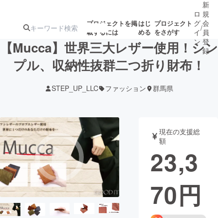
新
ロ
規
グ
会
プロジェクトを掲
はじ
プロジェクト
/
載するには
める
をさがす
イ
員
ン
登
【Mucca】世界三大レザー使用！シン
録
プル、収納性抜群二つ折り財布！
人気のプロ
注目のリ
注目の新着プロ
募集終了が近いプ
もうすぐ公開
STEP_UP_LLC
ファッション
群馬県
ジェクト
ターン
ジェクト
ロジェクト
されます
アート・写真
音楽
現在の支援総
額
23,3
テクノロジー・ガジェット
ゲーム・サ
70
円
映像・映画
書籍・雑誌
ビジネス・起業
チャレンジ