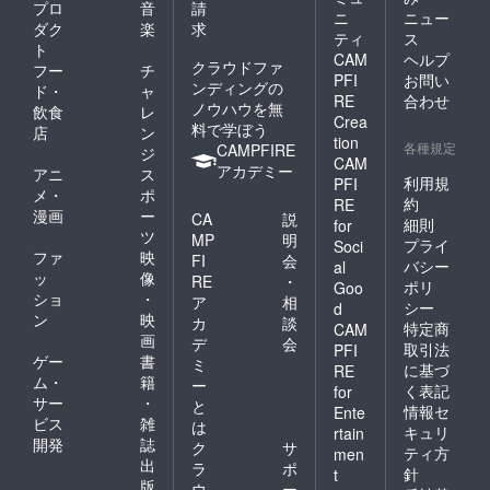
プロ
音
請
ニ
ニュー
ダク
楽
求
ティ
ス
ト
CAM
ヘルプ
クラウドファ
フー
チ
PFI
お問い
ンディングの
ド・
ャ
RE
合わせ
ノウハウを無
飲食
レ
Crea
料で学ぼう
店
ン
tion
各種規定
CAMPFIRE
ジ
CAM
アカデミー
アニ
ス
利用規
PFI
メ・
ポ
約
RE
漫画
ー
CA
説
細則
for
ツ
MP
明
プライ
Soci
ファ
映
FI
会
バシー
al
ッ
像
RE
・
ポリ
Goo
ショ
・
ア
相
シー
d
ン
映
カ
談
特定商
CAM
画
デ
会
取引法
PFI
ゲー
書
ミ
に基づ
RE
ム・
籍
ー
く表記
for
サー
・
と
情報セ
Ente
ビス
雑
は
キュリ
rtain
開発
誌
ク
サ
ティ方
men
出
ラ
ポ
針
t
版
ウ
ー