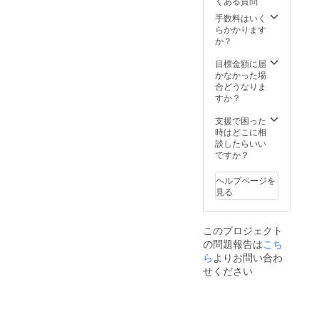
くある質問
手数料はいく
らかかります
か？
目標金額に届
かなかった場
合どうなりま
すか？
支援で困った
時はどこに相
談したらいい
ですか？
ヘルプページを
見る
このプロジェクト
の問題報告は
こち
ら
よりお問い合わ
せください