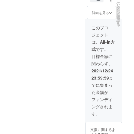
こ
月
Cognac
の
リ
茶色、
タ
ー
Nero
ン
詳細を見る
を
黒） ・
選
択
箱 ・
す
る
ケース
このプロ
袋 価
ジェクト
格：
28,920
は、
All-In方
円 税・
式
です。
送料込
み
目標金額に
関わらず、
2021/12/24
23:59:59
ま
でに集まっ
た金額が
ファンディ
ングされま
す。
支援に関するよ