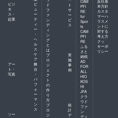
反社基
CAM
ビジ
ビ
ド
ト
本方針
PFI
ネ
ュ
フ
サ
カスタ
RE
ス・
ー
ァ
ー
マーハ
for
起業
テ
ン
ビ
ラスメ
Spor
ィ
デ
ス
ントに
ts
ー
ィ
対する
CAM
・
ン
考え方
PFI
ヘ
グ
クッ
RE
ル
と
キーポ
ふる
ス
は
リシー
さと
ケ
プ
実
納税
ア
ロ
施
AD
アー
舞
ジ
事
FOR
ト・
台
ェ
例
ALL
写真
・
ク
HIO
パ
ト
KOS
フ
の
HI
ォ
作
JFA
ー
り
クラ
マ
方
ウド
ン
プ
統
ファ
ス
ロ
計
ン
ソー
ジ
デ
ディ