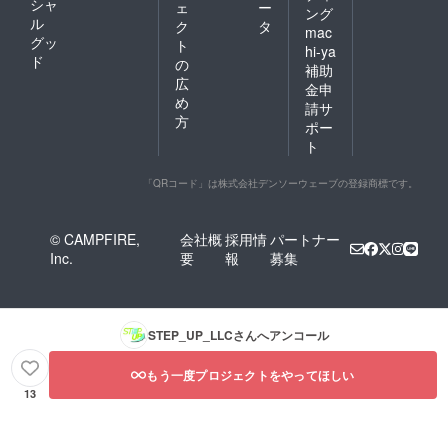
シャ
ェ
ー
ング
ル
ク
タ
mac
グッ
ト
hi-ya
ド
の
補助
広
金申
め
請サ
方
ポー
ト
「QRコード」は株式会社デンソーウェーブの登録商標です。
© CAMPFIRE,
会社概
採用情
パートナー
Inc.
要
報
募集
STEP_UP_LLC
さんへアンコール
もう一度プロジェクトをやってほしい
13