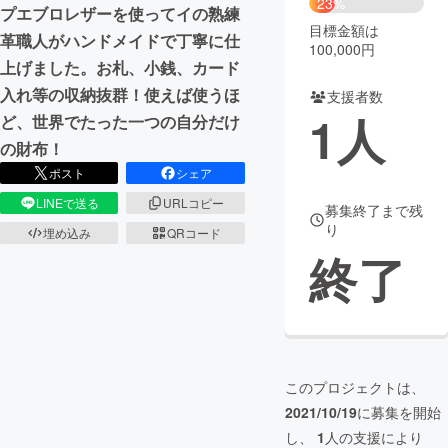
23%
プエブロレザーを使ってイの熟練
目標金額は
まちづくり・地域活性化
革職人がハンドメイドで丁寧に仕
100,000円
上げました。お札、小銭、カード
入れ等の収納抜群！使えば使うほ
支援者数
CAMPFIRE for Social Good
CAMPFIRE Creation
1
人
ど、世界でたった一つの自分だけ
CAMPFIREふるさと納税
machi-ya
コミュニティ
の財布！
ポスト
シェア
LINEで送る
URLコピー
募集終了まで残
り
埋め込み
QRコード
終了
このプロジェクトは、
2021/10/19
に募集を開始
し、
1
人の支援により