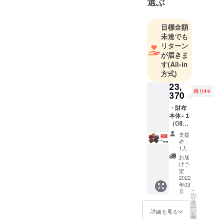
選ぶ
れた革製品
の販売を
目標金額
行っていま
未達でも
す。財布も
リターン
作っていま
が届きま
す
す
(All-in
方式)
23,
残り49
370
円
・財布
本体×１
（Olivia
緑、
支援
Brown
者：
ダーク
1人
ブラウ
お届
ン、
け予
Navyネ
定：
イ
2022
年03
ビー、
こ
月
Cognac
の
リ
茶色、
タ
ー
Nero
ン
詳細を見る
を
黒） ・
選