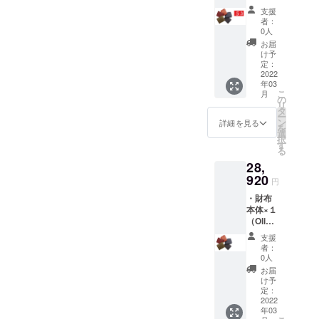
緑、
支援
Brown
者：
ダーク
0人
ブラウ
お届
ン、
け予
Navyネ
定：
イ
2022
年03
ビー、
こ
月
Cognac
の
リ
茶色、
タ
ー
Nero
ン
詳細を見る
を
黒） ・
選
択
箱 ・
す
る
ケース
28,
袋 価
格：
920
円
27,570
・財布
円 税・
本体×１
送料込
（Olivia
み
緑、
支援
Brown
者：
ダーク
0人
ブラウ
お届
ン、
け予
Navyネ
定：
イ
2022
年03
ビー、