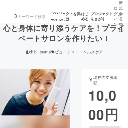
新
ロ
規
グ
会
プロジェクトを掲
はじ
プロジェクト
/
載するには
める
をさがす
イ
員
ン
登
心と身体に寄り添うケアを！プライ
録
ベートサロンを作りたい！
人気のプロ
注目のリ
注目の新着プロ
募集終了が近いプ
もうすぐ公開
chibi_tsuma
ビューティー・ヘルスケア
ジェクト
ターン
ジェクト
ロジェクト
されます
アート・写真
音楽
現在の支援総
額
10,0
テクノロジー・ガジェット
ゲーム・サ
00
円
映像・映画
書籍・雑誌
ビジネス・起業
チャレンジ