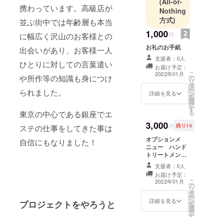
(All-or-
携わっています。高級店が
Nothing
方式)
並ぶ街中では年齢層も本当
1,000
円
に幅広く沢山のお客様との
お礼のお手紙
出会いがあり、お客様一人
支援者：0人
ひとりに対しての言葉遣い
お届け予定：
こ
2022年01月
や所作等の知識も身につけ
の
リ
タ
ー
られました。
ン
詳細を見る
を
選
択
す
る
東京の中心である銀座でエ
3,000
円
残り10
ステの仕事をしてきた事は
オプションメ
自信にもなりました！
ニュー ハンド
トリートメント
10分提供
支援者：0人
お届け予定：
こ
2022年01月
の
リ
タ
ー
ン
詳細を見る
プロジェクトをやろうと
を
選
択
す