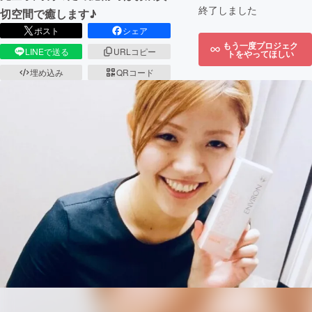
終了しました
切空間で癒します♪
ポスト
シェア
もう一度プロジェク
LINEで送る
URLコピー
トをやってほしい
埋め込み
QRコード