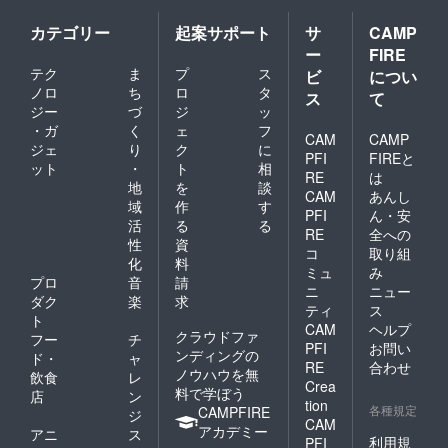
カテゴリー
起案サポート
サ
CAMP
ー
FIRE
テク
ま
プ
ス
ビ
につい
ノロ
ち
ロ
タ
ス
て
ジー
づ
ジ
ッ
・ガ
く
ェ
フ
CAM
CAMP
ジェ
り
ク
に
PFI
FIREと
ット
・
ト
相
RE
は
地
を
談
CAM
あんし
域
作
す
PFI
ん・安
活
る
る
RE
全への
性
資
コ
取り組
化
料
ミュ
み
プロ
音
請
ニ
ニュー
ダク
楽
求
ティ
ス
ト
CAM
ヘルプ
クラウドファ
フー
チ
PFI
お問い
ンディングの
ド・
ャ
RE
合わせ
ノウハウを無
飲食
レ
Crea
料で学ぼう
店
ン
tion
各種規定
CAMPFIRE
ジ
CAM
アカデミー
アニ
ス
利用規
PFI