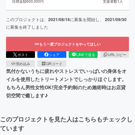
目標金額
600,000
円
支援者数
1
人
このプロジェクトは、
2021/08/16
に募集を開始し、
2021/09/30
に募集を終了しました
もう一度プロジェクトをやってほしい
ポスト
シェア
LINEで送る
URLコピー
埋め込み
QRコード
気付かないうちに疲れやストレスでいっぱいの身体をオ
イルを使用したトリートメントでしっかりほぐします。
もちろん男性女性OK!完全予約制のため施術時はお店貸
切空間で癒します♪
このプロジェクトを見た人はこちらもチェックし
ています