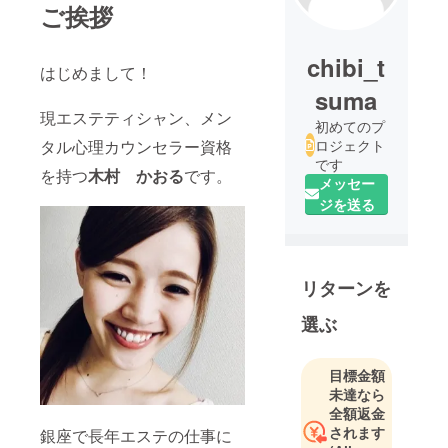
ご挨拶
chibi_t
はじめまして！
suma
現エステティシャン、メン
初めてのプ
タル心理カウンセラー資格
ロジェクト
です
を持つ
木村 かおる
です。
メッセー
ジを送る
リターンを
選ぶ
目標金額
未達なら
全額返金
されます
銀座で長年エステの仕事に