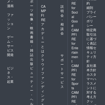
メ・
ポ
約
RE
漫画
ー
CA
説
細則
for
ツ
MP
明
プライ
Soci
ファ
映
FI
会
バシー
al
ッ
像
RE
・
ポリ
Goo
ショ
・
ア
相
シー
d
ン
映
カ
談
特定商
CAM
画
デ
会
取引法
PFI
ゲー
書
ミ
に基づ
RE
ム・
籍
ー
く表記
for
サー
・
と
情報セ
Ente
ビス
雑
は
キュリ
rtain
開発
誌
ク
サ
ティ方
men
出
ラ
ポ
針
t
版
ウ
ー
反社基
CAM
ビジ
ビ
ド
ト
本方針
PFI
ネ
ュ
フ
サ
カスタ
RE
ス・
ー
ァ
ー
マーハ
for
起業
テ
ン
ビ
ラスメ
Spor
ィ
デ
ス
ントに
ts
ー
ィ
対する
CAM
・
ン
考え方
PFI
ヘ
グ
クッ
RE
ル
と