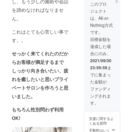
る
し、もう少しの施術や会話
このプロ
を諦めなければなりませ
ジェクト
は、All-or-
ん。
Nothing方式
これはとても心苦しい事で
です。
目標金額を
す。。
達成した場
せっかく来てくれたのだか
合にのみ、
2021/09/30
らお客様が満足するまで
23:59:59
ま
しっかり向き合いたい、疲
でに集まっ
れを癒したいと思いプライ
た金額が
ベートサロンを作ろうと思
ファンディ
ングされま
いました。
す。
もちろん性別問わず利用
OK!
支援に関するよ
くある質問
手数料はいく