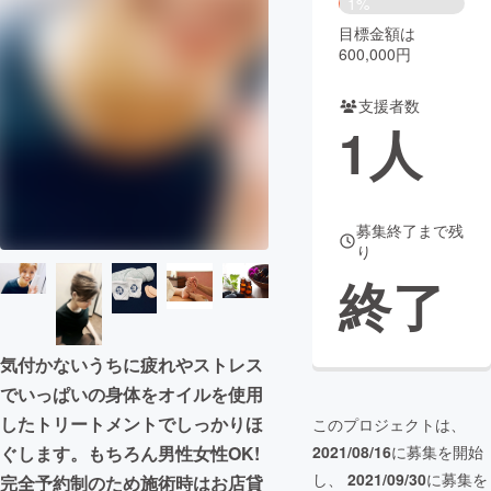
1%
目標金額は
まちづくり・地域活性化
600,000円
支援者数
CAMPFIRE for Social Good
CAMPFIRE Creation
1
人
CAMPFIREふるさと納税
machi-ya
コミュニティ
募集終了まで残
り
終了
気付かないうちに疲れやストレス
でいっぱいの身体をオイルを使用
したトリートメントでしっかりほ
このプロジェクトは、
ぐします。もちろん男性女性OK!
2021/08/16
に募集を開始
し、
2021/09/30
に募集を
完全予約制のため施術時はお店貸