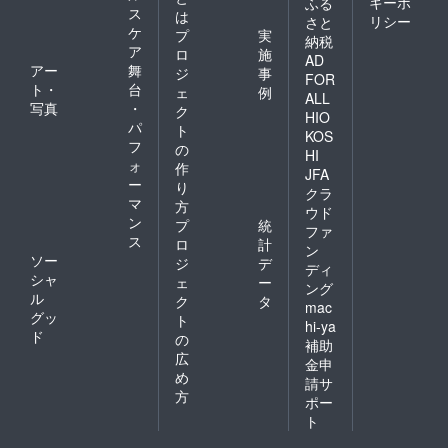
キーポ
ふる
ス
は
リシー
さと
ケ
プ
実
納税
ア
ロ
施
AD
アー
舞
ジ
事
FOR
ト・
台
ェ
例
ALL
写真
・
ク
HIO
パ
ト
KOS
フ
の
HI
ォ
作
JFA
ー
り
クラ
マ
方
ウド
ン
プ
統
ファ
ス
ロ
計
ン
ソー
ジ
デ
ディ
シャ
ェ
ー
ング
ル
ク
タ
mac
グッ
ト
hi-ya
ド
の
補助
広
金申
め
請サ
方
ポー
ト