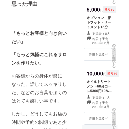
る
思った理由
5,000
円
残り10
オプション 膝
下フットトリー
トメント15分提
供
「もっとお客様と向き合い
支援者：0人
お届け予定：
たい」
こ
2022年02月
の
リ
タ
ー
「もっと気軽にこれるサロ
ン
詳細を見る
を
選
択
ンを作りたい」
す
る
10,000
円
残り10
お客様からの身体が楽に
オイルトリート
なった、話してスッキリし
メント60分コー
ス5300円10%割
た、などのお言葉を頂くの
引
支援者：1人
はとても嬉しい事です。
お届け予定：
こ
2022年03月
の
リ
しかし、どうしてもお店の
タ
ー
ン
詳細を見る
を
時間や予約の関係であと少
選
択
す