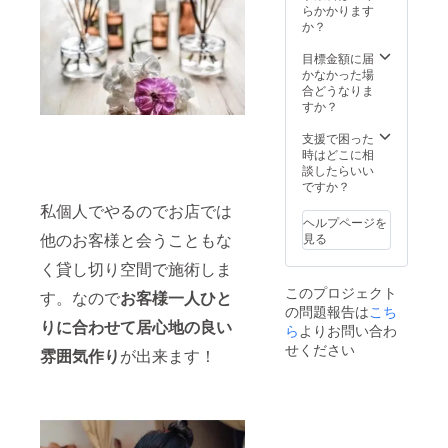
らかかります
か？
目標金額に届
かなかった場
合どうなりま
すか？
支援で困った
時はどこに相
談したらいい
ですか？
私個人でやるのでお店では
ヘルプページを
他のお客様と会うこともな
見る
く貸し切り空間で施術しま
このプロジェクト
す。なので
お客様一人ひと
の問題報告は
こち
りに合わせて居心地の良い
ら
よりお問い合わ
せください
雰囲気作り
が出来ます！