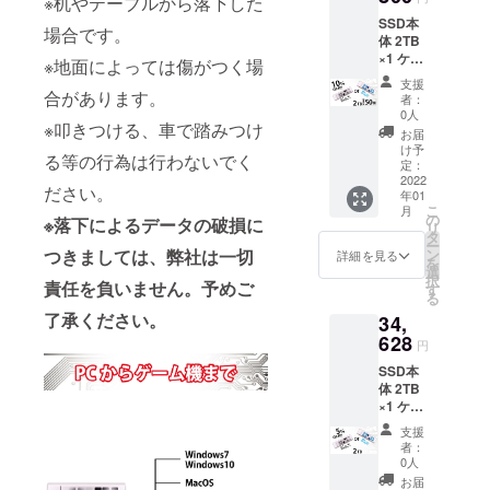
※机やテーブルから落下した
SSD本
場合です。
体 2TB
×1 ケー
※地面によっては傷がつく場
ブル2本
支援
(Type-
合があります。
者：
C&Type
0人
※叩きつける、車で踏みつけ
-
お届
C/Type-
け予
る等の行為は行わないでく
C&USB
定：
-A) 日本
2022
ださい。
年01
語保証
こ
月
書 定
の
※落下によるデータの破損に
リ
価：
タ
ー
36,450
つきましては、弊社は一切
ン
詳細を見る
を
円 税・
選
択
責任を負いません。予めご
送料込
す
る
み
了承ください。
34,
628
円
SSD本
体 2TB
×1 ケー
ブル2本
支援
(Type-
者：
C&Type
0人
-
お届