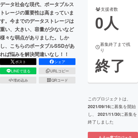
データ社会な現代、ポータブルス
支援者数
まちづくり・地域活性化
トレージの重要性は高まっていま
0
人
す。今までのデータストレージは
重い、大きい、容量が少ないなど
CAMPFIRE for Social Good
CAMPFIRE Creation
様々な弱点がありました。しか
CAMPFIREふるさと納税
machi-ya
コミュニティ
募集終了まで残
し、こちらのポータブルSSDがあ
り
れば悩みを解決間違いなし！！
終了
ポスト
シェア
LINEで送る
URLコピー
埋め込み
QRコード
このプロジェクトは、
2021/09/16
に募集を開始
し、
2021/11/30
に募集を
終了しました
もう一度プロジェク