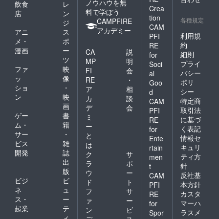
ノウハウを無
飲食
レ
Crea
料で学ぼう
店
ン
tion
各種規定
CAMPFIRE
ジ
CAM
アカデミー
アニ
ス
利用規
PFI
メ・
ポ
約
RE
漫画
ー
CA
説
細則
for
ツ
MP
明
プライ
Soci
ファ
映
FI
会
バシー
al
ッ
像
RE
・
ポリ
Goo
ショ
・
ア
相
シー
d
ン
映
カ
談
特定商
CAM
画
デ
会
取引法
PFI
ゲー
書
ミ
に基づ
RE
ム・
籍
ー
く表記
for
サー
・
と
情報セ
Ente
ビス
雑
は
キュリ
rtain
開発
誌
ク
サ
ティ方
men
出
ラ
ポ
針
t
版
ウ
ー
反社基
CAM
ビジ
ビ
ド
ト
本方針
PFI
ネ
ュ
フ
サ
カスタ
RE
ス・
ー
ァ
ー
マーハ
for
起業
テ
ン
ビ
ラスメ
Spor
ィ
デ
ス