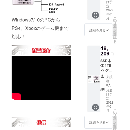
C/Type-
け予
C&USB
定：
-A) 日本
2022
年01
語保証
こ
月
Windows7/10のPCから
書 定
の
リ
価：
タ
PS4、Xboxのゲーム機まで
ー
36,450
ン
詳細を見る
を
円 税・
選
対応！
択
送料込
す
る
み
48,
209
円
SSD本
体 1TB
×2 ケー
ブル2本
支援
(Type-
者：
C&Type
0人
-
お届
C/Type-
け予
C&USB
定：
-A)×2
2022
年01
日本語
こ
月
保証書
の
リ
定価：
タ
ー
58,800
ン
詳細を見る
を
円 税・
選
択