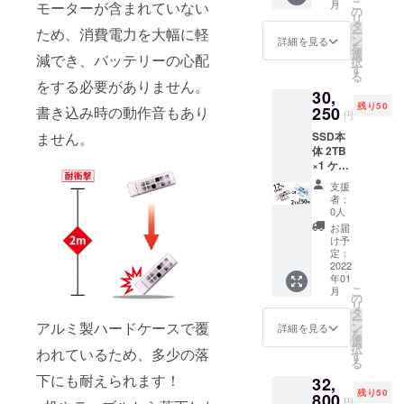
こ
月
モーターが含まれていない
書 定
の
リ
価：
タ
ため、消費電力を大幅に軽
ー
29,400
ン
詳細を見る
を
円 税・
選
減でき、バッテリーの心配
択
送料込
す
る
み
をする必要がありません。
30,
残り50
書き込み時の動作音もあり
250
円
ません。
SSD本
体 2TB
×1 ケー
ブル2本
支援
(Type-
者：
C&Type
0人
-
お届
C/Type-
け予
C&USB
定：
-A) 日本
2022
年01
語保証
こ
月
書 定
の
リ
価：
タ
ー
36,450
アルミ製ハードケースで覆
ン
詳細を見る
を
円 税・
選
択
われているため、多少の落
送料込
す
る
み
下にも耐えられます！
32,
残り50
800
円