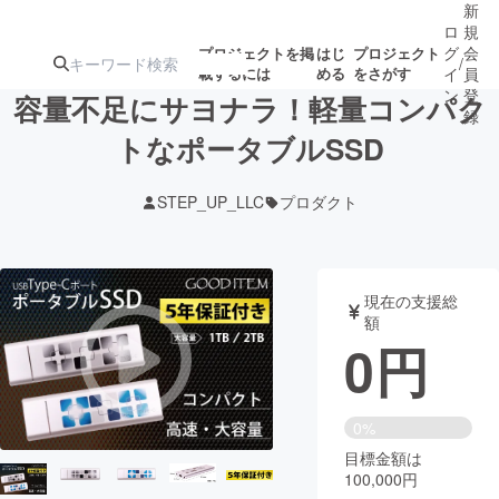
新
ロ
規
グ
会
プロジェクトを掲
はじ
プロジェクト
/
載するには
める
をさがす
イ
員
ン
登
容量不足にサヨナラ！軽量コンパク
録
トなポータブルSSD
人気のプロ
注目のリ
注目の新着プロ
募集終了が近いプ
もうすぐ公開
STEP_UP_LLC
プロダクト
ジェクト
ターン
ジェクト
ロジェクト
されます
アート・写真
音楽
現在の支援総
額
0
円
テクノロジー・ガジェット
ゲーム・サ
映像・映画
書籍・雑誌
0%
目標金額は
100,000円
ビジネス・起業
チャレンジ