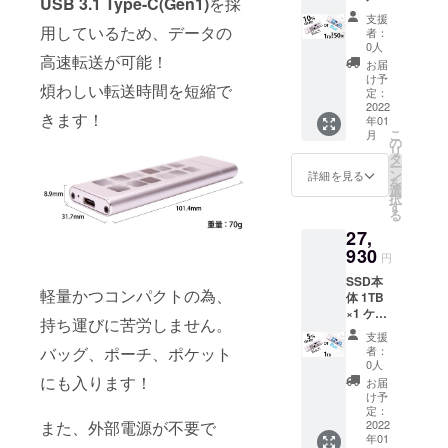
USB 3.1 Type-C(Gen1)
を採
ブル2本
支援
(Type-
用しているため、データの
者：
C&Type
0人
高速転送が可能！
-
お届
C/Type-
け予
煩わしい転送時間を短縮で
C&USB
定：
-A) 日本
2022
きます！
年01
語保証
こ
月
書 定
の
リ
価：
タ
ー
29,400
ン
詳細を見る
を
円 税・
選
択
送料込
す
る
み
27,
930
円
SSD本
軽量かつコンパクトの為、
体 1TB
×1 ケー
持ち運びに苦労しません。
ブル2本
支援
(Type-
バッグ、ポーチ、ポケット
者：
C&Type
0人
-
にも入ります！
お届
C/Type-
け予
C&USB
定：
また、外部電源が不要で
-A) 日本
2022
年01
語保証