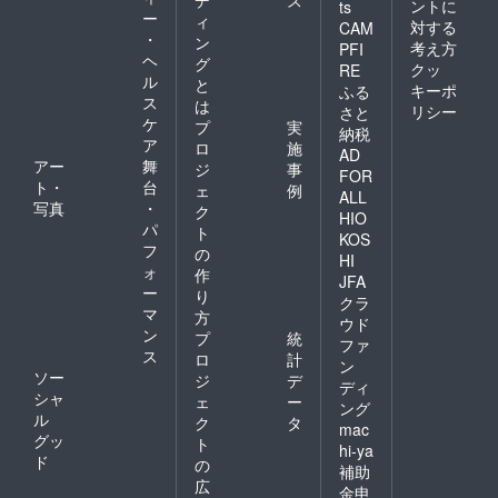
ントに
ts
ー
ィ
対する
CAM
・
ン
考え方
PFI
ヘ
グ
クッ
RE
ル
と
キーポ
ふる
ス
は
リシー
さと
ケ
プ
実
納税
ア
ロ
施
AD
アー
舞
ジ
事
FOR
ト・
台
ェ
例
ALL
写真
・
ク
HIO
パ
ト
KOS
フ
の
HI
ォ
作
JFA
ー
り
クラ
マ
方
ウド
ン
プ
統
ファ
ス
ロ
計
ン
ソー
ジ
デ
ディ
シャ
ェ
ー
ング
ル
ク
タ
mac
グッ
ト
hi-ya
ド
の
補助
広
金申