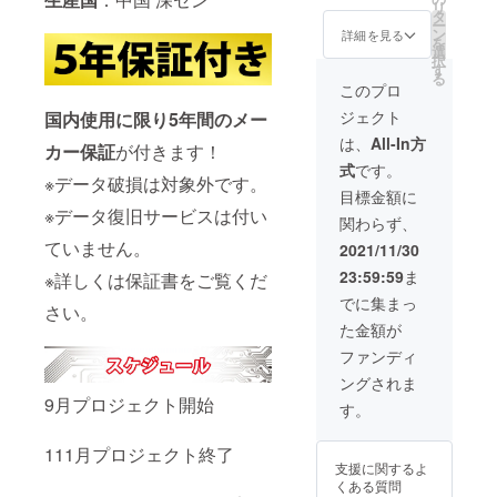
リ
定価：
タ
ー
72,900
ン
詳細を見る
を
円 税・
選
択
送料込
す
る
み
このプロ
ジェクト
国内使用に限り5年間のメー
は、
All-In方
カー保証
が付きます！
式
です。
※データ破損は対象外です。
目標金額に
※データ復旧サービスは付い
関わらず、
ていません。
2021/11/30
23:59:59
ま
※詳しくは保証書をご覧くだ
でに集まっ
さい。
た金額が
ファンディ
ングされま
9月プロジェクト開始
す。
111月プロジェクト終了
支援に関するよ
くある質問