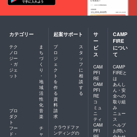
カテゴリー
起案サポート
サ
CAMP
ー
FIRE
テク
ま
プ
ス
ビ
につい
ノロ
ち
ロ
タ
ス
て
ジー
づ
ジ
ッ
・ガ
く
ェ
フ
CAM
CAMP
ジェ
り
ク
に
PFI
FIREと
ット
・
ト
相
RE
は
地
を
談
CAM
あんし
域
作
す
PFI
ん・安
活
る
る
RE
全への
性
資
コ
取り組
化
料
ミュ
み
プロ
音
請
ニ
ニュー
ダク
楽
求
ティ
ス
ト
CAM
ヘルプ
クラウドファ
フー
チ
PFI
お問い
ンディングの
ド・
ャ
RE
合わせ