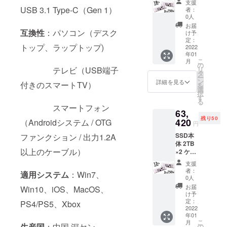
支援
(Type-
USB 3.1 Type-C（Gen 1）
者：
C&Type
0人
-
お届
C/Type-
互換性
：パソコン（デスク
け予
C&USB
定：
トップ、ラップトップ)
-A)×2
2022
年01
日本語
こ
月
保証書
の
テレビ（USB端子
リ
定価：
タ
ー
72,900
ン
詳細を見る
付きのスマートTV）
を
円 税・
選
択
送料込
す
る
み
スマートフォン
63,
残り50
420
（Androidシステム / OTG
円
SSD本
ファンクション / 出力1.2A
体 2TB
以上のケーブル）
×2 ケー
ブル2本
支援
(Type-
者：
適用システム
：Win7、
C&Type
0人
-
お届
Win10、iOS、MacOS、
C/Type-
け予
C&USB
定：
PS4/PS5、Xbox
-A)×2
2022
年01
日本語
こ
月
保証書
生産国
：中国 深セン
の