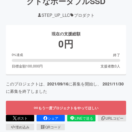
クトなポータブルSSD
STEP_UP_LLC
プロダクト
現在の支援総額
0
円
終了
0
%達成
目標金額
100,000
円
支援者数
0
人
このプロジェクトは、
2021/09/16
に募集を開始し、
2021/11/30
に募集を終了しました
もう一度プロジェクトをやってほしい
ポスト
シェア
LINEで送る
URLコピー
埋め込み
QRコード