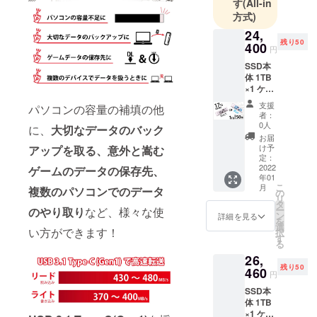
す
す
(All-in
方式)
24,
残り50
400
円
SSD本
体 1TB
×1 ケー
ブル2本
支援
パソコンの容量の補填の他
(Type-
者：
C&Type
0人
に、
大切なデータのバック
-
お届
C/Type-
け予
アップを取る、意外と嵩む
C&USB
定：
-A) 日本
2022
ゲームのデータの保存先、
年01
語保証
こ
月
複数のパソコンでのデータ
書 定
の
リ
価：
タ
ー
のやり取り
など、様々な使
29,400
ン
詳細を見る
を
円 税・
選
い方ができます！
択
送料込
す
る
み
26,
残り50
460
円
SSD本
体 1TB
×1 ケー