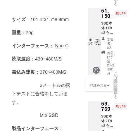
送料込
す
る
み
51,
残り50
150
円
サイズ
：101.4*31.7*8.9mm
SSD本
体 1TB
重量
：70g
×2 ケー
ブル2本
支援
(Type-
者：
インターフェース
：Type-C
C&Type
0人
-
お届
C/Type-
け予
読取速度
：430~480M/S
C&USB
定：
-A)×2
2022
年01
日本語
書込み速度
：370~400M/S
こ
月
保証書
の
リ
定価：
タ
ー
58,800
2メートルの落
ン
詳細を見る
を
円 税・
選
択
下テストに合格をしていま
送料込
す
る
み
す。
59,
残り50
769
円
M.2 SSD
SSD本
体 2TB
×2 ケー
製品インターフェース
：
ブル2本