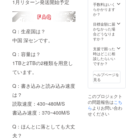
1月リターン発送開始予定
手数料はいく
らかかります
か？
目標金額に届
かなかった場
Q：生産国は？
合どうなりま
すか？
中国 深センです。
支援で困った
Q：容量は？
時はどこに相
談したらいい
1TBと2TBの2種類を用意し
ですか？
ています。
ヘルプページを
見る
Q：書き込みと読み込み速度
は？
このプロジェクト
の問題報告は
こち
読取速度：430~480M/S
ら
よりお問い合わ
書込み速度：370~400M/S
せください
Q：ほんとに落としても大丈
夫？