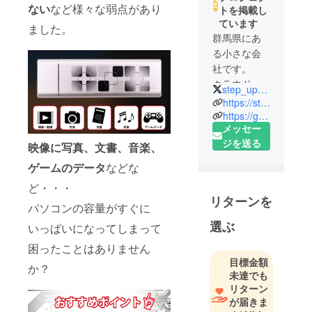
ない
など様々な弱点があり
トを掲載し
ています
ました。
群馬県にあ
る小さな会
社です。
クラウド
step_up_LLC
ファンディ
https://step-up2020.com
ング、通信
https://good-item.co.jp
メッセー
販売をやっ
ジを送る
ています。
映像に写真、文書、音楽、
オリジナル
ゲームのデータ
などな
ブランド
ど・・・
「GOOD
リターンを
ITEM」では
パソコンの容量がすぐに
タイで作ら
選ぶ
いっぱいになってしまって
れた革製品
困ったことはありません
の販売を
目標金額
行っていま
か？
未達でも
す。財布も
リターン
作っていま
が届きま