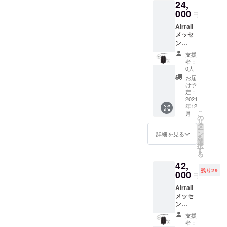
24,
円（税
サイズ
込・送
000
は1種類
円
料込
です。
Airrail
み）の
※デザイ
メッセ
約
ン・仕
ン
23%OF
様は変
ジャー
F。 ※生
更にな
支援
ビジネ
産効率
る可能
者：
スカ
が向上
性もご
0人
ジュア
した場
ざいま
お届
ルバッ
合な
す。ご
け予
グ 1個 ※
ど、定
定：
了承く
消費税
2021
価が今
ださ
年12
込み、
後変更
い。 ※
こ
月
送料込
される
の
ご注文
リ
み。 ※
可能性
タ
状況、
ー
一般販
があり
ン
使用部
詳細を見る
を
売予定
ます。
選
材の供
択
価格
※色は黒
す
給状
る
29,700
のみ、
況、製
42,
円（税
サイズ
造工程
残り29
込・送
000
は1種類
上の都
円
料込
です。
合等に
Airrail
み）の
※デザイ
より出
メッセ
約
ン・仕
荷時期
ン
19%OF
様は変
が遅れ
ジャー
F。 ※生
更にな
る場合
支援
ビジネ
産効率
る可能
があり
者：