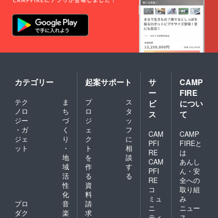
カテゴリー
起案サポート
サ
CAMP
ー
FIRE
テク
ま
プ
ス
ビ
につい
ノロ
ち
ロ
タ
ス
て
ジー
づ
ジ
ッ
・ガ
く
ェ
フ
CAM
CAMP
ジェ
り
ク
に
PFI
FIREと
ット
・
ト
相
RE
は
地
を
談
CAM
あんし
域
作
す
PFI
ん・安
活
る
る
RE
全への
性
資
コ
取り組
化
料
ミュ
み
プロ
音
請
ニ
ニュー
ダク
楽
求
ティ
ス