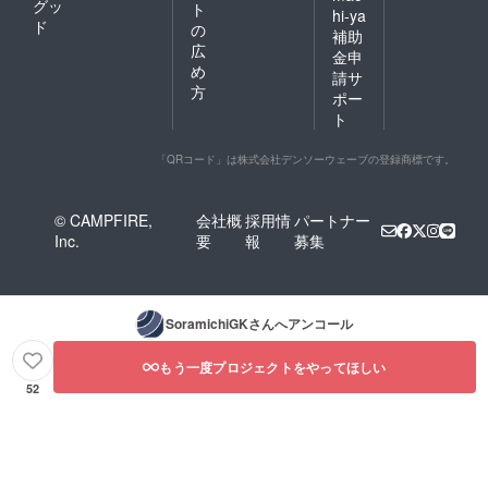
グッ
ト
hi-ya
ド
の
補助
広
金申
め
請サ
方
ポー
ト
「QRコード」は株式会社デンソーウェーブの登録商標です。
© CAMPFIRE,
会社概
採用情
パートナー
Inc.
要
報
募集
SoramichiGK
さんへアンコール
もう一度プロジェクトをやってほしい
52