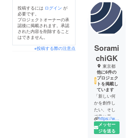
投稿するには
ログイン
が
必要です。
プロジェクトオーナーの承
認後に掲載されます。承認
された内容を削除すること
はできません。
Sorami
※投稿する際の注意点
chiGK
東京都
他に6件の
プロジェク
トを掲載し
ています
「新しい何
かを創作し
たい、そし
て常に喜び
https://www.soramichi.co.jp
を生み続け
メッセー
たい。」未
ジを送る
知の土地を