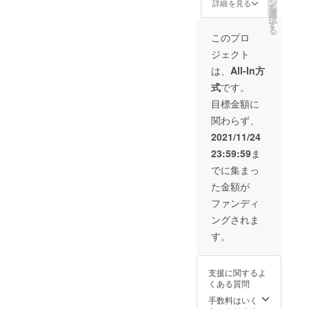
一般販
があり
ン
使用部
詳細を見る
を
売予定
ます。
選
材の供
択
価格
※色は黒
す
給状
る
59,400
のみ、
況、製
このプロ
円（税
サイズ
造工程
ジェクト
込・送
は1種類
上の都
料込
です。
合等に
は、
All-In方
み）の
※デザイ
より出
式
です。
約
ン・仕
荷時期
26%OF
様は変
が遅れ
目標金額に
F。 ※生
更にな
る場合
関わらず、
産効率
る可能
があり
が向上
性もご
ます。
2021/11/24
した場
ざいま
その際
23:59:59
ま
合な
す。ご
は直ち
ど、定
了承く
にご案
でに集まっ
価が今
ださ
内させ
た金額が
後変更
い。 ※
ていた
される
ご注文
だきま
ファンディ
可能性
状況、
す。
ングされま
があり
使用部
ます。
材の供
す。
※色は黒
給状
のみ、
況、製
サイズ
造工程
支援に関するよ
は1種類
上の都
くある質問
です。
合等に
※デザイ
より出
手数料はいく