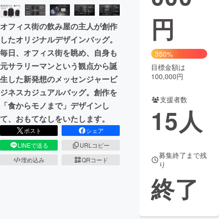
円
まちづくり・地域活性化
オフィス街の飲み屋の主人が創作
したオリジナルデザインバッグ。
CAMPFIRE for Social Good
CAMPFIRE Creation
毎日、オフィス街を眺め、自身も
350%
CAMPFIREふるさと納税
machi-ya
コミュニティ
元サラリーマンという観点から誕
目標金額は
100,000円
生した新発想のメッセンジャービ
ジネスカジュアルバッグ。創作を
支援者数
「食からモノまで」デザインし
15
人
て、おもてなしをいたします。
ポスト
シェア
LINEで送る
URLコピー
募集終了まで残
埋め込み
QRコード
り
終了