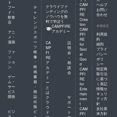
ト
CAM
ヘルプ
クラウドファ
フー
チ
PFI
お問い
ンディングの
ド・
ャ
RE
合わせ
ノウハウを無
飲食
レ
Crea
料で学ぼう
店
ン
tion
各種規定
CAMPFIRE
ジ
CAM
アカデミー
アニ
ス
利用規
PFI
メ・
ポ
約
RE
漫画
ー
CA
説
細則
for
ツ
MP
明
プライ
Soci
ファ
映
FI
会
バシー
al
ッ
像
RE
・
ポリ
Goo
ショ
・
ア
相
シー
d
ン
映
カ
談
特定商
CAM
画
デ
会
取引法
PFI
ゲー
書
ミ
に基づ
RE
ム・
籍
ー
く表記
for
サー
・
と
情報セ
Ente
ビス
雑
は
キュリ
rtain
開発
誌
ク
サ
ティ方
men
出
ラ
ポ
針
t
版
ウ
ー
反社基
CAM
ビジ
ビ
ド
ト
本方針
PFI
ネ
ュ
フ
サ