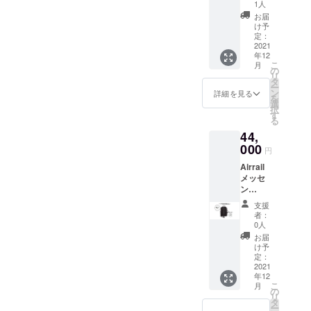
スカ
が向上
性もご
1人
ます。
ジュア
した場
ざいま
その際
お届
ルバッ
合な
す。ご
け予
は直ち
グ 2個 ※
ど、定
定：
了承く
にご案
消費税
2021
価が今
ださ
内させ
年12
込み、
後変更
い。 ※
ていた
こ
月
送料込
される
の
ご注文
だきま
リ
み。 ※
可能性
タ
状況、
す。
ー
一般販
があり
ン
使用部
詳細を見る
を
売予定
ます。
選
材の供
択
価格
※色は黒
す
給状
る
59,400
のみ、
況、製
44,
円（税
サイズ
造工程
込・送
000
は1種類
上の都
円
料込
です。
合等に
Airrail
み）の
※デザイ
より出
メッセ
約
ン・仕
荷時期
ン
29%OF
様は変
が遅れ
ジャー
F。 ※生
更にな
る場合
支援
ビジネ
産効率
る可能
があり
者：
スカ
が向上
性もご
0人
ます。
ジュア
した場
ざいま
その際
お届
ルバッ
合な
す。ご
け予
は直ち
グ 2個 ※
ど、定
定：
了承く
にご案
消費税
2021
価が今
ださ
内させ
年12
込み、
後変更
い。 ※
ていた
こ
月
送料込
される
の
ご注文
だきま
リ
み。 ※
可能性
タ
状況、
す。
ー