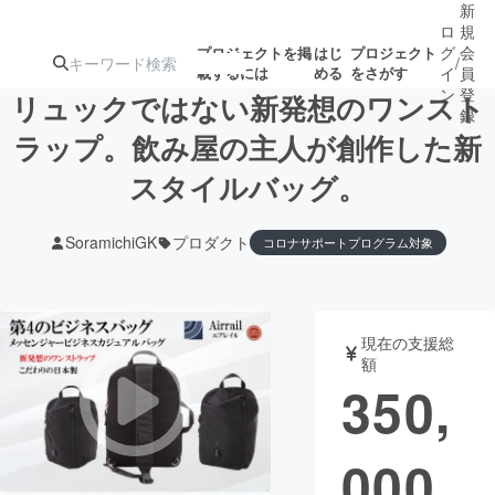
新
ロ
規
グ
会
プロジェクトを掲
はじ
プロジェクト
/
載するには
める
をさがす
イ
員
ン
登
リュックではない新発想のワンスト
録
ラップ。飲み屋の主人が創作した新
スタイルバッグ。
人気のプロ
注目のリ
注目の新着プロ
募集終了が近いプ
もうすぐ公開
ジェクト
ターン
ジェクト
ロジェクト
されます
SoramichiGK
プロダクト
コロナサポートプログラム対象
アート・写真
音楽
現在の支援総
テクノロジー・ガジェット
ゲーム・サ
額
350,
映像・映画
書籍・雑誌
000
ビジネス・起業
チャレンジ