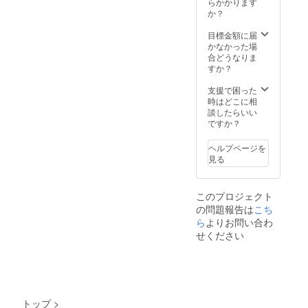
ン・仕
荷時期
らかかります
様は変
が遅れ
か？
更にな
る場合
る可能
があり
目標金額に届
性もご
ます。
かなかった場
ざいま
その際
合どうなりま
す。ご
は直ち
すか？
了承く
にご案
ださ
内させ
支援で困った
い。 ※
ていた
時はどこに相
ご注文
だきま
談したらいい
状況、
す。
ですか？
使用部
材の供
ヘルプページを
給状
見る
況、製
造工程
上の都
このプロジェクト
合等に
の問題報告は
こち
より出
荷時期
ら
よりお問い合わ
が遅れ
せください
る場合
があり
ます。
その際
は直ち
にご案
トップ
>