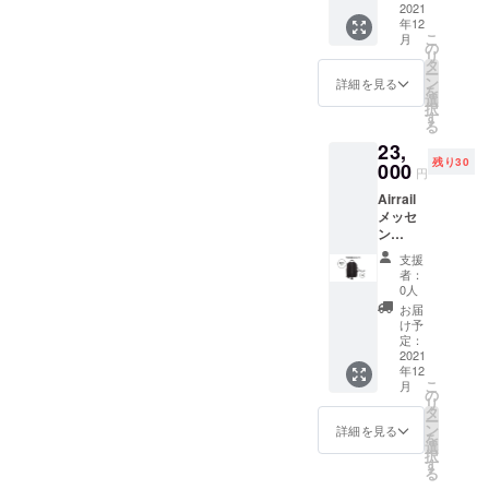
消費税
2021
年12
込み、
こ
月
送料込
の
リ
み。 ※
タ
ー
一般販
ン
詳細を見る
を
売予定
選
択
価格
す
る
29,700
23,
円（税
残り30
込・送
000
円
料込
Airrail
み）の
メッセ
約
ン
26%OF
ジャー
F。 ※生
支援
ビジネ
産効率
者：
スカ
が向上
0人
ジュア
した場
お届
ルバッ
合な
け予
グ 1個 ※
ど、定
定：
消費税
2021
価が今
年12
込み、
後変更
こ
月
送料込
される
の
リ
み。 ※
可能性
タ
ー
一般販
があり
ン
詳細を見る
を
売予定
ます。
選
択
価格
※色は黒
す
る
29,700
のみ、