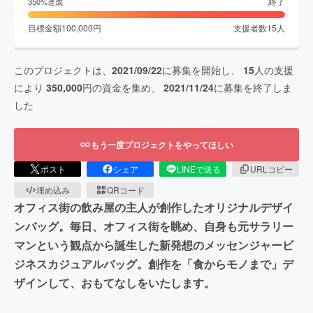
終了
350
%達成
目標金額
100,000
円
支援者数
15
人
このプロジェクトは、
2021/09/22
に募集を開始し、
15
人の支援
により
350,000
円の資金を集め、
2021/11/24
に募集を終了しま
した
もう一度プロジェクトをやってほしい
ポスト
シェア
LINEで送る
URLコピー
埋め込み
QRコード
オフィス街の飲み屋の主人が創作したオリジナルデザイ
ンバッグ。毎日、オフィス街を眺め、自身も元サラリー
マンという観点から誕生した新発想のメッセンジャービ
ジネスカジュアルバッグ。創作を「食からモノまで」デ
ザインして、おもてなしをいたします。