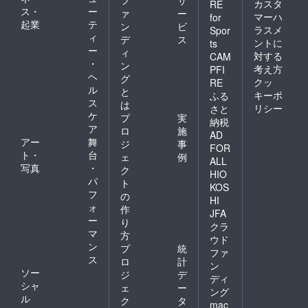
カスタ
RE
ス・
ー
ァ
ー
マーハ
for
起業
テ
ン
ビ
ラスメ
Spor
ィ
デ
ス
ントに
ts
ー
ィ
対する
CAM
・
ン
考え方
PFI
ヘ
グ
クッ
RE
ル
と
キーポ
ふる
ス
は
リシー
さと
ケ
プ
実
納税
ア
ロ
施
AD
アー
舞
ジ
事
FOR
ト・
台
ェ
例
ALL
写真
・
ク
HIO
パ
ト
KOS
フ
の
HI
ォ
作
JFA
ー
り
クラ
マ
方
ウド
ン
プ
統
ファ
ス
ロ
計
ン
ソー
ジ
デ
ディ
シャ
ェ
ー
ング
ル
ク
タ
mac