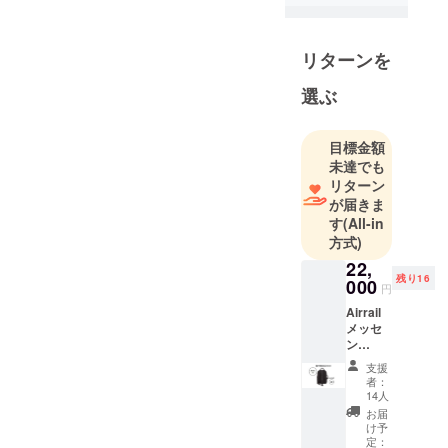
訪れその土
地で生まれ
リターンを
創られたモ
ノを皆様に
選ぶ
伝え、喜び
をご提供す
目標金額
る。「そら
未達でも
みち」はそ
リターン
んな役目を
が届きま
担いたい。
す
(All-in
方式)
22,
残り16
000
円
Airrail
メッセ
ン
ジャー
支援
ビジネ
者：
スカ
14人
ジュア
お届
ルバッ
け予
グ 1個 ※
定：