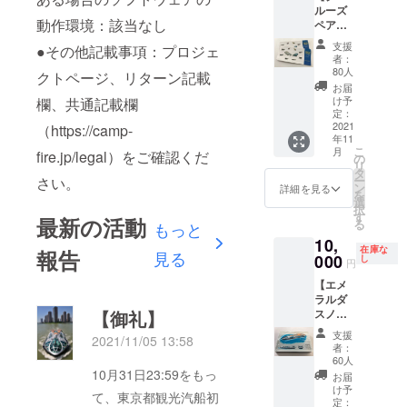
ルーズ
風を受
ご予約
りいた
予約方
動作環境：該当なし
ペアチ
けなが
が必要
します
法に関
ケッ
ら東京
となり
ので、
しまし
支援
●その他記載事項：プロジェ
ト】を
の街を
ます。
メール
ては、
者：
追加設
お楽し
ご予約
アドレ
メール
80人
クトページ、リターン記載
定致し
みいた
方法は
スのご
にてお
お届
まし
だけま
メール
登録を
伝えい
け予
欄、共通記載欄
た！皆
す。（※
定：
にてお
お願い
たしま
様のご
2021
ホタル
（https://camp-
知らせ
いたし
す。 ●
年11
支援を
ナ・ヒ
いたし
ます。
その他
こ
月
fire.jp/legal）をご確認くだ
お待ち
ミコ・
の
ます。
船内で
リ
してお
エメラ
タ
※お礼の
のご飲
ー
さい。
りま
ルダス
ン
メール
食の提
詳細を見る
を
す！ 浅
はご利
選
もお送
供はご
択
草～日
用いた
す
りいた
ざいま
最新の活動
る
もっと
の出桟
だけま
します
せんの
10,
橋間で
せん）
ので、
で、お
在庫な
報告
見る
ご利用
000
●有効期
し
メール
持ち込
円
いただ
限につ
アドレ
みの場
【エメ
けるク
いて
スのご
合は別
ラルダ
ルーズ
2021年
登録を
途お知
スノベ
【御礼】
のペア
11月～
お願い
らせく
ルティ
チケッ
2022年
いたし
ださ
支援
2021/11/05 13:58
グッ
トで
12月 ●
ます
い。 ※
者：
ズ】 松
す。隅
ご利用
60人
お礼の
本零士
田川を
10月31日23:59をもっ
につい
メール
お届
先生が
堪能で
て ご予
け予
もお送
て、東京都観光汽船初
デザイ
きる
定：
約は必
りいた