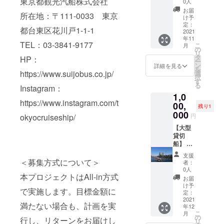
東京都観光汽船株式会社
0人
ので、
りま
で優雅
（120
お届
所在地：〒111-0033 東京
メール
す。ご
なひと
分）と
け予
アドレ
予約方
ときを
船内
定：
都台東区花川戸1-1-1
スのご
法は
お過ご
ディ
2021
年11
登録を
メール
しいた
ナーを
TEL：03-3841-9177
こ
月
お願い
にてお
だけま
お楽し
の
リ
いたし
知らせ
す。
みいた
タ
HP：
ー
ます
いたし
https://
だけま
ン
詳細を見る
を
ます。
youtu.b
す。お
https://www.suijobus.co.jp/
選
択
またご
e/HKuv
ふたり
す
る
Instagram：
飲食代
c1HA0
で美し
1,0
は含ま
0A ●レ
い東京
https://www.instagram.com/t
れてお
ストラ
の夜を
00,
残り1
りませ
ンにつ
お過ご
000
円
okyocruiseship/
ん。 ※
いて
しくだ
お礼の
SUD
さい。
【大型
メール
Restra
https://
貸切
もお送
nt
youtu.b
船】 最
りいた
TERAK
e/HKuv
大180名
支援
します
OYA（h
c1HA0
様まで
＜募集方式について＞
者：
ので、
ttps://s
0A ●ご
ご利用
0人
メール
ud-
利用期
いただ
本プロジェクトはAll-in方式
お届
アドレ
terakoy
間 2021
ける、
け予
で実施します。目標金額に
スのご
a.jp/）
年12月
120分の
定：
登録を
”Menu
～2022
貸切ク
2021
満たない場合も、計画を実
年12
お願い
SUD（
年12月
ルーズ
こ
月
いたし
ムニュ
まで ※
となり
の
行し、リターンをお届けし
リ
ます
スッ
クリス
ます。