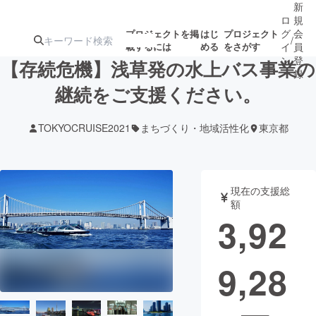
新
ロ
規
グ
会
プロジェクトを掲
はじ
プロジェクト
/
載するには
める
をさがす
イ
員
ン
登
【存続危機】浅草発の水上バス事業の
録
継続をご支援ください。
人気のプロ
注目のリ
注目の新着プロ
募集終了が近いプ
もうすぐ公開
TOKYOCRUISE2021
まちづくり・地域活性化
東京都
ジェクト
ターン
ジェクト
ロジェクト
されます
アート・写真
音楽
現在の支援総
額
3,92
テクノロジー・ガジェット
ゲーム・サ
9,28
映像・映画
書籍・雑誌
ビジネス・起業
チャレンジ