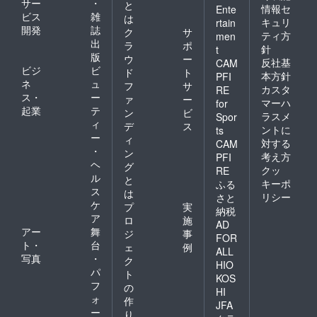
サー
・
と
情報セ
Ente
ビス
雑
は
キュリ
rtain
開発
誌
ク
サ
ティ方
men
出
ラ
ポ
針
t
版
ウ
ー
反社基
CAM
ビジ
ビ
ド
ト
本方針
PFI
ネ
ュ
フ
サ
カスタ
RE
ス・
ー
ァ
ー
マーハ
for
起業
テ
ン
ビ
ラスメ
Spor
ィ
デ
ス
ントに
ts
ー
ィ
対する
CAM
・
ン
考え方
PFI
ヘ
グ
クッ
RE
ル
と
キーポ
ふる
ス
は
リシー
さと
ケ
プ
実
納税
ア
ロ
施
AD
アー
舞
ジ
事
FOR
ト・
台
ェ
例
ALL
写真
・
ク
HIO
パ
ト
KOS
フ
の
HI
ォ
作
JFA
ー
り