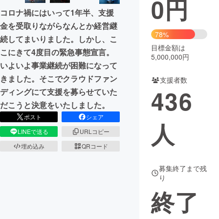
0
円
コロナ禍にはいって1年半、支援
まちづくり・地域活性化
金を受取りながらなんとか経営継
78%
続してまいりました。しかし、こ
目標金額は
CAMPFIRE for Social Good
CAMPFIRE Creation
こにきて4度目の緊急事態宣言。
5,000,000円
CAMPFIREふるさと納税
machi-ya
コミュニティ
いよいよ事業継続が困難になって
きました。そこでクラウドファン
支援者数
436
ディングにて支援を募らせていた
だこうと決意をいたしました。
ポスト
シェア
人
LINEで送る
URLコピー
埋め込み
QRコード
募集終了まで残
り
終了