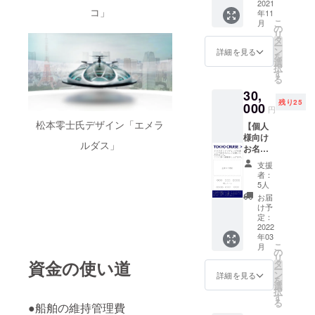
着用し
2021
貸し出
草地区
コ」
年11
ている
しも可
限定の
こ
月
制服
能で
の
浅草
リ
で、こ
す。こ
タ
フィ
ー
れまで
れまで
ン
ギュア
詳細を見る
を
一般公
一般公
選
【カプ
択
開した
開した
す
セルト
る
ことの
ことの
イ】 世
30,
ないブ
ないブ
界的造
残り25
リッジ
000
リッジ
形集
円
にて記
にて記
団・株
松本零士氏デザイン「エメラ
【個人
念写真
念写真
式会社
様向け
をお撮
もお撮
海洋堂
ルダス」
お名前
りいた
りいた
が細部
掲載】
だけま
だけま
まで徹
支援
このク
す。乗
す。と
底的に
者：
ラウド
務員よ
にかく
5人
こだ
ファン
り船の
船が好
わって
お届
ディン
ガイド
きとい
け予
立体化
グへご
付き！
定：
う水上
しまし
協力い
2022
お写真
バス
た。 ※
年03
ただい
をお撮
ファン
お礼の
こ
月
た皆様
りいた
の
の方に
メール
リ
のお名
だけま
資金の使い道
タ
お勧め
もお送
ー
前を浅
すのは1
ン
のプラ
詳細を見る
りいた
を
草営業
組2名様
選
ンにな
します
択
所のモ
となり
す
りま
ので、
る
ニター
●船舶の維持管理費
ます。
す。 〇
メール