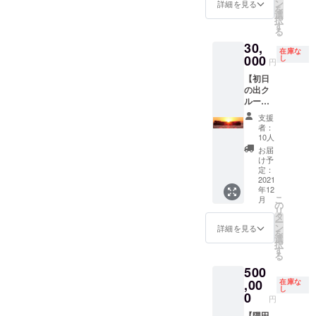
す。就
となっ
ン
時は満
詳細を見る
いたし
を
航記念
た隅田
選
席の場
ます。
択
の際に
川遊覧
す
合もご
る
制作さ
を個性
ざいま
30,
れた限
的な水
すの
在庫な
定品。
000
上バス
し
で、ご
円
シリア
で一日
使用前
【初日
ルナン
巡って
にはご
の出ク
バー入
みては
予約が
ルー
り！ ※
いかが
必要と
ズ 確
お礼の
でしょ
なりま
支援
約ペア
メール
うか？
す。ご
者：
チケッ
もお送
（※ホタ
10人
予約の
ト】 1
りいた
ルナ・
方法は
お届
月1日の
します
ヒミ
け予
メール
早朝に
ので、
定：
コ・エ
にてお
運航さ
2021
メール
メラル
知らせ
年12
れる初
アドレ
ダスに
いたし
こ
月
日の出
スのご
の
はご利
ます。
リ
クルー
登録を
タ
用いた
※お礼の
ー
ズの確
お願い
ン
だけま
詳細を見る
メール
を
約ペア
いたし
選
せん）
もお送
択
チケッ
ます。
す
〇有効
りいた
る
トをお
期限に
します
500
送りい
ついて
ので、
たしま
,00
在庫な
・発送
メール
し
す。 浅
0
後、1年
アドレ
円
草また
間有効
スのご
は日の
【隅田