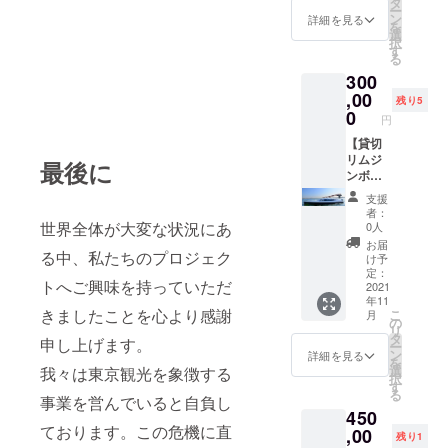
まって
タ
しては
ますの
ー
ととも
業ロゴ
いく瞬
ン
詳細を見る
メール
で、ご
を
に当日
を浅草
間を船
選
にてご
予約に
択
のご案
営業所
上より
す
案内い
関しま
る
内をお
のモニ
ご覧い
たしま
しては
300
送りい
ター広
ただけ
す。 ※
メール
たしま
告へ掲
,00
ます。
お礼の
残り5
にてご
す。
載させ
※お礼の
0
メール
案内致
円
（2021
ていた
メール
もお送
しま
年11月
だきま
【貸切
もお送
りいた
す。 ※
末まで
す。 ●
リムジ
りいた
最後に
します
御礼の
には送
お名前
ンボー
します
ので、
メール
付） 当
掲出場
ト】 浅
ので、
メール
もお送
支援
日の受
所 浅草
草→羽
メール
アドレ
者：
り致し
付時に
営業所
田コー
アドレ
世界全体が大変な状況にあ
0人
スのご
ますの
チケッ
のモニ
ス（90
スのご
登録を
お届
で、
トのご
ター広
分）を
る中、私たちのプロジェク
登録を
け予
お願い
メール
提示を
告へ企
ガイド
お願い
定：
いたし
アドレ
トへご興味を持っていただ
お願い
業様の
アナウ
2021
いたし
ます。
スのご
年11
いたし
ロゴを
ンス付
ます。
登録を
きましたことを心より感謝
こ
月
ます。
掲出さ
きで、
の
お願い
リ
●夜桜ナ
せてい
最大9名
タ
申し上げます。
致しま
ー
イトク
ただき
様まで
ン
詳細を見る
す。
を
ルーズ
ます。
ご利用
選
我々は東京観光を象徴する
択
につい
●ご契約
いただ
す
る
て 2022
期間
けま
事業を営んでいると自負し
450
年3月の
2022年
す。 法
ております。この危機に直
開花～4
3月から
人様・
,00
残り1
月3日前
2022年
個人様