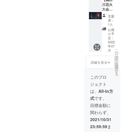
となり
登録を
出桟橋
川花火
ます。
お願い
より出
大会
但し、
いたし
航し、
2022
受付に
ます。
支援
東京湾
クルー
て引き
者：
で新年
ズ確約
換え後
1人
の幕開
チケッ
は当日
お届
けを優
ト】 予
限り有
け予
雅に船
約が取
定：
効とな
上でお
れない
2022
りま
年07
迎えく
ほど人
す。 〇
こ
月
ださ
気の隅
の
ご利用
リ
い。遮
田川花
タ
につい
ー
るもの
火大会
ン
て ・こ
詳細を見る
を
のない
クルー
選
ちらか
択
東京湾
ズ確約
す
ら事前
る
の水平
チケッ
に引換
このプロ
線を空
トBOX
券を電
ジェクト
と海が
席（最
信しま
うっす
大4名様
す。 ・
は、
All-In方
らと朱
まで）
ご利用
式
です。
に染
をご用
日がお
まって
意いた
決りに
目標金額に
いく瞬
しま
なりま
関わらず、
間を船
す。
したら
上より
「当社
ご利用
2021/10/31
ご覧い
船4隻限
日の前
23:59:59
ま
ただけ
定」特
日まで
ます。
別水域