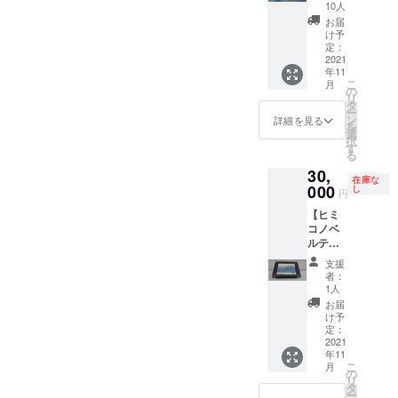
ます！東京都観光汽船
放題
桜色に
合もご
10人
りいた
改めまして、この度は
券】 ※
輝き始
ざいま
お届
株式会社
します
隅田川
める夕
すの
け予
ありがとうございまし
ので、
航路
暮れ
定：
で、ご
メール
（浅草
2021
た。東京都観光汽船
時、桜
使用前
アドレ
年11
～浜離
橋周辺
にはご
スのご
こ
月
宮～日
を周遊
の
予約が
登録を
リ
の出桟
するク
タ
必要と
お願い
ー
橋間）
ルーズ
ン
なりま
詳細を見る
いたし
を
水上バ
で東京
選
す。ご
ます。
択
スの
の桜を
す
予約の
る
オール
お楽し
方法は
30,
ドファ
みくだ
メール
在庫な
ンの方
000
さい。
し
にてお
円
には懐
●ご利用
知らせ
【ヒミ
かしい
の時期
いたし
コノベ
一日乗
につい
ます。
ルティ
り放題
て 2022
※お礼の
グッ
券を今
年3月の
メール
支援
ズ】 松
回、特
開花～4
もお送
者：
本零士
別に復
月3日前
1人
りいた
先生が
刻版と
後を予
します
お届
デザイ
してご
定して
け予
ので、
ンされ
用意致
定：
おりま
メール
た船ヒ
2021
しまし
す。 ●
アドレ
年11
ミコの
た！東
ご予約
スのご
こ
月
デザイ
京観光
の
につい
登録を
リ
ン画で
の定番
タ
て 満開
お願い
ー