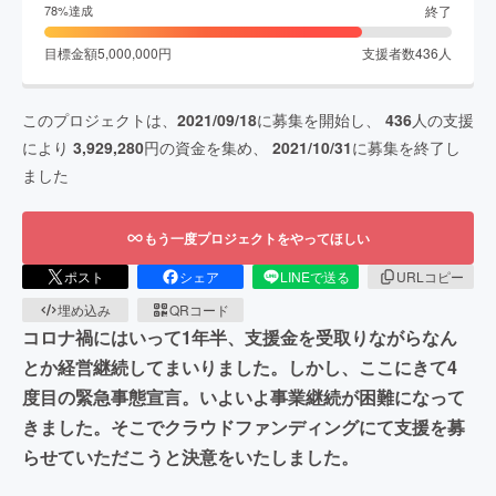
終了
78
%達成
目標金額
5,000,000
円
支援者数
436
人
このプロジェクトは、
2021/09/18
に募集を開始し、
436
人の支援
により
3,929,280
円の資金を集め、
2021/10/31
に募集を終了し
ました
もう一度プロジェクトをやってほしい
ポスト
シェア
LINEで送る
URLコピー
埋め込み
QRコード
コロナ禍にはいって1年半、支援金を受取りながらなん
とか経営継続してまいりました。しかし、ここにきて4
度目の緊急事態宣言。いよいよ事業継続が困難になって
きました。そこでクラウドファンディングにて支援を募
らせていただこうと決意をいたしました。