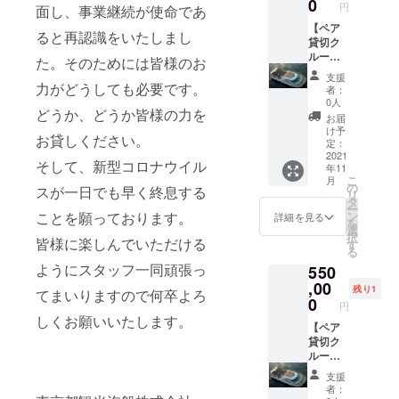
0
円
面し、事業継続が使命であ
後を予
8月まで
限らず
定して
の6か月
ご利用
【ペア
ると再認識をいたしまし
おりま
※お礼の
くださ
貸切ク
す。 満
メール
い。
ルー
た。そのためには皆様のお
開時は
もお送
https://
ズ】 高
支援
満席の
りいた
youtu.b
級フレ
力がどうしても必要です。
者：
場合も
します
e/Uqw
ンチレ
0人
どうか、どうか皆様の力を
ござい
ので、
mUeN3
ストラ
お届
ますの
メール
8Wk ●
ンにて
け予
お貸しください。
で、ご
アドレ
ご利用
ディ
定：
使用前
スのご
期間に
ナー
2021
そして、新型コロナウイル
年11
にはご
登録を
ついて
後、貸
こ
月
予約が
お願い
2021年
切アフ
の
スが一日でも早く終息する
リ
必要と
いたし
11月よ
ター
タ
ー
なりま
ます。
り2022
ディ
ン
ことを願っております。
詳細を見る
を
す。 ご
年12月
ナーク
選
択
予約の
まで ※
ルーズ
皆様に楽しんでいただける
す
る
方法は
日没後
（60
ようにスタッフ一同頑張っ
550
メール
とイベ
分）を
にてお
ント繁
お楽し
,00
残り1
てまいりますので何卒よろ
知らせ
忙日は
みいた
0
円
いたし
除く ●
だけま
しくお願いいたします。
ます。
ご利用
す。 お
【ペア
※お礼の
につい
ふたり
貸切ク
メール
て 事前
だけの
ルー
もお送
のご予
プライ
ズ】 貸
支援
りいた
約が必
ベート
切ク
者：
します
要とな
な空間
ルーズ