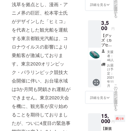
ー
浅草を拠点とし、漫画・ア
橋など
ン
詳細を見る
を
のヒス
選
択
ニメ界の巨匠、松本零士氏
トリー
す
る
が描か
がデザインした「ヒミコ」
3,5
れてい
00
ます。
円
を代表とした観光船を運航
（現在
【グッ
の風景
する東京都観光汽船は、コ
ズ（カ
とは多
プセ
ロナウイルスの影響により
少異な
ル・ト
りま
支援
イ ヒ
乗船客が激減しておりま
す）ま
者：
ミコ
た、水
46人
す。東京2020オリンピッ
フィ
上バス
お届
ギュ
の歴史
け予
ク・パラリンピック競技大
ア）】
定：
もレト
宇宙船
2021
ロな写
会開催に伴い、お台場水域
年11
のよう
真から
こ
月
な「ヒ
の
ご覧い
は3か月間も閉鎖され運航が
リ
ミコ」
タ
ただけ
ー
のフィ
できません。東京2020大会
ン
ます。
詳細を見る
を
ギュア
選
現在で
択
を機に、観光客が戻り始め
になり
す
は非売
る
ます。
品と
ることを期待しておりまし
15,
デザイ
なって
残り8
ンは漫
000
いる文
円
たが、ついに4度目の緊急事
画・ア
具セッ
【新規
ニメ界
トで