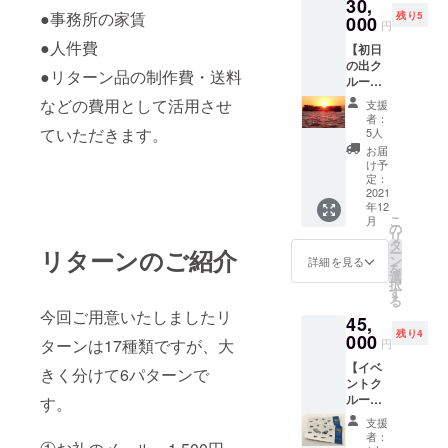
30,
広告へ
●船につ
船につ
アドレ
●事務所の家賃
残り5
掲載さ
000
いて ブ
いて ブ
スのご
円
せてい
リッジ
リッジ
登録を
●人件費
【初日
ただき
はホタ
（操舵
お願い
の出ク
ます。
ルナ・
室）は
いたし
●リターン品の制作費・送料
ルー
●お名前
ヒミ
ホタル
ます。
ズ 確
掲出場
コ・エ
ナ・ヒ
などの費用として活用させ
支援
約ペア
所 浅草
メラル
ミコ・
者：
チケッ
営業所
ていただきます。
ダスの
5人
エメラ
ト】を
のモニ
いずれ
ルダス
お届
追加設
ター広
かとな
け予
のいず
定致し
告へお
定：
りま
れかと
まし
2021
名前を
す。 ●
なりま
年12
た！皆
掲出さ
ご利用
す。 〇
こ
月
様のご
せてい
の
日につ
ご利用
リ
支援を
ただき
タ
いて 整
日につ
ー
リターンのご紹介
お待ち
ます。
ン
備日に
詳細を見る
いて 整
を
してお
●ご契約
選
実施と
備日に
択
りま
期間
す
なるた
実施と
る
す！ 1
2022年
め、船
なるた
今回ご用意いたしましたリ
45,
月1日の
3月から
の運航
め、船
残り4
早朝に
000
2022年
はして
の運航
ターンは17種類ですが、大
円
運航さ
8月まで
おりま
はして
【イベ
れる初
の6か月
きく分けて6パターンで
せん。
おりま
ントク
日の出
※お礼の
2021年
せん。
ルーズ
クルー
す。
メール
11月～
2021年
（初日
ズの確
もお送
2022年
11月～
支援
の出ク
約ペア
りいた
3月の下
者：
2022年
ルー