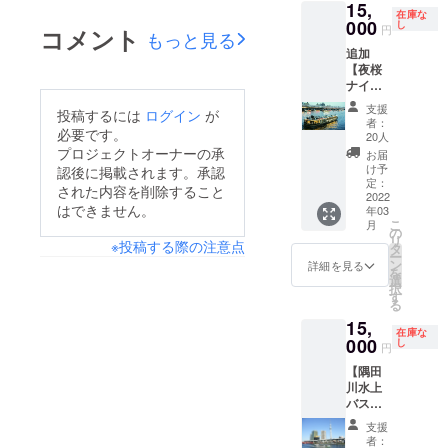
月18日よりスタートし
15,
める夕
もお送
て ご予
ので、
として大切に活用させ
在庫な
のところまで来ており
暮れ
000
た私たちのプロジェク
りいた
し
約は必
メール
円
コメント
もっと見る
時、桜
ていただきます。支援
します
要ござ
ます。最後までどうか
アドレ
トですが、早いもので
追加
橋周辺
ので、
いませ
スのご
者の皆様からの温かい
【夜桜
よろしくお願いいたし
を周遊
メール
あと10日となりまし
んの
登録を
ナイト
するク
アドレ
コメントを頂戴しまし
で、当
お願い
ま
た。これまでに298人
クルー
ルーズ
スのご
日の受
いたし
支援
投稿するには
ログイン
が
て、改めてこんなにも
ズ 確
で東京
す！！
登録を
付時に
者：
の方から240万円を超
ます。
約ペア
必要です。
の桜を
お願い
20人
チケッ
多くの方に応援いただ
チケッ
えるご支援をいただき
お楽し
プロジェクトオーナーの承
いたし
トのご
お届
ト】を
いていることを知り、
みくだ
ます。
け予
提示を
認後に掲載されます。承認
ました。皆様の温かい
再設定
さい。
定：
お願い
された内容を削除すること
当社を支えてくださる
東京都観光汽船
致しま
2022
●ご利用
ご支援とご協力、本当
いたし
はできません。
年03
した！
の時期
皆様へ今後とも事業を
ます。
株式会社
こ
に、本当にありがとう
月
皆様の
につい
の
当社
リ
通して貢献を続けてい
ご支援
※投稿する際の注意点
て 2022
タ
ございます。現在、ご
ホーム
ー
をお待
年3月の
ン
かなければならないと
詳細を見る
ページ
を
支援いただいた皆様へ
ちして
開花～4
選
【本日
択
感じております。今回
おりま
月3日前
す
の運航
のリターンの準備を進
る
す！ 隅
後を予
状況】
応援いただいたことを
15,
めております。本プロ
田川の
定して
をご確
在庫な
胸に刻み頑張っていき
両岸に
000
おりま
し
認の
円
ジェクトは10月31日
桜が咲
す。 ●
上、ご
たいと思います。ご返
【隅田
き誇
の23時59分に終了い
ご予約
利用下
川水上
り、東
礼の手続きは順次進め
につい
さい。
たしますが、最後まで
バス限
京スカ
て 満開
※御礼の
ておりますので、少々
定 一
イツ
時は満
よろしくお願いいたし
メール
支援
日乗り
リーが
席の場
お待ちくださいませ。
者：
もお送