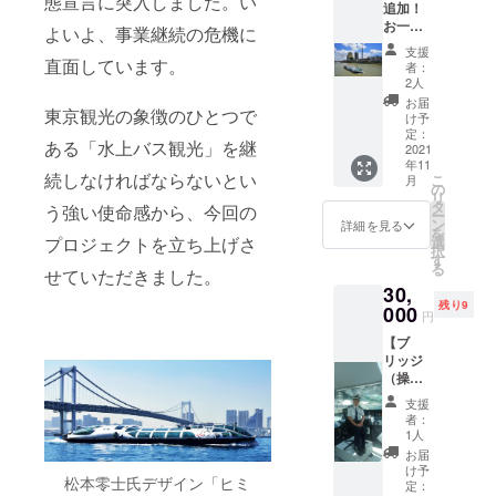
態宣言に突入しました。い
追加！
の巨
す。 ※
お一人
匠・松
よいよ、事業継続の危機に
お礼の
様向け
本零士
メール
支援
プラ
直面しています。
氏。
もお送
者：
ン！ブ
「ティ
2人
りいた
リッジ
アド
します
お届
東京観光の象徴のひとつで
（操舵
ロップ
け予
ので、
室）に
（涙
定：
メール
ある「水上バス観光」を継
て記念
2021
滴）」
アドレ
年11
写真撮
をイ
スのご
続しなければならないとい
こ
月
影】 通
メー
の
登録を
リ
常は立
ジ・コ
タ
う強い使命感から、今回の
お願い
ー
ち入り
ンセプ
ン
詳細を見る
いたし
を
禁止の
トに、
プロジェクトを立ち上げさ
選
ます。
択
ブリッ
「子供
す
る
せていただきました。
ジ（操
たちが
30,
舵室）
乗って
残り9
を今
000
みたい
円
回、特
と思っ
【ブ
別にご
てくれ
リッジ
案内致
る船」
（操舵
しま
とし
室）に
す。実
て、デ
支援
て記念
際に乗
ザイン
者：
写真撮
務員が
を手が
1人
影】 実
着用し
けられ
お届
際に乗
ている
まし
け予
松本零士氏デザイン「ヒミ
務員が
制服の
定：
た。 浅