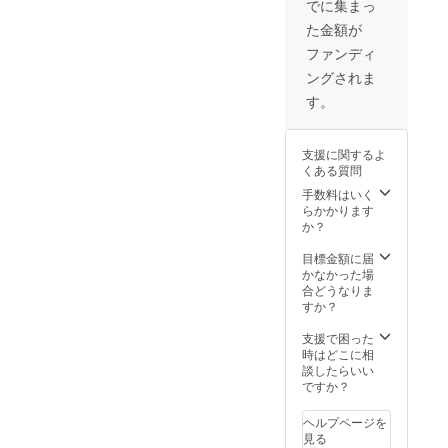
に
でに集まっ
※お礼の
で船上
info@s
た金額が
メール
から隅
uijobus.
もお送
田川花
co.jpま
ファンディ
りいた
火大会
でご連
ングされま
します
を満喫
絡くだ
ので、
くださ
さい。
す。
メール
い。 ●
・浅草
アドレ
ご利用
又は日
スのご
につい
の出桟
支援に関するよ
登録を
て 隅田
橋の水
くある質問
お願い
川花火
上バス
いたし
大会が
手数料はいく
乗り場
ます。
中止の
らかかります
受付ま
場合は
か？
で引換
翌年と
券をご
なりま
目標金額に届
持参く
す。 ま
かなかった場
ださ
た飲食
合どうなりま
い。一
代は含
すか？
日乗り
まれて
放題券
おりま
支援で困った
と交換
せん。
時はどこに相
致しま
●チケッ
談したらいい
す。
トにつ
ですか？
※上記以
いて チ
外の乗
ケット
り場か
ヘルプページを
は花火
らもご
見る
大会当