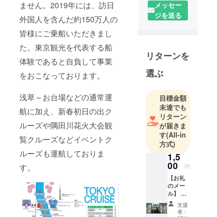
年）より、
ません。2019年には、訪日
メッセー
隅田川や東
ジを送る
外国人を含んだ約150万人の
京港にて一
皆様にご乗船いただきまし
般旅客定期
航路事業を
た。東京観光を代表する船
リターンを
営んでおり
体験であると自負して事業
ます。浅草
選ぶ
をおこなっております。
を拠点にお
台場海浜公
浅草～お台場などの通常運
目標金額
園、豊洲や
未達でも
日の出桟橋
航に加え、新春初日の出ク
リターン
などの区間
ルーズや隅田川花火大会観
が届きま
を毎日運航
す
(All-in
覧クルーズなどイベントク
しておりま
方式)
す。漫画・
ルーズも運航しておりま
1,5
アニメ界の
00
す。
円
巨匠、松本
【お礼
零士氏がデ
のメー
ル】 応
ザインした
援いた
「ヒミコ」
支援
だいた
者：
「ホタル
方に東