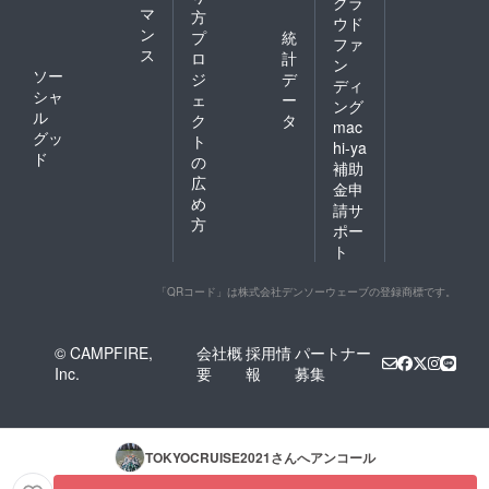
クラ
マ
方
ウド
ン
プ
統
ファ
ス
ロ
計
ン
ソー
ジ
デ
ディ
シャ
ェ
ー
ング
ル
ク
タ
mac
グッ
ト
hi-ya
ド
の
補助
広
金申
め
請サ
方
ポー
ト
「QRコード」は株式会社デンソーウェーブの登録商標です。
© CAMPFIRE,
会社概
採用情
パートナー
Inc.
要
報
募集
TOKYOCRUISE2021
さんへアンコール