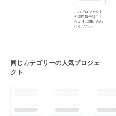
乗船は
日の1カ
可能で
月前ま
す。事
このプロジェクト
でにお
前にお
の問題報告は
こち
送りい
申し出
たしま
ら
よりお問い合わ
くださ
す。必
い。 〇
せください
要枚数
ご利用
（1-4
可能区
枚）を
間 隅田
お伺い
川航路
いたし
（浅草
ますの
～浜離
で、
宮～日
メール
の出桟
同じカテゴリーの人気プロジェ
にてご
橋間）
連絡さ
※浜離宮
クト
せてい
は別途
ただき
入園料
ます。
金が必
※お礼の
要とな
メール
りま
もお送
す。
りいた
します
ので、
メール
アドレ
スのご