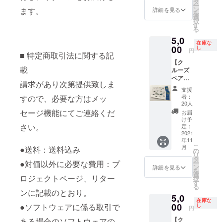
タ
ー
ド）”の
マス、
法人
ン
ます。
詳細を見る
を
コース
年末年
様、個
選
択
料理を
始、バ
人様と
す
る
お楽し
レンタ
もにご
5,0
みくだ
イン
利用い
在庫な
さい。
デー、
ただけ
00
し
円
■ 特定商取引法に関する記
●ご利用
その他
ます。
【ク
期間に
イベン
●ご利用
載
ルーズ
ついて
ト繁忙
可能期
ペアチ
2021年
日を除
間 2021
請求があり次第提供致しま
ケッ
11月～
く ●ご
年11月1
支援
ト】 浅
2022年
利用に
日より
者：
すので、必要な方はメッ
草～日
12月 ※
ついて
2022年
20人
の出桟
クリス
事前の
3月31日
セージ機能にてご連絡くだ
お届
橋間で
マス、
ご予約
まで。
け予
ご利用
さい。
年末年
が必要
一部運
定：
いただ
2021
始、バ
となり
航不可
年11
けるク
レンタ
ます。
の日が
こ
月
●送料：送料込み
ルーズ
イン
ご予約
ござい
の
リ
のペア
デー、
方法は
ますの
タ
ー
●対価以外に必要な費用：プ
チケッ
その他
メール
で、ご
ン
詳細を見る
を
トで
イベン
にてお
希望日
選
ロジェクトページ、リター
択
す。隅
ト繁忙
知らせ
をお知
す
る
田川を
日は除
いたし
らせく
ンに記載のとおり。
5,0
堪能で
く ●ご
ます。
ださ
在庫な
きる
00
予約に
※お礼の
い。 ●
●ソフトウェアに係る取引で
し
円
ルート
ついて
メール
ご予約
【ク
ある場合のソフトウェアの
で、海
事前の
もお送
方法 ご