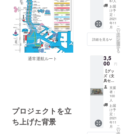
87人
京都観
ナ」「エメ
お届
光汽船
け予
ラルダス」
よりお
定：
未来型船3隻
礼の
2021
年11
メール
を代表とし
こ
月
をお送
の
リ
た個性豊か
りさせ
タ
ー
ていた
な観光船に
ン
詳細を見る
を
だきま
選
て海抜0メー
択
す。 ※
す
る
トルの船な
メール
3,5
アドレ
通常運航ルート
らではの角
スのご
00
円
度から東京
登録を
【グッ
観光をお楽
お願い
ズ（文
いたし
しみいただ
具セッ
ます。
いておりま
ト）】
支援
文具
す。
者：
セット
100
は東京
人
都観光
お届
プロジェクトを立
汽船と
け予
関わり
定：
2021
の深
ち上げた背景
年11
い、隅
こ
月
田川に
の
リ
架かる
タ