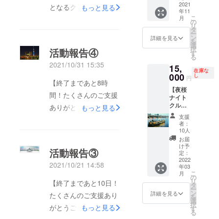
ンされ
2021
ルート
要ござ
となるクラウドファン
もっと見る
します
年11
た船エ
で、海
いませ
ので、
こ
月
ディングプロジェクト
メラル
風を受
の
んの
メール
リ
ダスの
けなが
タ
で、当
アドレ
が終了しました！ご報
ー
デザイ
ら東京
ン
日の受
詳細を見る
スのご
を
告が遅くなりまして申
ン画で
の街を
選
付時に
登録を
択
活動報告④
す。就
お楽し
す
チケッ
お願い
し訳ございません。
る
航記念
みいた
トのご
いたし
2021/10/31 15:35
15,
の際に
【結果報告】この度は
だけま
提示を
ます。
在庫な
制作さ
000
す。（※
し
お願い
円
ご支援いただき、誠に
【終了まであと8時
れた非
ホタル
いたし
【夜桜
売品の
ナ・ヒ
ありがとうございまし
ます。
間！たくさんのご支援
ナイト
グッズ
ミコ・
当社
た。目標金額を上回る
クルー
となっ
ありがとうございま
もっと見る
エメラ
ホーム
ズ 確
ており
ルダス
ページ
ことはできませんでし
支援
す】今回のプロジェク
約ペア
ます。
はご利
【本日
者：
チケッ
たが、436名様より
シリア
用いた
10人
トですが残すところあ
の運航
ト】 隅
ルナン
だけま
状況】
お届
3,929,280円のご支援
と【8時間】となりま
田川の
バー入
せん）
け予
をご確
活動報告③
両岸に
り（松
定：
を頂戴しました。皆様
●有効期
認の
した！！今日まで、多
桜が咲
2022
本零士
限につ
上、ご
2021/10/21 14:58
より頂戴しました支援
年03
くの方々に温かいメッ
き誇
先生は
いて
利用下
こ
月
り、東
999番を
の
2021年
金は、船舶の維持管理
さい。
セージとともに多くの
リ
【終了まであと10日！
京スカ
お持ち
タ
11月～
※お礼の
ー
費・事務所の家賃・人
イツ
ご支援を賜り、本当に
で
ン
2022年
詳細を見る
メール
たくさんのご支援あり
を
リーが
す！）
選
12月 ●
もお送
件費・リターン品の制
ありがとうございまし
択
がとうございます】9
桜色に
もっと見る
※お礼の
す
ご利用
りいた
る
作費・送料などの費用
輝き始
メール
た。目標まであと少し
につい
します