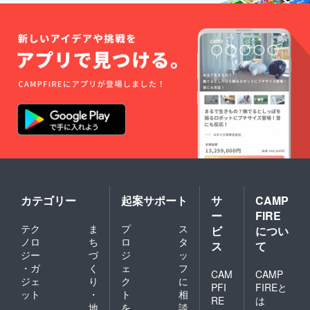
カテゴリー
起案サポート
サ
CAMP
ー
FIRE
テク
ま
プ
ス
ビ
につい
ノロ
ち
ロ
タ
ス
て
ジー
づ
ジ
ッ
・ガ
く
ェ
フ
CAM
CAMP
ジェ
り
ク
に
PFI
FIREと
ット
・
ト
相
RE
は
地
を
談