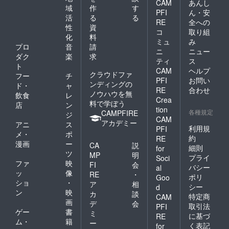
CAM
あんし
域
作
す
PFI
ん・安
活
る
る
RE
全への
性
資
コ
取り組
化
料
ミュ
み
プロ
音
請
ニ
ニュー
ダク
楽
求
ティ
ス
ト
CAM
ヘルプ
クラウドファ
フー
チ
PFI
お問い
ンディングの
ド・
ャ
RE
合わせ
ノウハウを無
飲食
レ
Crea
料で学ぼう
店
ン
tion
各種規定
CAMPFIRE
ジ
CAM
アカデミー
アニ
ス
利用規
PFI
メ・
ポ
約
RE
漫画
ー
CA
説
細則
for
ツ
MP
明
プライ
Soci
ファ
映
FI
会
バシー
al
ッ
像
RE
・
ポリ
Goo
ショ
・
ア
相
シー
d
ン
映
カ
談
特定商
CAM
画
デ
会
取引法
PFI
ゲー
書
ミ
に基づ
RE
ム・
籍
ー
く表記
for