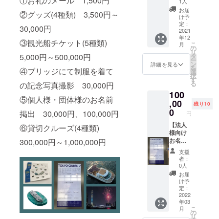
①お礼のメール 1,500円
チケッ
します
1人
記の日
3月の下
ズ・夜
トをお
ので、
程とな
お届
記の日
②グッズ(4種類) 3,500円～
桜ナイ
送りい
メール
け予
りま
程とな
トク
たしま
定：
アドレ
す。 ヒ
りま
30,000円
ルー
2021
す。 浅
スのご
ミコ：
す。 ヒ
年12
ズ）の
草また
登録を
毎月第2
③観光船チケット(5種類)
ミコ：
こ
月
確約ペ
は日の
の
お願い
火曜
毎月第2
リ
アチ
出桟橋
タ
5,000円～500,000円
いたし
日、水
火曜
ー
ケッ
より出
ン
ます。
詳細を見る
曜日 ホ
日、翌
を
ト】 初
④ブリッジにて制服を着て
航し、
選
タル
日の水
択
日の出
東京湾
す
ナ：毎
曜日 ホ
る
の記念写真撮影 30,000円
クルー
で新年
月第3水
タル
100
ズと夜
の幕開
曜日、
ナ：毎
⑤個人様・団体様のお名前
桜ナイ
,00
けを優
木曜日
残り10
月第3水
トク
雅に船
0
エメラ
掲出 30,000円、100,000円
曜日、
円
ルーズ
上でお
ルダ
翌日の
がセッ
【法人
迎えく
⑥貸切クルーズ(4種類)
ス：毎
木曜日
トに
様向け
ださ
月第4水
エメラ
なった
お名前
300,000円～1,000,000円
い。遮
曜日、
ルダ
確約ペ
掲載】
るもの
木曜日
ス：毎
支援
アチ
このク
のない
事前の
者：
月第4水
ケット
ラウド
東京湾
0人
ご予約
曜日、
です。
ファン
の水平
が必要
お届
翌日の
●初日の
ディン
線を空
け予
となり
木曜日
出ク
グへご
と海が
定：
ますの
事前の
ルーズ
協力い
2022
うっす
で、ご
ご予約
年03
につい
ただい
らと朱
予約に
が必要
こ
月
て チ
た法人
に染
の
関しま
となり
リ
ケット
様の企