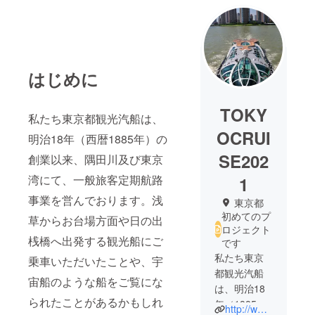
はじめに
TOKY
私たち東京都観光汽船は、
OCRUI
明治18年（西暦1885年）の
SE202
創業以来、隅田川及び東京
湾にて、一般旅客定期航路
1
事業を営んでおります。浅
東京都
初めてのプ
草からお台場方面や日の出
ロジェクト
桟橋へ出発する観光船にご
です
私たち東京
乗車いただいたことや、宇
都観光汽船
宙船のような船をご覧にな
は、明治18
られたことがあるかもしれ
年（1885
http://www.suijobus.co.jp