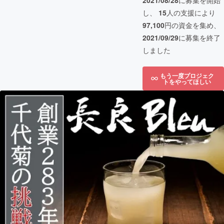
2021/08/28
に募集を開始
し、
15
人の支援により
97,100
円の資金を集め、
2021/09/29
に募集を終了
しました
もう一度プロジェク
トをやってほしい