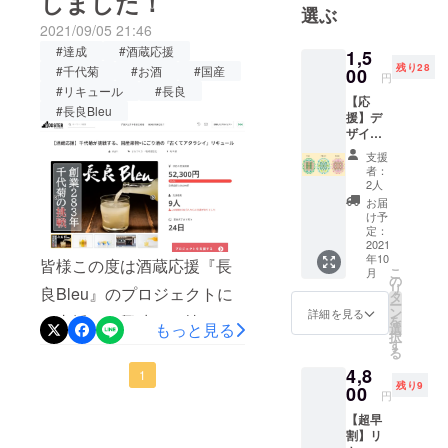
しました！
てしまって
となりました。おかげさま
選ぶ
いる日本酒
2021/09/05 21:46
で10万円目前となりまし
文化を、日
#達成
#酒蔵応援
1,5
た！！少しでも多くの皆様
本で再度復
残り28
#千代菊
#お酒
#国産
00
円
活させるべ
に『長良Bleu』を通じて、
#リキュール
#長良
【応
く活動。
#長良Bleu
援】デ
酒蔵の支援、応援に繋がる
ザイ
よう努めて参ります。引き
ナー
支援
yuikore
者：
続きより多くの方々に『長
ラベル
2人
シール
良Bleu』をお届けできよう
お届
セット
け予
長良
に頑張りますので、SNSな
定：
Bleu
2021
どでの拡散にご協力を頂け
年10
Y,U,M
皆様この度は酒蔵応援『長
こ
月
のラベ
の
ますと幸いです。
リ
良Bleu』のプロジェクトに
ルシー
タ
ー
ルを 3
ン
https://camp-
詳細を見る
ご支援、ご興味をお持ち頂
を
種類×3
もっと見る
選
択
枚づつ
fire.jp/projects/view/473320
す
きまして、誠にありがとう
る
をお送
最後まで、引き続き、宜し
4,8
りしま
ございます！おかげさまで
1
残り9
す。 コ
00
円
くお願い致します。『長良
本日、目標金額を達成する
ロナで
【超早
ダメー
Bleu』プロモーションチー
ことが出来ました！少しで
割】リ
ジを受