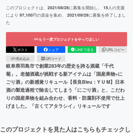
このプロジェクトは、
2021/08/28
に募集を開始し、
15
人の支援
により
97,100
円の資金を集め、
2021/09/29
に募集を終了しまし
た
もう一度プロジェクトをやってほしい
ポスト
シェア
LINEで送る
URLコピー
埋め込み
QRコード
岐阜県羽島市で創業283年の歴史を誇る酒蔵「千代
菊」。老舗酒蔵が挑戦する新アイテムは「国産果物×に
ごり酒」の新感覚リキュール【長良Bleu：Y U M】日本
酒の製造過程で除去してしまう「にごり酒」と、こだわ
りの国産果物を組み合わせ、香料・防腐剤不使用で仕上
げました。「古くてアタラシイ」リキュールです
このプロジェクトを見た人はこちらもチェックし