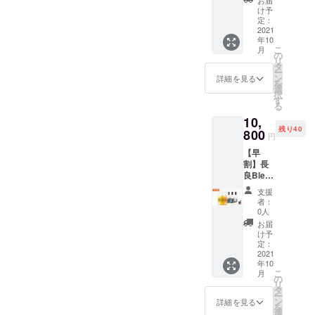
本酒シ
お届
直接発
【超早
すっき
デザイ
け予
リーズ
送させ
割】
り 端麗
定：
ナー
を作り
ていた
2,800円
2021
辛口
yuikore
まし
だきま
年10
引き 定
720ml
ラベル
た。
す。
こ
月
価
）×1本
の
シール
※20歳未
リ
12,600
長良
タ
×1種類
満の飲
ー
円のリ
Bleu.V
ン
（ラン
詳細を見る
酒は法
を
キュー
（Vrai
選
ダム）
律で禁
択
ルを
ヴァイ
す
日本酒
止され
る
9,800円
本物 純
をもっ
ていま
10,
（送料
米大吟
と身近
す。未
残り40
込み）
800
醸
に感じ
成年へ
円
に！ 長
720ml
てほし
の販売
【早
良
）×1本
い。
は致し
割】長
Bleu.Y
長良
もっと
ませ
良Bleu
（日本
Bleu.P
気軽に
ん。 ※
コンプ
酒仕込
（Pur
楽しん
本商品
支援
リート
み ゆず
ピュア
で飲ん
者：
は千代
セット
リ
純粋 有
0人
でほし
菊より
（6本）
キュー
機純米
い。 そ
お届
直接発
【早
ル
720ml
け予
んな思
送させ
割】
720ml
定：
）×1本
いから3
ていた
1,800円
2021
）×1本
デザイ
種類
だきま
年10
引き 定
長良
ナー
（長良
す。
こ
月
価
Bleu.U
の
yuikore
Bleu.C
リ
12,600
（日本
タ
ラベル
：長良
ー
円のリ
酒仕込
ン
シール
詳細を見る
Bleu.V
を
キュー
み うめ
選
×1種類
：長良