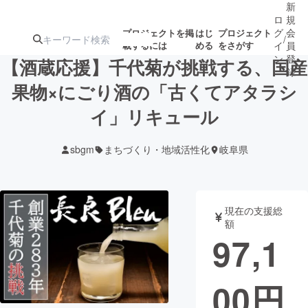
新
ロ
規
グ
会
プロジェクトを掲
はじ
プロジェクト
/
載するには
める
をさがす
イ
員
ン
登
【酒蔵応援】千代菊が挑戦する、国産
録
果物×にごり酒の「古くてアタラシ
イ」リキュール
人気のプロ
注目のリ
注目の新着プロ
募集終了が近いプ
もうすぐ公開
ジェクト
ターン
ジェクト
ロジェクト
されます
sbgm
まちづくり・地域活性化
岐阜県
アート・写真
音楽
現在の支援総
テクノロジー・ガジェット
ゲーム・サ
額
97,1
映像・映画
書籍・雑誌
00
円
ビジネス・起業
チャレンジ