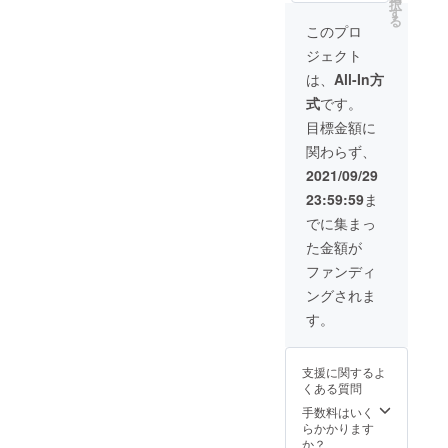
択
ルを
リ
す
（ラン
Bleu.P
る
10,800
キュー
ダム）
このプロ
）を作
円（送
ル
日本酒
りまし
ジェクト
料込
720ml
をもっ
た。
み）
）×1本
と身近
は、
All-In方
※20歳未
に！ 長
長良
に感じ
満の飲
式
です。
良
Bleu.M
てほし
酒は法
Bleu.Y
（日本
い。
目標金額に
律で禁
（日本
酒仕込
もっと
止され
関わらず、
酒仕込
み もも
気軽に
ていま
み ゆず
リ
楽しん
2021/09/29
す。未
リ
キュー
で飲ん
成年へ
23:59:59
ま
キュー
ル
でほし
の販売
ル
720ml
い。 そ
でに集まっ
は致し
720ml
）×1本
んな思
ませ
た金額が
）×1本
長良
いから3
ん。 ※
長良
Bleu.C
種類
ファンディ
本商品
Bleu.U
（Clair
（長良
は千代
ングされま
（日本
クリア
Bleu.C
菊より
酒仕込
すっき
：長良
す。
直接発
み うめ
り 端麗
Bleu.V
送させ
リ
辛口
：長良
ていた
キュー
720ml
Bleu.P
だきま
支援に関するよ
ル
）×1本
）を作
す。
くある質問
720ml
長良
りまし
）×1本
Bleu.V
手数料はいく
た。
長良
（Vrai
らかかります
※20歳未
Bleu.M
ヴァイ
か？
満の飲