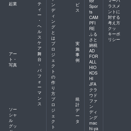
マーハ
for
起業
テ
ン
ビ
ラスメ
Spor
ィ
デ
ス
ントに
ts
ー
ィ
対する
CAM
・
ン
考え方
PFI
ヘ
グ
クッ
RE
ル
と
キーポ
ふる
ス
は
リシー
さと
ケ
プ
実
納税
ア
ロ
施
AD
アー
舞
ジ
事
FOR
ト・
台
ェ
例
ALL
写真
・
ク
HIO
パ
ト
KOS
フ
の
HI
ォ
作
JFA
ー
り
クラ
マ
方
ウド
ン
プ
統
ファ
ス
ロ
計
ン
ソー
ジ
デ
ディ
シャ
ェ
ー
ング
ル
ク
タ
mac
グッ
ト
hi-ya