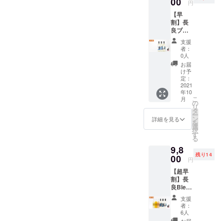
00
720ml
楽しん
円
込み）
）×1本
で飲ん
【早
に！ 長
長良
でほし
割】長
良
Bleu.M
い。 そ
良ブ
Bleu.C
（日本
んな思
ルー
（Clair
酒仕込
いから
支援
C.V.P
クリア
み もも
長良
者：
セット
すっき
リ
0人
Bleu日
（3本）
り 端麗
キュー
本酒シ
お届
デザイ
辛口
ル
け予
リーズ
ナー
720ml
定：
720ml
を作り
yuikore
2021
）×1本
）×1本
まし
年10
ラベル
長良
日本酒
た。
こ
月
付き
Bleu.V
の
をもっ
※20歳未
リ
【早
（Vrai
タ
と身近
満の飲
ー
割】500
ヴァイ
ン
に感じ
詳細を見る
酒は法
を
円引き
本物 純
選
てほし
律で禁
択
定価
米大吟
す
い。
止され
る
6,800円
醸
もっと
ていま
9,8
の日本
720ml
気軽に
す。未
残り14
酒を
00
）×1本
楽しん
成年へ
円
6,300円
長良
で飲ん
の販売
【超早
（送料
Bleu.P
でほし
は致し
割】長
込み）
（Pur
い。 そ
ませ
良Bleu
に！ 長
ピュア
んな思
ん。 ※
コンプ
良
純粋 有
いから
本商品
支援
リート
Bleu.C
機純米
長良
者：
は千代
セット
（Clair
720ml
6人
Bleu日
菊より
（6本）
クリア
）×1本