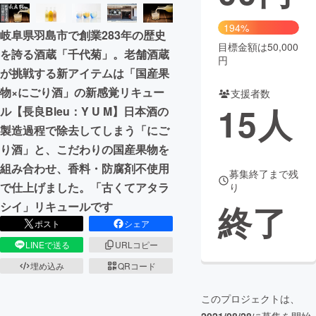
まちづくり・地域活性化
194%
岐阜県羽島市で創業283年の歴史
目標金額は50,000
を誇る酒蔵「千代菊」。老舗酒蔵
円
CAMPFIRE for Social Good
CAMPFIRE Creation
が挑戦する新アイテムは「国産果
CAMPFIREふるさと納税
machi-ya
コミュニティ
物×にごり酒」の新感覚リキュー
支援者数
15
人
ル【長良Bleu：Y U M】日本酒の
製造過程で除去してしまう「にご
り酒」と、こだわりの国産果物を
組み合わせ、香料・防腐剤不使用
募集終了まで残
で仕上げました。「古くてアタラ
り
終了
シイ」リキュールです
ポスト
シェア
LINEで送る
URLコピー
埋め込み
QRコード
このプロジェクトは、