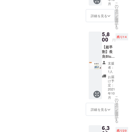
円引き
長良
こ
月
定価
Bleu.U
の
リ
5,800円
（日本
タ
ー
のリ
酒仕込
ン
詳細を見る
を
キュー
み うめ
選
択
ルを
リ
す
る
5,300円
キュー
5,8
（送料
ル
残り14
込み）
00
720ml
円
に！ 長
）×1本
【超早
良
長良
割】長
Bleu.Y
Bleu.M
良Blue
（日本
（日本
C.V.P
酒仕込
酒仕込
支援
セット
み ゆず
み もも
者：
（3
リ
リ
1人
本）
キュー
キュー
お届
yuikore
ル
ル
け予
ラベル
720ml
定：
720ml
付き
2021
）×1本
）×1本
年10
【超早
長良
日本酒
こ
月
割】
Bleu.U
の
をもっ
リ
1,000円
（日本
タ
と身近
ー
引き 定
酒仕込
ン
に感じ
詳細を見る
を
価6,800
み うめ
選
てほし
択
円の日
リ
す
い。
る
本酒を
キュー
もっと
6,3
5,800円
ル
気軽に
残り20
（送料