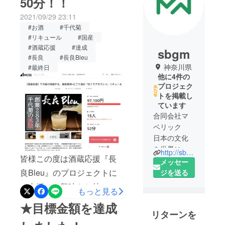
50分！！
2021/09/29 23:11
#お酒
#千代菊
#リキュール
#国産
#酒蔵応援
#達成
sbgm
#長良
#長良Bleu
神奈川県
#最終日
他に4件の
プロジェク
トを掲載し
ています
合同会社マ
ベリック
日本の文化
を世界に伝
http://sbgm.jp/
皆様この度は酒蔵応援『長
えるべく中
メッセー
国向けに商
良Bleu』のプロジェクトに
ジを送る
品開発をし
ご支援、ご興味をお持ち頂
もっと見る
ていたが、
きまして、誠にありがとう
流行ではな
★目標金額を達成
リターンを
ございます！本日、最終日
くなってき