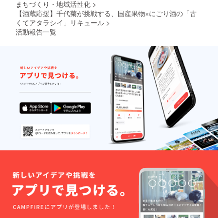
まちづくり・地域活性化
>
（Pur
（長良
ピュア
【酒蔵応援】千代菊が挑戦する、国産果物×にごり酒の「古
Bleu.C
純粋 有
：長良
くてアタラシイ」リキュール
>
機純米
Bleu.V
活動報告一覧
720ml
：長良
）×1本
Bleu.P
日本酒
）を作
をもっ
りまし
と身近
た。
に感じ
※20歳未
てほし
満の飲
い。
酒は法
もっと
律で禁
気軽に
止され
楽しん
ていま
で飲ん
す。未
でほし
成年へ
い。 そ
の販売
んな思
は致し
いから3
ませ
種類
ん。 ※
（長良
本商品
Bleu.C
は千代
：長良
菊より
Bleu.V
直接発
：長良
送させ
Bleu.P
ていた
）を作
だきま