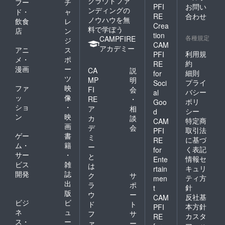
クラウドファ
フー
チ
PFI
お問い
ンディングの
ド・
ャ
RE
合わせ
ノウハウを無
飲食
レ
Crea
料で学ぼう
店
ン
tion
各種規定
CAMPFIRE
ジ
CAM
アカデミー
アニ
ス
利用規
PFI
メ・
ポ
約
RE
漫画
ー
CA
説
細則
for
ツ
MP
明
プライ
Soci
ファ
映
FI
会
バシー
al
ッ
像
RE
・
ポリ
Goo
ショ
・
ア
相
シー
d
ン
映
カ
談
特定商
CAM
画
デ
会
取引法
PFI
ゲー
書
ミ
に基づ
RE
ム・
籍
ー
く表記
for
サー
・
と
情報セ
Ente
ビス
雑
は
キュリ
rtain
開発
誌
ク
サ
ティ方
men
出
ラ
ポ
針
t
版
ウ
ー
反社基
CAM
ビジ
ビ
ド
ト
本方針
PFI
ネ
ュ
フ
サ
カスタ
RE
ス・
ー
ァ
ー