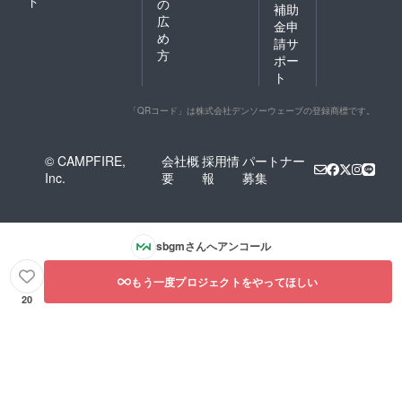
ド
の
補助
広
金申
め
請サ
方
ポー
ト
「QRコード」は株式会社デンソーウェーブの登録商標です。
© CAMPFIRE,
会社概
採用情
パートナー
Inc.
要
報
募集
sbgm
さんへアンコール
もう一度プロジェクトをやってほしい
20