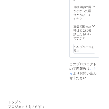
（日本
本物 純
酒は法
酒仕込
米大吟
目標金額に届
律で禁
み もも
醸
かなかった場
止され
リ
720ml
合どうなりま
ていま
キュー
）×1本
すか？
す。未
ル
長良
成年へ
720ml
Bleu.P
支援で困った
の販売
）×1本
（Pur
時はどこに相
は致し
長良
ピュア
談したらいい
ませ
Bleu.C
純粋 有
ですか？
ん。 ※
（Clair
機純米
本商品
クリア
720ml
は千代
ヘルプページを
すっき
）×1本
菊より
見る
り 端麗
日本酒
直接発
辛口
をもっ
送させ
720ml
と身近
ていた
このプロジェクト
）×1本
に感じ
だきま
の問題報告は
こち
長良
てほし
す。
Bleu.V
ら
よりお問い合わ
い。
（Vrai
もっと
せください
ヴァイ
気軽に
本物 純
楽しん
米大吟
で飲ん
醸
でほし
720ml
い。 そ
）×1本
んな思
トップ
>
長良
いから3
プロジェクトをさがす
>
Bleu.P
種類