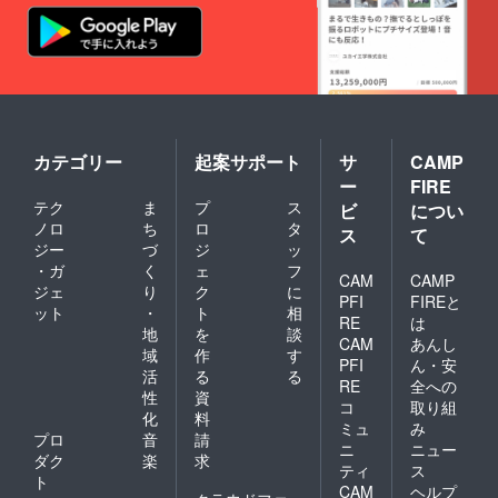
りまし
す。
た。
※20歳未
満の飲
酒は法
律で禁
止され
ていま
す。未
カテゴリー
起案サポート
サ
CAMP
成年へ
ー
FIRE
の販売
テク
ま
プ
ス
は致し
ビ
につい
ませ
ノロ
ち
ロ
タ
ス
て
ん。 ※
ジー
づ
ジ
ッ
本商品
・ガ
く
ェ
フ
は千代
CAM
CAMP
ジェ
り
ク
に
菊より
PFI
FIREと
ット
・
ト
相
直接発
RE
は
送させ
地
を
談
CAM
あんし
ていた
域
作
す
PFI
ん・安
だきま
活
る
る
す。
RE
全への
性
資
コ
取り組
化
料
ミュ
み
プロ
音
請
ニ
ニュー
ダク
楽
求
ティ
ス
ト
CAM
ヘルプ