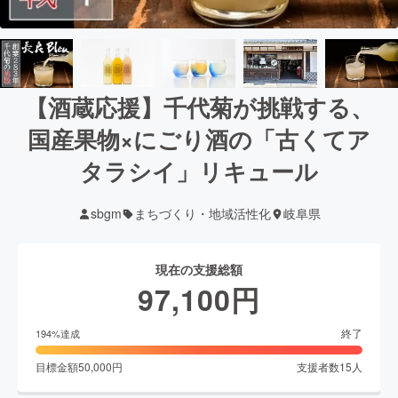
【酒蔵応援】千代菊が挑戦する、
国産果物×にごり酒の「古くてア
タラシイ」リキュール
sbgm
まちづくり・地域活性化
岐阜県
現在の支援総額
97,100
円
終了
194
%達成
目標金額
50,000
円
支援者数
15
人