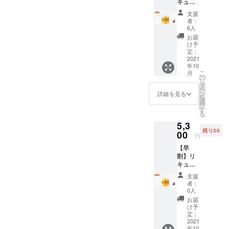
キュー
けてい
ム一同
も多くの皆様に『長良
ル3本
る酒蔵
支援
セット
応援に
Bleu』を通じて、酒蔵の支
者：
長良
使用さ
6人
援、応援に繋がるよう努め
Bleu
せてい
お届
Y.U.M
ただき
け予
て参ります。引き続きより
【超早
ます。
定：
割】
2021
多くの方々に『長良Bleu』
年10
1,000円
こ
月
引き 定
の
をお届けできように頑張り
リ
価5,800
タ
ー
ますので、SNSなどでの拡
円のリ
ン
詳細を見る
を
キュー
選
択
散にご協力を頂けますと幸
ルを
す
る
4,800円
いです。https://camp-
5,3
（送料
残り20
込み）
00
fire.jp/projects/view/473320
円
に！ 長
【早
引き続き、宜しくお願い致
良
割】リ
Bleu.Y
します。『長良Bleu』プロ
キュー
（日本
ル3本
酒仕込
支援
モーションチーム一同
セット
み ゆず
者：
長良
リ
0人
Bleu
キュー
お届
Y.U.M
ル
け予
【早
720ml
定：
割】500
2021
）×1本
年10