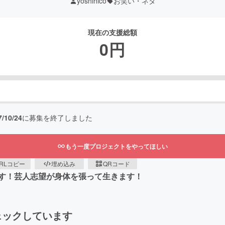
yoshihico
お笑い・ネタ
現在の支援総額
0
円
7/10/24
に募集を終了しました
もう一度プロジェクトをやってほしい
RLコピー
埋め込み
QRコード
す！芸人志望が身体を張って生きます！
ェックしています