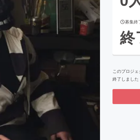
募集終
CAMPFIRE for Social Good
CAMPFIRE Creation
終
CAMPFIREふるさと納税
machi-ya
コミュニティ
このプロジェ
終了しました