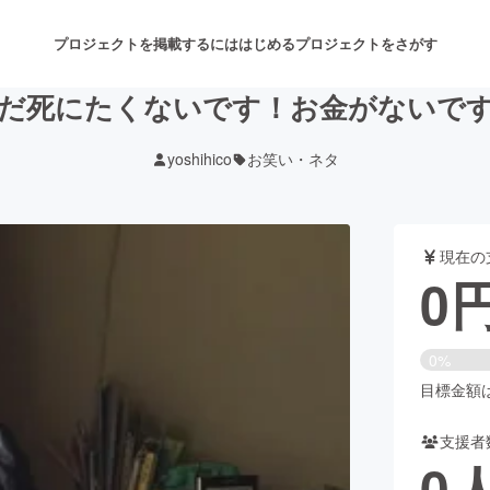
プロジェクトを掲載するには
はじめる
プロジェクトをさがす
だ死にたくないです！お金がないで
yoshihico
お笑い・ネタ
注目のリターン
注目の新着プロジェクト
募集終了が近いプロジェクト
も
現在の
音楽
舞台・パフォーマンス
0
ゲーム・サービス開発
フード・飲食店
0%
書籍・雑誌出版
アニメ・漫画
目標金額は1
支援者
チャレンジ
ビューティー・ヘルスケ
0