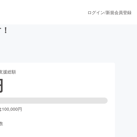
ログイン
/
新規会員登録
す！
うすぐ公開されます
支援総額
プロダクト
円
ファッション
スポーツ
00,000円
数
ア
ソーシャルグッド
人