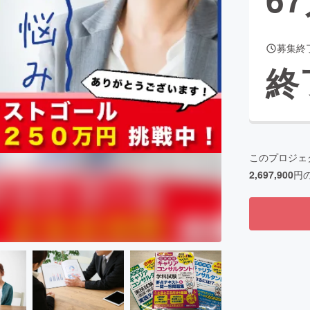
募集終
CAMPFIRE for Social Good
CAMPFIRE Creation
終
CAMPFIREふるさと納税
machi-ya
コミュニティ
このプロジェ
2,697,900
円