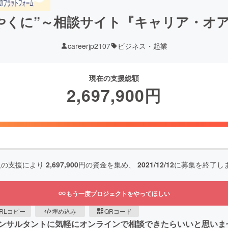
やくに”～相談サイト『キャリア・オ
careerjp2107
ビジネス・起業
現在の支援総額
2,697,900
円
人の支援により
2,697,900
円の資金を集め、
2021/12/12
に募集を終了し
もう一度プロジェクトをやってほしい
RLコピー
埋め込み
QRコード
ンサルタントに気軽にオンラインで相談できたらいいと思いま