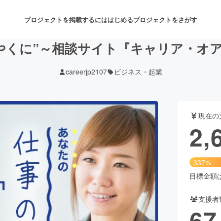
プロジェクトを掲載するには
はじめる
プロジェクトをさがす
やくに”～相談サイト『キャリア・オ
careerjp2107
ビジネス・起業
注目のリターン
注目の新着プロジェクト
募集終了が近いプロジェクト
も
現在の
音楽
舞台・パフォーマンス
2,
ゲーム・サービス開発
フード・飲食店
337%
書籍・雑誌出版
アニメ・漫画
目標金額は8
支援者
チャレンジ
ビューティー・ヘルスケ
67