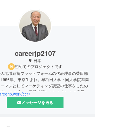
careerjp2107
日本
初めてのプロジェクトです
法人地域連携プラットフォームの代表理事の柴田郁
1956年、東京生まれ。早稲田大学・同大学院卒業
リーマンとしてマーケティング調査の仕事をしたの
独立。その後、大学助教授やシンクタンクの客員研
careerjp.work/cc1/
も兼務。）
メッセージを送る
以上、就労支援やキャリアコンサルティングを行っ
た。
学生を対象に、この10年は転職者の方々を対象に