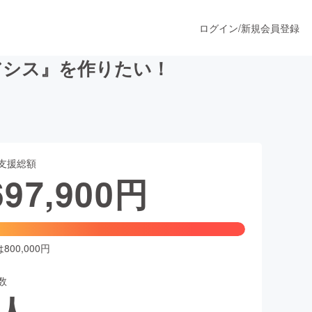
ログイン
/
新規会員登録
アシス』を作りたい！
うすぐ公開されます
支援総額
プロダクト
697,900
円
ファッション
スポーツ
00,000円
数
ア
ソーシャルグッド
人