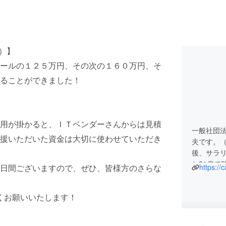
度）】
ールの１２５万円、その次の１６０万円、そ
ることができました！
用が掛かると、ＩＴベンダーさんからは見積
一般社団
援いただいた資金は大切に使わせていただき
夫です。（
後、サラ
ち31歳で
日間ございますので、ぜひ、皆様方のさらな
https://
究員など
くお願いいたします！
私は20年
てきまし
はじめは大