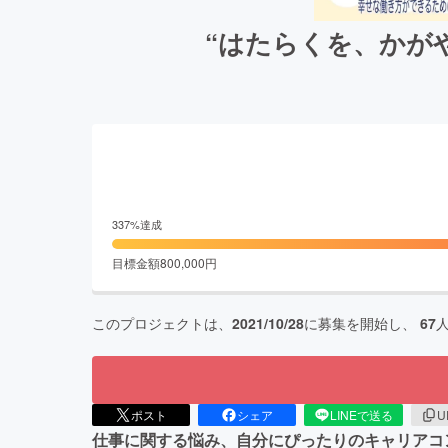
“はたらくを、かが
337
%達成
目標金額
800,000
円
このプロジェクトは、
2021/10/28
に募集を開始し、
67
ポスト
シェア
LINEで送る
U
仕事に関する悩み、自分にぴったりのキャリアコ